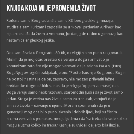
Knjiga koja mi je promenila život
Rođena sam u Beogradu, išla sam u XII beogradsku gimnaziju,
studirala sam Turizam i zaposlila se u “Royal Jordanian Airlines” kao
stjuardesa. Sada živim u Ammanu, Jordan, gde radim u gimnaziji kao
nastavnica engleskog jezika.
Dok sam živela u Beogradu. 80-tih, o religiji nismo puno razgovarali.
Mislim da je moj otac prestao da veruje u Boga i prihvatio je
komunizam zato što nije mogao verovati da je seidna Isa a.s. (Isus)
Bog. Njegov logični zaključak je bio: “Pošto Isus nije Bog, onda Bog ni
ne postoji!” Istina je da on, zapravo, nije mogao prihvatiti lažne
hrišćanske dogme. Učili su nas da je religija ‘opijum za mase’, da u
Boga veruju samo neobrazovani, staromodni ljudi i da je život samo
jedan. Stoga je većina nas živela samo za trenutak, verujući da je
smisao života – uživanje u njemu. Moram spomenuti i da je u
generaciji mog oca bilo puno iskrenih i dobrih ljudi, koji su čistim
srcima verovali u jednakost medju ljudima i da ‘svi treba da rade koliko
mogu a uzmu koliko im treba.’ Kasnije su uvideli da je to bila iluzija.