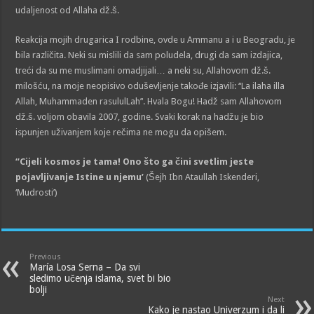
udaljenost od Allaha dž.š.
Reakcija mojih drugarica I rodbine, ovde u Ammanu a i u Beogradu, je
bila različita. Neki su mislili da sam poludela, drugi da sam izdajica,
treći da su me muslimani omadjijali… a neki su, Allahovom dž.š.
milošću, na moje neopisivo oduševljenje takođe izjavili: ‘‘La ilaha illa
Allah, Muhammaden rasululLah’‘. Hvala Bogu! Hadž sam Allahovom
dž.š. voljom obavila 2007, godine. Svaki korak na hadžu je bio
ispunjen uživanjem koje rečima ne mogu da opišem.
“Cijeli kosmos je tama! Ono što ga čini svetlim jeste
pojavljivanje Istine u njemu’
(Šejh Ibn Ataullah Iskenderi,
‘Mudrosti’)
Previous
María Losa Serna – Da svi
sledimo učenja islama, svet bi bio
bolji
Next
Kako je nastao Univerzum i da li