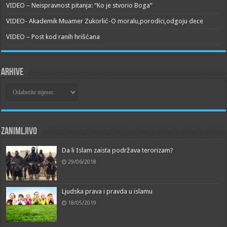
VIDEO – Neispravnost pitanja: “Ko je stvorio Boga”
VIDEO- Akademik Muamer Zukorlić-O moralu,porodici,odgoju dece
VIDEO – Post kod ranih hrišćana
Arhive
Arhive
Zanimljivo
Da li Islam zaista podržava terorizam?
29/06/2018
Ljudska prava i pravda u islamu
18/05/2019