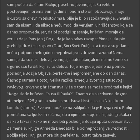
sam počela da čitam Bibliju, posebno Jevandjelja. Sa velikim
poštovanjem prema svim ljudima i onom što oni obožavaju, moje
iskustvo sa drevnim tekstovima Biblije je bilo razočaravajuće. Shvatila
sam da nisam, i da nikada neću moći da verujem, u hrišćanstvo koje se
danas propoveda. Jer, da bi postigli spasenje, hrišćani moraju da
veruju da je Isus (a.s.) Bog i da je kao takav razapet čime je iskupio
grehe ljudi. A tek trojstvo (Otac, Sin i Sveti Duh), a ta trojica su jedan –
nešto potpuno nelogično i neprihvatljivo zdravom razumu! Nema
sumnje da su neki delovi Jevandjelja autentični, ali mi ne možemo sa
sigurnošću tvrditi koji su to delovi. To je moguće jedino uz pomoć
poslednje Božije Objave, perfektne i nepromenjene do dan danas,
Časnog Kur’ana. Postoji velika razlika izmedju izvornog Isusovog i
Pavlovog, crkvenog hrišćanstva. Više o tome se može pročitati u knjizi
“‘Koga slede hrišćani: Isusa ili Pavla?”. Znamo da su crkvene dogme
utemeljene 325 godina nakon smrti Isusa Hrista a.s. na Nikejskom
koncilu (saboru). Sve ovo upućuje na zaključak da je Božija reč u Bibliji
pomešana sa ljudskim rečima, da u njima postoje na hiljade grešaka i
da kao takva nikako ne može biti poslednja Božija uputa čovečanstvu.
Za mene su knjige Ahmeda Deedata bile od neprocenljive vrednosti.
Božija Riječ i Knjiga, mora biti perfektna, i ostati takva zauvek.