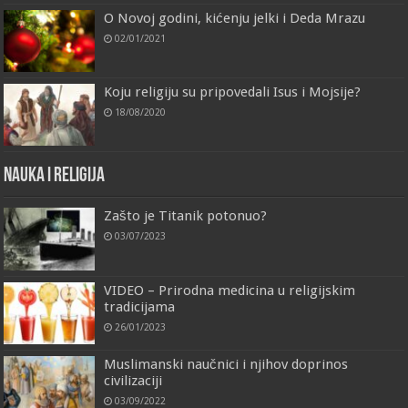
O Novoj godini, kićenju jelki i Deda Mrazu
02/01/2021
Koju religiju su pripovedali Isus i Mojsije?
18/08/2020
Nauka i religija
Zašto je Titanik potonuo?
03/07/2023
VIDEO – Prirodna medicina u religijskim
tradicijama
26/01/2023
Muslimanski naučnici i njihov doprinos
civilizaciji
03/09/2022