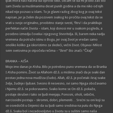
ipak mora naći načina da oprosti sebi. Sećam se da mi je bilo žao što
sam živela sa muslimanima deset punih godina a da me niko od njih
nikad nije pozvao u islam. To je glavni razlog zbog kog je ovaj tekst
napisan, jer ja želim da pozovem svakog ko pročita ovaj tekst da se
vrati u svoje originalno, prvobitno stanje svesti, ‘fitru’ i da praktikuje
perfektan način života – islam, koji donosi mir u svakom pogledu, a
posebno izmedju čoveka i njegovog Stvoritelja. Ili, barem neka nadju
vremena da potraže istinu o Bogu, jer ovaj život je vredan samo
onoliko koliko ga iskoristimo za sledeći, večni život. Objava i Milost
svim svetovima je otpočela rečima – “Ikre!” što znači: “Čitaj!”
BRANKA – AIŠA
Moje ime danas je A’isha. Bilo je potrebno puno vremena da se Branka
I A’isha pomire. Život sa Allahom dž.š. u mislima znači da je svaki dan
postao jedna nova mudžiza (čudo). Allah, dž.š. je početak i kraj svake
želje, žudnje i ljubavi. Svesno ili nesvesno, svi samo Njega obožavamo
i Njemu dž.š. se pokoravamo. Svako kome se On dž.š. pokaže,
postaje skrušen i tako se ljudi menjaju. Ponosni, oholi, sebični,
narcisoidni postaju – skromni, dobri, plemeniti… Srećni su oni koji su
se osvedočili u činjenici da su ljudi samo sredstva na putu do Njega
dž.š. Svaka bol i nezadovoljstvo u životu su u suštini samo naša