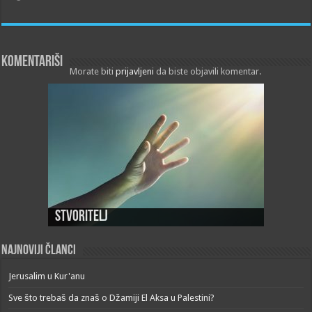
Komentariši
Morate biti
prijavljeni
da biste objavili komentar.
Stvoritelj
Najnoviji članci
Jerusalim u Kur'anu
Sve što trebaš da znaš o Džamiji El Aksa u Palestini?