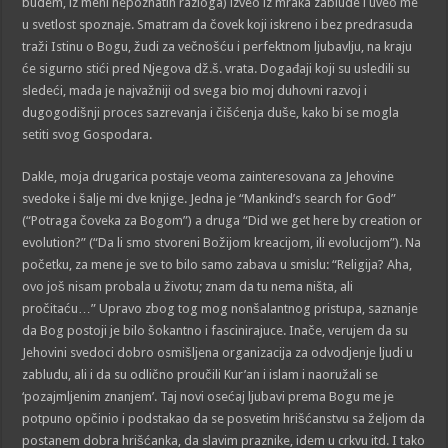
budem, iz meni nepoznatih razloga) izveo iz mraka zablude i uveo me
u svetlost spoznaje. Smatram da čovek koji iskreno i bez predrasuda
traži Istinu o Bogu, žudi za večnošću i perfektnom ljubavlju, na kraju
će sigurno stići pred Njegova dž.š. vrata. Događaji koji su usledili su
sledeći, mada je najvažniji od svega bio moj duhovni razvoj i
dugogodišnji proces sazrevanja i čišćenja duše, kako bi se mogla
setiti svog Gospodara.
Dakle, moja drugarica postaje veoma zainteresovana za Jehovine
svedoke i šalje mi dve knjige. Jedna je “Mankind’s search for God”
(“Potraga čoveka za Bogom”) a druga “Did we get here by creation or
evolution?” (“Da li smo stvoreni Božijom kreacijom, ili evolucijom”). Na
početku, za mene je sve to bilo samo zabava u smislu: “Religija? Aha,
ovo još nisam probala u životu; znam da tu nema ništa, ali
pročitaću…” Upravo zbog tog mog nonšalantnog pristupa, saznanje
da Bog postoji je bilo šokantno i fascinirajuce. Inače, verujem da su
Jehovini svedoci dobro osmišljena organizacija za odvodjenje ljudi u
zabludu, ali i da su odlično proučili Kur’an i islam i naoružali se
‘pozajmljenim znanjem’. Taj novi osećaj ljubavi prema Bogu me je
potpuno opčinio i podstakao da se posvetim hrišćanstvu sa željom da
postanem dobra hrišćanka, da slavim praznike, idem u crkvu itd. I tako