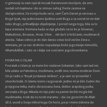
U gimnaziji su nam ispirali mozak Darvinovom teoriijom, da smo
nastali od majmuna i da se smisao našeg života zasniva na
slučajnostima. Da ironija bude veća, sam Čarls Darvin je verovao u
Boga! Ipak, nije jednostavno ljudima uzeti Boga a za uzvrat im ne dati
neko drugo, prihvatljivije objašnjenje. I pored svega toga, bila su to
lepa vremena. Vremena kada se nije gledalo na to ko je Slovenac,
Makedonac, Bosanac, Hrvat, Srbin… niti da li si hrišćanin, musliman ili
ateista. Takav odnos je do dan danas ostao kod većine žena u
Ammanu, jer su nas strahote raspadanja bivše Jugoslavije mimoišle,
Alhamdulillah, i zato se i dalje sve osećamo Jugoslovenkama.
POVRATAK U ISLAM
Povratak u Islam je za mene bio nadasve šokantan. Iako sam tad vec
bila udata za Palestinca, muslimana, vodili smo veoma moderan život.
On je radio u “Royal Jordanian Airlines”, a ja sam se ‘prizemila’ I
otvorila butik. O islamu nismo razgovarali. Jedino mi je bilo čudno što
je njegova tetka, inače obrazovana žena, doktor arapskog jezika,
verovala u Boga. Nikada mi nije palo na pamet da bih mogla biti
muslimanka. A tek da ću nositi maramu – da i ne govorim! Ali Allah
dž.š. uvodi u Svoju milost koga On hoće, pa je i mene (iskrena da