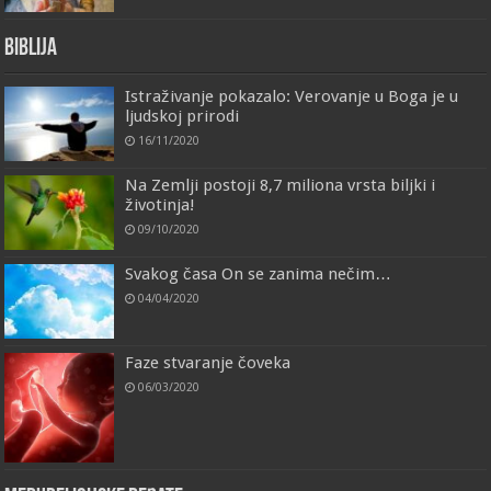
Biblija
Istraživanje pokazalo: Verovanje u Boga je u
ljudskoj prirodi
16/11/2020
Na Zemlji postoji 8,7 miliona vrsta biljki i
životinja!
09/10/2020
Svakog časa On se zanima nečim…
04/04/2020
Faze stvaranje čoveka
06/03/2020