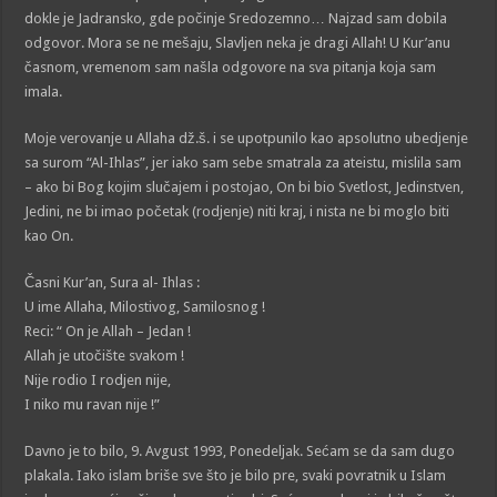
dokle je Jadransko, gde počinje Sredozemno… Najzad sam dobila
odgovor. Mora se ne mešaju, Slavljen neka je dragi Allah! U Kur’anu
časnom, vremenom sam našla odgovore na sva pitanja koja sam
imala.
Moje verovanje u Allaha dž.š. i se upotpunilo kao apsolutno ubedjenje
sa surom “Al-Ihlas”, jer iako sam sebe smatrala za ateistu, mislila sam
– ako bi Bog kojim slučajem i postojao, On bi bio Svetlost, Jedinstven,
Jedini, ne bi imao početak (rodjenje) niti kraj, i nista ne bi moglo biti
kao On.
Časni Kur’an, Sura al- Ihlas :
U ime Allaha, Milostivog, Samilosnog !
Reci: “ On je Allah – Jedan !
Allah je utočište svakom !
Nije rodio I rodjen nije,
I niko mu ravan nije !”
Davno je to bilo, 9. Avgust 1993, Ponedeljak. Sećam se da sam dugo
plakala. Iako islam briše sve što je bilo pre, svaki povratnik u Islam