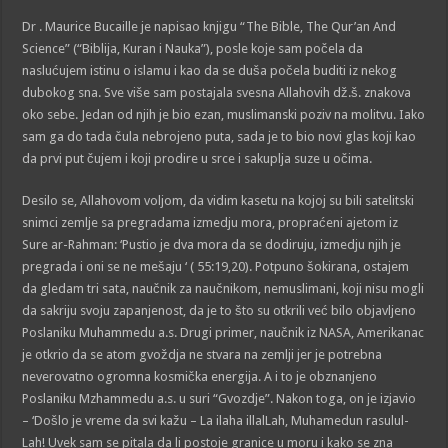
Dr . Maurice Bucaille je napisao knjigu “The Bible, The Qur’an And
Science” (“Biblija, Kuran i Nauka”), posle koje sam počela da
naslućujem istinu o islamu i kao da se duša počela buditi iz nekog
dubokog sna. Sve više sam postajala svesna Allahovih dž.š. znakova
oko sebe. Jedan od njih je bio ezan, muslimanski poziv na molitvu. Iako
sam ga do tada čula nebrojeno puta, sada je to bio novi glas koji kao
da prvi put čujem i koji prodire u srce i sakuplja suze u očima.
Desilo se, Allahovom voljom, da vidim kasetu na kojoj su bili satelitski
snimci zemlje sa pregradama izmedju mora, propraćeni ajetom iz
Sure ar-Rahman: ‘Pustio je dva mora da se dodiruju, izmedju njih je
pregrada i oni se ne mešaju ‘ ( 55:19,20). Potpuno šokirana, ostajem
da gledam tri sata, naučnik za naučnikom, nemuslimani, koji nisu mogli
da sakriju svoju zapanjenost, da je to što su otkrili već bilo objavljeno
Poslaniku Muhammedu a.s. Drugi primer, naučnik iz NASA, Amerikanac
je otkrio da se atom gvoždja ne stvara na zemlji jer je potrebna
neverovatno ogromna kosmička energija. A i to je obznanjeno
Poslaniku Mzhammedu a.s. u suri “Gvozdje”. Nakon toga, on je izjavio
– ‘Došlo je vreme da svi kažu – La ilaha illalLah, Muhamedun rasulul-
Lah! Uvek sam se pitala da li postoje granice u moru i kako se zna