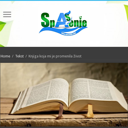
Home
/
Tekst
/
Knjiga koja mi je promenila život