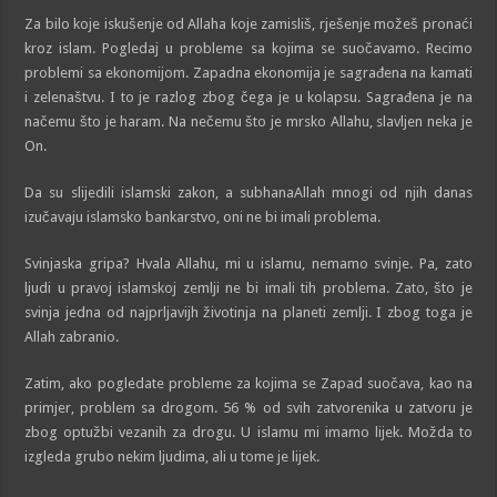
Za bilo koje iskušenje od Allaha koje zamisliš, rješenje možeš pronaći
kroz islam. Pogledaj u probleme sa kojima se suočavamo. Recimo
problemi sa ekonomijom. Zapadna ekonomija je sagrađena na kamati
i zelenaštvu. I to je razlog zbog čega je u kolapsu. Sagrađena je na
načemu što je haram. Na nečemu što je mrsko Allahu, slavljen neka je
On.
Da su slijedili islamski zakon, a subhanaAllah mnogi od njih danas
izučavaju islamsko bankarstvo, oni ne bi imali problema.
Svinjaska gripa? Hvala Allahu, mi u islamu, nemamo svinje. Pa, zato
ljudi u pravoj islamskoj zemlji ne bi imali tih problema. Zato, što je
svinja jedna od najprljavijh životinja na planeti zemlji. I zbog toga je
Allah zabranio.
Zatim, ako pogledate probleme za kojima se Zapad suočava, kao na
primjer, problem sa drogom. 56 % od svih zatvorenika u zatvoru je
zbog optužbi vezanih za drogu. U islamu mi imamo lijek. Možda to
izgleda grubo nekim ljudima, ali u tome je lijek.