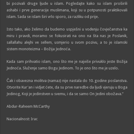
bi pozivali druge ljude u islam. Pogledajte kako su islam proširili
ashabi i prve generacije muslimana, koji su u potpunosti praktikovali
islam. Sada se islam širi vrlo sporo, za razliku od prije.
Isto tako, ako želimo da budemo uspješni u vođenju čovječanstva ka
miru i pravdi, moramo se fokusirati na ono na šta nas je Poslanik,
sallallahu alejhi ve sellem, usmjerio u svom pozivu, a to je islamski
sistem monoteizma – Božija Jednoća.
Kada sam prihvatio islam, ono što me je najviše privuklo jeste Božija
Jednoća. Služenje samo Bogu Jedinom. To je ono što me je uzelo.
Čak i obavezna molitva (namaz) nije nastala do 10. godine poslanstva.
Otvorite Kur'an i vidjet ćete, da su prve naredbe da ljudi vjeruju u Boga
Jedinog, Koji je jedinstven u svemu, i da se samo On Jedini obožava.”
Abdur-Raheem McCarthy
Nacionalnost: Irac