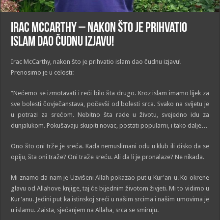
Irac McCarthy – Nakon što je prihvatio
islam dao čudnu izjavu!
Irac McCarthy, nakon što je prihvatio islam dao čudnu izjavu!
Prenosimo je u celosti:
“Nećemo se izmotavati i reći bilo šta drugo. Kroz islam imamo lijek za
sve bolesti čovječanstava, počevši od bolesti srca. Svako na svijetu je
u potrazi za srećom. Nebitno šta rade u životu, svejedno idu za
dunjalukom. Pokušavaju skupiti novac, postati popularni, i tako dalje…
Ono što oni trže je sreća. Kada nemuslimani odu u klub ili disko da se
opiju, šta oni traže? Oni traže sreću. Ali da li je pronalaze? Ne nikada.
Mi znamo da nam je Uzvišeni Allah pokazao put u Kur'an-u. Ko okrene
glavu od Allahove knjige, taj će bijednim životom živjeti. Mi to vidimo u
Kur'anu. Jedini put ka istinskoj sreći u našim srcima i našim umovima je
u islamu. Zaista, sjećanjem na Allaha, srca se smiruju.