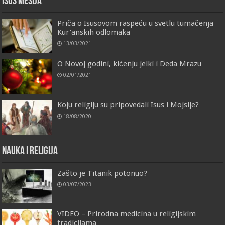
Isus Mesija
Priča o Isusovom raspeću u svetlu tumačenja
Kur’anskih odlomaka
13/03/2021
O Novoj godini, kićenju jelki i Deda Mrazu
02/01/2021
Koju religiju su pripovedali Isus i Mojsije?
18/08/2020
Nauka i religija
Zašto je Titanik potonuo?
03/07/2023
VIDEO – Prirodna medicina u religijskim
tradicijama