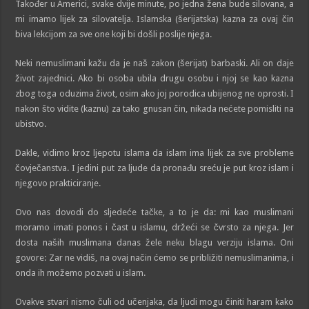
Također u Americi, svake dvije minute, po jedna žena bude silovana, a
mi imamo lijek za silovatelja. Islamska (šerijatska) kazna za ovaj čin
biva lekcijom za sve one koji bi došli poslije njega.
Neki nemuslimani kažu da je naš zakon (šerijat) barbaski. Ali on daje
život zajednici. Ako bi osoba ubila drugu osobu i njoj se kao kazna
zbog toga oduzima život, osim ako joj porodica ubijenog ne oprosti. I
nakon što vidite (kaznu) za tako gnusan čin, nikada nećete pomisliti na
ubistvo.
Dakle, vidimo kroz ljepotu islama da islam ima lijek za sve probleme
čovječanstva. I jedini put za ljude da pronađu sreću je put kroz islam i
njegovo prakticiranje.
Ovo nas dovodi do sljedeće tačke, a to je da: mi kao muslimani
moramo imati ponos i čast u islamu, držeći se čvrsto za njega. Jer
dosta naših muslimana danas žele neku blagu verziju islama. Oni
govore: Zar ne vidiš, na ovaj način ćemo se približiti nemuslimanima, i
onda ih možemo pozvati u islam.
Ovakve stvari nismo čuli od učenjaka, da ljudi mogu činiti haram kako