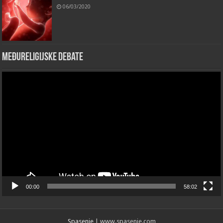
06/03/2020
Međureligijske debate
Video
Player
00:00
58:02
Spasenje
| www.spasenje.com