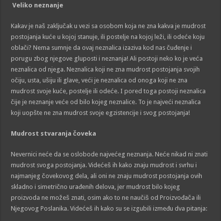
Veliko neznanje
Kakav je naš zaključak u vezi sa osobom koja ne zna kakva je mudrost
postojanja kuće u kojoj stanuje, ili postelje na kojoj leži, ili odeće koju
oblači? Nema sumnje da ovaj neznalica izaziva kod nas čuđenje i
porugu zbog njegove gluposti i neznanja! Ali postoji neko ko je veća
neznalica od njega. Neznalica koji ne zna mudrost postojanja svojih
očiju, usta, ušiju ili glave, veći je neznalica od onoga koji ne zna
mudrost svoje kuće, postelje ili odeće. I pored toga postoji neznalica
čije je neznanje veće od bilo kojeg neznalice. To je najveći neznalica
koji uopšte ne zna mudrost svoje egzistencije i svog postojanja!
Mudrost stvaranja čoveka
Nevernici neće da se oslobode najvećeg neznanja. Neće nikad ni znati
mudrost svoga postojanja. Videćeš ih kako znaju mudrost i svrhu i
najmanjeg čovekovog dela, ali oni ne znaju mudrost postojanja ovih
skladno i simetrično urađenih delova, jer mudrost bilo kojeg
proizvoda ne možeš znati, osim ako to ne naučiš od Proizvođača ili
Njegovog Poslanika. Videćeš ih kako su se izgubili između dva pitanja: