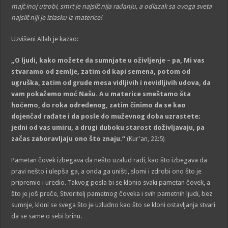
majčinoj utrobi, smrt je najsličnija rađanju, a odlazak sa ovoga sveta
najsličniji je izlasku iz materice
!
Uzvišeni Allah je kazao:
„O ljudi, kako možete da sumnjate u oživljenje – pa, Mi vas
stvaramo od zemlje, zatim od kapi semena, potom od
ugruška, zatim od grude mesa vidljivih i nevidljivih udova, da
vam pokažemo moć Našu. A u materice smeštamo šta
hoćemo, do roka određenog, zatim činimo da se kao
dojenčad rađate i da posle do muževnog doba uzrastete;
jedni od vas umiru, a drugi duboku starost doživljavaju, pa
začas zaboravljaju ono što znaju.“
(Kur'an, 22:5)
Pametan čovek izbegava da nešto uzalud radi, kao što izbegava da
pravi nešto i ulepša ga, a onda ga uništi, slomi i zdrobi ono što je
pripremio i uredio. Takvog posla bi se klonio svaki pametan čovek, a
što je još preče, Stvoritelj pametnog čoveka i svih pametnih ljudi, bez
sumnje, kloni se svega što je uzludno kao što se kloni ostavljanja stvari
da se same o sebi brinu.