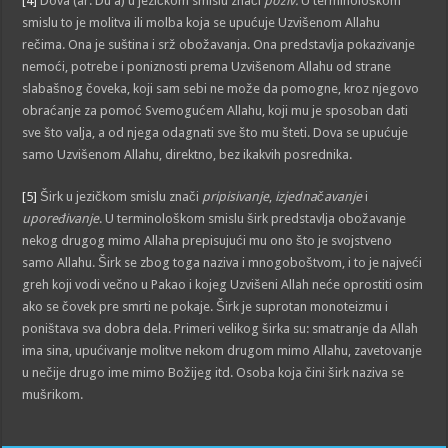
[4]
Dova (ar. Du'a) u jezičkom smislu znači
poziv.
U terminološkom
smislu to je molitva ili molba koja se upućuje Uzvišenom Allahu
rečima. Ona je suština i srž obožavanja. Ona predstavlja pokazivanje
nemoći, potrebe i poniznosti prema Uzvišenom Allahu od strane
slabašnog čoveka, koji sam sebi ne može da pomogne, kroz njegovo
obraćanje za pomoć Svemogućem Allahu, koji mu je sposoban dati
sve što valja, a od njega odagnati sve što mu šteti. Dova se upućuje
samo Uzvišenom Allahu, direktno, bez ikakvih posrednika.
[5]
Širk u jezičkom smislu znači
pripisivanje
,
izjednačavanje
i
upoređivanje
. U terminološkom smislu širk predstavlja obožavanje
nekog drugog mimo Allaha prepisujući mu ono što je svojstveno
samo Allahu. Širk se zbog toga naziva i mnogoboštvom, i to je najveći
greh koji vodi večno u Pakao i kojeg Uzvišeni Allah neće oprostiti osim
ako se čovek pre smrti ne pokaje. Širk je suprotan monoteizmu i
poništava sva dobra dela. Primeri velikog širka su: smatranje da Allah
ima sina, upućivanje molitve nekom drugom mimo Allahu, zavetovanje
u nečije drugo ime mimo Božijeg itd. Osoba koja čini širk naziva se
mušrikom.