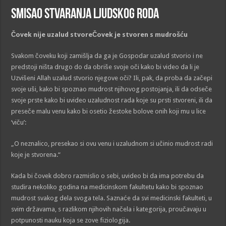
Smisao stvaranja ljudskog roda
Čovek nije uzalud stvoreČovek je stvoren s mudrošću
Svakom čoveku koji zamišlja da ga je Gospodar uzalud stvorio i ne
predstoji ništa drugo do da obriše svoje oči kako bi video da li je
Uzvišeni Allah uzalud stvorio njegove oči? Ili, pak, da proba da začepi
svoje uši, kako bi spoznao mudrost njihovog postojanja, ili da odseče
svoje prste kako bi uvideo uzaludnost rada koje su prsti stvoreni, ili da
preseče malu venu kako bi osetio žestoke bolove onih koji mu u lice
‘viču’:
„O neznalico, presekao si ovu venu i uzaludnom si učinio mudrost radi
koje je stvorena.“
Kada bi čovek dobro razmislio o sebi, uvideo bi da ima potrebu da
studira nekoliko godina na medicinskom fakultetu kako bi spoznao
mudrost svakog dela svoga tela. Saznaće da svi medicinski fakulteti, u
svim državama, s razlikom njihovih načela i kategorija, proučavaju u
potpunosti nauku koja se zove fiziologija.