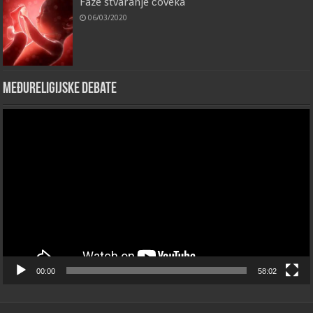
Faze stvaranje čoveka
06/03/2020
Međureligijske debate
Video
Player
00:00
58:02