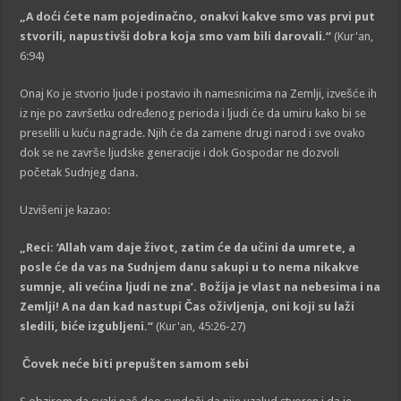
„A doći ćete nam pojedinačno, onakvi kakve smo vas prvi put
stvorili, napustivši dobra koja smo vam bili darovali.“
(Kur'an,
6:94)
Onaj Ko je stvorio ljude i postavio ih namesnicima na Zemlji, izvešće ih
iz nje po završetku određenog perioda i ljudi će da umiru kako bi se
preselili u kuću nagrade. Njih će da zamene drugi narod i sve ovako
dok se ne završe ljudske generacije i dok Gospodar ne dozvoli
početak Sudnjeg dana.
Uzvišeni je kazao:
„Reci: ‘Allah vam daje život, zatim će da učini da umrete, a
posle će da vas na Sudnjem danu sakupi u to nema nikakve
sumnje, ali većina ljudi ne zna’. Božija je vlast na nebesima i na
Zemlji! A na dan kad nastupi Čas oživljenja, oni koji su laži
sledili, biće izgubljeni.“
(Kur'an, 45:26-27)
Čovek neće biti prepušten samom sebi