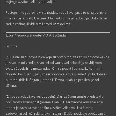
kojim je Uzvišeni Allah zadovoljan.
Postoje mnogobrojne vrste ibadeta (obožavanja), a to je zajedničko
ime za sve ono što Uzvišeni Allah voli i čime je zadovoljan, bilo da se
radi o rečima ili vidljivim i nevidljivim delima.
Izvor: “Jednoća Stvoritelja” A.A. Ez-Zindani
Fusnote:
[1]
Džinni su duhovna bića koja su prvobitno, za razliku od čoveka koji
je stvoren od zemlje, stvoreni od vatre. Oni pripadaju nevidljivom
svetu i čovek ih ne može videti. Oni se poput ljudi razlikuju, ima ih
dobrih i loših, jedu, piju, imaju porodice, i biraju između puta dobra i
puta zla. Iblis ili Šejtan (Sotona ili Đavo), Allah ga prokleo, je od
džinna.
[2]
Ibadet (obožavanje, bogoslužje) u jezičkom smislu predstavlja
poniznost i skrušenost (prema Allahu). U terminološkom značenju
ibadet je naziv za sve ono što Uzvišeni Allah voli i sa čime je
zadovoljan od reči i dela, javnih i tajnih. Dakle, ibadet je obožavanje