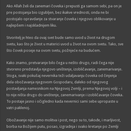
Ako Allah želi da zanemari čoveka i prepusti ga samom sebi, pa on je
pre postojanja bio izgubljen, bez ikakve vrednosti, onda ne bi
postojalo opravdanje za stvaranje čoveka i njegovo oblikovanje u
najlepšem i najskladnijem liku.
Stvoritelj je hteo da ovaj svet bude samo uvod u život na drugom
svetu, kao što je život u materici uvod u život na ovom svetu. Tako, sve
što čovek poseje na ovom svetu, požnjeće na budućem.
Kako znamo, pretvaranje bilo čega u nešto drugo, radi čega nije
stvoreno predstavlja njegovo uništenje, izobličavanje, zanemarivanje.
Stoga, svaki pokušaj nevernika teži udaljavanju čoveka od činjenja
dela obožavanja njegovom Gospodaru, daleko od njegovog
postavljanja namesnikom na Njegovoj Zemlji, prema Njegovoj volji – i
to nije ništa drugo do uništenje, zanemarivanje i izobličavanje čoveka.
To postaje jasno i očigledno kada nevernici sami sebe upropaste u
vatri paklenoj.
Obožavanje nije samo molitva i post, nego su to, takođe, i marljivost,
borba na Božijem putu, posao, izgradnja i svako kretanje po Zemlji