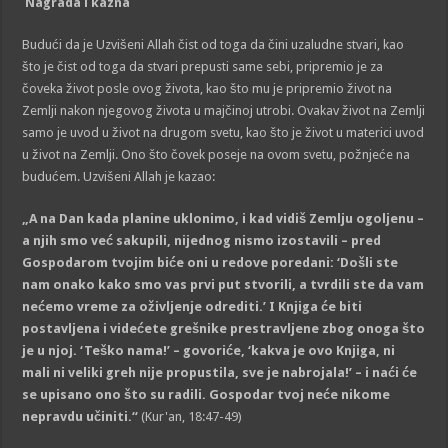
Nagrada i kazna
Budući da je Uzvišeni Allah čist od toga da čini uzaludne stvari, kao
što je čist od toga da stvari prepusti same sebi, pripremio je za
čoveka život posle ovog života, kao što mu je pripremio život na
Zemlji nakon njegovog života u majčinoj utrobi. Ovakav život na Zemlji
samo je uvod u život na drugom svetu, kao što je život u materici uvod
u život na Zemlji. Ono što čovek poseje na ovom svetu, požnjeće na
budućem. Uzvišeni Allah je kazao:
„A na Dan kada planine uklonimo, i kad vidiš Zemlju ogoljenu –
a njih smo već sakupili, nijednog nismo izostavili – pred
Gospodarom tvojim biće oni u redove poredani: ‘Došli ste
nam onako kako smo vas prvi put stvorili, a tvrdili ste da vam
nećemo vreme za oživljenje odrediti.’ I Knjiga će biti
postavljena i videćete grešnike prestravljene zbog onoga što
je u njoj. ‘Teško nama!’ – govoriće, ‘kakva je ovo Knjiga, ni
mali ni veliki greh nije propustila, sve je nabrojala!’ – i naći će
se upisano ono što su radili. Gospodar tvoj neće nikome
nepravdu učiniti.“
(Kur'an, 18:47-49)