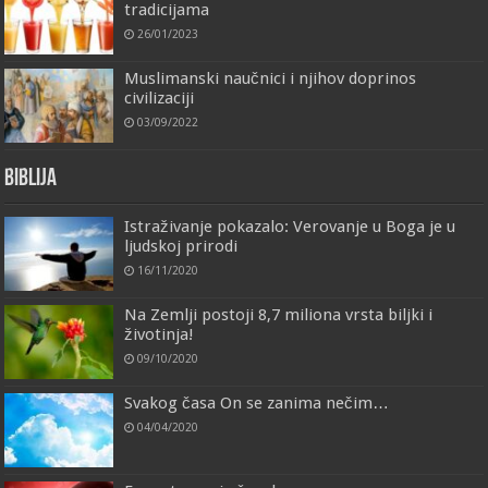
tradicijama
26/01/2023
Muslimanski naučnici i njihov doprinos
civilizaciji
03/09/2022
Biblija
Istraživanje pokazalo: Verovanje u Boga je u
ljudskoj prirodi
16/11/2020
Na Zemlji postoji 8,7 miliona vrsta biljki i
životinja!
09/10/2020
Svakog časa On se zanima nečim…
04/04/2020