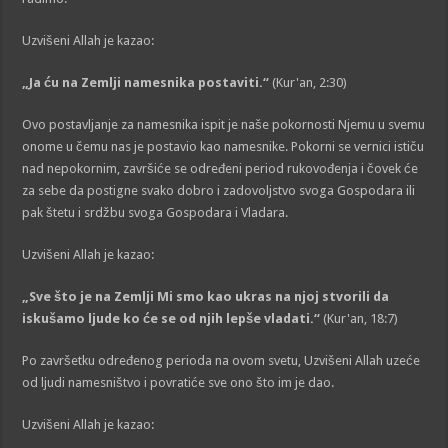
Uzvišeni Allah je kazao:
„Ja ću na Zemlji namesnika postaviti.“
(Kur'an, 2:30)
Ovo postavljanje za namesnika ispit je naše pokornosti Njemu u svemu
onome u čemu nas je postavio kao namesnike. Pokorni se vernici ističu
nad nepokornim, završiće se određeni period rukovođenja i čovek će
za sebe da postigne svako dobro i zadovoljstvo svoga Gospodara ili
pak štetu i srdžbu svoga Gospodara i Vladara.
Uzvišeni Allah je kazao:
„Sve što je na Zemlji Mi smo kao ukras na njoj stvorili da
iskušamo ljude ko će se od njih lepše vladati.“
(Kur'an, 18:7)
Po završetku određenog perioda na ovom svetu, Uzvišeni Allah uzeće
od ljudi namesništvo i povratiće sve ono što im je dao.
Uzvišeni Allah je kazao: