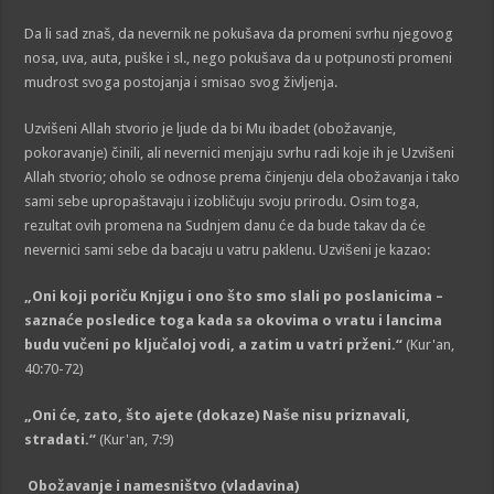
Da li sad znaš, da nevernik ne pokušava da promeni svrhu njegovog
nosa, uva, auta, puške i sl., nego pokušava da u potpunosti promeni
mudrost svoga postojanja i smisao svog življenja.
Uzvišeni Allah stvorio je ljude da bi Mu ibadet (obožavanje,
pokoravanje) činili, ali nevernici menjaju svrhu radi koje ih je Uzvišeni
Allah stvorio; oholo se odnose prema činjenju dela obožavanja i tako
sami sebe upropaštavaju i izobličuju svoju prirodu. Osim toga,
rezultat ovih promena na Sudnjem danu će da bude takav da će
nevernici sami sebe da bacaju u vatru paklenu. Uzvišeni je kazao:
„Oni koji poriču Knjigu i ono što smo slali po poslanicima –
saznaće posledice toga kada sa okovima o vratu i lancima
budu vučeni po ključaloj vodi, a zatim u vatri prženi.“
(Kur'an,
40:70-72)
„O
ni će, zato, što ajete (dokaze) Naše nisu priznavali,
stradati.“
(Kur'an, 7:9)
Obožavanje i namesništvo (vladavina)