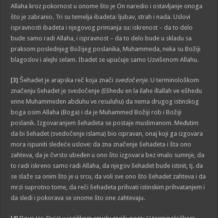
Allaha kroz pokornost u onome što je On naredio i ostavljanje onoga
što je zabranio. Tri su temelja ibadeta: ljubav, strah i nada. Uslovi
ispravnosti ibadeta i njegovog primanja su: iskrenost – da to delo
bude samo radi Allaha, i ispravnost – da to delo bude u skladu sa
praksom poslednjeg Božijeg poslanika, Muhammeda, neka su Božiji
blagoslov i alejhi selam. Ibadet se upućuje samo Uzvišenom Allahu.
[3]
Šehadet je arapska reč koja znači
svedočenje
. U terminološkom
značenju šehadet je svedočenje (Ešhedu en la ilahe illallah ve ešhedu
enne Muhammeden abduhu ve resuluhu) da nema drugog istinskog
boga osim Allaha (Boga) i da je Muhammed Božiji rob i Božiji
poslanik. Izgovaranjem šehadeta se postaje muslimanom. Međutim
da bi šehadet (svedočenje islama) bio ispravan, onaj koji ga izgovara
mora ispuniti sledeće uslove: da zna značenje šehadeta i šta ono
zahteva, da je čvrsto ubeđen u ono što izgovara bez imalo sumnje, da
to radi iskreno samo radi Allaha, da njegov šehadet bude istinit, tj. da
se slaže sa onim što je u srcu, da voli sve ono što šehadet zahteva i da
mrzi suprotno tome, da reči šehadeta prihvati istinskim prihvatanjem i
da sledi i pokorava se onome što one zahtevaju.