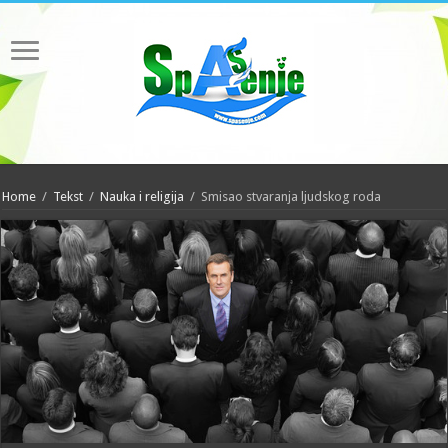
Home
/
Tekst
/
Nauka i religija
/
Smisao stvaranja ljudskog roda