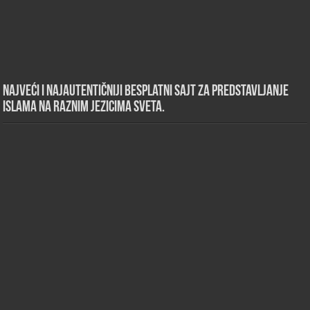
Najveći i najautentičniji besplatni sajt za predstavljanje
islama na raznim jezicima sveta.