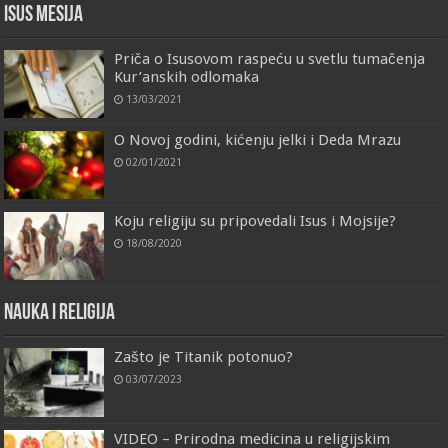
Isus Mesija
Priča o Isusovom raspeću u svetlu tumačenja
Kur’anskih odlomaka
13/03/2021
O Novoj godini, kićenju jelki i Deda Mrazu
02/01/2021
Koju religiju su pripovedali Isus i Mojsije?
18/08/2020
Nauka i religija
Zašto je Titanik potonuo?
03/07/2023
VIDEO – Prirodna medicina u religijskim