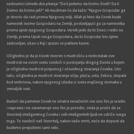
nedoumici između dva pitanja: “Da li jedemo da bismo živeli? Da li
živimo da bismo jeli?” Ali musliman će da kaže: “Njegov Gospodar ga
je stvorio da radi prema Njegovoj volji. Allah je hteo da čovek bude
namesnik svome Gospodaru na Zemlji, postavljajući ga za namesnika
prema uputi njegovog Gospodara. Vernik jede da bi živeo i radio na
Zemlji, prema Uputi svoga Gospodara, da bi Gospodar bio njime
zadovoljan, ušao u Raj i spasio se paklene kazne.
Očigledno je da je čovek stvoren s mudrošću a nedostatak ove
mudrosti na ovom svetu svedoči o postojanju drugog života u kojem
je očigledna mudrost potpunog i očevidnog stvaranja čoveka. Isto
tako, očigledna je mudrost stvaranja očiju, pluća, usta, želuca, stopala
kod embriona, nakon njegovog izlaska iz sveta majčinog stomaka u
zemaljski svet.
Budući da pametan čovek ne smatra nevažećim sve ono što je uradio
i napravio i ne zanemaruje ono što je priredio, onda je preče da se
Stvoritelj inteligentnog čoveka i svih inteligentnih ljudi ne odriče svega
toga. To svedoči naš Stvoritelj, nakon naše smrti, neće da dopusti da
budemo prepušteni sami sebi.