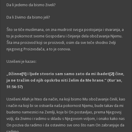
Da li jedemo da bismo živeli?
Da li živimo da bismo jeli?
Što se tiče muslimana, on zna mudrost svoga postojanja i stvaranja, a
to je pokornost svome Gospodaru i činjenje dela obožavanja Njemu.
Šta ima proizvod koji se proizvodi, osim da sve teče shodno želji
njegovog Proizvođača, a to je osnova.
Uzvišeni je kazao:
„Džinne
[1]
i ljude stvorio sam samo zato da mi ibadet
[2]
čine,
ja ne tražim od njih opskrbu niti želim da Me hrane.“
(Kur'an,
51:56-57)
Uzvišeni Allah je hteo da način, na koji bismo Mu obožavanje činili, kao
i način na koji bi se ostvarila naša pokornost Njemu, bude takav da mi
budemo namesnici na Zemlji, koje bi On postavljao, prema Njegovoj
volji, da živimo i radimo u skladu s Njegovom voljom, i onako kako nas
On poziva da radimo i da ostavimo sve ono što nam On zabranjuje da
radimo.