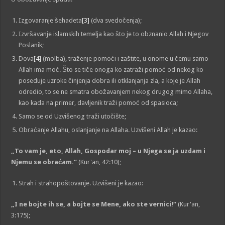
Izgovaranje šehadeta
[3]
(dva svedočenja);
Izvršavanje islamskih temelja kao što je to obznanio Allah i Njegov
Poslanik;
Dova
[4]
(molba), traženje pomoći i zaštite, u onome u čemu samo
Allah ima moć. Što se tiče onoga ko zatraži pomoć od nekog ko
poseduje uzroke činjenja dobra ili otklanjanja zla, a koje je Allah
odredio, to se ne smatra obožavanjem nekog drugog mimo Allaha,
kao kada na primer, davljenik traži pomoć od spasioca;
Samo se od Uzvišenog traži utočište;
Obraćanje Allahu, oslanjanje na Allaha. Uzvišeni Allah je kazao:
„
T
o vam je, eto, Allah, Gospodar moj – u Njega se ja uzdam i
Njemu se obraćam.“
(Kur'an, 42:10);
Strah i strahopoštovanje. Uzvišeni je kazao:
„I ne bojte ih se, a bojte se Mene, ako ste vernici!“
(Kur'an,
3:175);