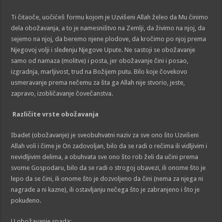
Ti čitaoče, uočićeš formu kojom je Uzvišeni Allah želeo da Mu činimo
dela obožavanja, a to je namesništvo na Zemlji, da živimo na njoj, da
sejemo na njoj, da beremo njene plodove, da kročimo po njoj prema
Njegovoj volji i sleđenju Njegove Upute. Ne sastoji se obožavanje
samo od namaza (molitve) i posta, jer obožavanje čini i posao,
izgradnja, marljivost, trud na Božijem putu. Bilo koje čovekovo
usmeravanje prema nečemu za šta ga Allah nije stvorio, jeste,
zapravo, izobličavanje čovečanstva.
Različite vrste obožavanja
Ibadet (obožavanje) je sveobuhvatni naziv za sve ono što Uzvišeni
Allah voli i čime je On zadovoljan, bilo da se radi o rečima ili vidljivim i
nevidljivim delima, a obuhvata sve ono što rob želi da učini prema
svome Gospodaru, bilo da se radi o strogoj obavezi, ili onome što je
lepo da se čini, ili onome što je dozvoljeno da čini (nema za njega ni
nagrade a ni kazne), ili ostavljanju nečega što je zabranjeno i što je
pokuđeno.
U obožavanje spada: