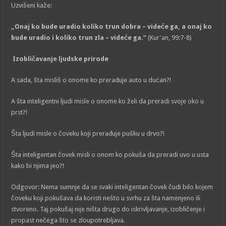
Uzvišeni kaže:
„Onaj ko bude uradio koliko trun dobra – videće ga, a onaj ko
bude uradio i koliko trun zla – videće ga.“
(Kur'an, 99:7-8)
Izobličavanje ljudske prirode
A sada, šta misliš o onome ko prerađuje auto u dućan?!
A šta inteligentni ljudi misle o onome ko želi da preradi svoje oko u
prst?!
Šta ljudi misle o čoveku koji prerađuje pušku u drvo?!
Šta inteligentan čovek misli o onom ko pokuša da preradi uvo u usta
kako bi njima jeo?!
Odgovor: Nema sumnje da se svaki inteligentan čovek čudi bilo kojem
čoveku koji pokušava da koristi nešto u svrhu za šta namenjeno ili
stvoreno. Taj pokušaj nije ništa drugo do iskrivljavanje, izobličenje i
propast nečega što se zloupotrebljava.