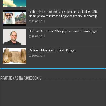
Balbir Singh – od indijskog ekstremiste koji je rušio
džamije, do muslimana koji je sagradio 90 džamija
23/06/2018
Dr. Bart D. Ehrman: “Biblija je veoma ljudska knjiga”
19/08/2018
Da li je Biblija Riječ Božija? (Knjiga)
26/09/2018
Pratite nas na Facebook-u