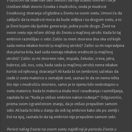
S obzirom da svaki naš deo svedoči da nije uzalud stvoren i da je
Uzvišeni Allah stvorio čoveka s mudrošću, onda je mudrost
čovekovog stvaranja očigledna u životu na ovom svetu. Umovi će da
zaključe da ta mudrost mora da bude vidljiva i na drugom svetu, a to
je život kojem idu ljudske generacije, jedna posle druge. Život na
ovom svetu nije ničem sličniji do životu u majčinoj utrobi. Kada bi taj
embrion razmišljao o sebi: Zašto su meni stvorena dva oka od kojih
sada nema nikakve koristi (u majčinoj utrobi)? Zašto su mi napravljena
dva plućna krila, kad sada nemaju nikakve vrednosti (u majčinoj
utrobi)? Zašto su mi stvorene ruke, stopala, želudac, creva, jetra,
bubrezi, uši, nos, usta, kada sada (u majčinoj utrobi) nema nikakve
koristi od njihovog stvaranja?! Ali kada bi on (embrion) sačekao da
izađe iz sveta materice u zemaljski svet, saznao bi da on nema ništa
što nije s mudrošću stvoreno, samo je to njemu bilo nedostupno u
svetu materice. Kada bi materica imala moć rasuđivanja i razmišljanja,
zapitala bi se: “Kuda je otišao embrion nakon rođenja?” Odgovoriće,
prema svom ograničenom znanju, da je otišao prepušten samom
sebi. Ali kada bi bila u stanju da vidi taj embrion kako ide po zemlji i
živi na njoj, saznala bi da taj embrion nije prepušten samom sebi.
Period našeg života na ovom svetu najsličniji je periodu života u