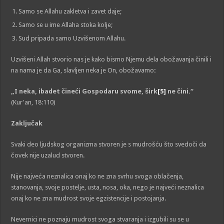
Samo se Allahu zakletva i zavet daje;
Samo se u ime Allaha stoka kolje;
Sud pripada samo Uzvišenom Allahu.
Uzvišeni Allah stvorio nas je kako bismo Njemu dela obožavanja činili i
na nama je da Ga, slavljen neka je On, obožavamo
:
„I neka, ibadet čineći Gospodaru svome, širk
[5]
ne čini.“
(Kur'an, 18:110)
Zaključak
Svaki deo ljudskog organizma stvoren je s mudrošću što svedoči da
čovek nije uzalud stvoren.
Nije najveća neznalica onaj ko ne zna svrhu svoga oblačenja,
stanovanja, svoje postelje, usta, nosa, oka, nego je najveći neznalica
onaj ko ne zna mudrost svoje egzistencije i postojanja.
Nevernici ne poznaju mudrost svoga stvaranja i izgubili su se u