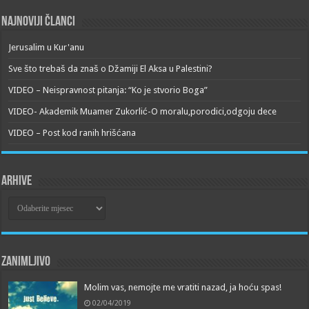
Najnoviji članci
Jerusalim u Kur'anu
Sve što trebaš da znaš o Džamiji El Aksa u Palestini?
VIDEO – Neispravnost pitanja: “Ko je stvorio Boga”
VIDEO- Akademik Muamer Zukorlić-O moralu,porodici,odgoju dece
VIDEO – Post kod ranih hrišćana
Arhive
Arhive
Zanimljivo
Molim vas, nemojte me vratiti nazad, ja hoću spas!
02/04/2019