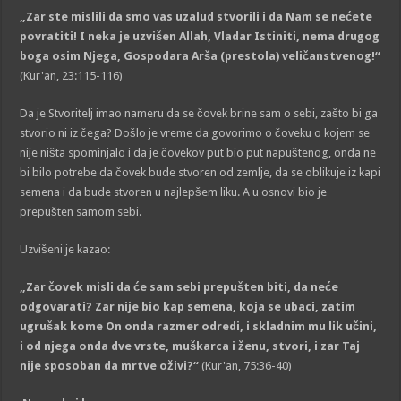
„Zar ste mislili da smo vas uzalud stvorili i da Nam se nećete
povratiti! I neka je uzvišen Allah, Vladar Istiniti, nema drugog
boga
osim Njega, Gospodara
Arša
(prestola)
veličanstvenog!“
(Kur'an, 23:115-116)
Da je Stvoritelj imao nameru da se čovek brine sam o sebi, zašto bi ga
stvorio ni iz čega? Došlo je vreme da govorimo o čoveku o kojem se
nije ništa spominjalo i da je čovekov put bio put napuštenog, onda ne
bi bilo potrebe da čovek bude stvoren od zemlje, da se oblikuje iz kapi
semena i da bude stvoren u najlepšem liku. A u osnovi bio je
prepušten samom sebi.
Uzvišeni je kazao:
„Zar čovek misli da će sam sebi prepušten biti, da neće
odgovarati? Zar nije bio kap semena, koja se ubaci, zatim
ugrušak kome On onda razmer odredi, i skladnim mu lik učini,
i od njega onda dve vrste, muškarca i ženu, stvori, i zar Taj
nije sposoban da mrtve oživi?“
(Kur'an, 75:36-40)