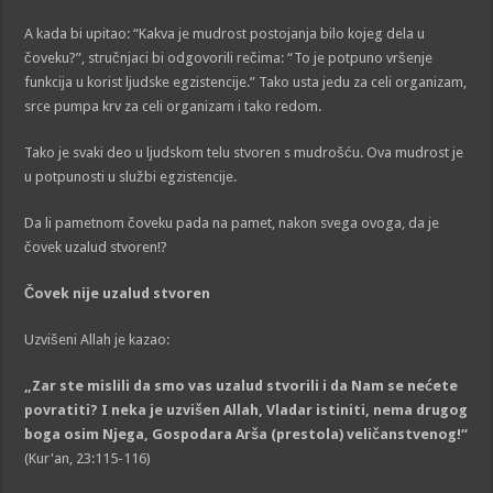
A kada bi upitao: “Kakva je mudrost postojanja bilo kojeg dela u
čoveku?”, stručnjaci bi odgovorili rečima: “To je potpuno vršenje
funkcija u korist ljudske egzistencije.” Tako usta jedu za celi organizam,
srce pumpa krv za celi organizam i tako redom.
Tako je svaki deo u ljudskom telu stvoren s mudrošću. Ova mudrost je
u potpunosti u službi egzistencije.
Da li pametnom čoveku pada na pamet, nakon svega ovoga, da je
čovek uzalud stvoren!?
Čovek nije uzalud stvoren
Uzvišeni Allah je kazao:
„Zar ste mislili da smo vas uzalud stvorili i da Nam se nećete
povratiti? I neka je uzvišen Allah, Vladar istiniti, nema drugog
bog
a
osim Njega, Gospodara Arša (prestola) veličanstvenog!“
(Kur'an, 23:115-116)