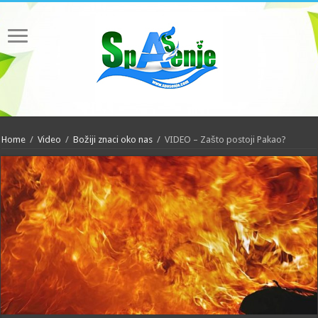
Home
/
Video
/
Božiji znaci oko nas
/
VIDEO – Zašto postoji Pakao?