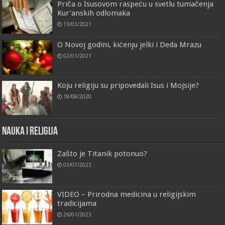
Priča o Isusovom raspeću u svetlu tumačenja
Kur’anskih odlomaka
13/03/2021
O Novoj godini, kićenju jelki i Deda Mrazu
02/01/2021
Koju religiju su pripovedali Isus i Mojsije?
18/08/2020
Nauka i religija
Zašto je Titanik potonuo?
03/07/2023
VIDEO – Prirodna medicina u religijskim
tradicijama
26/01/2023