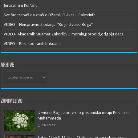
Jerusalim u Kur'anu
Sve što trebaš da znaš o Džamiji El Aksa u Palestini?
VIDEO – Neispravnost pitanja: “Ko je stvorio Boga”
VIDEO- Akademik Muamer Zukorlić-O moralu,porodici,odgoju dece
VIDEO – Post kod ranih hrišćana
Arhive
Arhive
Zanimljivo
Uzvišeni Bog je potvrdio poslaničku misiju Poslanika
Muhammeda
29/12/2018
Rabin Allen S. Maller – “Sebe smatram reformskim