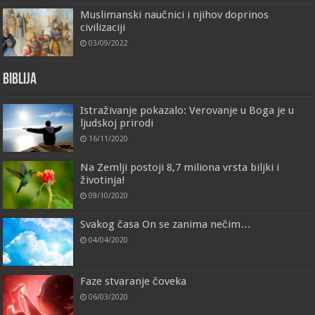
Muslimanski naučnici i njihov doprinos
civilizaciji
03/09/2022
Biblija
Istraživanje pokazalo: Verovanje u Boga je u
ljudskoj prirodi
16/11/2020
Na Zemlji postoji 8,7 miliona vrsta biljki i
životinja!
09/10/2020
Svakog časa On se zanima nečim…
04/04/2020
Faze stvaranje čoveka
06/03/2020