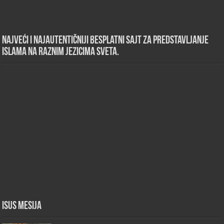
Najveći i najautentičniji besplatni sajt za predstavljanje
islama na raznim jezicima sveta.
Isus Mesija