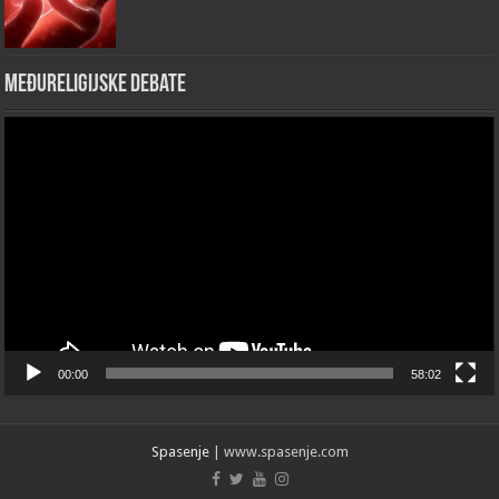
Međureligijske debate
Video
Player
00:00
58:02
Spasenje
| www.spasenje.com