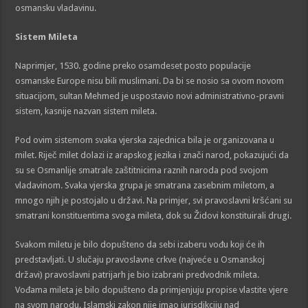
osmansku vladavinu.
Sistem Mileta
Naprimjer, 1530. godine preko osamdeset posto populacije
osmanske Europe nisu bili muslimani. Da bi se nosio sa ovom novom
situacijom, sultan Mehmed je uspostavio novi administrativno-pravni
sistem, kasnije nazvan sistem mileta.
Pod ovim sistemom svaka vjerska zajednica bila je organizovana u
milet. Riječ milet dolazi iz arapskog jezika i znači narod, pokazujući da
su se Osmanlije smatrale zaštitnicima raznih naroda pod svojom
vladavinom. Svaka vjerska grupa je smatrana zasebnim miletom, a
mnogo njih je postojalo u državi. Na primjer, svi pravoslavni kršćani su
smatrani konstituentima svoga mileta, dok su Židovi konstituirali drugi.
Svakom miletu je bilo dopušteno da sebi izaberu vođu koji će ih
predstavljati. U slučaju pravoslavne crkve (najveće u Osmanskoj
državi) pravoslavni patrijarh je bio izabrani predvodnik mileta.
Vođama mileta je bilo dopušteno da primjenjuju propise vlastite vjere
na svom narodu. Islamski zakon nije imao jurisdikciju nad