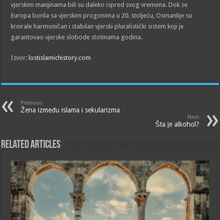
vjerskim manjinama bili su daleko ispred svog vremena. Dok se
Europa borila sa vjerskim progonima u 20. stoljeću, Osmanlije su
kreirale harmoničan i stabilan vjerski pluralistički sistem koji je
garantovao vjerske slobode stotinama godina.
Izvor:
lostislamichistory.com
Previous
Žena između islama i sekularizma
Next
Šta je alkohol?
Related Articles