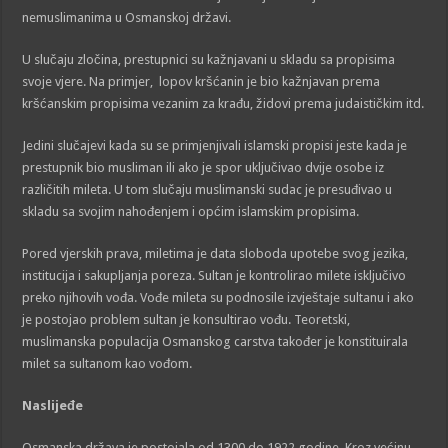
nemuslimanima u Osmanskoj državi.
U slučaju zločina, prestupnici su kažnjavani u skladu sa propisima
svoje vjere. Na primjer, lopov kršćanin je bio kažnjavan prema
kršćanskim propisima vezanim za krađu, židovi prema judaističkim itd.
Jedini slučajevi kada su se primjenjivali islamski propisi jeste kada je
prestupnik bio musliman ili ako je spor uključivao dvije osobe iz
različitih mileta. U tom slučaju muslimanski sudac je presuđivao u
skladu sa svojim nahođenjem i općim islamskim propisima.
Pored vjerskih prava, miletima je data sloboda upotebe svog jezika,
institucija i sakupljanja poreza. Sultan je kontrolirao milete isključivo
preko njihovih vođa. Vođe mileta su podnosile izvještaje sultanu i ako
je postojao problem sultan je konsultirao vođu. Teoretski,
muslimanska populacija Osmanskog carstva također je konstituirala
milet sa sultanom kao vođom.
Naslijeđe
Osmanska država je postojala od 1300 do 1922 godine. Kroz većinu