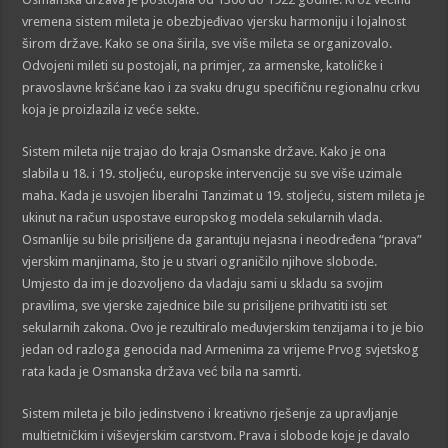
vremena sistem mileta je obezbjeđivao vjersku harmoniju i lojalnost
širom države. Kako se ona širila, sve više mileta se organizovalo.
Odvojeni mileti su postojali, na primjer, za armenske, katoličke i
pravoslavne kršćane kao i za svaku drugu specifičnu regionalnu crkvu
koja je proizlazila iz veće sekte.
Sistem mileta nije trajao do kraja Osmanske države. Kako je ona
slabila u 18. i 19. stoljeću, europske intervencije su sve više uzimale
maha. Kada je usvojen liberalni Tanzimat u 19. stoljeću, sistem mileta je
ukinut na račun uspostave europskog modela sekularnih vlada.
Osmanlije su bile prisiljene da garantuju nejasna i neodređena “prava”
vjerskim manjinama, što je u stvari ograničilo njihove slobode.
Umjesto da im je dozvoljeno da vladaju sami u skladu sa svojim
pravilima, sve vjerske zajednice bile su prisiljene prihvatiti isti set
sekularnih zakona. Ovo je rezultiralo međuvjerskim tenzijama i to je bio
jedan od razloga genocida nad Armenima za vrijeme Prvog svjetskog
rata kada je Osmanska država već bila na samrti.
Sistem mileta je bilo jedinstveno i kreativno rješenje za upravljanje
multietničkim i viševjerskim carstvom. Prava i slobode koje je davalo