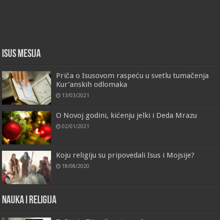
Isus Mesija
Priča o Isusovom raspeću u svetlu tumačenja
Kur’anskih odlomaka
13/03/2021
O Novoj godini, kićenju jelki i Deda Mrazu
02/01/2021
Koju religiju su pripovedali Isus i Mojsije?
18/08/2020
Nauka i religija