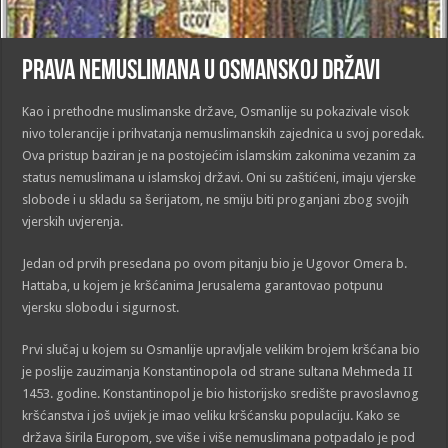
Prava nemuslimana u Osmanskoj državi
Kao i prethodne muslimanske države, Osmanlije su pokazivale visok
nivo tolerancije i prihvatanja nemuslimanskih zajednica u svoj poredak.
Ova pristup baziran je na postojećim islamskim zakonima vezanim za
status nemuslimana u islamskoj državi. Oni su zaštićeni, imaju vjerske
slobode i u skladu sa šerijatom, ne smiju biti proganjani zbog svojih
vjerskih uvjerenja.
Jedan od prvih presedana po ovom pitanju bio je Ugovor Omera b.
Hattaba, u kojem je kršćanima Jerusalema garantovao potpunu
vjersku slobodu i sigurnost.
Prvi slučaj u kojem su Osmanlije upravljale velikim brojem kršćana bio
je poslije zauzimanja Konstantinopola od strane sultana Mehmeda II
1453. godine. Konstantinopol je bio historijsko središte pravoslavnog
kršćanstva i još uvijek je imao veliku kršćansku populaciju. Kako se
država širila Europom, sve više i više nemuslimana potpadalo je pod