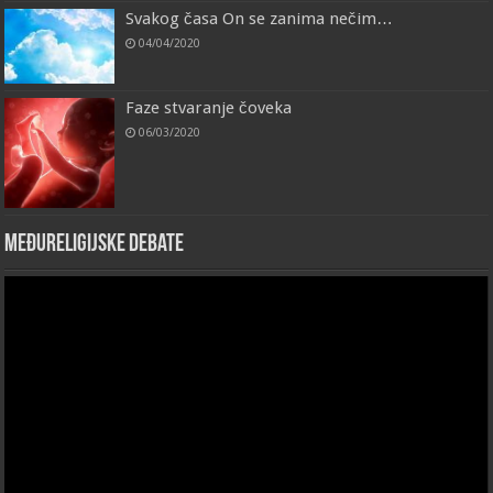
Svakog časa On se zanima nečim…
04/04/2020
Faze stvaranje čoveka
06/03/2020
Međureligijske debate
Video
Player