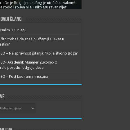
ci: On je Bog - Jedan! Bog je utočište svakom!
je rodio i rođen nije, i niko Mu ravan nije!"
oviji članci
usalim u Kur'anu
 što trebaš da znaš o Džamiji El Aksa u
estini?
EO – Neispravnost pitanja: “Ko je stvorio Boga”
DEO- Akademik Muamer Zukorlić-O
alu,porodici,odgoju dece
EO – Post kod ranih hrišćana
ive
ive