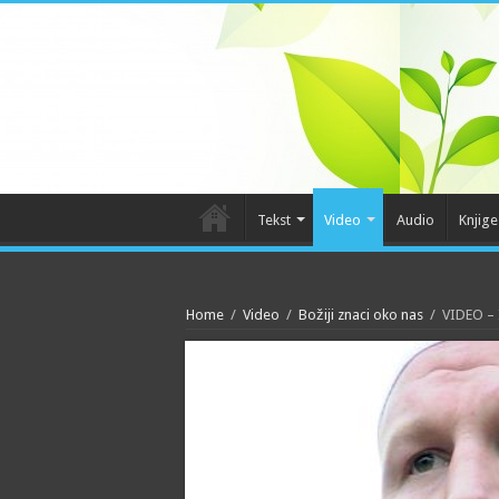
Tekst
Video
Audio
Knjige
Home
/
Video
/
Božiji znaci oko nas
/
VIDEO – 