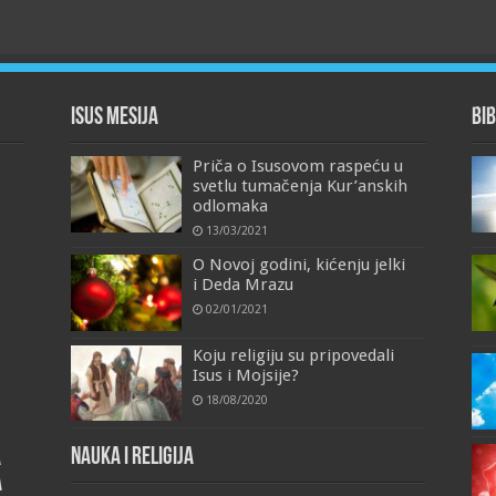
Isus Mesija
Bib
Priča o Isusovom raspeću u
svetlu tumačenja Kur’anskih
odlomaka
13/03/2021
O Novoj godini, kićenju jelki
i Deda Mrazu
02/01/2021
Koju religiju su pripovedali
Isus i Mojsije?
18/08/2020
Nauka i religija
a
a