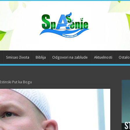
Smisao života
Biblija
Odgovori na zablude
Aktuelnosti
Ostalo
Istinski Put ka Bogu
S