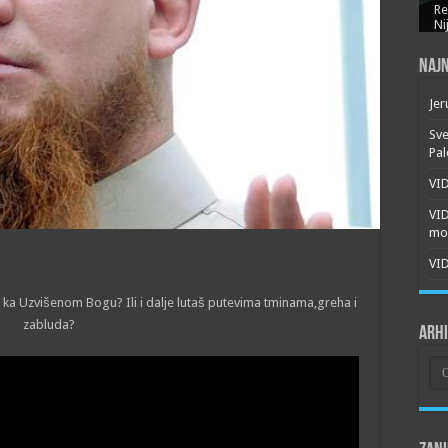
Re
Ni
Najn
Jer
Sve
Pal
VID
VI
mor
VID
di ka Uzvišenom Bogu? Ili i dalje lutaš putevima tminama,greha i
zabluda?
Arh
Arh