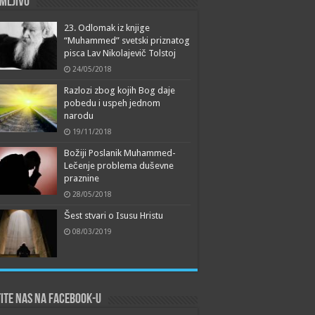
mljivo
23. Odlomak iz knjige
“Muhammed” svetski priznatog
pisca Lav Nikolajevič Tolstoj
24/05/2018
Razlozi zbog kojih Bog daje
pobedu i uspeh jednom
narodu
19/11/2018
Božiji Poslanik Muhammed-
Lečenje problema duševne
praznine
28/05/2018
Šest stvari o Isusu Hristu
08/03/2019
ite nas na Facebook-u