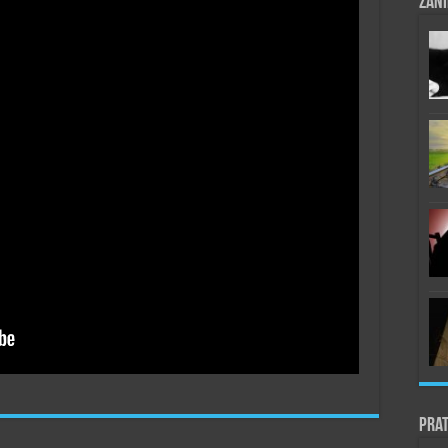
Zani
Prat