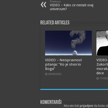
Previous
VIDEO – Kako će nestati ovaj
univerzum?
Related Articles
VIDEO – Neispravnost
VIDEO
pitanja: “Ko je stvorio
Zukorl
Boga”
moralu
dece
28/09/2023
17/09/
Komentariši
Morate biti
prijavljeni
da biste o