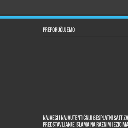
Preporučujemo
Najveći i najautentičniji besplatni sajt z
predstavljanje islama na raznim jezicim