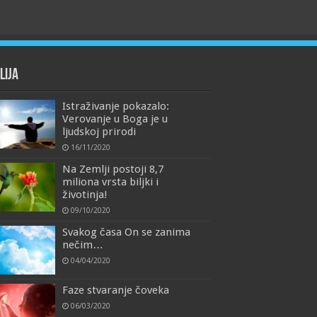
lija
Istraživanje pokazalo:
Verovanje u Boga je u
ljudskoj prirodi
16/11/2020
Na Zemlji postoji 8,7
miliona vrsta biljki i
životinja!
09/10/2020
Svakog časa On se zanima
nečim…
04/04/2020
Faze stvaranje čoveka
06/03/2020