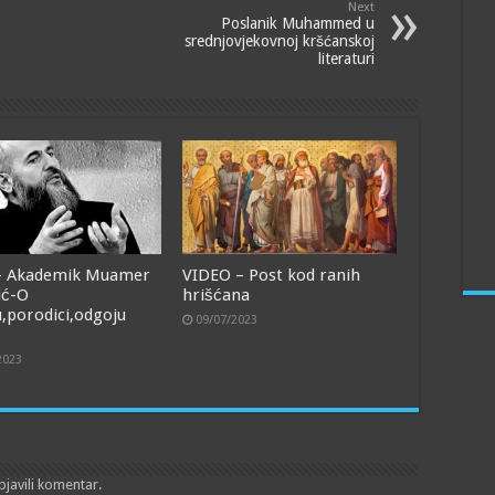
Next
Poslanik Muhammed u
srednjovjekovnoj kršćanskoj
literaturi
- Akademik Muamer
VIDEO – Post kod ranih
ić-O
hrišćana
,porodici,odgoju
09/07/2023
2023
bjavili komentar.