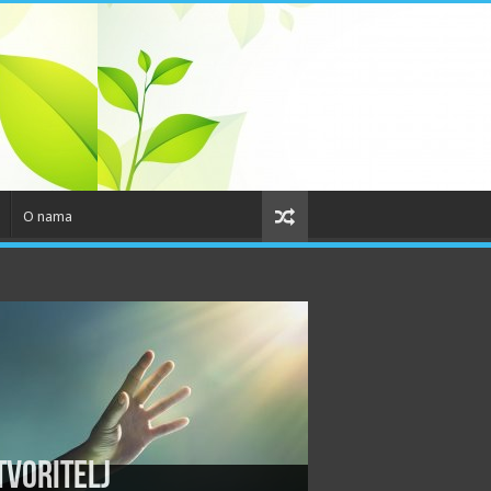
O nama
tvoritelj