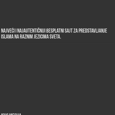
Najveći i najautentičniji besplatni sajt za predstavljanje
islama na raznim jezicima sveta.