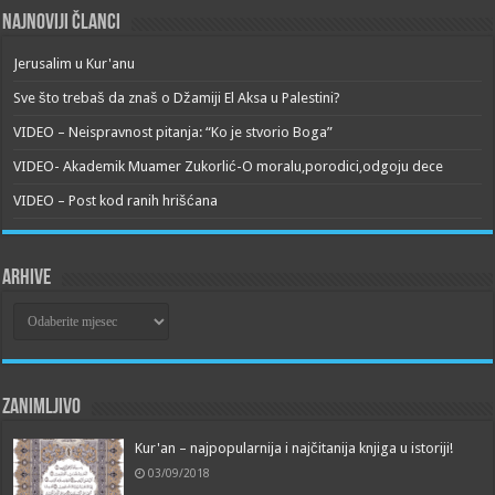
Najnoviji članci
Jerusalim u Kur'anu
Sve što trebaš da znaš o Džamiji El Aksa u Palestini?
VIDEO – Neispravnost pitanja: “Ko je stvorio Boga”
VIDEO- Akademik Muamer Zukorlić-O moralu,porodici,odgoju dece
VIDEO – Post kod ranih hrišćana
Arhive
Arhive
Zanimljivo
Kur'an – najpopularnija i najčitanija knjiga u istoriji!
03/09/2018