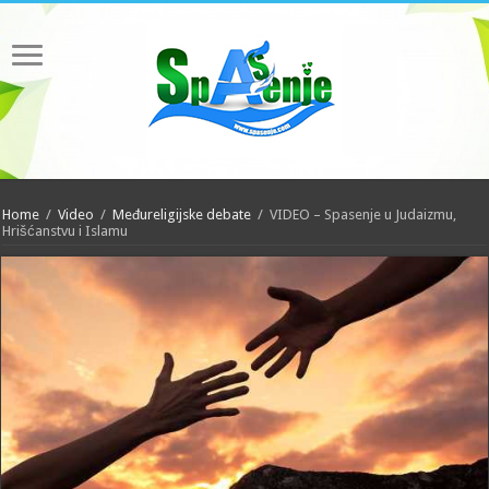
Home
/
Video
/
Međureligijske debate
/
VIDEO – Spasenje u Judaizmu,
Hrišćanstvu i Islamu