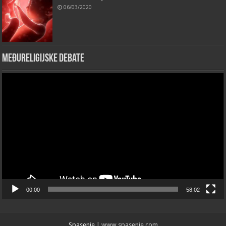
06/03/2020
Međureligijske debate
Video
Player
00:00
58:02
Spasenje
| www.spasenje.com