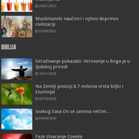
26/01/2023
Muslimanski naučnici i njihov doprinos
civilizaciji
03/09/2022
Biblija
Istraživanje pokazalo: Verovanje u Boga je u
ljudskoj prirodi
16/11/2020
Na Zemlji postoji 8,7 miliona vrsta biljki i
životinja!
09/10/2020
Svakog časa On se zanima nečim…
04/04/2020
Faze stvaranje čoveka