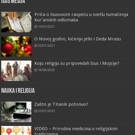
Isus Mesija
Priča o Isusovom raspeću u svetlu tumačenja
Kur’anskih odlomaka
13/03/2021
O Novoj godini, kićenju jelki i Deda Mrazu
02/01/2021
Koju religiju su pripovedali Isus i Mojsije?
18/08/2020
Nauka i religija
Zašto je Titanik potonuo?
03/07/2023
VIDEO – Prirodna medicina u religijskim
tradicijama