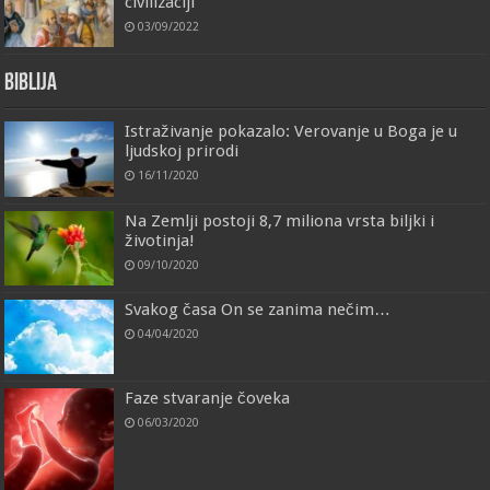
civilizaciji
03/09/2022
Biblija
Istraživanje pokazalo: Verovanje u Boga je u
ljudskoj prirodi
16/11/2020
Na Zemlji postoji 8,7 miliona vrsta biljki i
životinja!
09/10/2020
Svakog časa On se zanima nečim…
04/04/2020
Faze stvaranje čoveka
06/03/2020