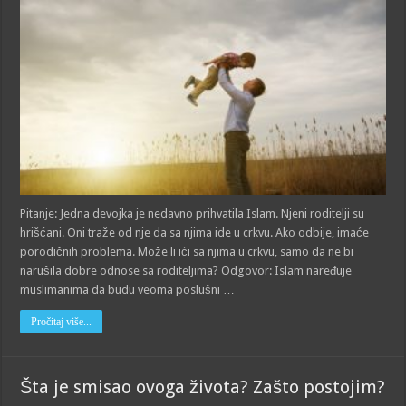
Pitanje: Jedna devojka je nedavno prihvatila Islam. Njeni roditelji su
hrišćani. Oni traže od nje da sa njima ide u crkvu. Ako odbije, imaće
porodičnih problema. Može li ići sa njima u crkvu, samo da ne bi
narušila dobre odnose sa roditeljima? Odgovor: Islam naređuje
muslimanima da budu veoma poslušni …
Pročitaj više...
Šta je smisao ovoga života? Zašto postojim?