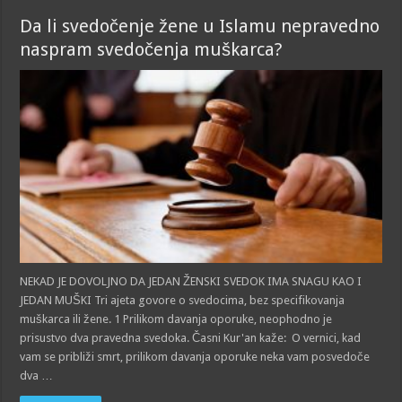
Da li svedočenje žene u Islamu nepravedno
naspram svedočenja muškarca?
NEKAD JE DOVOLJNO DA JEDAN ŽENSKI SVEDOK IMA SNAGU KAO I
JEDAN MUŠKI Tri ajeta govore o svedocima, bez specifikovanja
muškarca ili žene. 1 Prilikom davanja oporuke, neophodno je
prisustvo dva pravedna svedoka. Časni Kur'an kaže: O vernici, kad
vam se približi smrt, prilikom davanja oporuke neka vam posvedoče
dva …