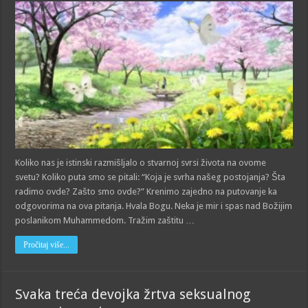
Koliko nas je istinski razmišljalo o stvarnoj svrsi života na ovome
svetu? Koliko puta smo se pitali: “Koja je svrha našeg postojanja? Šta
radimo ovde? Zašto smo ovde?” Krenimo zajedno na putovanje ka
odgovorima na ova pitanja. Hvala Bogu. Neka je mir i spas nad Božijim
poslanikom Muhammedom. Tražim zaštitu …
Pročitaj više...
Svaka treća devojka žrtva seksualnog