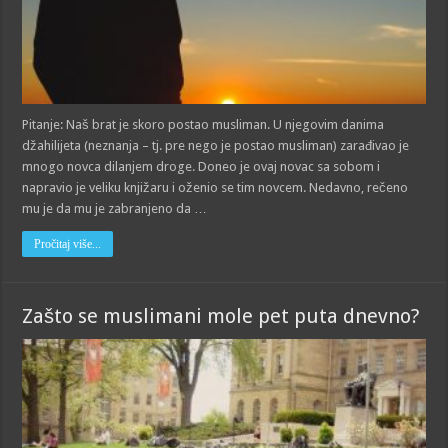
Pitanje: Naš brat je skoro postao musliman. U njegovim danima
džahilijeta (neznanja – tj. pre nego je postao musliman) zarađivao je
mnogo novca dilanjem droge. Doneo je ovaj novac sa sobom i
napravio je veliku knjižaru i oženio se tim novcem. Nedavno, rečeno
mu je da mu je zabranjeno da …
Pročitaj više...
Zašto se muslimani mole pet puta dnevno?