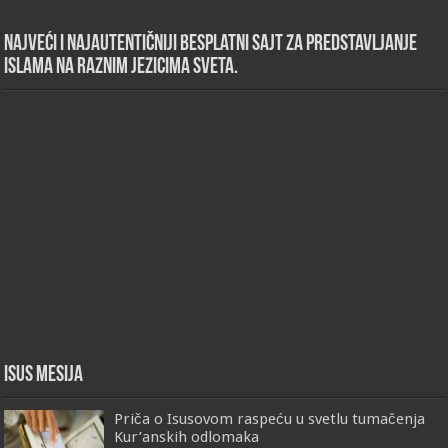
Najveći i najautentičniji besplatni sajt za predstavljanje
islama na raznim jezicima sveta.
Isus Mesija
Priča o Isusovom raspeću u svetlu tumačenja
Kur’anskih odlomaka