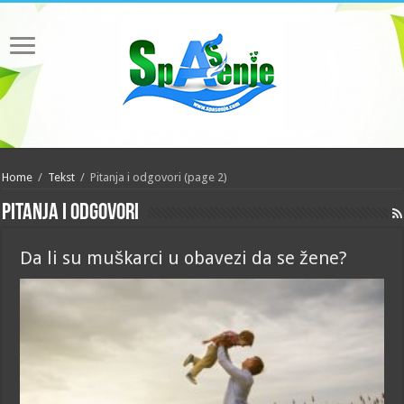
Home
/
Tekst
/
Pitanja i odgovori
(page 2)
Pitanja i odgovori
Da li su muškarci u obavezi da se žene?