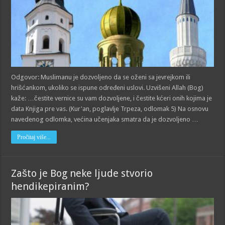
Odgovor: Muslimanu je dozvoljeno da se oženi sa jevrejkom ili
hrišćankom, ukoliko se ispune određeni uslovi. Uzvišeni Allah (Bog)
kaže: …čestite vernice su vam dozvoljene, i čestite kćeri onih kojima je
data Knjiga pre vas. (Kur'an, poglavlje Trpeza, odlomak 5) Na osnovu
navedenog odlomka, većina učenjaka smatra da je dozvoljeno …
Pročitaj više...
Zašto je Bog neke ljude stvorio
hendikepiranim?