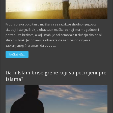
Propis braka po pitanju muškarca se razlikuje shodno njegovoj
situaciji i stanju. Brak je obavezan muškarcu koji ima mogućnost i
potrebu za brakom, a koji strahuje od nemorala u slučaju ako ne bi
stupio u brak. Jer čoveku je obaveza da se čuva od činjenja
zabranjenog (harama) i da bude …
Pročitaj više...
Da li Islam briše grehe koji su počinjeni pre
Islama?