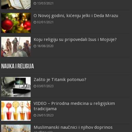
13/03/2021
O Novoj godini, kićenju jelki i Deda Mrazu
02/01/2021
Koju religiju su pripovedali Isus i Mojsije?
18/08/2020
Nauka i religija
Zašto je Titanik potonuo?
03/07/2023
VIDEO – Prirodna medicina u religijskim
tradicijama
26/01/2023
Muslimanski naučnici i njihov doprinos