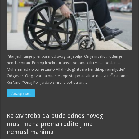
Pitanje: Pitanje prenosim od svog prijatelja. On je invalid, rođen je
hendikepiran. Postoji li neki kur'anski odlomak ili izreka poslanika
Muhammeda o tome zašto Allah (Bog) stvara hendikepirane ljude?
Odgovor: Odgovor na pitanje koje ste postavili se nalazi u Časnome
Kur'anu: “Onaj Koji je dao smrt i život da bi …
Pročitaj više...
Kakav treba da bude odnos novog
muslimana prema roditeljima
nemuslimanima