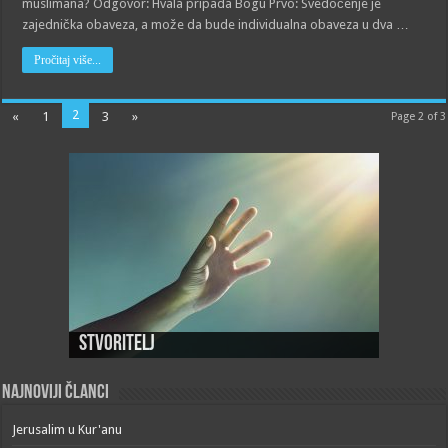
muslimana? Odgovor: Hvala pripada Bogu Prvo: Svedočenje je
zajednička obaveza, a može da bude individualna obaveza u dva …
Pročitaj više...
2
«
1
3
»
Page 2 of 3
Stvoritelj
Najnoviji članci
Jerusalim u Kur'anu