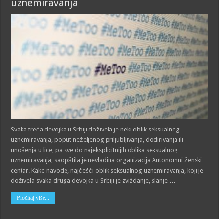
uznemiravanja
Svaka treća devojka u Srbiji doživela je neki oblik seksualnog
uznemiravanja, poput neželjenog priljubljivanja, dodirivanja ili
unošenja u lice, pa sve do najeksplicitnijih oblika seksualnog
uznemiravanja, saopštila je nevladina organizacija Autonomni ženski
centar. Kako navode, najčešći oblik seksualnog uznemiravanja, koji je
doživela svaka druga devojka u Srbiji je zviždanje, slanje …
Pročitaj više...