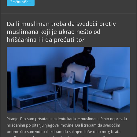
Pročitaj više...
Da li musliman treba da svedoči protiv
muslimana koji je ukrao nešto od
hrišćanina ili da prećuti to?
Pitanje: Bio sam prisutan incidentu kada je musliman učinio nepravdu
hrišćaninu po pitanju njegove imovine. Da li trebam da svedočim
onome što sam video ili trebam da sakrijem loše delo mog brata