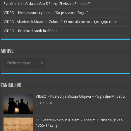
Sve što trebaš da znaš o Džamiji El Aksa u Palestini?
VIDEO – Neispravnost pitanja: “Ko je stvorio Boga”
VIDEO- Akademik Muamer Zukorlić-O moralu,porodici,odgoju dece
VIDEO – Post kod ranih hrišćana
Arhive
Arhive
Zanimljivo
VIDEO – Poslednja Božija Objava – Poglavlje/Milostivi
30/06/2018
11 Sveštenikov put u islam – Anselm Turmeda (živeo
1355-1423. g.)