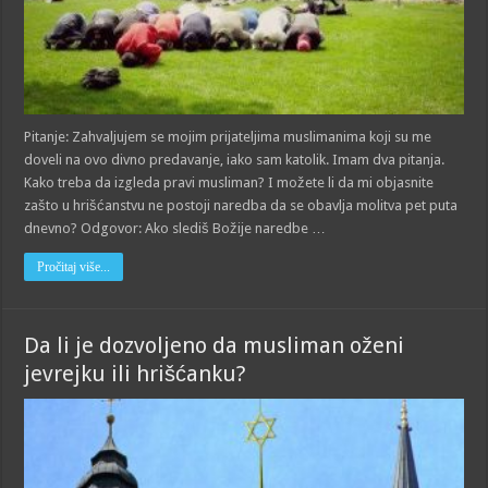
Pitanje: Zahvaljujem se mojim prijateljima muslimanima koji su me
doveli na ovo divno predavanje, iako sam katolik. Imam dva pitanja.
Kako treba da izgleda pravi musliman? I možete li da mi objasnite
zašto u hrišćanstvu ne postoji naredba da se obavlja molitva pet puta
dnevno? Odgovor: Ako slediš Božije naredbe …
Pročitaj više...
Da li je dozvoljeno da musliman oženi
jevrejku ili hrišćanku?