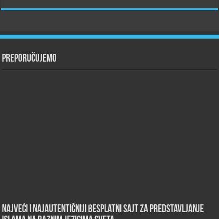
Preporučujemo
Najveći i najautentičniji besplatni sajt za predstavljanje