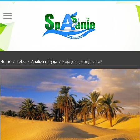
Home
/
Tekst
/
Analiza religija
/
Koja je najstarija vera?