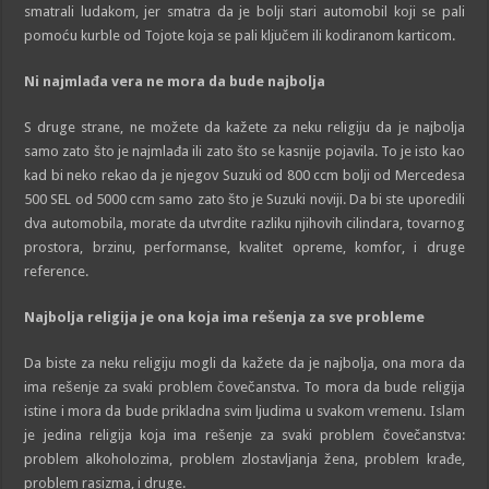
smatrali ludakom, jer smatra da je bolji stari automobil koji se pali
pomoću kurble od Tojote koja se pali ključem ili kodiranom karticom.
Ni najmlađa vera ne mora da bude najbolja
S druge strane, ne možete da kažete za neku religiju da je najbolja
samo zato što je najmlađa ili zato što se kasnije pojavila. To je isto kao
kad bi neko rekao da je njegov Suzuki od 800 ccm bolji od Mercedesa
500 SEL od 5000 ccm samo zato što je Suzuki noviji. Da bi ste uporedili
dva automobila, morate da utvrdite razliku njihovih cilindara, tovarnog
prostora, brzinu, performanse, kvalitet opreme, komfor, i druge
reference.
Najbolja religija je ona koja ima rešenja za sve probleme
Da biste za neku religiju mogli da kažete da je najbolja, ona mora da
ima rešenje za svaki problem čovečanstva. To mora da bude religija
istine i mora da bude prikladna svim ljudima u svakom vremenu. Islam
je jedina religija koja ima rešenje za svaki problem čovečanstva:
problem alkoholozima, problem zlostavljanja žena, problem krađe,
problem rasizma, i druge.