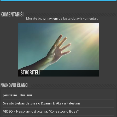
Komentariši
Morate biti
prijavljeni
da biste objavili komentar.
Stvoritelj
Najnoviji članci
Jerusalim u Kur'anu
Sve što trebaš da znaš o Džamiji El Aksa u Palestini?
VIDEO – Neispravnost pitanja: “Ko je stvorio Boga”