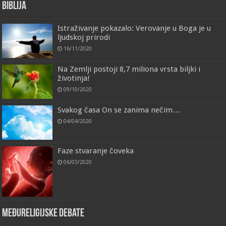
Biblija
Istraživanje pokazalo: Verovanje u Boga je u
ljudskoj prirodi
16/11/2020
Na Zemlji postoji 8,7 miliona vrsta biljki i
životinja!
09/10/2020
Svakog časa On se zanima nečim…
04/04/2020
Faze stvaranje čoveka
06/03/2020
Međureligijske debate