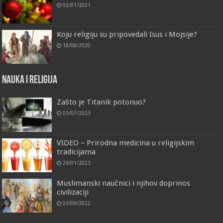
02/01/2021
Koju religiju su pripovedali Isus i Mojsije?
18/08/2020
Nauka i religija
Zašto je Titanik potonuo?
03/07/2023
VIDEO – Prirodna medicina u religijskim
tradicijama
26/01/2023
Muslimanski naučnici i njihov doprinos
civilizaciji
03/09/2022