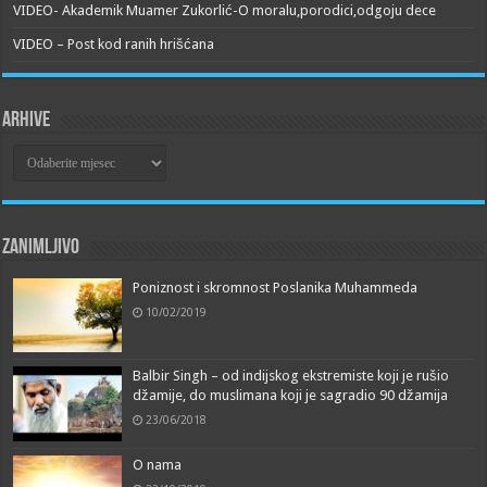
VIDEO- Akademik Muamer Zukorlić-O moralu,porodici,odgoju dece
VIDEO – Post kod ranih hrišćana
Arhive
Arhive
Zanimljivo
Poniznost i skromnost Poslanika Muhammeda
10/02/2019
Balbir Singh – od indijskog ekstremiste koji je rušio
džamije, do muslimana koji je sagradio 90 džamija
23/06/2018
O nama