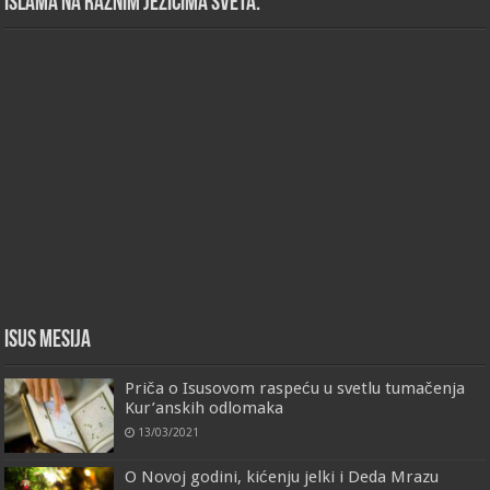
islama na raznim jezicima sveta.
Isus Mesija
Priča o Isusovom raspeću u svetlu tumačenja
Kur’anskih odlomaka
13/03/2021
O Novoj godini, kićenju jelki i Deda Mrazu