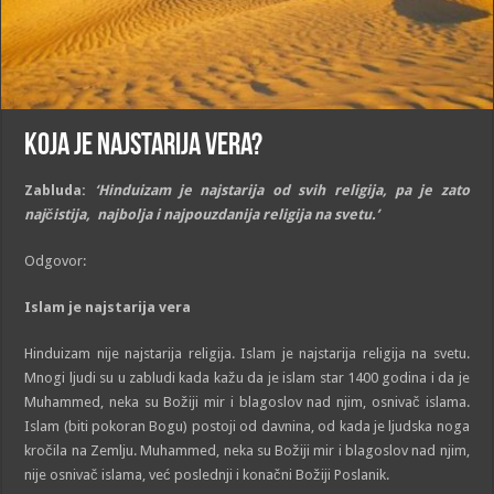
Koja je najstarija vera?
Zabluda:
‘Hinduizam je najstarija od svih religija, pa je zato
najčistija, najbolja i najpouzdanija religija na svetu.’
Odgovor:
Islam je najstarija vera
Hinduizam nije najstarija religija. Islam je najstarija religija na svetu.
Mnogi ljudi su u zabludi kada kažu da je islam star 1400 godina i da je
Muhammed, neka su Božiji mir i blagoslov nad njim, osnivač islama.
Islam (biti pokoran Bogu) postoji od davnina, od kada je ljudska noga
kročila na Zemlju. Muhammed, neka su Božiji mir i blagoslov nad njim,
nije osnivač islama, već poslednji i konačni Božiji Poslanik.