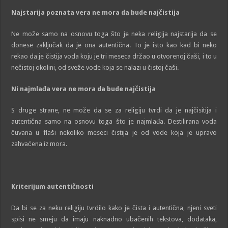
Najstarija
po
znata
vera ne mora da bude najčistija
Ne može samo na osnovu toga što je neka religija najstarija da se
donese zaključak da je ona autentična. To je isto kao kad bi neko
rekao da je čistija voda koju je tri meseca držao u otvorenoj čaši, i to u
nečistoj okolini, od sveže vode koja se nalazi u čistoj čaši.
Ni najmlađa vera ne mora da bude najčistija
S druge strane, ne može da se za religiju tvrdi da je najčisitija i
autentična samo na osnovu toga što je najmlađa. Destilirana voda
čuvana u flaši nekoliko meseci čistija je od vode koja je upravo
zahvaćena iz mora.
Kriterijum autentičnosti
Da bi se za neku religiju tvrdilo kako je čista i autentična, njeni sveti
spisi ne smeju da imaju naknadno ubačenih tekstova, dodataka,