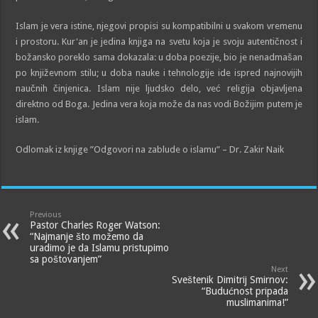
Islam je vera istine, njegovi propisi su kompatibilni u svakom vremenu
i prostoru. Kur'an je jedina knjiga na svetu koja je svoju autentičnost i
božansko poreklo sama dokazala: u doba poezije, bio je nenadmašan
po književnom stilu; u doba nauke i tehnologije ide ispred najnovijih
naučnih činjenica. Islam nije ljudsko delo, već religija objavljena
direktno od Boga. Jedina vera koja može da nas vodi Božijim putem je
islam.
Odlomak iz knjige ”Odgovori na zablude o islamu” – Dr. Zakir Naik
Previous
Pastor Charles Roger Watson:
“Najmanje što možemo da
uradimo je da Islamu pristupimo
sa poštovanjem”
Next
Sveštenik Dimitrij Smirnov:
“Budućnost pripada
muslimanima!”