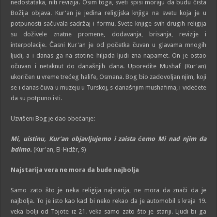
nedostataka, niti revizija. Osim toga, sveti spisi moraju da budu čista
Božija objava. Kur'an je jedina religijska knjiga na svetu koja je u
potpunosti sačuvala sadržaj i formu. Svete knjige svih drugih religija
su doživele znatne promene, dodavanja, brisanja, revizije i
interpolacije. Časni Kur'an je od početka čuvan u glavama mnogih
ljudi, a i danas ga na stotine hiljada ljudi zna napamet. On je ostao
očuvan i netaknut do današnjih dana. Uporedite Mushaf (Kur'an)
ukoričen u vreme trećeg halife, Osmana. Bog bio zadovoljan njim, koji
se i danas čuva u muzeju u Turskoj, s današnjim mushafima, i videćete
da su potpuno isti.
Uzvišeni Bog je dao obećanje:
Mi, uistinu, Kur
‘
an objavljujemo i zaista ćemo Mi nad nji
m
da
bdimo.
(Kur'an, El-Hidžr, 9)
Najstarija vera ne mora da bude najbolja
Samo zato što je neka religija najstarija, ne mora da znači da je
najbolja. To je isto kao kad bi neko rekao da je automobil s kraja 19.
veka bolji od Tojote iz 21. veka samo zato što je stariji. Ljudi bi ga