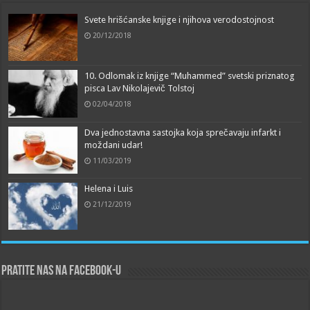
Svete hrišćanske knjige i njihova verodostojnost
20/12/2018
10. Odlomak iz knjige “Muhammed” svetski priznatog
pisca Lav Nikolajevič Tolstoj
02/04/2018
Dva jednostavna sastojka koja sprečavaju infarkt i
moždani udar!
11/03/2019
Helena i Luis
21/12/2019
Pratite nas na Facebook-u