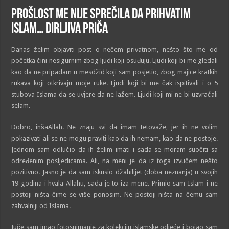
Prošlost me nije sprečila da prihvatim
Islam… Dirljiva priča
Danas želim objaviti post o nečem privatnom, nešto što me od
početka čini nesigurnim zbog ljudi koji osuđuju. Ljudi koji bi me gledali
kao da ne pripadam u mesdžid koji sam posjetio, zbog majice kratkih
rukava koji otkrivaju moje ruke. Ljudi koji bi me čak ispitivali i o 5
stubova Islama da se uvjere da ne lažem. Ljudi koji mi ne bi uzvraćali
selam.
Dobro, inšaAllah. Ne znaju svi da imam tetovaže, jer ih ne volim
pokazivati ali se ne mogu praviti kao da ih nemam, kao da ne postoje.
Jednom sam odlučio da ih želim imati i sada se moram suočiti sa
određenim posljedicama. Ali, na meni je da iz toga izvučem nešto
pozitivno. Jasno je da sam iskusio džahilijet (doba neznanja) u svojih
19 godina i hvala Allahu, sada je to iza mene. Primio sam Islam i ne
postoji ništa čime se više ponosim. Ne postoji ništa na čemu sam
zahvalniji od Islama.
Juče sam imao fotosnimanje za kolekciju islamske odjeće i bojao sam