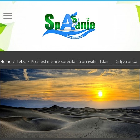
Home
/
Tekst
/
Prošlost me nije sprečila da prihvatim Islam… Dirljiva priča