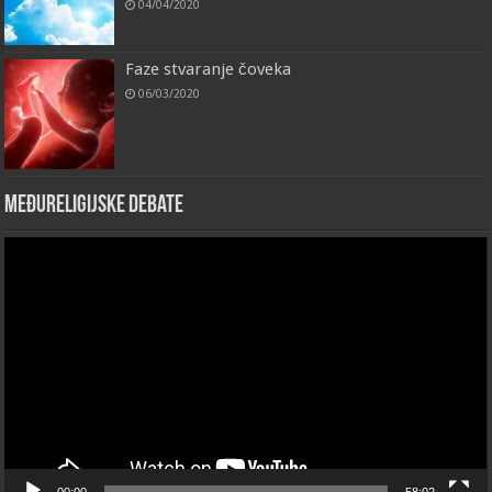
04/04/2020
Faze stvaranje čoveka
06/03/2020
Međureligijske debate
Video
Player
00:00
58:02