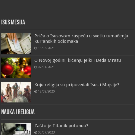
Isus Mesija
Priča o Isusovom raspeću u svetlu tumačenja
Kur’anskih odlomaka
13/03/2021
O Novoj godini, kićenju jelki i Deda Mrazu
02/01/2021
Koju religiju su pripovedali Isus i Mojsije?
18/08/2020
Nauka i religija
Zašto je Titanik potonuo?
03/07/2023