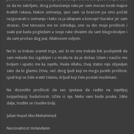
se da ne zabrljam, zbog pokazivanja ruku jer sam morao nositi majice
kratkih rukava. Nakon snimanja, sjeo sam sa braćom pa smo počeli
razgovarati o snimanju i kako se ja uklapam u koncept ‘Guraba’ jer sam
stranac. Ove tetovaże me ne određuju, one su dio moje prošlosti i
svaki put kada pogledam u svoje ruke shvatim da sam blagoslovljen i
da sam prošao dug put, Allahovom voljom.
Ne bi se trebao sramiti toga, već bi mi one trebale biti podsjetnik da
sam nekada bio izgubljen i u mraku te da je došao Islam i naučio me
boljem i uputio me ka svjetlu. Hvala Allahu. Ovaj status nije objavljen
zato da bi glumio žrtvu, već zbog ljudi koji ne mogu pustiti prošlost.
Ljudi koji se žele vratiti Islamu, ili ljudi koji žele postati muslimani.
Ne dozvolite prošlosti da vas sputava da radite na svjetlijoj
(uspješnijoj) budućnosti. Učite iz nje. Neka vam bude pouka. Idite
dalje, trudite se i budite bolji.
Julian Hopel Abu Muhammed
Nacionalnost: Holanđanin