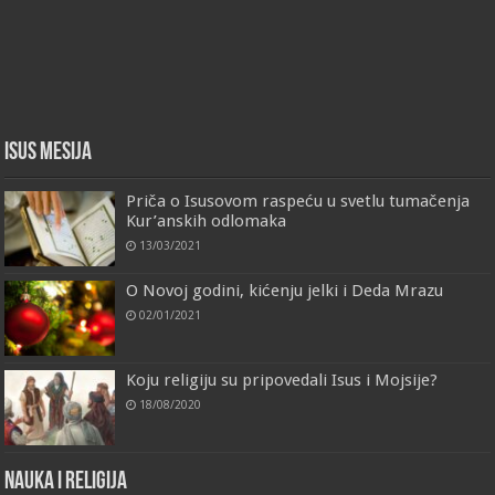
Isus Mesija
Priča o Isusovom raspeću u svetlu tumačenja
Kur’anskih odlomaka
13/03/2021
O Novoj godini, kićenju jelki i Deda Mrazu
02/01/2021
Koju religiju su pripovedali Isus i Mojsije?
18/08/2020
Nauka i religija