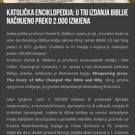
Katolička enciklopedija: U tri izdanja Biblije
načinjeno preko 2.000 izmjena
Jedne prilike profesor Daniel B. Wallace izjavio je da „moramo imati na
umu da današnja Biblija kralja Jakova (King James Bible) [2] nije King
James iz 1611. godine. Urađene se tri revizije u kojima je načinjeno
preko 100.000 izmjena“
Profesor Daniel B. Wallace je profesor novozavjenih studija i član
Dallas Theological Seminary, i ne spada u red ekstremnih kritičara
Biblije, štaviše, kritikovao je Ehrmanonu knjigu
Misquoting Jesus:
The Story of Who Changed the Bible and Why
, zbog, prema
njegovom mišljenju, pogrešne intepretacije tekstualnog kriticizma.
Iako njegove riječi o 100.000 izmjena ili prepravki djeuluju
nevjerovatno, a revnosni kršćanin, vjerovatno će ih odbaciti, ismijati ili
pokušati opovrgnuti, ovakve ili slične tvrdnje su veoma zastupljene
među biblijskim stručnjacima u proteklih nekoliko stoljeća, počevši od
Erazma Roterdamskog, kojega je Crkva doslovno u 16. stoljeću
natjerala da u vlastiti prevod Novog zavjeta ubaci pasuse u 1. Ivanovu