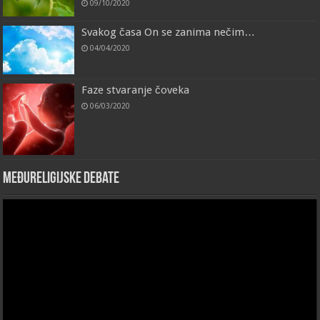
09/10/2020
Svakog časa On se zanima nečim…
04/04/2020
Faze stvaranje čoveka
06/03/2020
Međureligijske debate
Video
Player