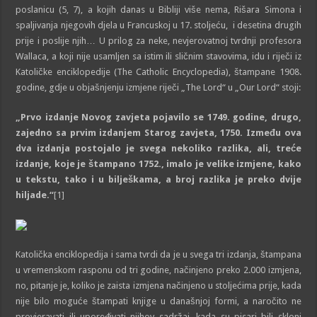
poslanicu (5, 7), a kojih danas u Bibliji više nema, Rišara Simona i
spaljivanja njegovih djela u Francuskoj u 17. stoljeću, i desetina drugih
prije i poslije njih… U prilog za neke, nevjerovatnoj tvrdnji profesora
Wallaca, a koji nije usamljen sa istim ili sličnim stavovima, idu i riječi iz
Katoličke enciklopedije (The Catholic Encyclopedia), štampane 1908.
godine, gdje u objašnjenju izmjene riječi „The Lord“ u „Our Lord“ stoji:
„Prvo izdanje Novog zavjeta pojavilo se 1749. godine, drugo,
zajedno sa prvim izdanjem Starog zavjeta, 1750. Između ova
dva izdanja postojalo je svega nekoliko razlika, ali, treće
izdanje, koje je štampano 1752., imalo je velike izmjene, kako
u tekstu, tako i u bilješkama, a broj razlika je preko dvije
hiljade.“
[1]
Katolička enciklopedija i sama tvrdi da je u svega tri izdanja, štampana
u vremenskom rasponu od tri godine, načinjeno preko 2.000 izmjena,
no, pitanje je, koliko je zaista izmjena načinjeno u stoljećima prije, kada
nije bilo moguće štampati knjige u današnjoj formi, a naročito ne
provjeravati ili upoređivati njihov sadržaj, kada su pisari bili skloni