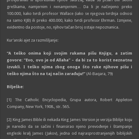
greškama, namjernim i nenamjernim… Da li je načinjeno preko
100.000, kako tvrdi profesor Wallace (iako se njegova tvrdnja odnosi
na samo KJB) ili preko 400.000, kako tvrdi profesor Ehrman. Izmjene,
evidentno da postoje, no, njihov tačan broj ostaje nepoznanica.
Kur’anski ajet za razmišljanje:
“A teško onima koji svojim rukama pišu Knjigu, a zatim
govore: “Evo, ovo je od Allaha” – da bi za to korist neznatnu
izvukli. I teško njima zbog onoga što ruke njihove pišu i
teško njima što na taj način zarađuju!”
(Al-Baqara, 79)
Bilješke:
[1] The Catholic Encyclopedia, Grupa autora, Robert Appleton
Company, New York, 1908., str. 565.
[2]
King James Bible ili nekada King James Version je verzija Biblije koju
je naredio da se sačini i finansirao njeno prevođenje i štampanje
engleski kralj James (Jakov), jedna od najrasprostranjenijih biblijskih