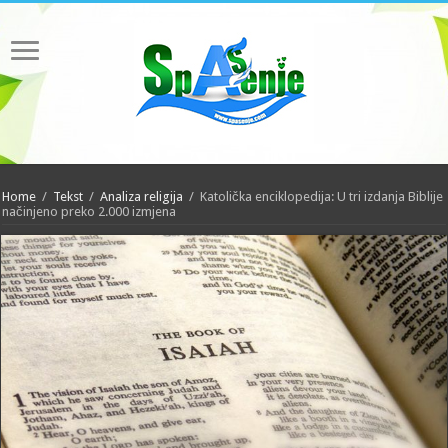
Home
/
Tekst
/
Analiza religija
/
Katolička enciklopedija: U tri izdanja Biblije
načinjeno preko 2.000 izmjena