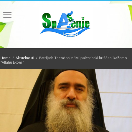
Home
/
Aktuelnosti
/
Patrijarh Theodosis: “Mi palestinski hrišćani kažemo
“Allahu Ekber”