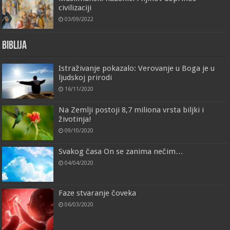
civilizaciji
03/09/2022
Biblija
Istraživanje pokazalo: Verovanje u Boga je u
ljudskoj prirodi
16/11/2020
Na Zemlji postoji 8,7 miliona vrsta biljki i
životinja!
09/10/2020
Svakog časa On se zanima nečim…
04/04/2020
Faze stvaranje čoveka
06/03/2020