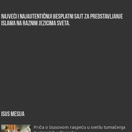
Najveći i najautentičniji besplatni sajt za predstavljanje
islama na raznim jezicima sveta.
Isus Mesija
Priča o Isusovom raspeću u svetlu tumačenja