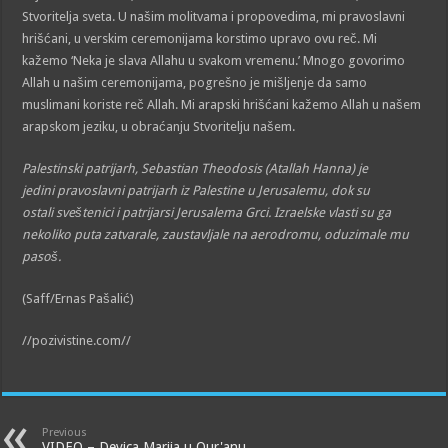
Stvoritelja sveta. U našim molitvama i propovedima, mi pravoslavni
hrišćani, u verskim ceremonijama korstimo upravo ovu reč. Mi
kažemo ‘Neka je slava Allahu u svakom vremenu.’ Mnogo govorimo
Allah u našim ceremonijama, pogrešno je mišljenje da samo
muslimani koriste reč Allah. Mi arapski hrišćani kažemo Allah u našem
arapskom jeziku, u obraćanju Stvoritelju našem.
Palestinski patrijarh, Sebastian Theodosis (Atallah Hanna) je
jedini pravoslavni patrijarh iz Palestine u Jerusalemu, dok su
ostali sveštenici i patrijarsi Jerusalema Grci. Izraelske vlasti su ga
nekoliko puta zatvarale, zaustavljale na aerodromu, oduzimale mu
pasoš.
(Saff/Ernas Pašalić)
//pozivistine.com//
Previous
VIDEO – Devica Marija u Qur'anu