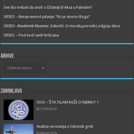
Sve što trebaš da znaš o Džamiji El Aksa u Palestini?
VIDEO – Neispravnost pitanja: “Ko je stvorio Boga”
VIDEO- Akademik Muamer Zukorlić-O moralu,porodici,odgoju dece
VIDEO – Post kod ranih hrišćana
Arhive
Arhive
Zanimljivo
ISUS – ŠTA ISLAM KAŽE O NJEMU? 1
17/04/2019
Analiza verovanja u Iskonski greh
08/04/2019