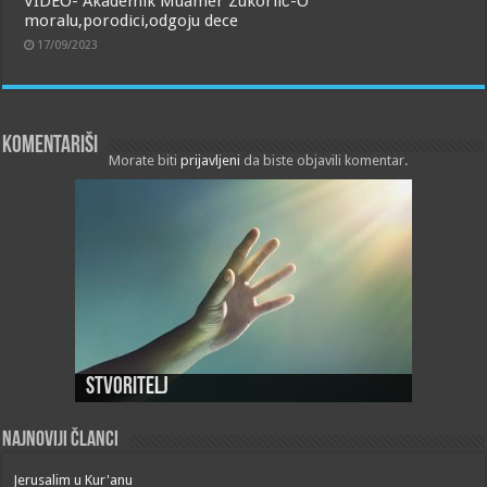
VIDEO- Akademik Muamer Zukorlić-O
moralu,porodici,odgoju dece
17/09/2023
Komentariši
Morate biti
prijavljeni
da biste objavili komentar.
Stvoritelj
Najnoviji članci
Jerusalim u Kur'anu