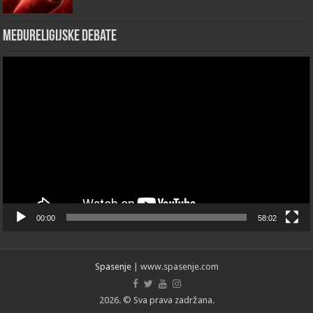
Međureligijske debate
Video
Player
00:00
58:02
Spasenje
| www.spasenje.com
2026. © Sva prava zadržana.