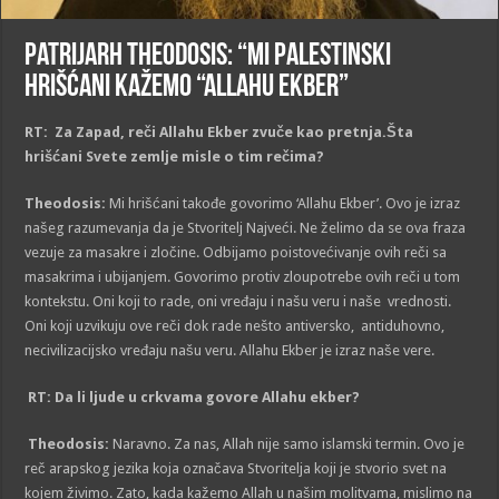
Patrijarh Theodosis: “Mi palestinski
hrišćani kažemo “Allahu Ekber”
RT: Za Zapad, reči Allahu Ekber zvuče kao pretnja.Šta
hrišćani Svete zemlje misle o tim rečima?
Theodosis:
Mi hrišćani takođe govorimo ‘Allahu Ekber’. Ovo je izraz
našeg razumevanja da je Stvoritelj Najveći. Ne želimo da se ova fraza
vezuje za masakre i zločine. Odbijamo poistovećivanje ovih reči sa
masakrima i ubijanjem. Govorimo protiv zloupotrebe ovih reči u tom
kontekstu. Oni koji to rade, oni vređaju i našu veru i naše vrednosti.
Oni koji uzvikuju ove reči dok rade nešto antiversko, antiduhovno,
necivilizacijsko vređaju našu veru. Allahu Ekber je izraz naše vere.
RT: Da li ljude u crkvama govore Allahu ekber?
Theodosis:
Naravno. Za nas, Allah nije samo islamski termin. Ovo je
reč arapskog jezika koja označava Stvoritelja koji je stvorio svet na
kojem živimo. Zato, kada kažemo Allah u našim molitvama, mislimo na