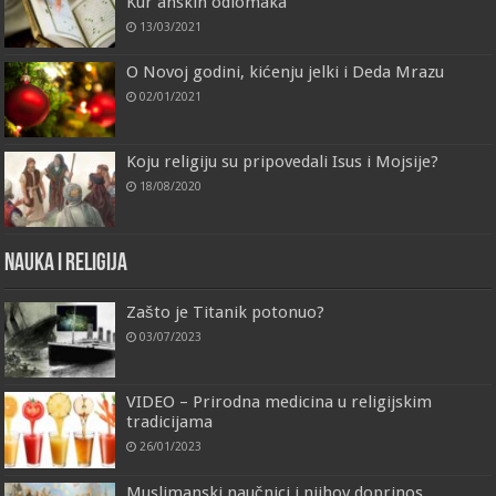
Kur’anskih odlomaka
13/03/2021
O Novoj godini, kićenju jelki i Deda Mrazu
02/01/2021
Koju religiju su pripovedali Isus i Mojsije?
18/08/2020
Nauka i religija
Zašto je Titanik potonuo?
03/07/2023
VIDEO – Prirodna medicina u religijskim
tradicijama
26/01/2023
Muslimanski naučnici i njihov doprinos