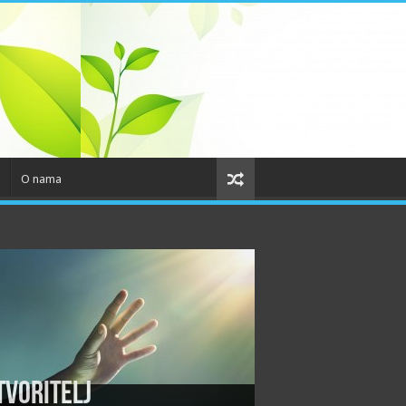
o
O nama
tvoritelj