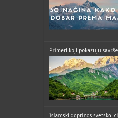
Primeri koji pokazuju savrše
Islamski doprinos svetskoj civ