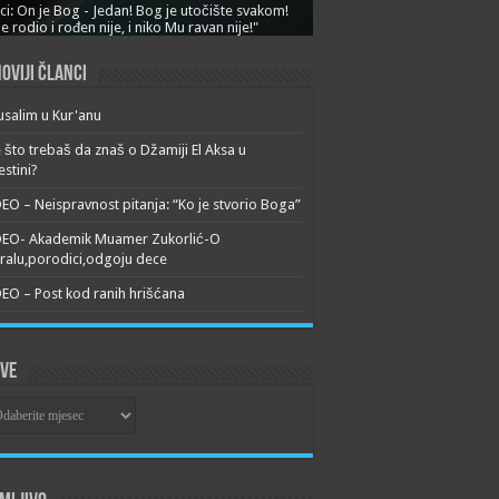
ci: On je Bog - Jedan! Bog je utočište svakom!
je rodio i rođen nije, i niko Mu ravan nije!"
oviji članci
usalim u Kur'anu
 što trebaš da znaš o Džamiji El Aksa u
estini?
EO – Neispravnost pitanja: “Ko je stvorio Boga”
DEO- Akademik Muamer Zukorlić-O
alu,porodici,odgoju dece
EO – Post kod ranih hrišćana
ive
ive