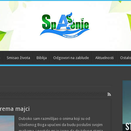
e
Smisao života
Biblija
Odgovori na zablude
Aktuelnosti
Ostal
prema majci
Duboko sam razmišljao o onima koji su od
Uzvišenog Boga upućeni da budu poslušni svojim
S
majkama, i postalo mi je jasno da do takvog stanja,