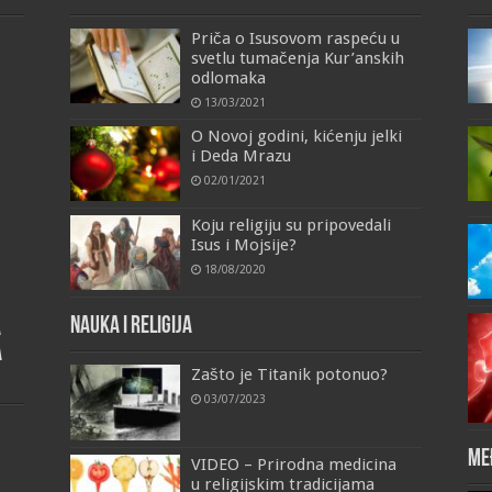
Priča o Isusovom raspeću u
svetlu tumačenja Kur’anskih
odlomaka
13/03/2021
O Novoj godini, kićenju jelki
i Deda Mrazu
02/01/2021
Koju religiju su pripovedali
Isus i Mojsije?
18/08/2020
Nauka i religija
a
a
Zašto je Titanik potonuo?
03/07/2023
Me
VIDEO – Prirodna medicina
u religijskim tradicijama