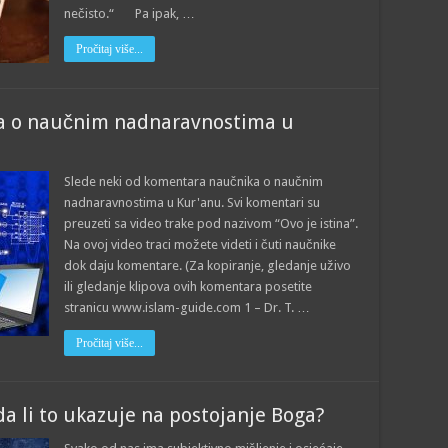
nečisto.“ Pa ipak, …
Pročitaj više...
ka o naučnim nadnaravnostima u
Slede neki od komentara naučnika o naučnim
nadnaravnostima u Kur'anu. Svi komentari su
preuzeti sa video trake pod nazivom “Ovo je istina”.
Na ovoj video traci možete videti i čuti naučnike
dok daju komentare. (Za kopiranje, gledanje uživo
ili gledanje klipova ovih komentara posetite
stranicu www.islam-guide.com 1 – Dr. T. …
Pročitaj više...
a li to ukazuje na postojanje Boga?