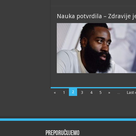
Nauka potvrdila – Zdravije j
2
«
1
3
4
5
»
...
Last 
Preporučujemo