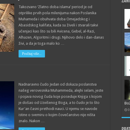
Zani
Takozvano ‘Zlatno doba islama’ period je od
otprilike prvih pola milenijuma nakon Poslanika
Muhameda i obuhvata doba Omejadskog i
Abasidskog kalifata, kada su živeli i stvarali takvi
učenjaci kao što su bili Avicena, Gebel, al-Razi,
Alhazen, Algoritmi i drugi. Njihovo delo i dan-danas
živi, a da je toga malo ko …
Pročitaj više...
Nadnaravno čudo Jedan od dokaza poslanstva
našeg verovesnika Muhammeda, alejhi selam, jeste
i pojava novog čuda koje poseduje Knjiga s kojom
je došao od Uzvišenog Boga, a to čudo je to što
Bož
Kur'an časni prethodi nauci. U njemu se navode
0
istine o svemiru o kojim čovečanstvo nije ništa
znalo. Nakon …
Prat