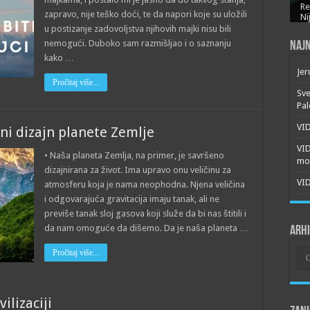
Re
zapravo, nije teško doći, te da napori koje su uložili
Ni
u postizanje zadovoljstva njihovih majki nisu bili
nemogući. Duboko sam razmišljao i o saznanju
Najn
kako …
Jer
Pročitaj više...
Sve
Pal
VID
ni dizajn planete Zemlje
VI
• Naša planeta Zemlja, na primer, je savršeno
mor
dizajnirana za život. Ima upravo onu veličinu za
VID
atmosferu koja je nama neophodna. Njena veličina
i odgovarajuća gravitacija imaju tanak, ali ne
previše tanak sloj gasova koji služe da bi nas štitili i
da nam omoguće da dišemo. Da je naša planeta …
Arh
Arh
Pročitaj više...
ilizaciji