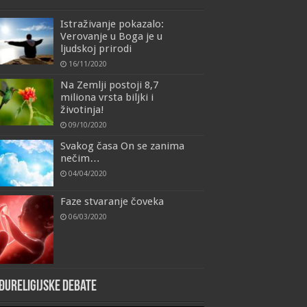
Istraživanje pokazalo:
Verovanje u Boga je u
ljudskoj prirodi
16/11/2020
Na Zemlji postoji 8,7
miliona vrsta biljki i
životinja!
09/10/2020
Svakog časa On se zanima
nečim…
04/04/2020
Faze stvaranje čoveka
06/03/2020
đureligijske debate