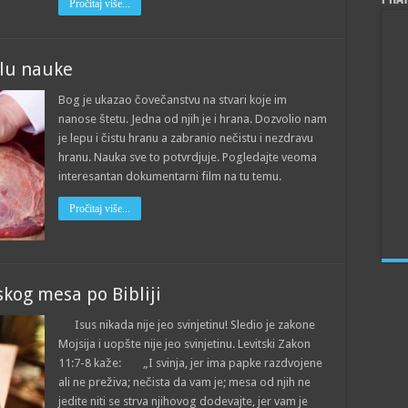
Pročitaj više...
tlu nauke
Bog je ukazao čovečanstvu na stvari koje im
nanose štetu. Jedna od njih je i hrana. Dozvolio nam
je lepu i čistu hranu a zabranio nečistu i nezdravu
hranu. Nauka sve to potvrdjuje. Pogledajte veoma
interesantan dokumentarni film na tu temu.
Pročitaj više...
kog mesa po Bibliji
Isus nikada nije jeo svinjetinu! Sledio je zakone
Mojsija i uopšte nije jeo svinjetinu. Levitski Zakon
11:7-8 kaže: „I svinja, jer ima papke razdvojene
ali ne preživa; nečista da vam je; mesa od njih ne
jedite niti se strva njihovog dodevajte, jer vam je