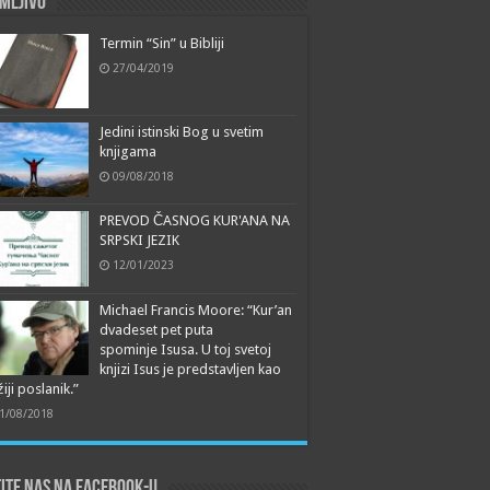
mljivo
Termin “Sin” u Bibliji
27/04/2019
Jedini istinski Bog u svetim
knjigama
09/08/2018
PREVOD ČASNOG KUR'ANA NA
SRPSKI JEZIK
12/01/2023
Michael Francis Moore: “Kur’an
dvadeset pet puta
spominje Isusa. U toj svetoj
knjizi Isus je predstavljen kao
iji poslanik.”
1/08/2018
ite nas na Facebook-u