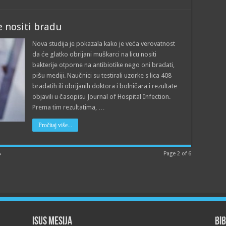
e nositi bradu
Nova studija je pokazala kako je veća verovatnost
da će glatko obrijani muškarci na licu nositi
bakterije otporne na antibiotike nego oni bradati,
pišu mediji. Naučnici su testirali uzorke s lica 408
bradatih ili obrijanih doktora i bolničara i rezultate
objavili u časopisu Journal of Hospital Infection.
Prema tim rezultatima, …
Pročitaj više...
»
Page 2 of 6
Isus Mesija
Bib