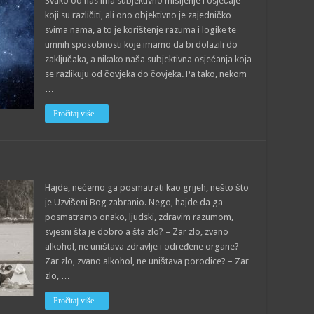
Svako od nas ima subjektivno mišljenje i osjećaje
koji su različiti, ali ono objektivno je zajedničko
svima nama, a to je korištenje razuma i logike te
umnih sposobnosti koje imamo da bi dolazili do
zaključaka, a nikako naša subjektivna osjećanja koja
se razlikuju od čovjeka do čovjeka. Pa tako, nekom
…
Pročitaj više...
Hajde, nećemo ga posmatrati kao grijeh, nešto što
je Uzvišeni Bog zabranio. Nego, hajde da ga
posmatramo onako, ljudski, zdravim razumom,
svjesni šta je dobro a šta zlo? – Zar zlo, zvano
alkohol, ne uništava zdravlje i određene organe? –
Zar zlo, zvano alkohol, ne uništava porodice? – Zar
zlo, …
Pročitaj više...