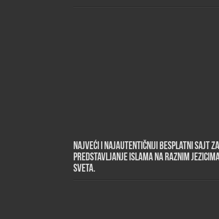
Najveći i najautentičniji besplatni sajt z
predstavljanje islama na raznim jezicim
sveta.