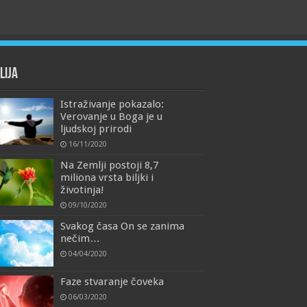
lija
Istraživanje pokazalo:
Verovanje u Boga je u
ljudskoj prirodi
16/11/2020
Na Zemlji postoji 8,7
miliona vrsta biljki i
životinja!
09/10/2020
Svakog časa On se zanima
nečim…
04/04/2020
Faze stvaranje čoveka
06/03/2020