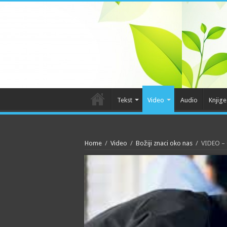
Tekst
Video
Audio
Knjige
Home
/
Video
/
Božiji znaci oko nas
/
VIDEO – 