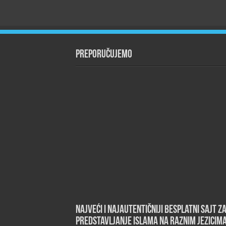
Preporučujemo
Najveći i najautentičniji besplatni sajt z
predstavljanje islama na raznim jezicim