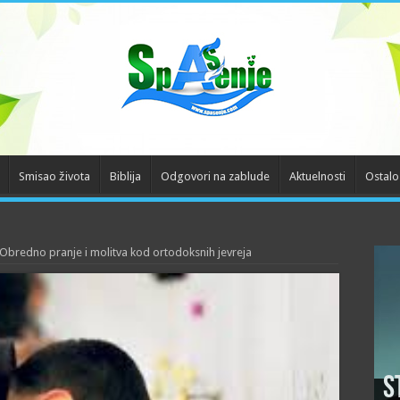
Smisao života
Biblija
Odgovori na zablude
Aktuelnosti
Ostalo
Obredno pranje i molitva kod ortodoksnih jevreja
S