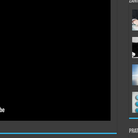
Zani
Prat