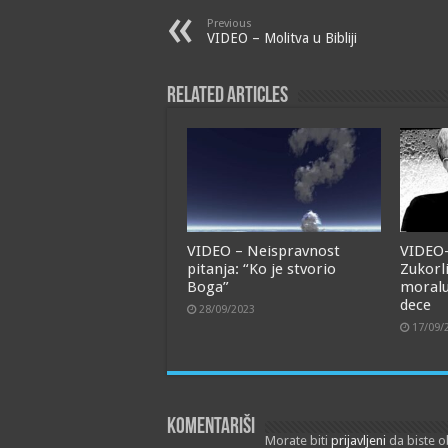
Previous
VIDEO – Molitva u Bibliji
Related Articles
VIDEO – Neispravnost
VIDEO
pitanja: “Ko je stvorio
Zukorl
Boga”
moralu
dece
28/09/2023
17/09/
Komentariši
Morate biti
prijavljeni
da biste o