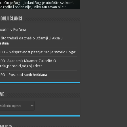
ci: On je Bog - Jedan! Bog je utočište svakom!
je rodio i rođen nije, i niko Mu ravan nije!"
oviji članci
usalim u Kur'anu
 što trebaš da znaš o Džamiji El Aksa u
estini?
EO – Neispravnost pitanja: “Ko je stvorio Boga”
DEO- Akademik Muamer Zukorlić-O
alu,porodici,odgoju dece
EO – Post kod ranih hrišćana
ive
ive