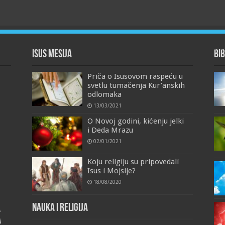
Isus Mesija
Bib
Priča o Isusovom raspeću u
svetlu tumačenja Kur’anskih
odlomaka
13/03/2021
O Novoj godini, kićenju jelki
i Deda Mrazu
02/01/2021
Koju religiju su pripovedali
Isus i Mojsije?
18/08/2020
Nauka i religija
a
a