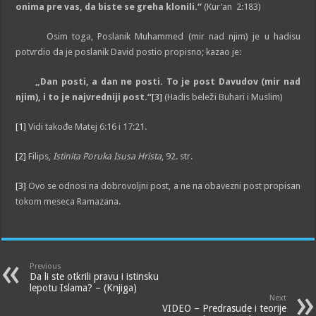
onima pre vas, da biste se greha klonili.“
(Kur’an 2:183)
Osim toga, Poslanik Muhammed (mir nad njim) je u hadisu
potvrdio da je poslanik David postio propisno; kazao je:
„Dan posti, a dan ne posti. To je post Davudov (mir nad
njim), i to je najvredniji post.“
[3]
(Hadis beleži Buhari i Muslim)
[1]
Vidi takođe Matej 6:16 i 17:21.
[2]
Filips,
Istinita Poruka Isusa Hrista
, 92. str.
[3]
Ovo se odnosi na dobrovoljni post, a ne na obavezni post propisan
tokom meseca Ramazana.
Previous
Da li ste otkrili pravu i istinsku
lepotu Islama? – (Knjiga)
Next
VIDEO – Predrasude i teorije