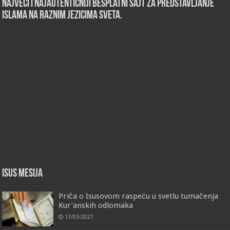
Najveći i najautentičniji besplatni sajt za predstavljanje
islama na raznim jezicima sveta.
Isus Mesija
Priča o Isusovom raspeću u svetlu tumačenja
Kur’anskih odlomaka
13/03/2021