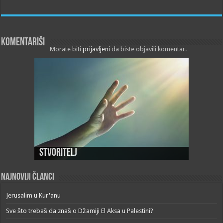
Komentariši
Morate biti
prijavljeni
da biste objavili komentar.
Stvoritelj
Najnoviji članci
Jerusalim u Kur'anu
Sve što trebaš da znaš o Džamiji El Aksa u Palestini?