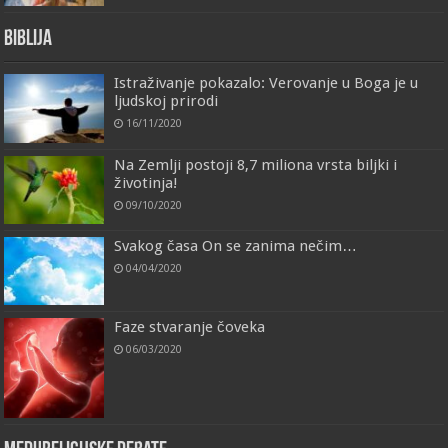
Biblija
Istraživanje pokazalo: Verovanje u Boga je u
ljudskoj prirodi
16/11/2020
Na Zemlji postoji 8,7 miliona vrsta biljki i
životinja!
09/10/2020
Svakog časa On se zanima nečim…
04/04/2020
Faze stvaranje čoveka
06/03/2020