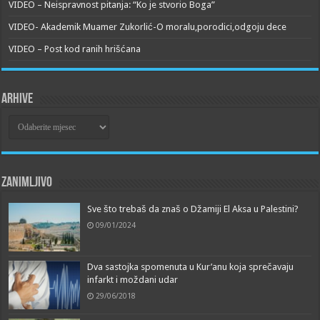
VIDEO – Neispravnost pitanja: “Ko je stvorio Boga”
VIDEO- Akademik Muamer Zukorlić-O moralu,porodici,odgoju dece
VIDEO – Post kod ranih hrišćana
Arhive
Arhive
Zanimljivo
Sve što trebaš da znaš o Džamiji El Aksa u Palestini?
09/01/2024
Dva sastojka spomenuta u Kur’anu koja sprečavaju
infarkt i moždani udar
29/06/2018