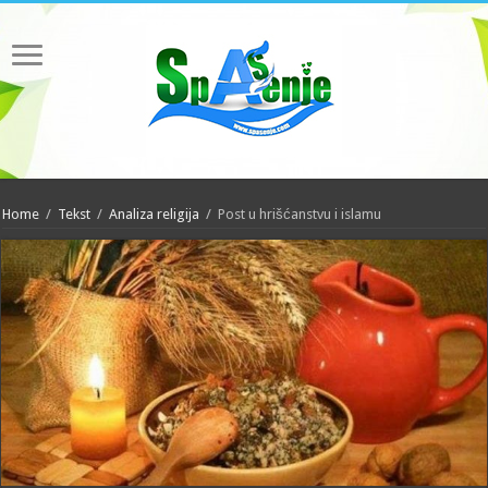
Home
/
Tekst
/
Analiza religija
/
Post u hrišćanstvu i islamu