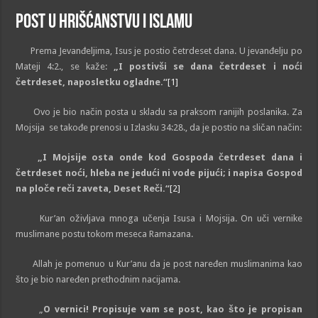
Post u hrišćanstvu i islamu
Prema Jevanđeljima, Isus je postio četrdeset dana. U jevanđelju po
Mateji 4:2., se kaže:
„I postivši se dana četrdeset i noći
četrdeset, naposletku ogladne.“
[1]
Ovo je bio način posta u skladu sa praksom ranijih poslanika. Za
Mojsija se takođe prenosi u Izlasku 34:28., da je postio na sličan način:
„I Mojsije osta onde kod Gospoda četrdeset dana i
četrdeset noći, hleba ne jedući ni vode pijući; i napisa Gospod
na ploče reči zaveta, Deset Reči.“
[2]
Kur’an oživljava mnoga učenja Isusa i Mojsija. On uči vernike
muslimane postu tokom meseca Ramazana.
Allah je pomenuo u Kur’anu da je post naređen muslimanima kao
što je bio naređen prethodnim nacijama.
„
O vernici! Propisuje vam se post, kao što je propisan