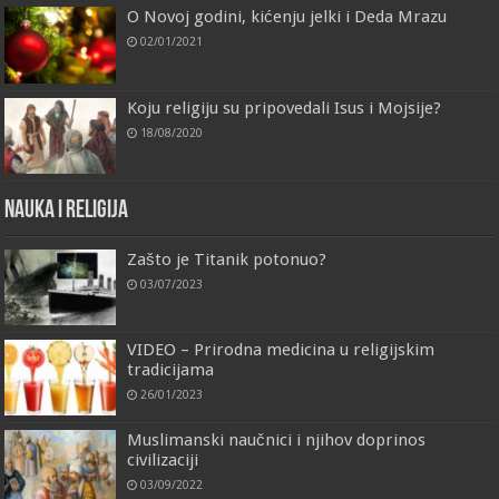
O Novoj godini, kićenju jelki i Deda Mrazu
02/01/2021
Koju religiju su pripovedali Isus i Mojsije?
18/08/2020
Nauka i religija
Zašto je Titanik potonuo?
03/07/2023
VIDEO – Prirodna medicina u religijskim
tradicijama
26/01/2023
Muslimanski naučnici i njihov doprinos
civilizaciji
03/09/2022