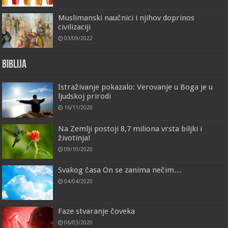
Muslimanski naučnici i njihov doprinos
civilizaciji
03/09/2022
Biblija
Istraživanje pokazalo: Verovanje u Boga je u
ljudskoj prirodi
16/11/2020
Na Zemlji postoji 8,7 miliona vrsta biljki i
životinja!
09/10/2020
Svakog časa On se zanima nečim…
04/04/2020
Faze stvaranje čoveka
06/03/2020