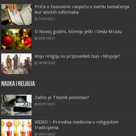
Priča o Isusovom raspeću u svetlu tumačenja
Kur’anskih odlomaka
13/03/2021
O Novoj godini, kićenju jelki i Deda Mrazu
02/01/2021
Koju religiju su pripovedali Isus i Mojsije?
18/08/2020
Nauka i religija
Zašto je Titanik potonuo?
03/07/2023
VIDEO – Prirodna medicina u religijskim
tradicijama
26/01/2023