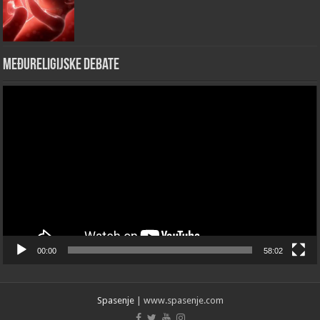
Međureligijske debate
Video
Player
00:00
58:02
Spasenje
| www.spasenje.com