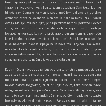
tako napravio put kojim je prošao on i njegov narod bežeći od
faraona i njegove vojske, a koji su zatim potopljeni. Sem toga, Mojsije
bi udarcem štapa o ka-men izazvao (Božijom voljom) da potekne
dvanaest izvora za dvanaest plemena iz naroda Benu Israil. Pored
ovoga Mojsije, mir nad njim, je egipatskom narodu pokazao i deset
čuda, kao što su: pojava nečiste vode u kojoj izumiru životinje
boraveći u njoj, štap koji bi se pretvarao u ogromnu zmiju, a pomoću
koje je pobedio faraonove čarobnjake, slanje žaba koje su okupirale
kuće nevernika, napast krpelja na njihova tela, najezda skakavaca,
najezda drugih raznih insekata, uništenje stočnog fonda, pojava
čireva na telima nevernika, pojava hladnoće koja bi uništavala drveće i
spajanje tri dana sa noćima tako da je sve bilo u tami.
Kada hrišćani navode da je Isus bog oni to smatraju između ostalog i
zbog toga „što se uzdigao na nebesa i učinili ste ga bogom”, pa
morali bi onda i poslanika Iliju, mir nad njim, i Henoka, mir nad njim,
takođe nazvati bogovima, jer su se i njih dvojica, kako hrišćani tvrde
uzdigli na nebesa. Ovo potvrđuje i Jevanđelje i tekst Starog zaveta, kao
što je to stav i svih hrišćanskih učenjaka, pa što ih onda ne nazvaste
bogovima!? Ako tvrdite da je Isus božanstvo samo po sebi, onda ste
ga vi učinili bogom, a što je jedna velika laž. U vašem Jevanđelju stoji