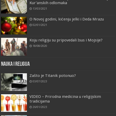
Kur’anskih odlomaka
13/03/2021
O Novoj godini, kićenju jelki i Deda Mrazu
02/01/2021
Koju religiju su pripovedali Isus i Mojsije?
18/08/2020
Nauka i religija
Zašto je Titanik potonuo?
03/07/2023
VIDEO – Prirodna medicina u religijskim
tradicijama
26/01/2023