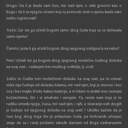
Drugo: Da li je ikada sam Isus, mir nad njim, o sebi govorio kao o
Bogu i da li su njegovi učenici koji su prenosili vesti o njemu ikada tako
nešto registrovali?
Treće: Zar ste ga učinili bogom samo zbog čuda koja su se dešavala
samo njemu?
Četvrto: Jeste li ga učinili bogom zbog njegovog uzdignuća na nebo?
Peto: Učinili ste ga bogom zbog njegovog neobično čudnog dolaska
na ovaj svet – rađanjem bez muškog roditelja, tj. oca!!
Zašto se čudite tom neobičnom dolasku na ovaj svet, pa to ustvari
ništa nije čudnije od dolaska Adama, mir nad njim, koji je stvoren i bez
oca i bez majke ili bilo kakve materije, a ni Adam ni anđeli nisu nazivani
božanstvima, što i vi smatrate i verujete. Pa, recite nam koja je to
razlika između njega, Isusa, mir nad njim, i njih, a stvaranje ovih drugih
je čudnije od njegovog dolaska na ovaj svet! ? Ukoliko kažete da je
Isus bog zbog toga što je prikazivao čuda, pa hrišćanski učenjaci
znaju da su i raniji poslanici takođe darivani od Boga nadnaravnim