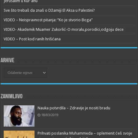
Jerusalim u Kur'anu
Sve što trebaš da znaš o Džamiji El Aksa u Palestini?
VIDEO – Neispravnost pitanja: “Ko je stvorio Boga”
VIDEO- Akademik Muamer Zukorlić-O moralu,porodici,odgoju dece
VIDEO – Post kod ranih hrišćana
Arhive
Arhive
Zanimljivo
Nauka potvrdila – Zdravije je nositi bradu
18/03/2019
Prihvati poslanika Muhammeda – oplemenit ćeš svoje