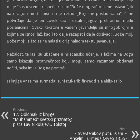
da je Isus u vreme raspeća rekao: “Bože moj, zašto si me ostavio”, ili
na dragom mestu piše da je rekao: „Bog me poslao vama”, čime
potvrđuje da je on čovek kao i ostali njegovi prethodnici među
poslanicima. Ovakvi tekstovi u vašem Jevanđelju su mnogobrojni u
kojima se iznosi laž, kao i to da je razapet i da je dozivao: „Bože moj,
Bože moj”, a što se ne nalazi u originalnom tekstu Jevanđelja.
Nažalost, te laži su ubačene u hrišćansko učenje, a lažima na Boga
samo iskazuju protivrečnost koju mogu samo razumom obdareni
uočiti, neka im je Bog na pomoći.
Iz knjige Anselma Turmeda: Tuhfetul-erib fir-redd ‘ala ehlis-salib
Previous
17. Odlomak iz knjige
“Muhammed” svetski priznatog
pisca Lav Nikolajevič Tolstoj
Next
7 Sveštenikov put u islam –
Anselm Turmeda (živeo 1355-