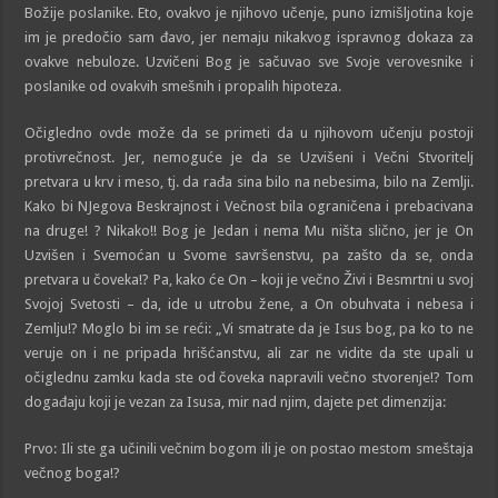
Božije poslanike. Eto, ovakvo je njihovo učenje, puno izmišljotina koje
im je predočio sam đavo, jer nemaju nikakvog ispravnog dokaza za
ovakve nebuloze. Uzvičeni Bog je sačuvao sve Svoje verovesnike i
poslanike od ovakvih smešnih i propalih hipoteza.
Očigledno ovde može da se primeti da u njihovom učenju postoji
protivrečnost. Jer, nemoguće je da se Uzvišeni i Večni Stvoritelj
pretvara u krv i meso, tj. da rađa sina bilo na nebesima, bilo na Zemlji.
Kako bi NJegova Beskrajnost i Večnost bila ograničena i prebacivana
na druge! ? Nikako!! Bog je Jedan i nema Mu ništa slično, jer je On
Uzvišen i Svemoćan u Svome savršenstvu, pa zašto da se, onda
pretvara u čoveka!? Pa, kako će On – koji je večno Živi i Besmrtni u svoj
Svojoj Svetosti – da, ide u utrobu žene, a On obuhvata i nebesa i
Zemlju!? Moglo bi im se reći: „Vi smatrate da je Isus bog, pa ko to ne
veruje on i ne pripada hrišćanstvu, ali zar ne vidite da ste upali u
očiglednu zamku kada ste od čoveka napravili večno stvorenje!? Tom
događaju koji je vezan za Isusa, mir nad njim, dajete pet dimenzija:
Prvo: Ili ste ga učinili večnim bogom ili je on postao mestom smeštaja
večnog boga!?