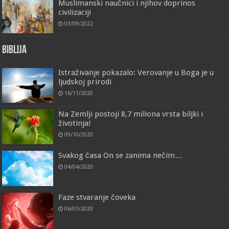
Muslimanski naučnici i njihov doprinos
civilizaciji
03/09/2022
Biblija
Istraživanje pokazalo: Verovanje u Boga je u
ljudskoj prirodi
16/11/2020
Na Zemlji postoji 8,7 miliona vrsta biljki i
životinja!
09/10/2020
Svakog časa On se zanima nečim…
04/04/2020
Faze stvaranje čoveka
06/03/2020