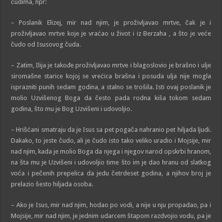
čudima, npr:
– Poslanik Elizej, mir nad njim, je proživljavao mrtve, čak je i
proživljavao mrtve koje je vraćao u život i iz Berzaha , a što je veće
čudo od Isusovog čuda.
– Zatim, Ilija je takođe proživljavao mrtve i blagoslovio je brašno i ulje
siromašne starice kojoj se vrećica brašna i posuda ulja nije mogla
isprazniti punih sedam godina, a stalno se trošila. Isti ovaj poslanik je
molio Uzvišenog Boga da često pada rodna kiša tokom sedam
godina, što mu je Bog Uzvišeni i udovoljio.
– Hrišćani smatraju da je Isus sa pet pogača nahranio pet hiljada ljudi.
Dakako, to jeste čudo, ali je čudo isto tako veliko uradio i Mojsije, mir
nad njim, kada je molio Boga da njega i njegov narod opskrbi hranom,
na šta mu je Uzvišeni i udovoljio time što im je dao hranu od slatkog
voća i pečenih prepelica da jedu četrdeset godina, a njihov broj je
prelazio šesto hiljada osoba.
– Ako je Isus, mir nad njim, hodao po vodi, a nije u nju propadao, pa i
Mojsije, mir nad njim, je jednim udarcem štapom razdvojio vodu, pa je