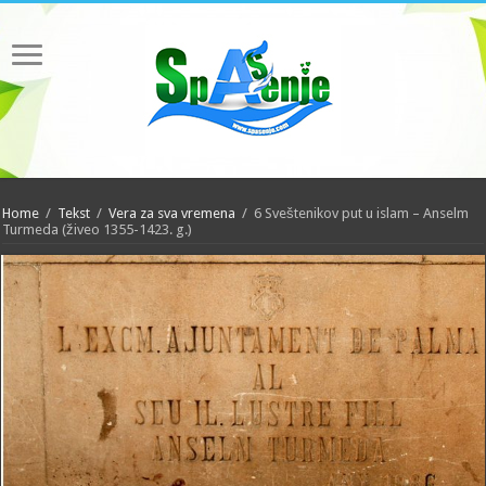
Home
/
Tekst
/
Vera za sva vremena
/
6 Sveštenikov put u islam – Anselm
Turmeda (živeo 1355-1423. g.)