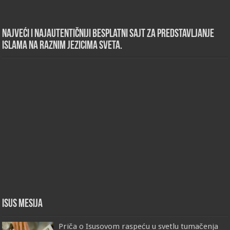
Najveći i najautentičniji besplatni sajt za predstavljanje
islama na raznim jezicima sveta.
Isus Mesija
Priča o Isusovom raspeću u svetlu tumačenja