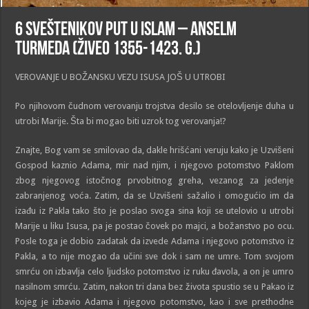
6 Sveštenikov put u islam – Anselm
Turmeda (živeo 1355-1423. g.)
VEROVANJE U BOŽANSKU VEZU ISUSA JOŠ U UTROBI
Po njihovom čudnom verovanju trojstva desilo se otelovljenje duha u
utrobi Marije. Šta bi mogao biti uzrok tog verovanja!?
Znajte, Bog vam se smilovao da, dakle hrišćani veruju kako je Uzvišeni
Gospod kaznio Adama, mir nad njim, i njegovo potomstvo Paklom
zbog njegovog istočnog prvobitnog greha, vezanog za jedenje
zabranjenog voća. Zatim, da se Uzvišeni sažalio i omogućio im da
izađu iz Pakla tako što je poslao svoga sina koji se utelovio u utrobi
Marije u liku Isusa, pa je postao čovek po majci, a božanstvo po ocu.
Posle toga je dobio zadatak da izvede Adama i njegovo potomstvo iz
Pakla, a to nije mogao da učini sve dok i sam ne umre. Tom svojom
smrću on izbavlja celo ljudsko potomstvo iz ruku đavola, a on je umro
nasilnom smrću. Zatim, nakon tri dana bez života spustio se u Pakao iz
kojeg je izbavio Adama i njegovo potomstvo, kao i sve prethodne