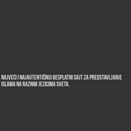
Najveći i najautentičniji besplatni sajt za predstavljanje
islama na raznim jezicima sveta.