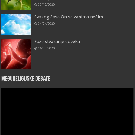
09/10/2020
Svakog časa On se zanima nečim…
04/04/2020
Faze stvaranje čoveka
06/03/2020
Međureligijske debate
Video
Player