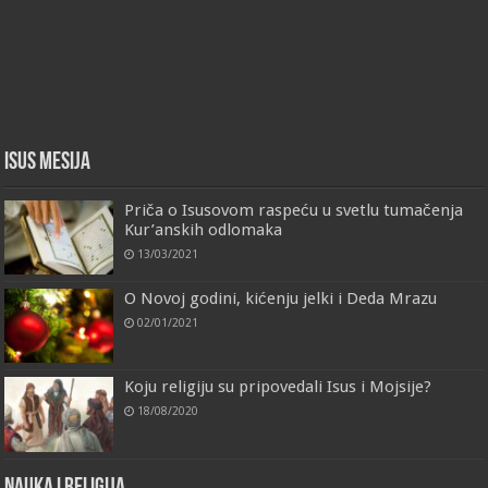
Isus Mesija
Priča o Isusovom raspeću u svetlu tumačenja
Kur’anskih odlomaka
13/03/2021
O Novoj godini, kićenju jelki i Deda Mrazu
02/01/2021
Koju religiju su pripovedali Isus i Mojsije?
18/08/2020