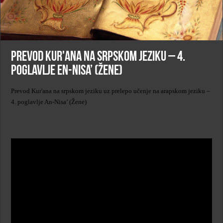
Prevod Kur'ana na srpskom jeziku – 4.
poglavlje Еn-Nisa’ (Žene)
Prevod Kur'ana na srpskom jeziku uz prelepo učenje na arapskom jeziku –
4. poglavlje An-Nisa’ (Žene)