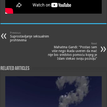
Previous
Suprostavljanje seksualnim
prohtevima
Next
Mahatma Gandi: “Postao sam
više nego ikada uveren da mač
nije bio sredstvo pomoću kojeg je
Islam stekao svoju poziciju”
Related Articles