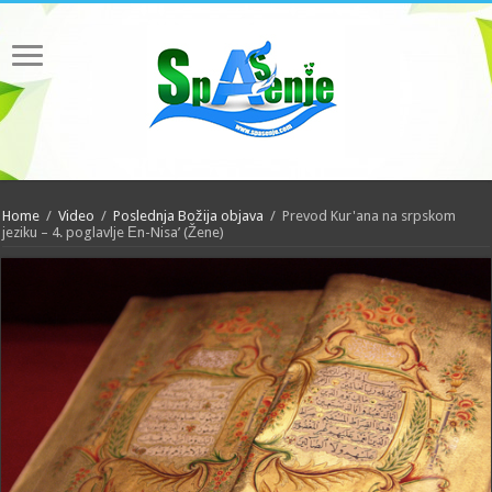
Home
/
Video
/
Poslednja Božija objava
/
Prevod Kur'ana na srpskom
jeziku – 4. poglavlje Еn-Nisa’ (Žene)