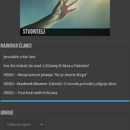
Stvoritelj
Najnoviji članci
Jerusalim u Kur'anu
Sve što trebaš da znaš o Džamiji El Aksa u Palestini?
VIDEO – Neispravnost pitanja: “Ko je stvorio Boga”
VIDEO- Akademik Muamer Zukorlić-O moralu,porodici,odgoju dece
VIDEO – Post kod ranih hrišćana
Arhive
Arhive