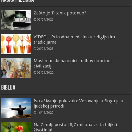
Nauka i religija
Zašto je Titanik potonuo?
03/07/2023
VIDEO – Prirodna medicina u religijskim
tradicijama
26/01/2023
Muslimanski naučnici i njihov doprinos
civilizaciji
03/09/2022
Biblija
Istraživanje pokazalo: Verovanje u Boga je u
ljudskoj prirodi
16/11/2020
Na Zemlji postoji 8,7 miliona vrsta biljki i
životinja!