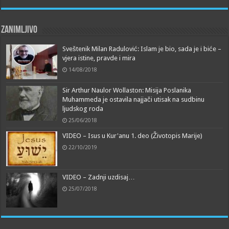
Zanimljivo
Sveštenik Milan Radulović: Islam je bio, sada je i biće –
vjera istine, pravde i mira
14/08/2018
Sir Arthur Naulor Wollaston: Misija Poslanika
Muhammeda je ostavila najjači utisak na sudbinu
ljudskog roda
25/06/2018
VIDEO – Isus u Kur'anu 1. deo (Životopis Marije)
22/10/2019
VIDEO – Zadnji uzdisaj…
25/07/2018