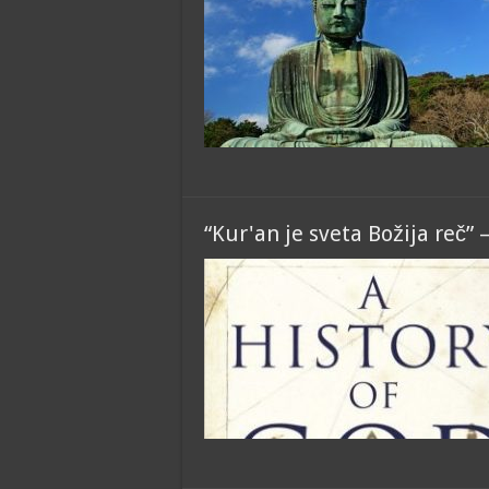
“Kur'an je sveta Božija reč”