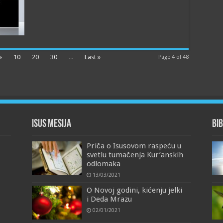
»
10
20
30
...
Last »
Page 4 of 48
Isus Mesija
Bib
Priča o Isusovom raspeću u
svetlu tumačenja Kur’anskih
odlomaka
13/03/2021
O Novoj godini, kićenju jelki
i Deda Mrazu
02/01/2021