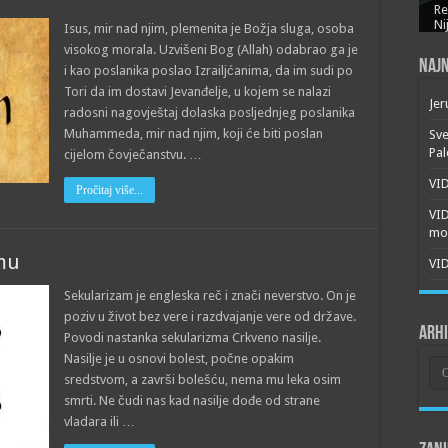
Re
Ni
Isus, mir nad njim, plemenita je Božja sluga, osoba
visokog morala. Uzvišeni Bog (Allah) odabrao ga je
Najn
i kao poslanika poslao Izrailjćanima, da im sudi po
Tori da im dostavi Jevanđelje, u kojem se nalazi
Jer
radosni nagovještaj dolaska posljednjeg poslanika
Muhammeda, mir nad njim, koji će biti poslan
Sve
Pal
cijelom čovječanstvu. …
VID
Pročitaj više...
VI
mor
zmu
VID
Sekularizam je engleska reč i znači neverstvo. On je
poziv u život bez vere i razdvajanje vere od države.
Arh
Povodi nastanka sekularizma Crkveno nasilje.
Nasilje je u osnovi bolest, počne opakim
Arh
sredstvom, a završi bolešću, nema mu leka osim
smrti. Ne čudi nas kad nasilje dođe od strane
vladara ili …