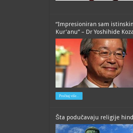
“Impresioniran sam istinsk
Kur'anu” – Dr Yoshihide Koza
Pročitaj više...
Šta podučavaju religije hi