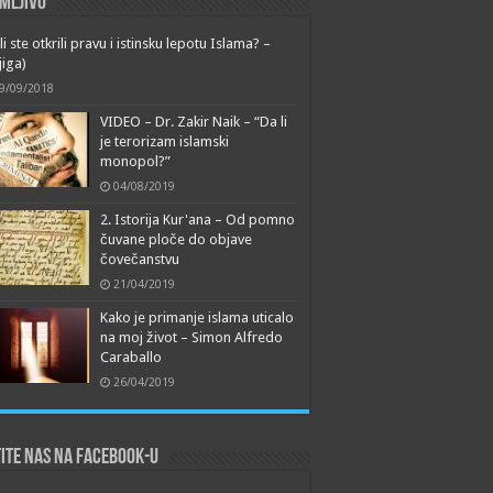
mljivo
li ste otkrili pravu i istinsku lepotu Islama? –
jiga)
9/09/2018
VIDEO – Dr. Zakir Naik – “Da li
je terorizam islamski
monopol?”
04/08/2019
2. Istorija Kur'ana – Od pomno
čuvane ploče do objave
čovečanstvu
21/04/2019
Kako je primanje islama uticalo
na moj život – Simon Alfredo
Caraballo
26/04/2019
ite nas na Facebook-u