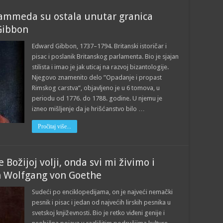
hammeda su ostala unutar granica
 Gibbon
Edward Gibbon, 1737–1794. Britanski istoričar i
pisac i poslanik Britanskog parlamenta. Bio je sjajan
stilista i imao je jak uticaj na razvoj bizantologije.
Njegovo znamenito delo ”Opadanje i propast
Rimskog carstva“, objavljeno je u 6 tomova, u
periodu od 1776. do 1788. godine. U njemu je
izneo mišljenje da je hrišćanstvo bilo …
Pročitaj više...
Božijoj volji, onda svi mi živimo i
n Wolfgang von Goethe
Sudeći po enciklopedijama, on je najveći nemački
pesnik i pisac i jedan od najvećih lirskih pesnika u
svetskoj književnosti. Bio je retko viđeni genije i