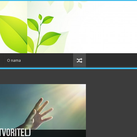
o
O nama
tvoritelj