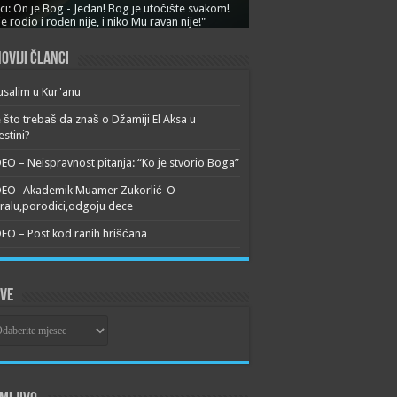
ci: On je Bog - Jedan! Bog je utočište svakom!
je rodio i rođen nije, i niko Mu ravan nije!"
oviji članci
usalim u Kur'anu
 što trebaš da znaš o Džamiji El Aksa u
estini?
EO – Neispravnost pitanja: “Ko je stvorio Boga”
DEO- Akademik Muamer Zukorlić-O
alu,porodici,odgoju dece
EO – Post kod ranih hrišćana
ive
ive