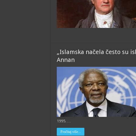
„Islamska načela često su isk
Annan
1995. …
Pročitaj više...