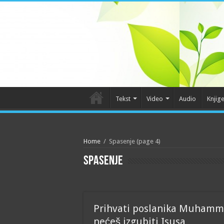
Tekst
Video
Audio
Knjig
Home
/
Spasenje
(page 4)
Spasenje
Prihvati poslanika Muhamme
nećeš izgubiti Isusa