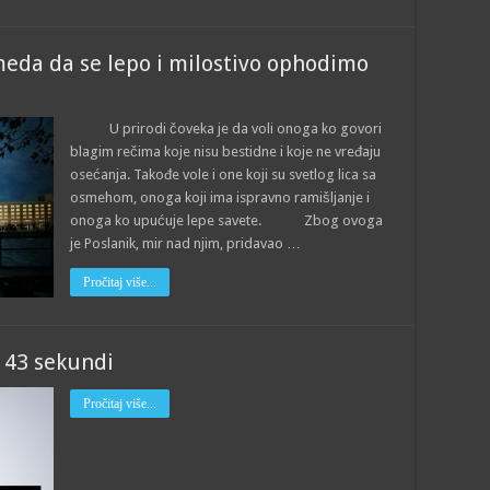
da da se lepo i milostivo ophodimo
U prirodi čoveka je da voli onoga ko govori
blagim rečima koje nisu bestidne i koje ne vređaju
osećanja. Takođe vole i one koji su svetlog lica sa
osmehom, onoga koji ima ispravno ramišljanje i
onoga ko upućuje lepe savete. Zbog ovoga
je Poslanik, mir nad njim, pridavao …
Pročitaj više...
 43 sekundi
Pročitaj više...