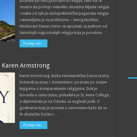
poznate po mnogobrojnosti religija, tako da se
smatra da postoji i nekoliko desetina hiljada religija
i svaka od njih je idolopoklonička/paganska religija
i utemeljena je na politeizmu – mnogoboštvu.
Hinduizam Danas ćemo se upoznati sa jednom od
tamošnjih najpoznatijih religija koja je posebno …
Pročitaj više...
 – Karen Armstrong
Karen Armstrong, bivša rimokatolička časna sestra,
britanski je pisac i komentator, poznata po svojim
knjigama o komparativnim religijama. Dok je
boravila u samostanu, pohađala je St. Anne College,
a diplomirala je na Odseku za engleski jezik. O
godinama koje je provela u samostanu kaže da su
ih obeležile fizičko i …
Pročitaj više...