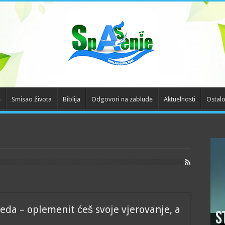
e
Smisao života
Biblija
Odgovori na zablude
Aktuelnosti
Ostal
da – oplemenit ćeš svoje vjerovanje, a
S