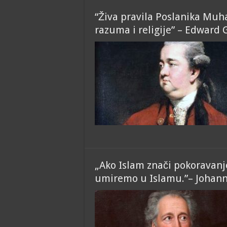
“Živa pravila Poslanika Mu
razuma i religije” – Edward
„Ako Islam znači pokoravanje 
umiremo u Islamu.”– Johan