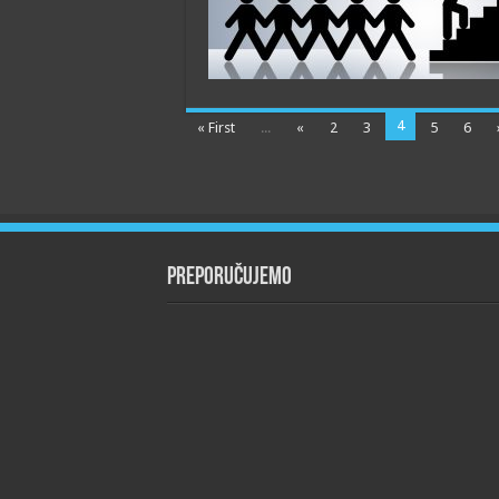
4
« First
...
«
2
3
5
6
Preporučujemo