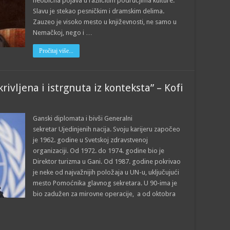
neobična pojava u različitim područjima kulture.
Slavu je stekao pesničkim i dramskim delima.
Zauzeo je visoko mesto u književnosti, ne samo u
Nemačkoj, nego i …
Pročitaj više...
rivljena i istrgnuta iz konteksta” – Kofi
Ganski diplomata i bivši Generalni
sekretar Ujedinjenih nacija. Svoju karijeru započeo
je 1962. godine u Svetskoj zdravstvenoj
organizaciji. Od 1972. do 1974. godine bio je
Direktor turizma u Gani. Od 1987. godine pokrivao
je neke od najvažnijih položaja u UN-u, uključujući
mesto Pomoćnika glavnog sekretara. U 90-ima je
bio zadužen za mirovne operacije, a od oktobra