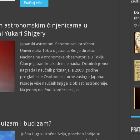
Zani
Pročitaj više...
Da 
(Kn
im astronomskim činjenicama u
2
i Yukari Shigery
Japanski astronom. Penzionisani profesor
Univerziteta Tokio u Japanu. Bio je direktor
Nacionalne Astronomske observatorije u Tokiju.
Član je Japanske akademije nauka. Dobitnik je više
nagrada i naučnih priznanja, a 2009. godine
proglašen je Osobom kulturne zasluge Japana.
Pisac je više naučnih knjiga iz oblasti astronomije.
Na jednoj naučnoj konferenciji, o …
nduizam i budizam?
Prat
Južna i jugo-istočna Azija, posebno Indija su