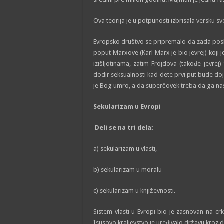
Ova teorija je u potpunosti izbrisala versku sv
Evropsko društvo se pripremalo da zada posle
poput Marxove (Karl Marx je bio jevrej) koji j
izišljotinama, zatim Frojdova (takođe jevrej) 
dodir seksualnosti kad dete prvi put bude doj
je Bog umro, a da superčovek treba da ga nas
Sekularizam u Evropi
Deli se na tri dela:
a) sekularizam u vlasti,
b) sekularizam u moralu
c) sekularizam u književnosti.
Sistem vlasti u Evropi bio je zasnovan na crk
Isusovo kraljevstvo je uređivalo državu kroz d