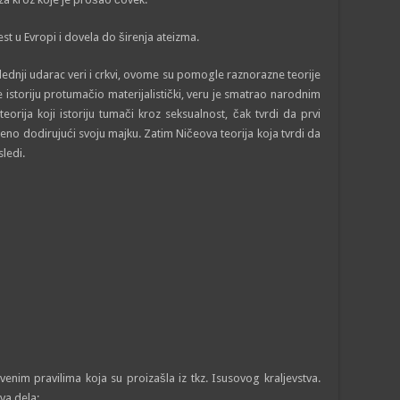
est u Evropi i dovela do širenja ateizma.
dnji udarac veri i crkvi, ovome su pomogle raznorazne teorije
e istoriju protumačio materijalistički, veru je smatrao narodnim
teorija koji istoriju tumači kroz seksualnost, čak tvrdi da prvi
eno dodirujući svoju majku. Zatim Ničeova teorija koja tvrdi da
ledi.
venim pravilima koja su proizašla iz tkz. Isusovog kraljevstva.
va dela: