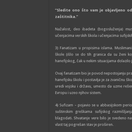
”Sledite ono što vam je objavljeno o
zaštitnika.”
Nažalost, deo ibadeta (bogosluženja) mus
učenjacima verskih škola i učenjacima sufijskih
3) Fanatizam u propisima islama. Muslimani
škole (išlo se do tih granica da su ženi ko
hanefijskog, čak u nekim situacijama dolazilo
Ovaj fanatizam bio je povod nepostojanju pra
hanefijsku školu i postavlja je za zvaničnu š
uredi vojsku i državu, umesto da uzme rešen
Evropu i uzeo njihov sistem.
4) Sufizam – pojavio se u abbasijskom perio
suštinskim greškama sufijskog razmišljanja
blagodati. Shvatanje vere bilo je svedeno n
vlast taj pogrešan stav je proširen.