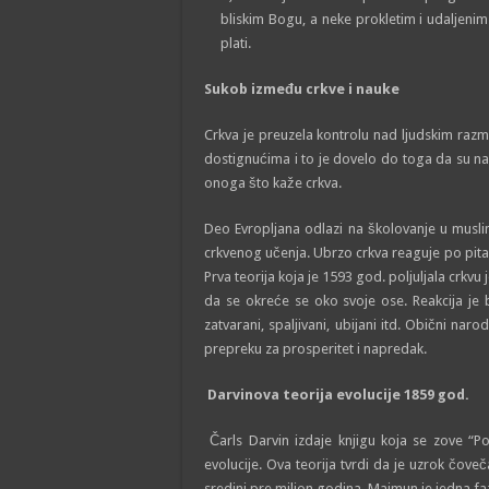
bliskim Bogu, a neke prokletim i udaljenim 
plati.
Sukob između crkve i nauke
Crkva je preuzela kontrolu nad ljudskim razm
dostignućima i to je dovelo do toga da su na
onoga što kaže crkva.
Deo Evropljana odlazi na školovanje u muslim
crkvenog učenja. Ubrzo crkva reaguje po pitanju
Prva teorija koja je 1593 god. poljuljala crkvu
da se okreće se oko svoje ose. Reakcija je bi
zatvarani, spaljivani, ubijani itd. Obični nar
prepreku za prosperitet i napredak.
Darvinova teorija evolucije 1859 god.
Čarls Darvin izdaje knjigu koja se zove “P
evolucije. Ova teorija tvrdi da je uzrok čove
sredini pre milion godina. Majmun je jedna fa