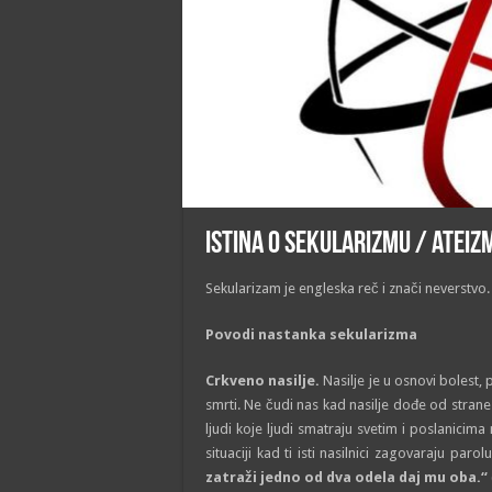
Istina o sekularizmu / ateiz
Sekularizam je engleska reč i znači neverstvo.
Povodi nastanka sekularizma
Crkveno n
asilje.
Nasilje je u osnovi bolest
smrti. Ne čudi nas kad nasilje dođe od strane
ljudi koje ljudi smatraju svetim i poslanici
situaciji kad ti isti nasilnici zagovaraju parolu
zatraži jedno od dva odela daj mu oba
.“