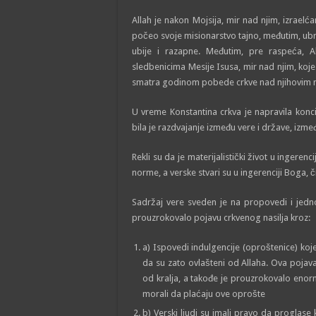
Allah je nakon Mojsija, mir nad njim, izraelć
počeo svoje misionarstvo tajno, međutim, ubrzo
ubije i razapne. Međutim, pre raspeća, 
sledbenicima Mesije Isusa, mir nad njim, koje 
smatra godinom pobede crkve nad njihovim ne
U vreme Konstantina crkva je napravila konci
bila je razdvajanje između vere i države, izme
Rekli su da je materijalistički život u ingeren
norme, a verske stvari su u ingerenciji Boga, č
Sadržaj vere sveden je na propovedi i jedn
prouzrokovalo pojavu crkvenog nasilja kroz:
a) Ispovedi indulgencije (oproštenice) koje
da su zato ovlašteni od Allaha. Ova pojav
od kralja, a takođe je prouzrokovalo enorm
morali da plaćaju ove oprošte
b) Verski ljudi su imali pravo da proglase