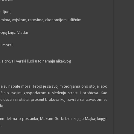
i ljudi,
emima, vojskom, ratovima, ekonomijom i sličnim.
ojoj knjizi Vladar:
 i moral,
a crkva i verski ljudi u to nemaju nikakvog
je su napale moral. Frojd je sa svojim teorijama ono što je lepo
činio svojim gospodarom u sleđenju strasti i prohteva. Kao
 dece i sirotišta; procent brakova koji završe sa razvodom se
le.
ovim delima o postanku, Maksim Gorki kroz knjigu Majka; knjige
.