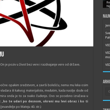
Re
Ni
Najn
Jer
Sve
Pal
VID
VI
mu
mor
 On je poziv u život bez vere i razdvajanje vere od države.
VID
Arh
, počne opakim sredstvom, a završi bolešću, nema mu leka osim
Arh
 vladara ili kakvog materijaliste, međutim, kada nasilje dođe od
ma mira onda je to za svako čuđenje. Ovo se posebno izražava u
: „
ko te udari po desnom, okreni mu levi obraz i ko ti
(Jevanđelje po Mateju 40. str.)