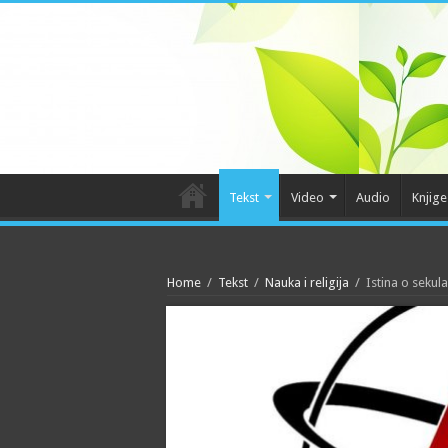
Tekst
Video
Audio
Knjige
Home
/
Tekst
/
Nauka i religija
/
Istina o sekul