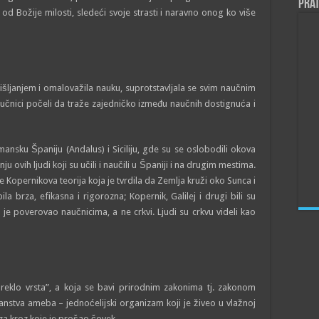
Prat
od Božije milosti, sledeći svoje strasti i naravno onog ko više
išljanjem i omalovažila nauku, suprotstavljala se svim naučnim
učnici počeli da traže zajedničko između naučnih dostignuća i
ansku Španiju (Andalus) i Siciliju, gde su se oslobodili okova
 ovih ljudi koji su učili i naučili u Španiji i na drugim mestima.
 je Kopernikova teorija koja je tvrdila da Zemlja kruži oko Sunca i
la brza, efikasna i rigorozna; Kopernik, Galilej i drugi bili su
od je poverovao naučnicima, a ne crkvi. Ljudi su crkvu videli kao
oreklo vrsta”, a koja se bavi prirodnim zakonima tj. zakonom
čanstva ameba – jednoćelijski organizam koji je živeo u vlažnoj
za kroz koje je prošao čovek.