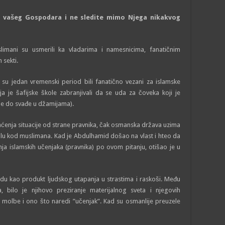
d vašeg Gospodara i ne sledite mimo Njega nikakv
og
limani su usmerili ka vladarima i namesnicima, fanatičnim
 sekti.
 su jedan vremenski period bili fanatično vezani za islamske
ja je šafijske škole zabranjivali da se uda za čoveka koji je
 je do svađe u džamijama).
ćenja situacije od strane pravnika, čak osmanska država uzima
kolu kod muslimana. Kad je Abdulhamid došao na vlast i hteo da
ja islamskih učenjaka (pravnika) po ovom pitanju, otišao je u
du kao produkt ljudskog utapanja u strastima i raskoši. Među
, bilo je njihovo preziranje materijalnog sveta i njegovih
a molbe i ono što naredi ”učenjak”. Kad su osmanlije preuzele