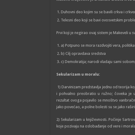
Duhovni deo kojim su se bavili crkva i crkven
Telesni deo koji se bavi ovosvetskim probl
Prvi koji je negirao ovaj sistem je Makeveli u sv
a) Potpuno se mora razdvojiti vera, politika
b) Cilj opravdava sredstva
c) Demokratija; narodi vladaju sami sobom, 
Sekularizam u moralu:
1) Darvinizam predstavlja jednu od teorija ko
i pohvalno preobratio u ružno; čoveka je u
rezultat ovoga pojavilo se mnoštvo vanbračne
jako povećao, a polne bolesti su se jako raširi
2) Sekularizam u književnosti. Počinje Sartr
koje pozivaju na oslobađanje od vere i morala