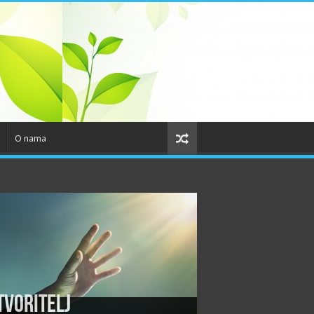
O nama
tvoritelj