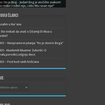
ci: On je Bog - Jedan! Bog je utočište svakom!
je rodio i rođen nije, i niko Mu ravan nije!"
oviji članci
usalim u Kur'anu
 što trebaš da znaš o Džamiji El Aksa u
estini?
EO – Neispravnost pitanja: “Ko je stvorio Boga”
DEO- Akademik Muamer Zukorlić-O
alu,porodici,odgoju dece
EO – Post kod ranih hrišćana
ive
ive