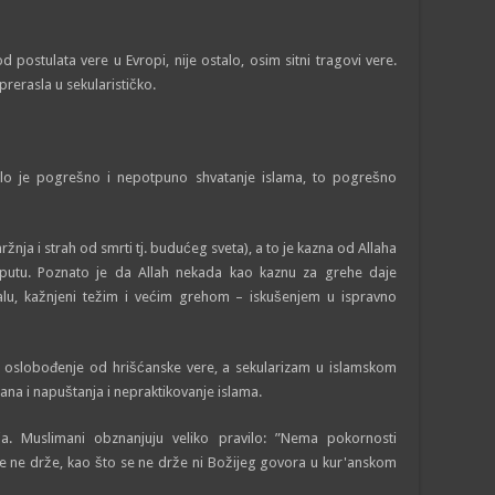
postulata vere u Evropi, nije ostalo, osim sitni tragovi vere.
rerasla u sekularističko.
o je pogrešno i nepotpuno shvatanje islama, to pogrešno
žnja i strah od smrti tj. budućeg sveta), a to je kazna od Allaha
utu. Poznato je da Allah nekada kao kaznu za grehe daje
lu, kažnjeni težim i većim grehom – iskušenjem u ispravno
a oslobođenje od hrišćanske vere, a sekularizam u islamskom
ana i napuštanja i nepraktikovanje islama.
a. Muslimani obznanjuju veliko pravilo: ”Nema pokornosti
 se ne drže, kao što se ne drže ni Božijeg govora u kur'anskom