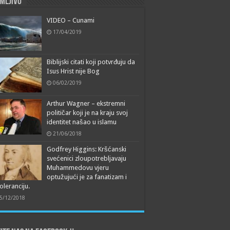
mljivo
VIDEO – Cunami
17/04/2019
Biblijski citati koji potvrđuju da
Isus Hrist nije Bog
06/02/2019
Arthur Wagner – ekstremni
političar koji je na kraju svoj
identitet našao u islamu
21/06/2018
Godfrey Higgins: Kršćanski
svećenici zloupotrebljavaju
Muhammedovu vjeru
optužujući je za fanatizam i
oleranciju.
5/12/2018