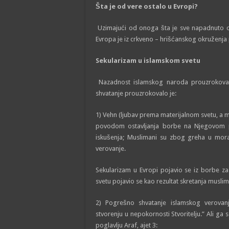
Šta je od vere ostalo u Evropi?
Uzimajući od onoga šta je sve napadnuto od 
Evropa je iz crkveno – hrišćanskog okruženja p
Sekularizam u islamskom svetu
Nazadnost islamskog naroda prouzrokoval
shvatanje prouzrokovalo je:
1) Vehn (ljubav prema materijalnom svetu, a mr
povodom ostavljanja borbe na Njegovom p
iskušenja; Muslimani su zbog greha u mora
verovanje.
Sekularizam u Evropi pojavio se iz borbe z
svetu pojavio se kao rezultat skretanja muslim
2) Pogrešno shvatanje islamskog verovanj
stvorenju u nepokornosti Stvoritelju.” Ali ga
poglavlju Araf, ajet 3: