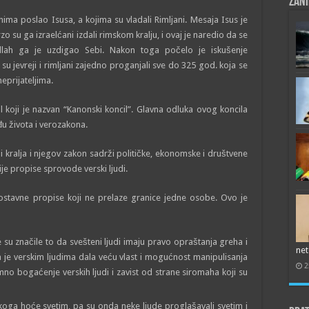
Zani
anima poslao Isusa, a kojima su vladali Rimljani. Mesaja Isus je
 su ga izraelćani izdali rimskom kralju, i ovaj je naredio da se
Allah ga je uzdigao Sebi. Nakon toga počelo je iskušenje
su jevreji i rimljani zajedno proganjali sve do 325 god. koja se
prijateljima.
l koji je nazvan “Kanonski koncil”. Glavna odluka ovog koncila
đu života i verozakona.
ciji kralja i njegov zakon sadrži političke, ekonomske i društvene
ije propise sprovode verski ljudi.
ostavne propise koji ne prelaze granice jedne osobe. Ovo je
 su značile to da svešteni ljudi imaju pravo opraštanja greha i
net
a je verskim ljudima dala veću vlast i mogućnost manipulisanja
2
no bogaćenje verskih ljudi i zavist od strane siromaha koji su
 koga hoće svetim, pa su onda neke ljude proglašavali svetim i