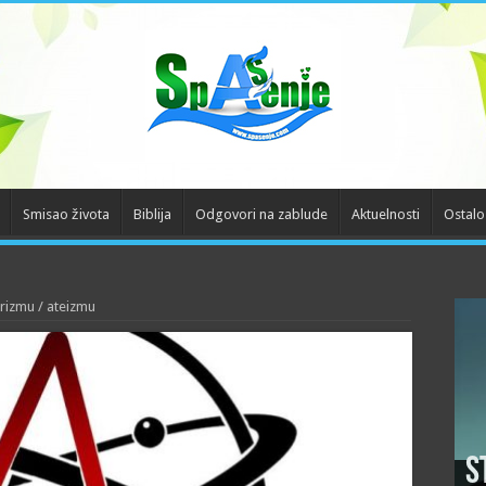
Smisao života
Biblija
Odgovori na zablude
Aktuelnosti
Ostalo
arizmu / ateizmu
S