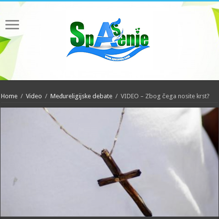
Home
/
Video
/
Međureligijske debate
/
VIDEO – Zbog čega nosite krst?