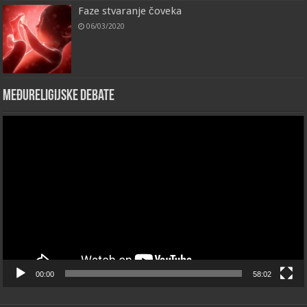
Faze stvaranje čoveka
06/03/2020
Međureligijske debate
Video
Player
00:00
58:02