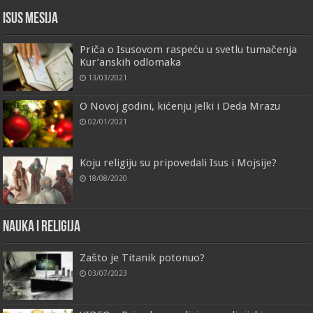
Isus Mesija
Priča o Isusovom raspeću u svetlu tumačenja
Kur’anskih odlomaka
13/03/2021
O Novoj godini, kićenju jelki i Deda Mrazu
02/01/2021
Koju religiju su pripovedali Isus i Mojsije?
18/08/2020
Nauka i religija
Zašto je Titanik potonuo?
03/07/2023