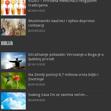
VIDEO – Prirodna medicina u religijskim
tradicijama
26/01/2023
Muslimanski naučnici i njihov doprinos
civilizaciji
03/09/2022
Biblija
Istraživanje pokazalo: Verovanje u Boga je u
ljudskoj prirodi
16/11/2020
Na Zemlji postoji 8,7 miliona vrsta biljki i
životinja!
09/10/2020
Svakog časa On se zanima nečim…
04/04/2020