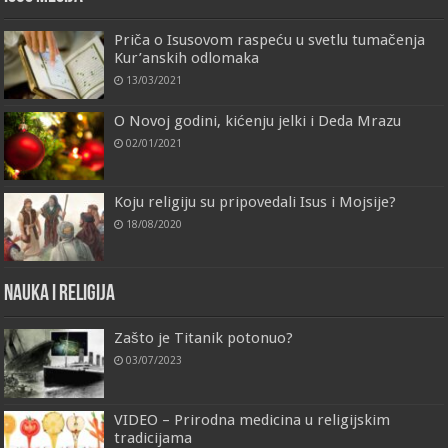
Priča o Isusovom raspeću u svetlu tumačenja
Kur’anskih odlomaka
13/03/2021
O Novoj godini, kićenju jelki i Deda Mrazu
02/01/2021
Koju religiju su pripovedali Isus i Mojsije?
18/08/2020
Nauka i religija
Zašto je Titanik potonuo?
03/07/2023
VIDEO – Prirodna medicina u religijskim
tradicijama