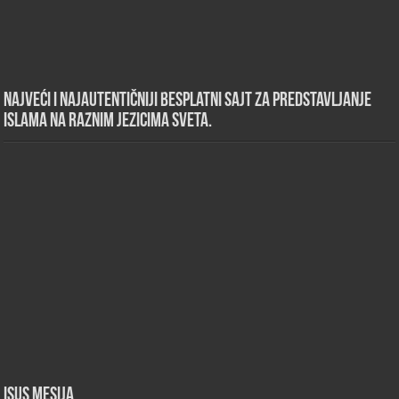
Najveći i najautentičniji besplatni sajt za predstavljanje
islama na raznim jezicima sveta.
Isus Mesija