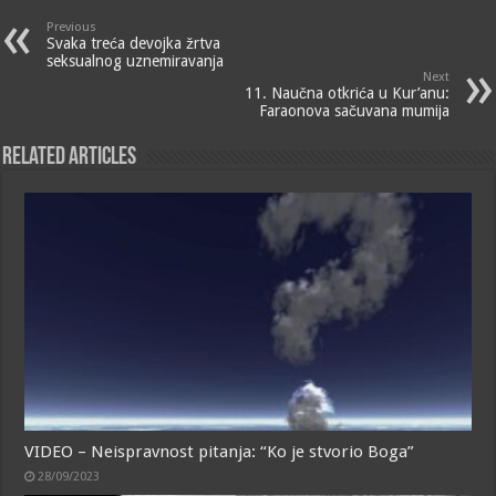
Previous
Svaka treća devojka žrtva
seksualnog uznemiravanja
Next
11. Naučna otkrića u Kur’anu:
Faraonova sačuvana mumija
Related Articles
VIDEO – Neispravnost pitanja: “Ko je stvorio Boga”
28/09/2023