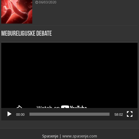
06/03/2020
Međureligijske debate
Video
Player
00:00
58:02
Spasenje
| www.spasenje.com