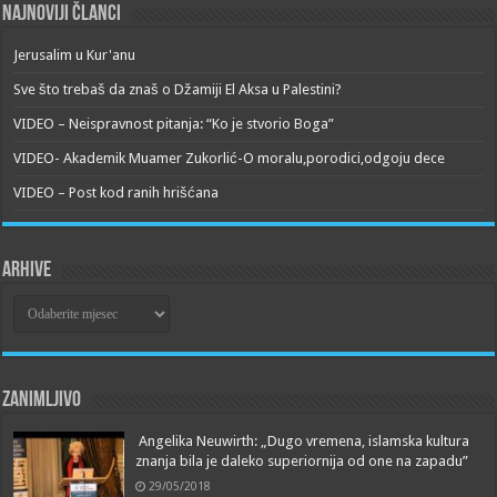
Najnoviji članci
Jerusalim u Kur'anu
Sve što trebaš da znaš o Džamiji El Aksa u Palestini?
VIDEO – Neispravnost pitanja: “Ko je stvorio Boga”
VIDEO- Akademik Muamer Zukorlić-O moralu,porodici,odgoju dece
VIDEO – Post kod ranih hrišćana
Arhive
Arhive
Zanimljivo
Angelika Neuwirth: „Dugo vremena, islamska kultura
znanja bila je daleko superiornija od one na zapadu”
29/05/2018