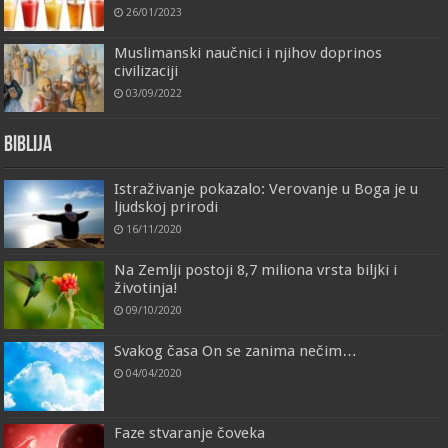
26/01/2023
Muslimanski naučnici i njihov doprinos
civilizaciji
03/09/2022
Biblija
Istraživanje pokazalo: Verovanje u Boga je u
ljudskoj prirodi
16/11/2020
Na Zemlji postoji 8,7 miliona vrsta biljki i
životinja!
09/10/2020
Svakog časa On se zanima nečim…
04/04/2020
Faze stvaranje čoveka