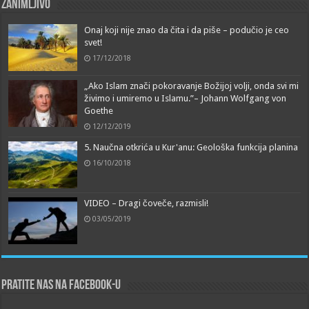
Zanimljivo
Onaj koji nije znao da čita i da piše – podučio je ceo
svet!
17/12/2018
„Ako Islam znači pokoravanje Božijoj volji, onda svi mi
živimo i umiremo u Islamu.”– Johann Wolfgang von
Goethe
12/12/2019
5. Naučna otkrića u Kur'anu: Geološka funkcija planina
16/10/2018
VIDEO – Dragi čoveče, razmisli!
03/05/2019
Pratite nas na Facebook-u