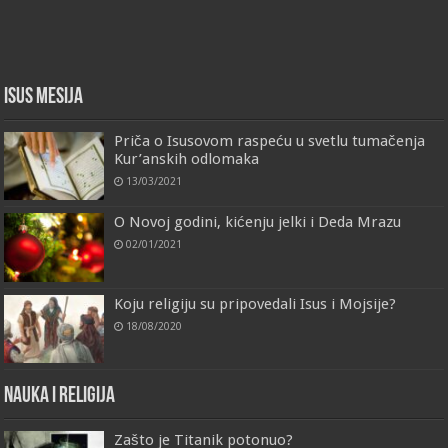
Isus Mesija
Priča o Isusovom raspeću u svetlu tumačenja
Kur’anskih odlomaka
13/03/2021
O Novoj godini, kićenju jelki i Deda Mrazu
02/01/2021
Koju religiju su pripovedali Isus i Mojsije?
18/08/2020
Nauka i religija
Zašto je Titanik potonuo?