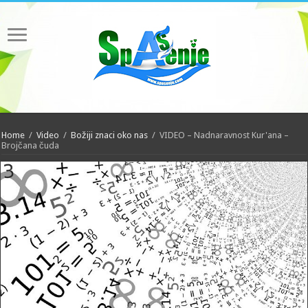
Home
/
Video
/
Božiji znaci oko nas
/
VIDEO – Nadnaravnost Kur'ana –
Brojčana čuda