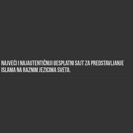
Najveći i najautentičniji besplatni sajt za predstavljanje
islama na raznim jezicima sveta.