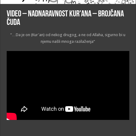
VIDEO – Nadnaravnost Kur'ana – Brojčana
čuda
“…Da je on (Kur'an) od nekog drugog, a ne od Allaha, sigurno bi u
njemu našli mnoga razilaženja“