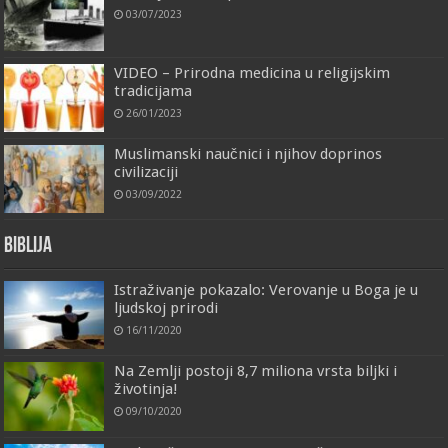
03/07/2023
VIDEO – Prirodna medicina u religijskim
tradicijama
26/01/2023
Muslimanski naučnici i njihov doprinos
civilizaciji
03/09/2022
Biblija
Istraživanje pokazalo: Verovanje u Boga je u
ljudskoj prirodi
16/11/2020
Na Zemlji postoji 8,7 miliona vrsta biljki i
životinja!
09/10/2020