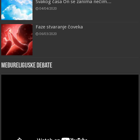
Svakog časa On se zanima nečim…
04/04/2020
Faze stvaranje čoveka
06/03/2020
Međureligijske debate
Video
Player