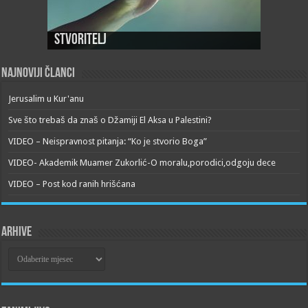
Stvoritelj
Najnoviji članci
Jerusalim u Kur'anu
Sve što trebaš da znaš o Džamiji El Aksa u Palestini?
VIDEO – Neispravnost pitanja: “Ko je stvorio Boga”
VIDEO- Akademik Muamer Zukorlić-O moralu,porodici,odgoju dece
VIDEO – Post kod ranih hrišćana
Arhive
Arhive