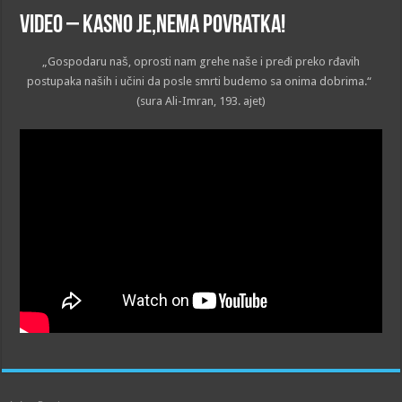
VIDEO – Kasno je,nema povratka!
„Gospodaru naš, oprosti nam grehe naše i pređi preko rđavih
postupaka naših i učini da posle smrti budemo sa onima dobrima.“
(sura Ali-Imran, 193. ajet)