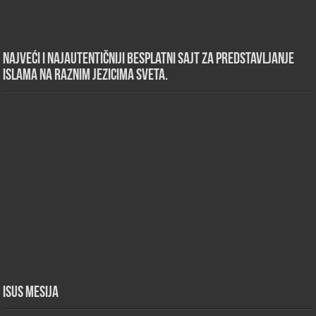
Najveći i najautentičniji besplatni sajt za predstavljanje
islama na raznim jezicima sveta.
Isus Mesija