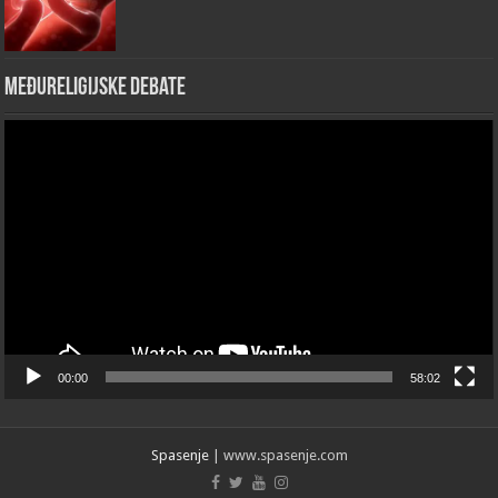
Međureligijske debate
Video
Player
00:00
58:02
Spasenje
| www.spasenje.com