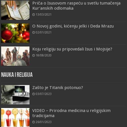
Priča o Isusovom raspeću u svetlu tumačenja
Kur’anskih odlomaka
13/03/2021
O Novoj godini, kićenju jelki i Deda Mrazu
02/01/2021
Koju religiju su pripovedali Isus i Mojsije?
18/08/2020
Nauka i religija
Zašto je Titanik potonuo?
03/07/2023
VIDEO – Prirodna medicina u religijskim
tradicijama
26/01/2023