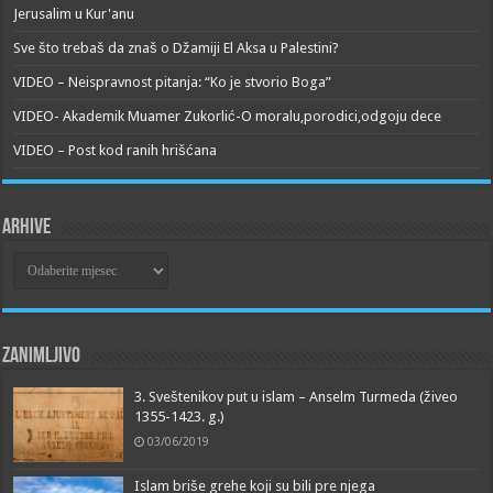
Jerusalim u Kur'anu
Sve što trebaš da znaš o Džamiji El Aksa u Palestini?
VIDEO – Neispravnost pitanja: “Ko je stvorio Boga”
VIDEO- Akademik Muamer Zukorlić-O moralu,porodici,odgoju dece
VIDEO – Post kod ranih hrišćana
Arhive
Arhive
Zanimljivo
3. Sveštenikov put u islam – Anselm Turmeda (živeo
1355-1423. g.)
03/06/2019
Islam briše grehe koji su bili pre njega