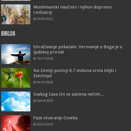
Muslimanski naučnici i njihov doprinos
civilizaciji
03/09/2022
Biblija
Istraživanje pokazalo: Verovanje u Boga je u
ljudskoj prirodi
16/11/2020
Na Zemlji postoji 8,7 miliona vrsta biljki i
životinja!
09/10/2020
Svakog časa On se zanima nečim…
04/04/2020
Faze stvaranje čoveka
06/03/2020