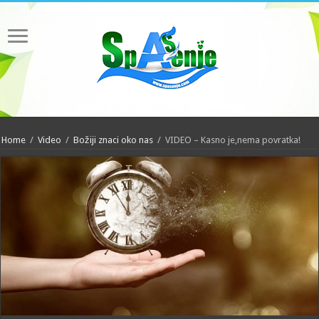
Home
/
Video
/
Božiji znaci oko nas
/
VIDEO – Kasno je,nema povratka!