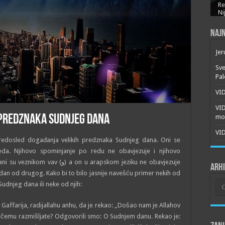
Re
Ni
Najn
Jer
Sve
Pal
VID
VI
mor
 predznaka Sudnjeg dana
VID
 redosled događanja velikih predznaka Sudnjeg dana. Oni se
eda. Njihovo spominjanje po redu ne obavjezuje i njihovo
 u arapskom jeziku ne obavjezuje
Arh
jedan od drugog. Kako bi to bilo jasnije navešću primer nekih od
Arh
Sudnjeg dana ili neke od njih:
Gaffarija, radijallahu anhu, da je rekao: „Došao nam je Allahov