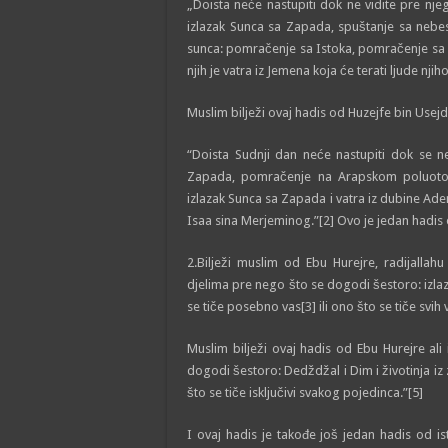
„Doista neće nastupiti dok ne vidite pre nj
izlazak Sunca sa Zapada, spuštanje sa nebe
sunca: pomračenje sa Istoka, pomračenje sa
njih je vatra iz Jemena koja će terati ljude nji
Muslim bilježi ovaj hadis od Huzejfe bin Usejd
“Doista Sudnji dan neće nastupiti dok se 
Zapada, pomračenje na Arapskom poluotoku
izlazak Sunca sa Zapada i vatra iz dubine Adena
Isaa sina Merjeminog.”[2] Ovo je jedan hadis 
2.Bilježi muslim od Ebu Hurejre, radijallahu anhu, da je All
djelima pre nego što se dogodi šestoro: izlazak
se tiče posebno vas[3] ili ono što se tiče svih 
Muslim bilježi ovaj hadis od Ebu Hurejre al
dogodi šestoro: Dedždžal i Dim i životinja iz 
što se tiče isključivi svakog pojedinca.”[5]
I ovaj hadis je takođe još jedan hadis od i