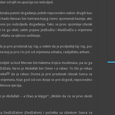
edan od njih ne upućuje na redosljed.
edznaka putem događanja jednih neposredno nakon drugih kao
 i hadis Nevvas bin Sem’ana kojeg ćemo spomenuti kasnije, ako
akovi po redosljedu događanja. Tako se prvo spominje izlazak
ji će ga ubiti, zatim pojava Jedžudža i Madžudža u vrijemenu
 Allahu za njihovo uništenje.
prvi predznak taj i taj, u nekim da je posljednji taj i taj, pa i
koji je prvi i to još od vrijemena ashaba, radijallahu anhum.
Sedjeli su kod Mervan bin Hakema trojica muslimana, pa su ga
dždžala. Na to je Abdullah bin Omer r.a rekao: To što je rekao
 Sunca sa
jem vrijemenu. Koje god od ovo dvoje se pre dogodi, neposredno
limova vjerzija.
e Abdullah – a čitao je knjige“: „Mislim da će se prvo desiti
 sa Dedždžalom (Dedžalom) i početka sa izlaskom Sunca sa