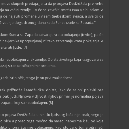
novu ukupnih predaja, je ta da je pojava Dedždžala prvi veliki
a na većini zemlje. To će se završiti smrću Isaa alejhi selam. A
oji će najaviti promene u višem (nebeskom) svijetu, a sve to će
životinje dogodi onog dana kada Sunce izađe sa Zapada.“
skom Sunca sa Zapada zatvaraju vrata pokajanja (tevbe), pa će
od nevjernika upotpunjavajući tako zatvaranje vrata pokajanja. A
 terati ljude. [7]
eliki neuobičajeni znak zemlje. Doista životinja koja razgovara sa
događaj stran uobičajenim normama.
gađaj vrlo očit, stoga je on prvi znak nebesa.
azak Jedžudža i Madžudža, doista, iako će se oni pojaviti pre
 ipak ljudi. Njihova vidljivost, njihov primer je normalna pojava
a zapada koji su neuobičajeni. [8]
to pojava Dedždžala u smislu ljudskog bića nije znak, nego je
dsko biće a pored toga moćno da naredi nebesima kišu od koje
 toliko onoga što nije uobičajeno, kao što će o tome biti riječi