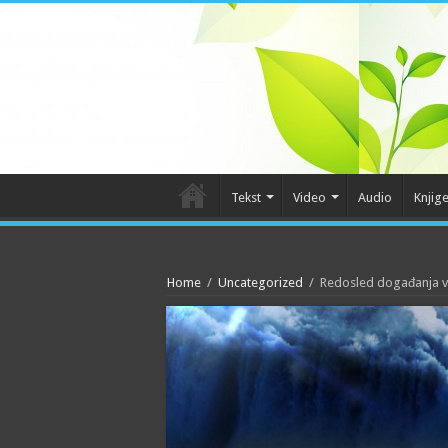
Tekst
Video
Audio
Knjig
Home
/
Uncategorized
/
Redosled događanja v