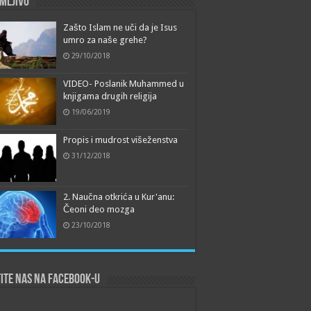
mljivo
Zašto Islam ne uči da je Isus
umro za naše grehe?
29/10/2018
VIDEO- Poslanik Muhammed u
knjigama drugih religija
19/06/2019
Propis i mudrost višeženstva
31/12/2018
2. Naučna otkrića u Kur'anu:
Čeoni deo mozga
23/10/2018
ite nas na Facebook-u