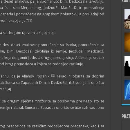
Zani
ega deset znakova, pa je spomenuo: Dim, Dedždžala, životinju,
sa Isaa sina Merjeminog, Jedžudž i Madžudž, tri pomračenja
 Zapada i pomračenje na Arapskom poluotoku, a posljednji od
hovom okupljanju.”[1]
a sa drugom izjavom u kojoj stoji:
ne desi deset znakova: pomračenje sa Istoka, pomračenje sa
, Dim, Dedždžal, životinja iz zemlje, Jedžudž i Madžudž,
 koja će goniti ljude. U drugoj predaji stoji: A deseti je silazak
od istog prenosioca u kojem se redosljed razlikuje.
ahov Poslanik ﷺ rekao: “Požurite sa dobrim
 Sunca sa Zapada, ili Dim, ili Dedždžal, ili životinja ili ono što
vas.”[4]
i i sa drugim riječma: “Požurite sa poslovima pre nego što se
zemlje i izlazak Sunca sa Zapada i ono što se tiče svih vas i ono
Prat
stog prenosioca sa različitm redosljedom predznaka, kao i sa