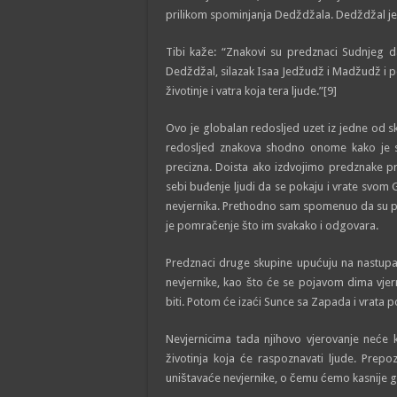
prilikom spominjanja Dedždžala. Dedždžal je, 
Tibi kaže: “Znakovi su predznaci Sudnjeg da
Dedždžal, silazak Isaa Jedžudž i Madžudž i p
životinje i vatra koja tera ljude.”[9]
Ovo je globalan redosljed uzet iz jedne od sk
redosljed znakova shodno onome kako je s
precizna. Doista ako izdvojimo predznake p
sebi buđenje ljudi da se pokaju i vrate svom 
nevjernika. Prethodno sam spomenuo da su p
je pomračenje što im svakako i odgovara.
Predznaci druge skupine upućuju na nastupan
nevjernike, kao što će se pojavom dima vjern
biti. Potom će izaći Sunce sa Zapada i vrata po
Nevjernicima tada njihovo vjerovanje neće ko
životinja koja će raspoznavati ljude. Prep
uništavaće nevjernike, o čemu ćemo kasnije govo