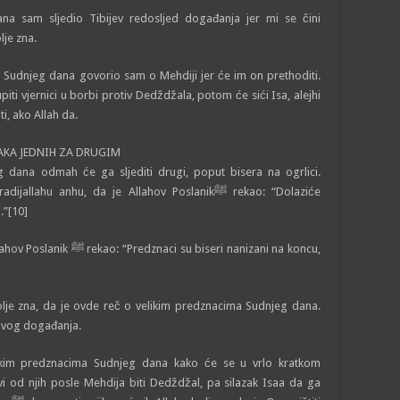
na sam sljedio Tibijev redosljed događanja jer mi se čini
lje zna.
a Sudnjeg dana govorio sam o Mehdiji jer će im on prethoditi.
ti vjernici u borbi protiv Dedždžala, potom će sići Isa, alejhi
i, ako Allah da.
AKA JEDNIH ZA DRUGIM
 dana odmah će ga sljediti drugi, poput bisera na ogrlici.
u anhu, da je Allahov Poslanikﷺ rekao: “Dolaziće
.”[10]
biseri nanizani na koncu,
jbolje zna, da je ovde reč o velikim predznacima Sudnjeg dana.
ihovog događanja.
kim predznacima Sudnjeg dana kako će se u vrlo kratkom
i od njih posle Mehdija biti Dedždžal, pa silazak Isaa da ga