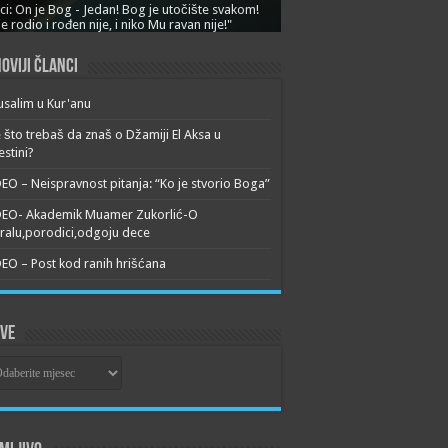
ci: On je Bog - Jedan! Bog je utočište svakom!
je rodio i rođen nije, i niko Mu ravan nije!"
oviji članci
usalim u Kur'anu
 što trebaš da znaš o Džamiji El Aksa u
estini?
EO – Neispravnost pitanja: “Ko je stvorio Boga”
DEO- Akademik Muamer Zukorlić-O
alu,porodici,odgoju dece
EO – Post kod ranih hrišćana
ive
ive