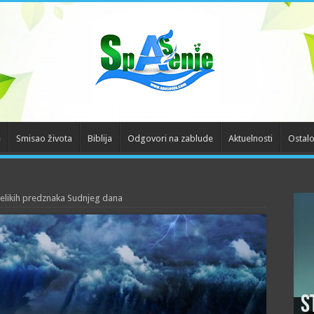
e
Smisao života
Biblija
Odgovori na zablude
Aktuelnosti
Ostal
elikih predznaka Sudnjeg dana
S