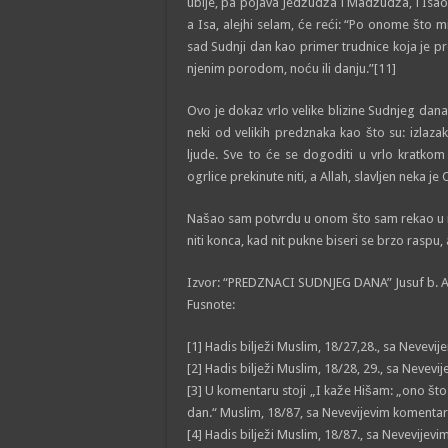
ubije, pa pojava Jedžudža i Madžudža, i Isaovaﷺ dova protiv njih pa će ih Allah, slavljen neka je On, un
a Isa, alejhi selam, će reći: “Po onome što m
sad Sudnji dan kao primer trudnice koja je pr
njenim porodom, noću ili danju.”[11]
Ovo je dokaz vrlo velike blizine Sudnjeg dana
neki od velikih predznaka kao što su: izlazak
ljude. Sve to će se dogoditi u vrlo kratko
ogrlice prekinute niti, a Allah, slavljen neka je
Našao sam potvrdu u onom što sam rekao u ri
niti konca, kad nit pukne biseri se brzo raspu,
Izvor: “PREDZNACI SUDNJEG DANA” Jusuf b. Abd
Fusnote:
[1] Hadis bilježi Muslim, 18/27,28., sa Nevev
[2] Hadis bilježi Muslim, 18/28, 29., sa Neve
[3] U komentaru stoji „I kaže Hišam: „ono što 
dan.“ Muslim, 18/87, sa Nevevijevim komenta
[4] Hadis bilježi Muslim, 18/87., sa Nevevije