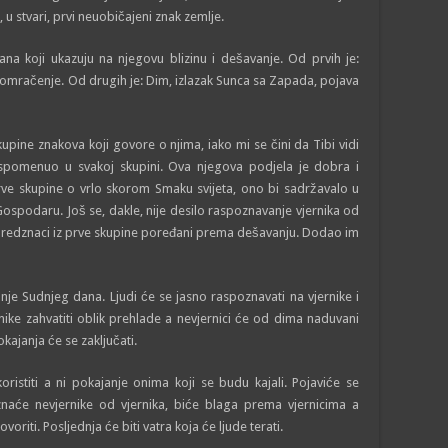
u stvari, prvi neuobičajeni znak zemlje.
na koji ukazuju na njegovu blizinu i dešavanje. Od prvih je:
omračenje. Od drugih je: Dim, izlazak Sunca sa Zapada, pojava
upine znakova koji govore o njima, iako mi se čini da Tibi vidi
pomenuo u svakoj skupini. Ova njegova podjela je dobra i
rve skupine o vrlo skorom Smaku svijeta, ono bi sadržavalo u
Gospodaru. Još se, dakle, nije desilo raspoznavanje vjernika od
redznaci iz prve skupine poređani prema dešavanju. Dodao im
je Sudnjeg dana. Ljudi će se jasno raspoznavati na vjernike i
ike zahvatiti oblik prehlade a nevjernici će od dima naduvani
kajanja će se zaključati.
ristiti a ni pokajanje onima koji se budu kajali. Pojaviće se
oznaće nevjernike od vjernika, biće blaga prema vjernicima a
riti. Posljednja će biti vatra koja će ljude terati.