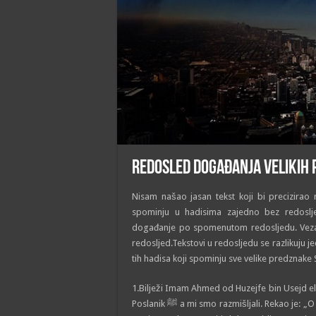
Redosled događanja velikih
Nisam našao jasan tekst koji bi precizirao
spominju u hadisima zajedno bez redoslj
događanje po spomenutom redosljedu. Vezani su veznikom vav (و) a on
redosljed.Tekstovi u redosljedu se razlikuju 
tih hadisa koji spominju sve velike predznake 
1.Bilježi Imam Ahmed od Huzejfe bin Usejd el 
Poslanik ﷺ a mi smo razmišljali. Rekao je: „O čemu razmišljate? Odgovorili smo: O Sudnjem danu. Rekao je: