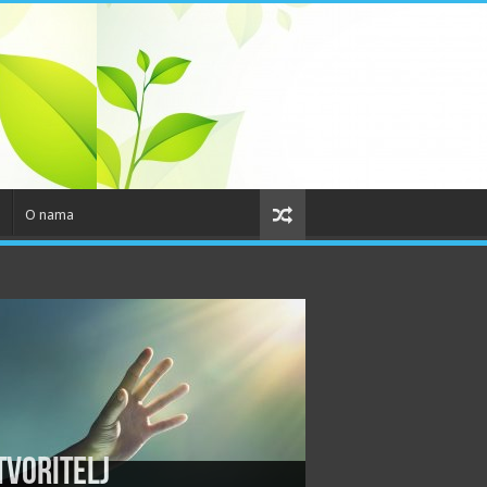
o
O nama
tvoritelj