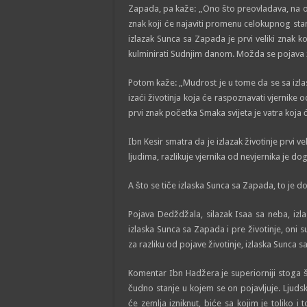
Zapada, pa kaže: „Ono što preovladava, na os
znak koji će najaviti promenu celokupnog stanj
izlazak Sunca sa Zapada je prvi veliki znak k
kulminirati Sudnjim danom. Možda se pojava 
Potom kaže: „Mudrost je u tome da se sa izla
izaći životinja koja će raspoznavati vjernike 
prvi znak početka Smaka svijeta je vatra koja će
Ibn Kesir smatra da je izlazak životinje prvi v
ljudima, razlikuje vjernika od nevjernika je 
A što se tiče izlaska Sunca sa Zapada, to je do
Pojava Dedždžala, silazak Isaa sa neba, izl
izlaska Sunca sa Zapada i pre životinje, oni su
za razliku od pojave životinje, izlaska Sunca s
Komentar Ibn Hadžera je superiorniji stoga š
čudno stanje u kojem se on pojavljuje. Lju
će zemlja izniknut, biće sa kojim je toliko i