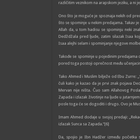
različitim veznikom na arapskom jeziku, a ni j
Ono što je moguće je spoznaja nekih od pr
što se spominje u nekim predajama. Takav je
Allah da, u tom hadisu se spominju neki zn
Dedždžala pred ljude, zatim silazak Isaa ko
Isaa alejhi selam i spominjanje njegove molbe
Takođe se spominje u pojedinim predajama da je 
pored toga postoji oprečnost među učenjacima 
Tako Ahmed i Muslim bilježe od Ebu Zurre: „
čuli kako je kazao da je prvi znak pojava De
Mervan nije ništa. Čuo sam Allahovog Poslanikaﷺ da je rekao: Doista je prvi predznak izlazak
Zapada i izlazak životinje na ljude u jutarn
posle toga će se dogoditi i drugo. Ovo je Mus
Imam Ahmed dodaje u svojoj predaji: „Rekao j
izlazak Sunca sa Zapada.“[6]
Da, spojio je Ibn Hadžer između početka