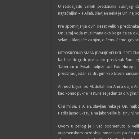
U redosljedu velikih predznaka Sudnjeg da
najtačnijim – a Allah, slavljen neka je On, najbo
Pre spominjanja ovih deset velikih predznak
On je taj vođa muslimana oko koga će se okupi
selam, i klanjaće za njim, o čemu ćemo govorit
NEPOSREDNO SMANJIVANJE VELIKIH PREDZN
Kad se dogodi prvi veliki predznak Sudnjeg
Taberani u Evsatu bilježi od Ebu Hurejre, radijallah
predznaci jedan za drugim kao biseri nanizani
Ahmed bilježi od Abdullah ibn Amra da je Allahov Poslanik ﷺ rekao: “Predznaci su 
kad konac pukne rasture se jedan za drugim.”
Čini mi se, a Allah, slavljen neka je On, na
Hadis jasno ukazuje na jako veliku blizinu nj
Ovom u prilog je i već spomenuto o veli
vrijemenskom razdoblju smenjivati pa će prv