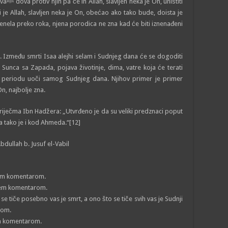
ištiti
i je Allah, slavljen neka je On, obećao ako tako bude, doista je
enela preko roka, njena porodica ne zna kad će biti iznenađeni
. Između smrti Isaa alejhi selam i Sudnjeg dana će se dogoditi
 Sunca sa Zapada, pojava životinje, dima, vatre koja će terati
m periodu uoči samog Sudnjeg dana. Njihov primer je primer
 On, najbolje zna.
ječma Ibn Hadžera: „Utvrđeno je da su veliki predznaci poput
 a tako je i kod Ahmeda.“[12]
ullah b. Jusuf el-Vabil
ijem komentarom.
vijem komentarom.
se tiče posebno vas je smrt, a ono što se tiče svih vas je Sudnji
rom.
vim komentarom.