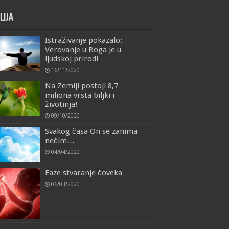
lija
Istraživanje pokazalo:
Verovanje u Boga je u
ljudskoj prirodi
16/11/2020
Na Zemlji postoji 8,7
miliona vrsta biljki i
životinja!
09/10/2020
Svakog časa On se zanima
nečim…
04/04/2020
Faze stvaranje čoveka
06/03/2020