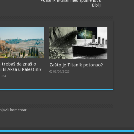
Poslanik Muhammed spomenut u
Bibliji
o trebaš da znaš o
Zašto je Titanik potonuo?
 El Aksa u Palestini?
03/07/2023
2024
bjavili komentar.