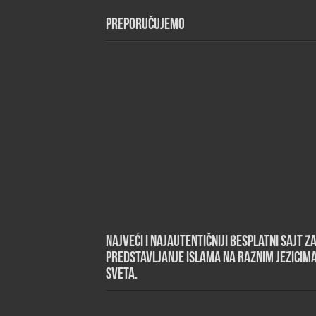
Preporučujemo
Najveći i najautentičniji besplatni sajt z
predstavljanje islama na raznim jezicim
sveta.