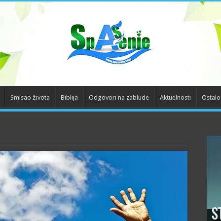
Smisao života
Biblija
Odgovori na zablude
Aktuelnosti
Ostalo
S