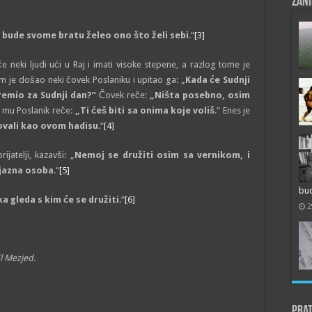
Zani
e bude svome bratu želeo ono što želi sebi
.“
[3]
e neki ljudi ući u Raj i imati visoke stepene, a razlog tome je
 je došao neki čovek Poslaniku i upitao ga: „
Kada će Sudnji
premio za Sudnji dan?“
Čovek reče:
„Ništa posebno, osim
 mu Poslanik reče
: „Ti ćeš biti sa onima koje voliš
.“ Enes je
ovali kao ovom hadisu
.“
[4]
jatelji, kazavši: „
Nemoj se družiti osim sa vernikom, i
jazna osoba
.“
[5]
bu
ka gleda s kim će se družiti
.“
[6]
2
l Mezjed.
Prat