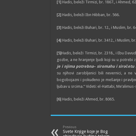
[1]
Hadis, beleži Tirmizi, br. 1867., i Ahmed, 6
[2]
Hadis, beleži Ibn Hibban, br. 566.
[3]
Hadis, beleži Buhari, br. 12., i Muslim, br. 6
[4]
Hadis, beleži Buhari, br. 3412., i Muslim, br
[5]
Hadis, beleži Tirmizi, br. 2318., i Ebu Dav
gozbe, a ne hranjenje ljudi koji su u potrebi 
je i njima potrebna– siromahu i siročetu 
su njihovi zarobljenici bili nevernici, a 
bogobojazni i pokuđeno je mešanje i pravlje
ljubav u srcima.“ Videti: el-Hattabi, Me’alimus
[6]
Hadis, beleži Ahmed, br. 8065.
Previous
Svete Knjige koje je Bog