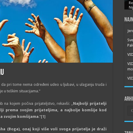
Re
Ni
Najn
Jer
Sve
Pal
VID
VI
mor
mu
VID
 a da pri tome nema određeni udeo u ljubavi, u ulaganju truda i
je u teškim situacijama.“
Arh
ub na kojem počiva prijateljstvo, rekavši: „
Najbolji prijatelji
Arh
lji prema svojim prijateljima, a najbolje komšije kod
ema svojim komšijama
.“
[1]
aha (Boga), onaj koji više voli svoga prijatelja je draži