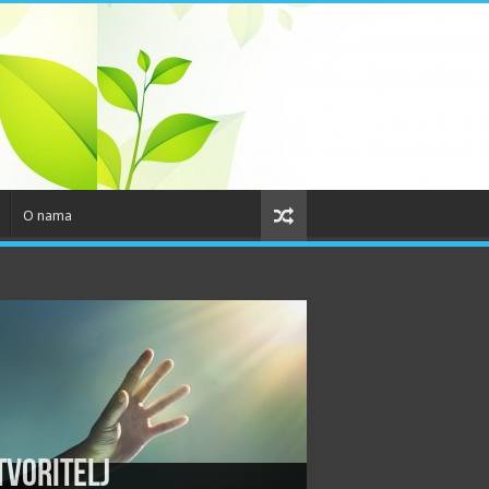
O nama
tvoritelj