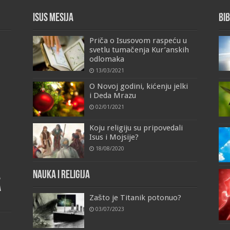
Isus Mesija
Bib
Priča o Isusovom raspeću u
svetlu tumačenja Kur’anskih
odlomaka
13/03/2021
O Novoj godini, kićenju jelki
i Deda Mrazu
02/01/2021
Koju religiju su pripovedali
Isus i Mojsije?
18/08/2020
Nauka i religija
a
a
Zašto je Titanik potonuo?
03/07/2023