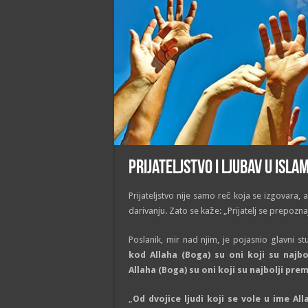
Prijateljstvo i ljubav u Isla
Prijateljstvo nije samo reč koja se izgovara,
darivanju. Zato se kaže: „Prijatelj se prepozna
Poslanik, mir nad njim, je pojasnio glavni st
kod Allaha (Boga) su oni koji su najbo
Allaha (Boga) su oni koji su najbolji pr
„
Od dvojice ljudi koji se vole u ime All