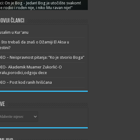
ci: On je Bog - Jedan! Bog je utočište svakom!
je rodio i rođen nije, i niko Mu ravan nije!"
oviji članci
usalim u Kur'anu
 što trebaš da znaš o Džamiji El Aksa u
estini?
EO – Neispravnost pitanja: “Ko je stvorio Boga”
DEO- Akademik Muamer Zukorlić-O
alu,porodici,odgoju dece
EO – Post kod ranih hrišćana
ive
ive