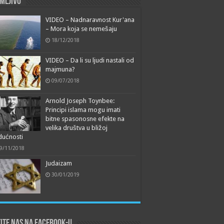
mljivo
VIDEO – Nadnaravnost Kur'ana
– Mora koja se nemešaju
18/12/2018
VIDEO – Da li su ljudi nastali od
majmuna?
09/07/2018
Arnold Joseph Toynbee:
Principi islama mogu imati
bitne spasonosne efekte na
velika društva u bližoj
dućnosti
9/11/2018
Judaizam
30/01/2019
ite nas na Facebook-u