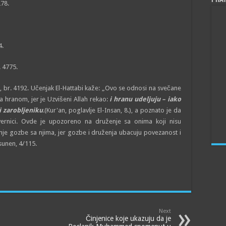
278.
4.
. 4775.
ud, br. 4192. Učenjak El-Hattabi kaže: „Ovo se odnosi na svečane
za hranom, jer je Uzvišeni Allah rekao:
i hranu udeljuju – iako
i zarobljeniku
.(Kur'an, poglavlje El-Insan, 8.), a poznato je da
ne vernici. Ovde je upozoreno na druženje sa onima koji nisu
nje gozbe sa njima, jer gozbe i druženja ubacuju povezanost i
-sunen, 4/115.
Next
Činjenice koje ukazuju da je