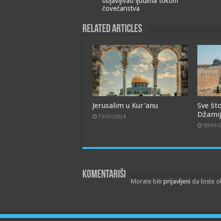
objavljivao ljudima tokom
čovečanstva
Related Articles
Jerusalim u Kur'anu
Sve št
Džamiji
15/01/2024
09/01/
Komentariši
Morate biti
prijavljeni
da biste o