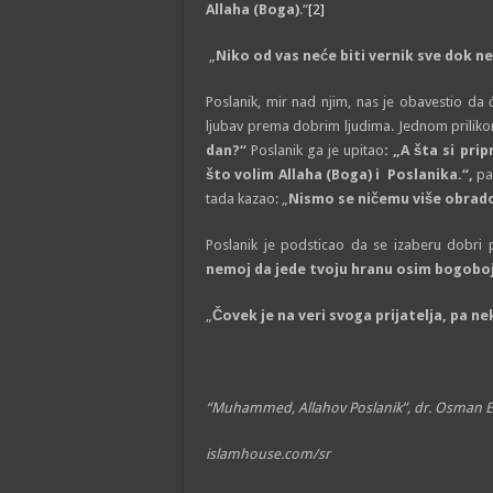
Allaha (Boga)
.“
[2]
„
Niko od vas neće biti vernik sve dok n
Poslanik, mir nad njim, nas je obavestio da ć
ljubav prema dobrim ljudima. Jednom prilikom
dan?“
Poslanik ga je upitao
: „A šta si pri
što volim Allaha (Boga) i Poslanika.“,
pa
tada kazao: „
Nismo se ničemu više obrad
Poslanik je podsticao da se izaberu dobri pri
nemoj da jede tvoju hranu osim bogobo
„
Čovek je na veri svoga prijatelja, pa ne
“Muhammed, Allahov Poslanik”, dr. Osman E
islamhouse.com/sr