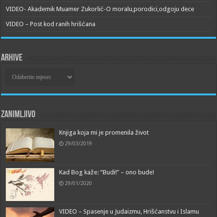
VIDEO- Akademik Muamer Zukorlić-O moralu,porodici,odgoju dece
VIDEO – Post kod ranih hrišćana
Arhive
Arhive
Zanimljivo
Knjiga koja mi je promenila život
29/03/2019
Kad Bog kaže: “Budi!” – ono bude!
29/01/2020
VIDEO – Spasenje u Judaizmu, Hrišćanstvu i Islamu