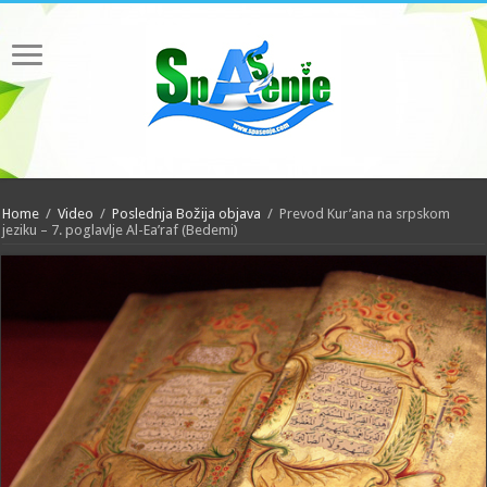
Home
/
Video
/
Poslednja Božija objava
/
Prevod Kur’ana na srpskom
jeziku – 7. poglavlje Al-Ea’raf (Bedemi)