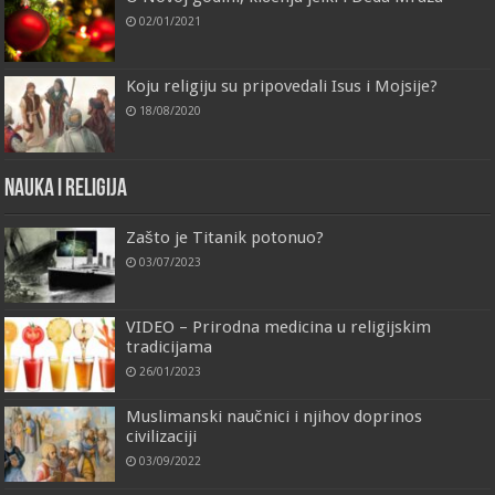
02/01/2021
Koju religiju su pripovedali Isus i Mojsije?
18/08/2020
Nauka i religija
Zašto je Titanik potonuo?
03/07/2023
VIDEO – Prirodna medicina u religijskim
tradicijama
26/01/2023
Muslimanski naučnici i njihov doprinos
civilizaciji
03/09/2022