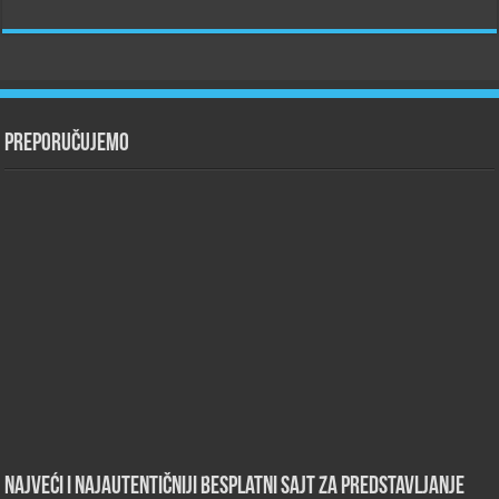
Preporučujemo
Najveći i najautentičniji besplatni sajt za predstavljanje