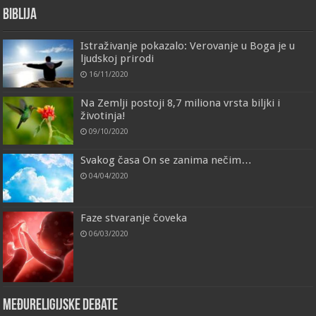
Biblija
Istraživanje pokazalo: Verovanje u Boga je u
ljudskoj prirodi
16/11/2020
Na Zemlji postoji 8,7 miliona vrsta biljki i
životinja!
09/10/2020
Svakog časa On se zanima nečim…
04/04/2020
Faze stvaranje čoveka
06/03/2020
Međureligijske debate