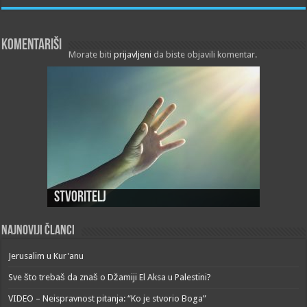
Komentariši
Morate biti
prijavljeni
da biste objavili komentar.
Stvoritelj
Najnoviji članci
Jerusalim u Kur'anu
Sve što trebaš da znaš o Džamiji El Aksa u Palestini?
VIDEO – Neispravnost pitanja: “Ko je stvorio Boga”