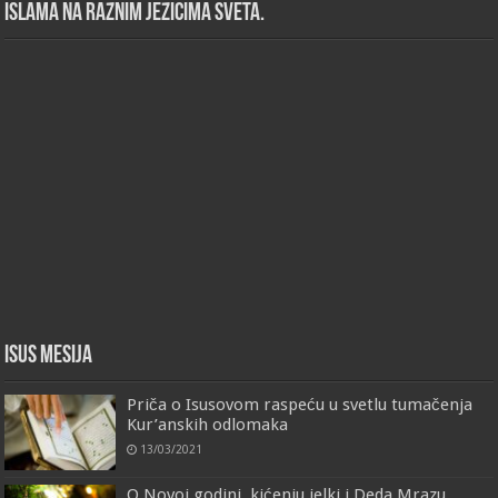
islama na raznim jezicima sveta.
Isus Mesija
Priča o Isusovom raspeću u svetlu tumačenja
Kur’anskih odlomaka
13/03/2021
O Novoj godini, kićenju jelki i Deda Mrazu