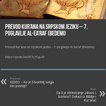
Prevod Kur’ana na srpskom jeziku – 7.
poglavlje Al-Ea’raf (Bedemi)
Prevod Kur’ana na srpskom jeziku – 7. poglavlje Al-Ea’raf (Bedemi)
https://youtu.be/0C9_YCyj-AY
Previous
VIDEO – Ko je Stvoritelj svega
što postoji?
Next
Da li je obrezivanje zdravo i
korisno? Dokazi iz Biblije i
Kur'ana!