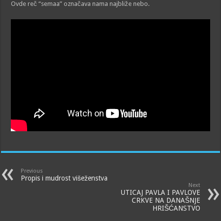
Ovde reč “semaa” označava nama najbliže nebo.
Previous
Propis i mudrost višeženstva
Next
UTICAJ PAVLA I PAVLOVE
CRKVE NA DANAŠNJE
HRIŠĆANSTVO