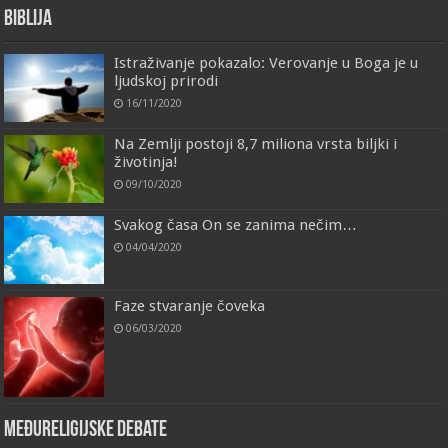
Biblija
Istraživanje pokazalo: Verovanje u Boga je u
ljudskoj prirodi
16/11/2020
Na Zemlji postoji 8,7 miliona vrsta biljki i
životinja!
09/10/2020
Svakog časa On se zanima nečim…
04/04/2020
Faze stvaranje čoveka
06/03/2020
Međureligijske debate