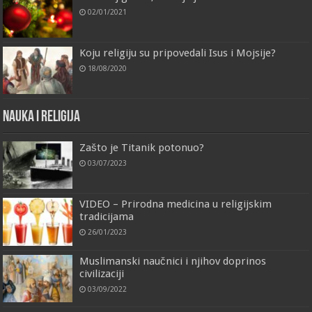
02/01/2021
Koju religiju su pripovedali Isus i Mojsije?
18/08/2020
Nauka i religija
Zašto je Titanik potonuo?
03/07/2023
VIDEO – Prirodna medicina u religijskim
tradicijama
26/01/2023
Muslimanski naučnici i njihov doprinos
civilizaciji
03/09/2022