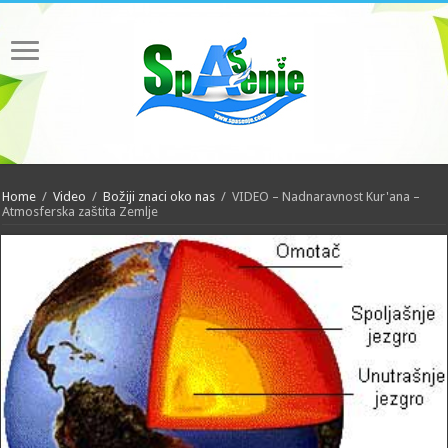
Home
/
Video
/
Božiji znaci oko nas
/
VIDEO – Nadnaravnost Kur'ana –
Atmosferska zaštita Zemlje