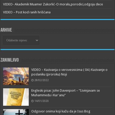
VIDEO- Akademik Muamer Zukorlić-O moralu,porodici,odgoju dece
VIDEO – Post kod ranih hrišćana
Arhive
Arhive
Zanimljivo
VIDEO – Kazivanja o verovesnicima ( 04 ) Kazivanje o
poslaniku (proroku) Noji
28/02/2022
Engleski pisac John Davenport – “Izvinjavam se
Muhammedu i Kur'anu”
14/01/2020
Odgovor onima koji kažu da je Isus Bog