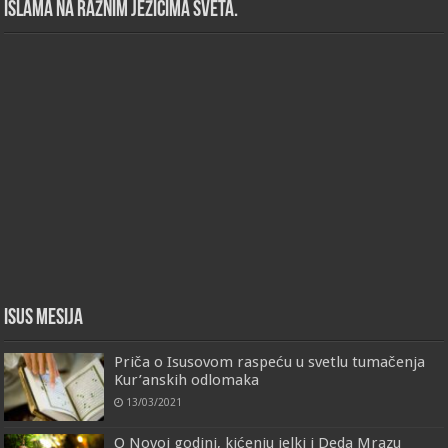
islama na raznim jezicima sveta.
Isus Mesija
Priča o Isusovom raspeću u svetlu tumačenja
Kur’anskih odlomaka
13/03/2021
O Novoj godini, kićenju jelki i Deda Mrazu