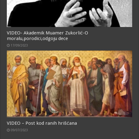
VIDEO- Akademik Muamer Zukorlić-O
moralu,porodici,odgoju dece
17/09/2023
VIDEO – Post kod ranih hrišćana
09/07/2023