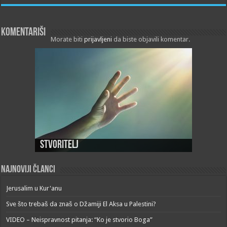
Komentariši
Morate biti
prijavljeni
da biste objavili komentar.
Stvoritelj
Najnoviji članci
Jerusalim u Kur'anu
Sve što trebaš da znaš o Džamiji El Aksa u Palestini?
VIDEO – Neispravnost pitanja: “Ko je stvorio Boga”