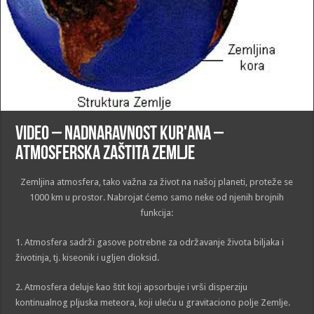
VIDEO – Nadnaravnost Kur'ana –
Atmosferska zaštita Zemlje
Zemljina atmosfera, tako važna za život na našoj planeti, proteže se
1000 km u prostor. Nabrojat ćemo samo neke od njenih brojnih
funkcija:
1. Atmosfera sadrži gasove potrebne za održavanje života biljaka i
životinja, tj. kiseonik i ugljen dioksid.
2. Atmosfera deluje kao štit koji apsorbuje i vrši disperziju
kontinualnog pljuska meteora, koji uleću u gravitaciono polje Zemlje.