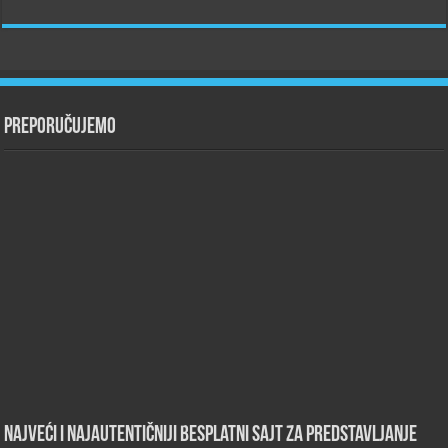
Preporučujemo
Najveći i najautentičniji besplatni sajt za predstavljanje