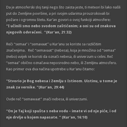
Da je atmosferski sloj tanji nego što zaista jeste, ti meteori bi lako našli
put do Zemljine površine, a pri svojim udarima prouzrokovali bi
požare i ogromnu štetu. Kur’an govori o ovoj funkciji atmosfere:
“I učinili smo nebo svodom zaštićenim; a oni su od znakova
njegovih odvraćeni. ”(Kur’an, 21:32)
Reči “semaa” i “semavaat” u Kur’anu se koriste sa različitim
značenjima. Reč “semavaat” (nebesa), koja je množina od “semaa”
(nebo) uvijek se koristi da označi nebesa, ili univerzum u celini. Reč
“semaa” obično označava neposredno nebo, ili Zemljinu atmosferu.
Kao primer ova dva načina upotrebe u Kur’anu čitamo:
“Stvorio je Bog nebesa i Zemlju s Istinom. Uistinu, u tome je
znak za vernike. ”(Kur’an, 29:44)
Ovde reč “semawaat” znači nebesa, ili univerzumi.
“On je Taj koji spušta s neba vodu – imate vi od nje piće, i od
nje drvlje u kojem napasate. ” (Kur’an, 16:10)