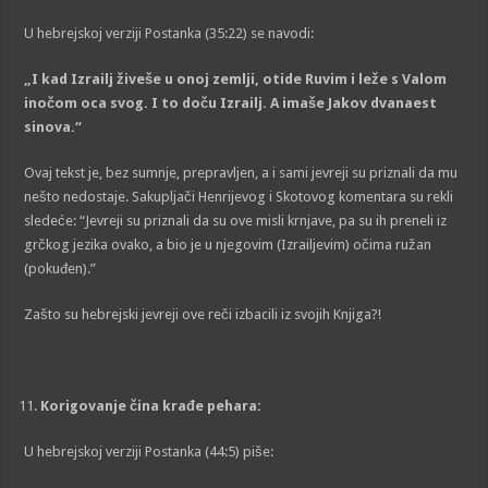
U hebrejskoj verziji Postanka (35:22) se navodi:
„
I kad Izrailj živeše u onoj zemlji, otide Ruvim i leže s Valom
inočom oca svog. I to doču Izrailj. A imaše Jakov dvanaest
sinova.
“
Ovaj tekst je, bez sumnje, prepravljen, a i sami jevreji su priznali da mu
nešto nedostaje. Sakupljači Henrijevog i Skotovog komentara su rekli
sledeće: “Jevreji su priznali da su ove misli krnjave, pa su ih preneli iz
grčkog jezika ovako, a bio je u njegovim (Izrailjevim) očima ružan
(pokuđen).”
Zašto su hebrejski jevreji ove reči izbacili iz svojih Knjiga?!
Korigovanje čina krađe pehara:
U hebrejskoj verziji Postanka (44:5) piše: