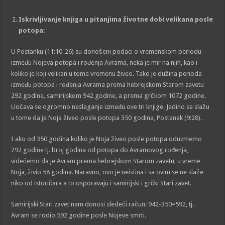
Iskrivljivanje knjiga u pitanjima životne dobi velikana posle
potopa:
U Postanku (11:10-26) su donošeni podaci o vremenskom periodu
između Nojeva potopa i rođenja Avrama, neka je mir na njih, kao i
koliko je koji velikan u tome vremenu živeo. Tako je dužina perioda
između potopa i rođenja Avrama prema hebrejskom Starom zavetu
292 godine, samirijskom 942 godine, a prema grčkom 1072 godine.
Uočava se ogromno neslaganje između ove tri knjige. Jedino se slažu
u tome da je Noja živeo posle potopa 350 godina, Postanak (9:28).
I ako od 350 godina koliko je Noja živeo posle potopa oduzmemo
292 godine tj. broj godina od potopa do Avramovog rođenja,
videćemo da je Avram prema hebrejskom Starom zavetu, u vreme
Noja, živio 58 godina. Naravno, ovo je neistina i sa ovim se ne slaže
niko od istoričara a to osporavaju i samirijski i grčki Stari zavet.
Samirijski Stari zavet nam donosi sledeći račun: 942-350=592, tj.
Avram se rodio 592 godine posle Nojeve smrti.