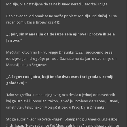
Mojsija, bile ostavljene da se ne bi uneo nered u sadržaj Knjige.
Ceo navedeni odlomak se ne može pripisati Mojsiju. Isti slučaj je i sa
rečenicom u knjizi Brojevi (32:41):
„
I Jair, sin Manasijin otide i uze sela njihova i prozva ih sela
Jairova.
“
Međutim, otvorimo li Prvu knjigu Dnevnika (2:22), suočićemo se sa
iskrivljivanjem drugačije prirode. Saznaćemo da Jair, u stvari, nije sin
Manasijin nego Seguvov:
„
A Seguv rodi Jaira, koji imaše dvadeset i tri grada u zemlji
galadskoj.
“
Tako se greška u imenu njegovog oca desila u jednoj od navedenih
knjiga Brojevi i Ponovljeni zakon, (a već je utvrđeno da su one, u stvari,
umetnute u tekst nakon Mojsija) ili pak, u Prvoj knjizi Dnevnika.
Stoga autori “Rečnika Svete knjige”, Štampanog u Americi, Engleskoj i
Indiji kažu: “Neke rečenice Pet Mojsijevih knjiga” jasno ukazuju da nisu