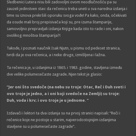
Sledbenici Lutera nisu bili zadovoljni ovom neodlučnošću pa su
zauzeli jedinstven stav: da rečenicu treba uneti u sva naredna izdanja i
time su iznova prekršili oporuku svoga vođe! Pa kako, onda, očekivati
da osude mali broj prepisivača koji su, pre izuma štamparije,
samovoljno prepravljali izdanja Knjige kada isto to rade i oni, nakon
ovolikog mnoštva štamparija?!
Takođe, i poznati naučnik Isak Njutn, u pismu od pedeset stranica,
tvrdi da je ova rečenica, a i neke druge, izmišljena i lažna.
Ta rečenica je, u izdanjima iz 1865. i 1983. godine, stavljena između
dve velike polumesečaste zagrade. Njen tekst je glasio:
“Jer oni što svedoče (na nebu su troje: Otac, Reč i Duh sveti i
ovo troje je jedno, a i oni koji svedoče na Zemlji) su troje:
Duh, voda i krv; i ovo troje je u jednome. “
Izdavači i lektori ta dva izdanja su na prvoj stranici napisali: “Reči i
rečenice koje ne postoje u starim, najverodostojnijim izdanjima
stavljene su u polumesečaste zagrade”.