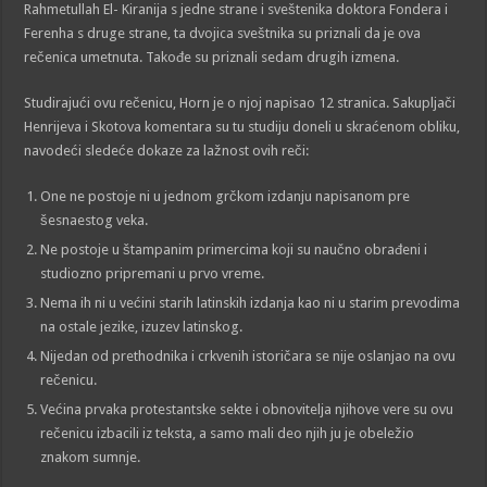
Rahmetullah El- Kiranija s jedne strane i sveštenika doktora Fondera i
Ferenha s druge strane, ta dvojica sveštnika su priznali da je ova
rečenica umetnuta. Takođe su priznali sedam drugih izmena.
Studirajući ovu rečenicu, Horn je o njoj napisao 12 stranica. Sakupljači
Henrijeva i Skotova komentara su tu studiju doneli u skraćenom obliku,
navodeći sledeće dokaze za lažnost ovih reči:
One ne postoje ni u jednom grčkom izdanju napisanom pre
šesnaestog veka.
Ne postoje u štampanim primercima koji su naučno obrađeni i
studiozno pripremani u prvo vreme.
Nema ih ni u većini starih latinskih izdanja kao ni u starim prevodima
na ostale jezike, izuzev latinskog.
Nijedan od prethodnika i crkvenih istoričara se nije oslanjao na ovu
rečenicu.
Većina prvaka protestantske sekte i obnovitelja njihove vere su ovu
rečenicu izbacili iz teksta, a samo mali deo njih ju je obeležio
znakom sumnje.