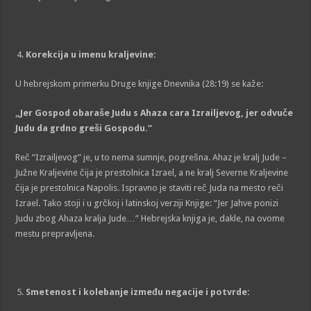
Korekcija u imenu kraljevine:
U hebrejskom primerku Druge knjige Dnevnika (28:19) se kaže:
„
Jer Gospod obaraše Judu s Ahaza cara Izrailjevog, jer odvuče
Judu da grdno greši Gospodu.
“
Reč “Izrailjevog” je, u to nema sumnje, pogrešna. Ahaz je kralj Jude –
Južne Kraljevine čija je prestolnica Izrael, a ne kralj Severne Kraljevine
čija je prestolnica Napolis. Ispravno je staviti reč Juda na mesto reči
Izrael. Tako stoji i u grčkoj i latinskoj verziji Knjige: “Jer Jahve ponizi
Judu zbog Ahaza kralja Jude…” Hebrejska knjiga je, dakle, na ovome
mestu prepravljena.
Smetenost i kolebanje između negacije i potvrde: