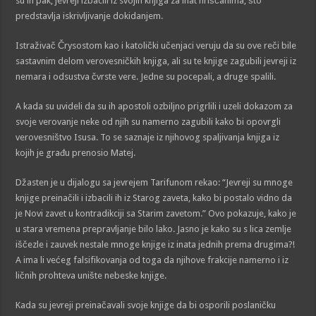
su ih pak, jevreji izbacili iz svojih knjiga za inat hrišćanima, što
predstavlja iskrivljivanje dokidanjem.
Istraživač Črysostom kao i katolički učenjaci veruju da su ove reči bile
sastavnim delom verovesničkih knjiga, ali su te knjige zagubili jevreji iz
nemara i odsustva čvrste vere. Jedne su pocepali, a druge spalili.
A kada su uvideli da su ih apostoli ozbiljno prigrlili i uzeli dokazom za
svoje verovanje neke od njih su namerno zagubili kako bi opovrgli
verovesništvo Isusa. To se saznaje iz njihovog spaljivanja knjiga iz
kojih je građu prenosio Matej.
Džasten je u dijalogu sa jevrejem Tarifunom rekao: “Jevreji su mnoge
knjige preinačili i izbacili ih iz Starog zaveta, kako bi postalo vidno da
je Novi zavet u kontradikciji sa Starim zavetom.” Ovo pokazuje, kako je
u stara vremena prepravljanje bilo lako. Jasno je kako su s lica zemlje
iščezle i zauvek nestale mnoge knjige iz inata jednih prema drugima?!
A ima li većeg falsifikovanja od toga da njihove frakcije namerno i iz
ličnih prohteva unište nebeske knjige.
Kada su jevreji preinačavali svoje knjige da bi osporili poslaničku