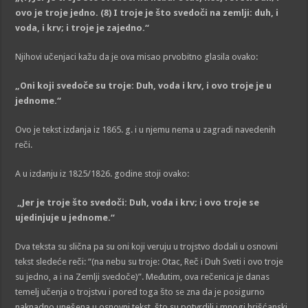
ovo je troje jedno. (8) I troje je što svedoči na zemlji: duh, i
voda, i krv; i troje je zajedno.
“
Njihovi učenjaci kažu da je ova misao prvobitno glasila ovako:
„
Oni koji svedoče su troje: Duh, voda i krv, i ovo troje je u
jednome.
“
Ovo je tekst izdanja iz 1865. g. i u njemu nema u zagradi navedenih
reči.
A u izdanju iz 1825/1826. godine stoji ovako:
„
Jer je troje
š
to svedoči: Duh, voda i krv; i ovo troje se
ujedinjuje u jednome
.“
Dva teksta su slična pa su oni koji veruju u trojstvo dodali u osnovni
tekst sledeće reči: “(na nebu su troje: Otac, Reč i Duh Sveti i ovo troje
su jedno, a i na Zemlji svedoče)”. Međutim, ova rečenica je danas
temelj učenja o trojstvu i pored toga što se zna da je posigurno
naknadno unešena u osnovni tekst, što su potvrdili i mnogi hrišćanski