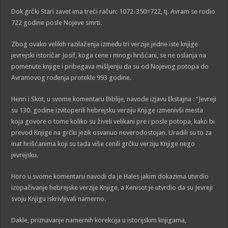
Dok grčki Stari zavet ima treći račun: 1072-350=722, tj. Avram se rodio
722 godine posle Nojeve smrti.
Zbog ovako velikih razilaženja između tri verzije jedne iste knjige
jevrejski istoričar Josif, koga cene i mnogi hrišćani, se ne oslanja na
pomenute knjige i pribegava mišljenju da su od Nojevog potopa do
Avramovog rođenja protekle 993 godine.
Henri i Skot, u svome komentaru Biblije, navode izjavu Ekstajna : “Jevreji
su 130. godine izvitoperili hebrejsku verziju Knjige izmenivši mesta
koja govore o tome koliko su živeli velikani pre i posle potopa, kako bi
prevod Knjige na grčki jezik osvanuo neverodostojan. Uradili su to za
inat hrišćanima koji su tada više cenili grčku verziju Knjige nego
jevrejsku.
Horo u svome komentaru navodi da je Hales jakim dokazima utvrdio
izopačivanje hebrejske verzije Knjige, a Kenisot je utvrdio da su Jevreji
svoju Knjigu iskrivljivali namerno.
Dakle, priznavanje namernih korekcija u istorijskim knjigama,