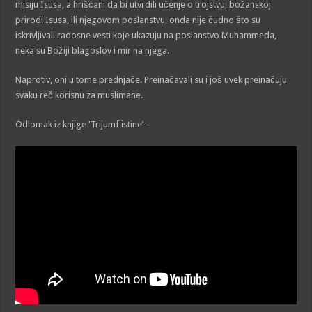
misiju Isusa, a hrišćani da bi utvrdili učenje o trojstvu, božanskoj
prirodi Isusa, ili njegovom poslanstvu, onda nije čudno što su
iskrivljivali radosne vesti koje ukazuju na poslanstvo Muhammeda,
neka su Božiji blagoslov i mir na njega.
Naprotiv, oni u tome prednjače. Preinačavali su i još uvek preinačuju
svaku reč korisnu za muslimane.
Odlomak iz knjige ‘Trijumf istine’ –