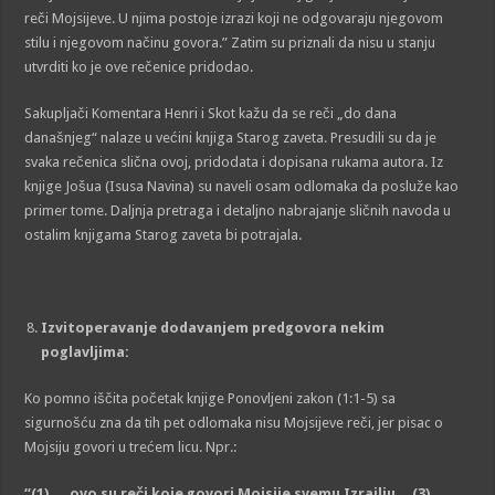
reči Mojsijeve. U njima postoje izrazi koji ne odgovaraju njegovom
stilu i njegovom načinu govora.” Zatim su priznali da nisu u stanju
utvrditi ko je ove rečenice pridodao.
Sakupljači Komentara Henri i Skot kažu da se reči „do dana
današnjeg“ nalaze u većini knjiga Starog zaveta. Presudili su da je
svaka rečenica slična ovoj, pridodata i dopisana rukama autora. Iz
knjige Jošua (Isusa Navina) su naveli osam odlomaka da posluže kao
primer tome. Daljnja pretraga i detaljno nabrajanje sličnih navoda u
ostalim knjigama Starog zaveta bi potrajala.
Izvitoper
a
va
nj
e dodavanjem predgovora nekim
poglavljima:
Ko pomno iščita početak knjige Ponovljeni zakon (1:1-5) sa
sigurnošću zna da tih pet odlomaka nisu Mojsijeve reči, jer pisac o
Mojsiju govori u trećem licu. Npr.:
“(1) … ovo su reči
koje govori
Mojsije svemu Izra
ilj
u..
.
(3) …