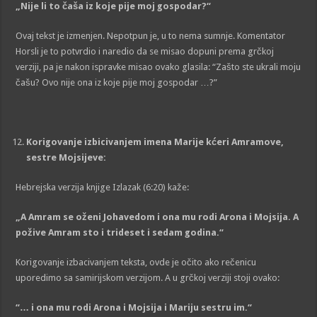
„
Nije li to čaša iz koje pije moj gospodar?
“
Ovaj tekst je izmenjen. Nepotpun je, u to nema sumnje. Komentator
Horsli je to potvrdio i naredio da se misao dopuni prema grčkoj
verziji, pa je nakon ispravke misao ovako glasila: “Zašto ste ukrali moju
čašu? Ovo nije ona iz koje pije moj gospodar …?”
Korigovanje izbiciva
nj
em imena M
arije
kćeri
Amramove
,
sestre M
ojsijeve
:
Hebrejska verzija knjige Izlazak (6:20) kaže:
„
A Amram se oženi Johavedom i ona mu rodi Arona i Mojsija. A
požive Amram sto i trideset i sedam godina.
“
Korigovanje izbacivanjem teksta, ovde je očito ako rečenicu
uporedimo sa samirijskom verzijom. A u grčkoj verziji stoji ovako:
“… i ona mu rodi Arona i Mojsija i Mariju sestru im
.
“