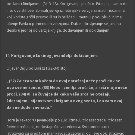
poslanici Rimljanima (3:13-18). Korigovanje je očito. Pitanje je samo da
li su ove stihove izbrisali jevreji iz hebrejske verzije za inat hrišćanima
koji koriste grčki prevod ili su ih hrišćani umetnuli podupirući njima
učenje Pavla u pomenutim verzijama. Dakle, iskrivljivanje se, uistinu,
desilo u jednoj od verzija knjige, dodavanjem ili dokidanjem.
Korigovanje Lukinog
Je
va
n
đelja dokidanjem:
U Jevanđelju po Luki (21:32-34) stoji:
„
(32) Zaista vam kažem da ovaj naraštaj neće proći dok se
ovo sve ne zbude
.
(33) Nebo i zemlja proći će, a reči moje neće
proći. (34) Ali se čuvajte da kako vaša srca ne otežaju
žderanjem i pijanstvom i brigama ovog sveta, i da vam ovaj
dan ne dođe iznenada.
“
Horn je rekao: “U Jevanđelju po Luki, između trideset treće i trideset
četvrte rečenice, nedostaje čitava rečenica. Svi komentatori i
istraživači su pred tom manjkavošću zatvarali oči, sve dok istraživač