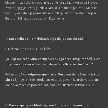
Međutim, ista rečenica opet nije pomenuta u fatinskoj verziji Novog
zaveta kojeg je, 1982. g. izdala katolička štamparija “Darul-Mašrik” u
Bejrutu, kao što nije pomenuta ni u izdanju Slobodne štamparije u
Bejrutu 1983. g. pod nadzorom Džan Avna.
Korekcija s ciljem dokazivanja da je
Isus
sin Božiji:
U Delima Apostola (8:37) se kaže:
„
A Filip mu reče: Ako veruješ od svega srca svog, možeš. A on
odgovarajući reče: Verujem da je Isus Hristos Sin Božji.
“
Rečenicu: „
A on odgovarajući reče: Verujem da je Isus Hristos
Sin Božji
“,
je izmislio i dodao neko od zagovornika trojstva, a s tim,
da je ova rečenica potvora i laž, slažu se i učenjaci Krisbah i Šulc.
Korekcija opisa bludnog čina Rubena s očevom
inočom: