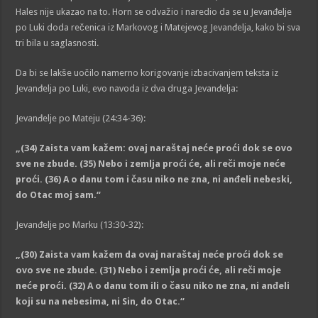
Hales nije ukazao na to. Horn se odvažio i naredio da se u Jevanđelje
po Luki doda rečenica iz Markovog i Matejevog Jevanđelja, kako bi sva
tri bila u saglasnosti.
Da bi se lakše uočilo namerno korigovanje izbacivanjem teksta iz
Jevanđelja po Luki, evo navoda iz dva druga Jevanđelja:
Jevanđelje po Mateju (24:34-36):
„
(34) Zaista vam kažem: ovaj naraštaj neće proći dok se ovo
sve ne zbude. (35) Nebo i zemlja proći će, ali reči moje neće
proći. (36) A o danu tom i času niko ne zna, ni anđeli nebeski,
do Otac moj sam.
“
Jevanđelje po Marku (13:30-32):
„
(30) Zaista vam kažem da ovaj naraštaj neće proći dok se
ovo sve ne zbude. (31) Nebo i zemlja proći će, ali reči moje
neće proći. (32) A o danu tom ili o času niko ne zna, ni anđeli
koji su na nebesima, ni Sin, do Otac.
“