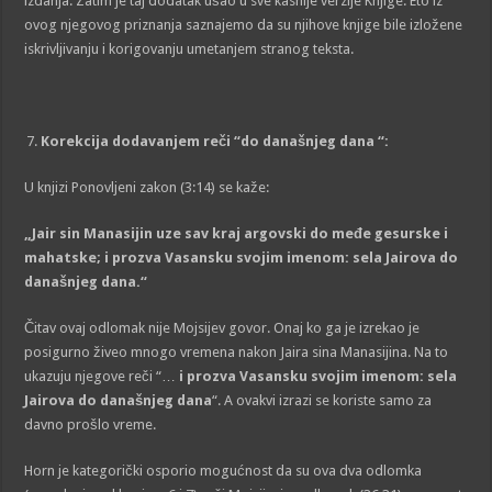
izdanja. Zatim je taj dodatak ušao u sve kasnije verzije Knjige. Eto iz
ovog njegovog priznanja saznajemo da su njihove knjige bile izložene
iskrivljivanju i korigovanju umetanjem stranog teksta.
Korekcija dodavanjem reči “do današnjeg dana “:
U knjizi Ponovljeni zakon (3:14) se kaže:
„
Jair sin Manasijin uze sav kraj argovski do međe gesurske i
mahatske; i prozva Vasansku svojim imenom: sela Jairova do
današnjeg dana.
“
Čitav ovaj odlomak nije Mojsijev govor. Onaj ko ga je izrekao je
posigurno živeo mnogo vremena nakon Jaira sina Manasijina. Na to
ukazuju njegove reči “…
i prozva Vasansku svojim imenom: sela
Jairova do današnjeg dana
“. A ovakvi izrazi se koriste samo za
davno prošlo vreme.
Horn je kategorički osporio mogućnost da su ova dva odlomka