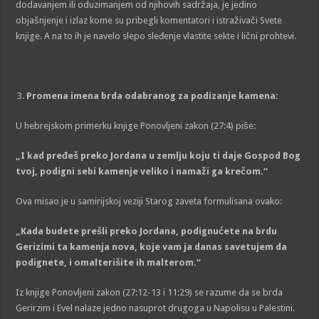
dodavanjem ili oduzimanjem od njihovih sadržaja, je jedino
objašnjenje i izlaz kome su pribegli komentatori i istraživači Svete
knjige. A na to ih je navelo slepo sleđenje vlastite sekte i lični prohtevi.
Pr
omena
imena brda odabranog za podizanje kamena:
U hebrejskom primerku knjige Ponovljeni zakon (27:4) piše:
„
I kad pređeš preko Jordana u zemlju koju ti daje Gospod Bog
tvoj, podigni sebi kamenje veliko i namaži ga krečom.
“
Ova misao je u samirijskoj veziji Starog zaveta formulisana ovako:
„
Kada budete prešli preko Jordana, podignu
ć
ete na brdu
Gerizimi t
a
kame
nja
nov
a
, koje
vam ja danas savetujem da
podignete, i omalterišite ih malterom
.“
Iz knjige Ponovljeni zakon (27:12-13 i 11:29) se razume da se brda
Gerirzim i Evel nalaze jedno nasuprot drugoga u Napolisu u Palestini.