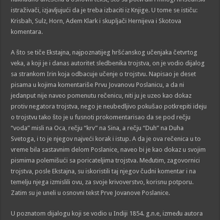
istraživači, izjavljujući da je treba izbaciti iz Knjige. U tome se ističu:
Krisbah, Sulz, Horn, Adem Klark i skupljači Hernijeva i Skotova
komentara.
A što se tiče Ekstajna, najpoznatijeg hršćanskog učenjaka četvrtog
veka, a koji je i danas autoritet sledbenika trojstva, on je vodio dijalog
sa strankom Irin koja odbacuje učenje o trojstvu. Napisao je deset
pisama u kojima komentariše Prvu Jovanovu Poslanicu, a da ni
jedanput nije naveo pomenutu rečenicu, niti ju je uzeo kao dokaz
protiv negatora trojstva, nego je neubedljivo pokušao potkrepiti ideju
o trojstvu tako što je u fusnoti prokomentarisao da se pod rečju
“voda” misli na Oca, rečju “krv” na Sina, a rečju “Duh” na Duha
Svetoga, i to je njegov najveći korak i istup. A da je ova rečenica u to
vreme bila sastavnim delom Poslanice, naveo bi je kao dokaz u svojim
pismima polemišući sa poricateljima trojstva. Međutim, zagovornici
trojstva, posle Ekstajna, su iskoristili taj njegov čudni komentar i na
temelju njega izmislili ovu, za svoje krivoverstvo, korisnu potporu.
Zatim su je uneli u osnovni tekst Prve Jovanove Poslanice.
U poznatom dijalogu koji se vodio u Indiji 1854. g.n.e, između autora