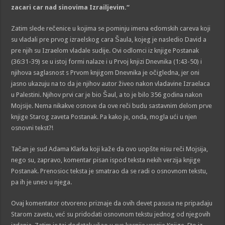
zacari car nad sinovima Izrailjevim.
“
Zatim slede rečenice u kojima se pominju imena edomskih careva koji
su vladali pre prvog izraelskog cara Šaula, kojeg je nasledio David a
pre njih su Izraelom vladale sudije. Ovi odlomci iz knjige Postanak
(36:31-39) se u istoj formi nalaze i u Prvoj knjizi Dnevnika (1:43-50) i
njihova saglasnost s Prvom knjigom Dnevnika je očigledna, jer oni
jasno ukazuju na to da je njihov autor živeo nakon vladavine Izraelaca
u Palestini. Njihov prvi car je bio Šaul, a to je bilo 356 godina nakon
Mojsije. Nema nikakve osnove da ove reči budu sastavnim delom prve
knjige Starog zaveta Postanak. Pa kako je, onda, mogla ući u njen
osnovni tekst?!
Tačan je sud Adama Klarka koji kaže da ovo uopšte nisu reči Mojsija,
nego su, zapravo, komentar pisan ispod teksta nekih verzija knjige
Postanak. Prenosioc teksta je smatrao da se radi o osnovnom tekstu,
pa ih je uneo u njega.
Ovaj komentator otvoreno priznaje da ovih devet pasusa ne pripadaju
Starom zavetu, već su pridodati osnovnom tekstu jednog od njegovih