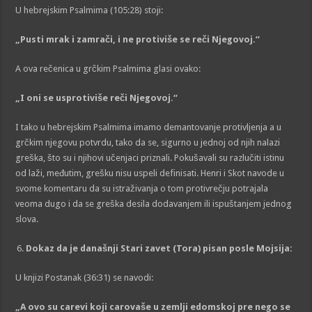
U hebrejskim Psalmima (105:28) stoji:
„
Pusti mrak i zamrači, i ne protiviše se reči Njegovoj.
“
A ova rečenica u grčkim Psalmima glasi ovako:
„
I oni se usprotivi
š
e reči Njegovoj.
“
I tako u hebrejskim Psalmima imamo demantovanje protivljenja a u
grčkim njegovu potvrdu, tako da se, sigurno u jednoj od njih nalazi
greška, što su i njihovi učenjaci priznali. Pokušavali su razlučiti istinu
od laži, međutim, grešku nisu uspeli definisati. Henri i Skot navode u
svome komentaru da su istraživanja o tom protivrečju potrajala
veoma dugo i da se greška desila dodavanjem ili ispuštanjem jednog
slova.
Dokaz da je dana
šnji
Stari zavet (Tora)
pisan pos
l
e M
ojsija:
U knjizi Postanak (36:31) se navodi:
„
A ovo su carevi koji carovaše u zemlji edomskoj pre nego se