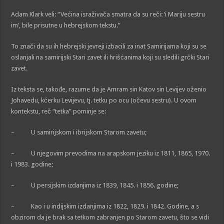
Adam Klark veli: “Većina israživača smatra da su reči: ‘i Mariju sestru
im’, bile prisutne u hebrejskom tekstu.”
To znači da su ih hebrejski jevreji izbacili za inat Samirijama koji su se
oslanjali na samirijski Stari zavet ili hrišćanima koji su sledili grčki Stari
zavet.
Iz teksta se, takođe, razume da je Amram sin Katov sin Levijev oženio
Johavedu, kćerku Levijevu, tj. tetku po ocu (očevu sestru). U ovom
kontekstu, reč “tetka” pominje se:
– U samirijskom i ibrijskom Starom zavetu;
– U njegovim prevodima na arapskom jeziku iz 1811, 1865, 1970.
i 1983. godine;
– U persijskim izdanjima iz 1839, 1845. i 1856. godine;
– Kao i u indijskim izdanjima iz 1822, 1829. i 1842. Godine, a s
obzirom da je brak sa tetkom zabranjen po Starom zavetu, što se vidi