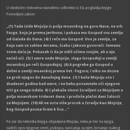
U sledećim redovima navodimo odlomke iz 34. poglavlja knjige
Ponovljeni zakon:
„
(1) Tada iziđe Mojsije iz polja moavskog na goru Nava, na vrh
Fazge, koja je prema Jerihonu; i pokaza mu Gospod svu zemlju
od Galada do Dana
;
(4) I reče mu Gospod: Ovo je zemlja, za
koju sam se zakleo Avramu, Isaku i Jakovu govoreći: Semenu
tvom daću je. Pokazah ti da je vidiš očima svojim, ali u nju
nećeš ući. (5) I umre onde Mojsije, sluga Gospodnji u zemlji
moavskoj po reči Gospodnjoj. (6) A pogrebe ga Gospod u
dolini u zemlji moavskoj prema Vet -Fegoru; i niko ne dozna
za grob njegov do današnjeg dana. (7) I beše Mojsiju sto i
dvadeset godina kad umre, i ne behu potamnele oči njegove
niti ga snaga izdala. 8) I plakaše sinovi Izrailjevi za Mojsijem u
polju moavskom trideset dana; i prođoše plačni dani žalosti
za Mojsijem. (10) Ali ne usta više prorok u Izrailju kao Mojsije,
kog Gospod pozna licem k licu
…“
Pa zar da nebeska Knjiga objavljena Mojsiju, neka je mir na njega,
sadrži opis njegove smrti, pokopa, naricanja za njim, brisanje svakog