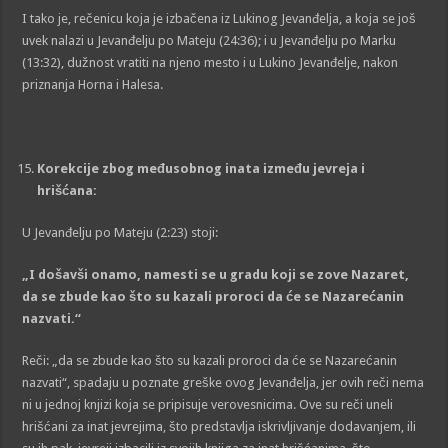
I tako je, rečenicu koja je izbačena iz Lukinog Jevanđelja, a koja se još
uvek nalazi u Jevanđelju po Mateju (24:36); i u Jevanđelju po Marku
(13:32), dužnost vratiti na njeno mesto i u Lukino Jevanđelje, nakon
priznanja Horna i Halesa.
Korekc
ij
e zbog međusobnog inata između jevreja i
h
r
i
šćana:
U Jevanđelju po Mateju (2:23) stoji:
„
I došavši onamo, namesti se u gradu koji se zove Nazaret,
da se zbude kao što su kazali proroci da će se Nazarećanin
nazvati.
“
Reči: „da se zbude kao što su kazali proroci da će se Nazarećanin
nazvati“, spadaju u poznate greške ovog Jevanđelja, jer ovih reči nema
ni u jednoj knjizi koja se pripisuje verovesnicima. Ove su reči uneli
hrišćani za inat jevrejima, što predstavlja iskrivljivanje dodavanjem, ili