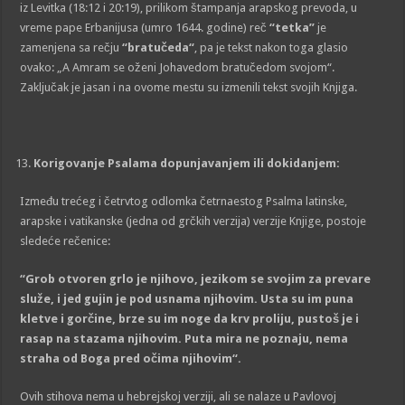
iz Levitka (18:12 i 20:19), prilikom štampanja arapskog prevoda, u
vreme pape Erbanijusa (umro 1644. godine) reč
“tetka”
je
zamenjena sa rečju
“
bratučeda
“
, pa je tekst nakon toga glasio
ovako: „A Amram se oženi Johavedom bratučedom svojom“.
Zaključak je jasan i na ovome mestu su izmenili tekst svojih Knjiga.
Korigovanje Psalama dopunjavanjem ili dokidanjem:
Između trećeg i četrvtog odlomka četrnaestog Psalma latinske,
arapske i vatikanske (jedna od grčkih verzija) verzije Knjige, postoje
sledeće rečenice:
“Grob otvoren grlo je njihovo, jezikom se svojim za prevare
služe, i jed gujin je pod usnama njihovim. Usta su im puna
kletve i gorčine, brze su im noge da krv proliju, pustoš je i
rasap na stazama njihovim. Puta mira ne poznaju, nema
straha od Boga pred očima njihovim
“.
Ovih stihova nema u hebrejskoj verziji, ali se nalaze u Pavlovoj