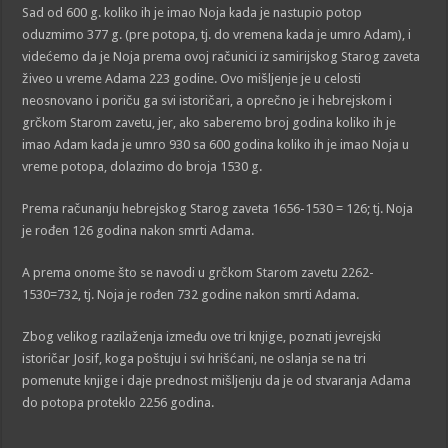
Sad od 600 g. koliko ih je imao Noja kada je nastupio potop
oduzmimo 377 g. (pre potopa, tj. do vremena kada je umro Adam), i
videćemo da je Noja prema ovoj računici iz samirijskog Starog zaveta
živeo u vreme Adama 223 godine. Ovo mišljenje je u celosti
neosnovano i poriču ga svi istoričari, a oprečno je i hebrejskom i
grčkom Starom zavetu, jer, ako saberemo broj godina koliko ih je
imao Adam kada je umro 930 sa 600 godina koliko ih je imao Noja u
vreme potopa, dolazimo do broja 1530 g.
Prema računanju hebrejskog Starog zaveta 1656-1530 = 126; tj. Noja
je rođen 126 godina nakon smrti Adama.
A prema onome što se navodi u grčkom Starom zavetu 2262-
1530=732, tj. Noja je rođen 732 godine nakon smrti Adama.
Zbog velikog razilaženja između ove tri knjige, poznati jevrejski
istoričar Josif, koga poštuju i svi hrišćani, ne oslanja se na tri
pomenute knjige i daje prednost mišljenju da je od stvaranja Adama
do potopa proteklo 2256 godina.