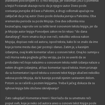
(navedeni pod brojem 6 i 7) reči Mojsija, jer odlomak (36:31) pomenut
u knjizi Postanak ukazuje na to da je njegov autor živeo posle
osnivanja jevrejske države u Palestini, a drugi odlomak upućuje na
zaključak da je taj autor živeo posle dolaska jevreja u Palestinu. Oba
vremenska perioda su posle Mojsija. Ova dva odlomka nisu
beznačajna, naprotiv oni su teški teret osnovnom tekstu knjige, jer da
je Mojsije autor knjige Ponovljeni zakon ne bi rekao: “do dana
današnjeg”. Horn smatra da je ove reči, nekoliko vekova nakon
Mojsija, dopisao neki od autora, ispod teksta, kako bi se znalo da ime
koje je tome mestu dao Jair postoji i danas. Zatim je, u kasnijim
izdanjima, ovaj kratki komentar ušao u osnovni tekst. Onaj ko sumnja u
reči Horna neka pogleda grčku verziju, pa će se uveriti da se
pridodate reči koje nalazimo u osnovnom tekstu nekih izdanja nalaze u
nekim drugim izdanjima, ali kao komentar ispod teksta. Hom priznaje
da su komentatori ispod teksta u osnovni tekst Knjige ubačeni nekoliko
vekova posle Mojsija, da bi kasnije postali njenim sastavnim delom.
Potom su se raširili u poznim knjigama. Treba li jačeg dokaza da su
njihove knjige bile izložene iskrivljivanju?
Zato sakupljači Komentara Henri i Skot kažu da su umetnute reči
poput ovih, koje je neko od autora uneo u osnovni tekst Knjige posle