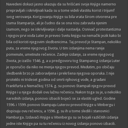
Navedeni dokazi jasno ukazuju da su hrišćani svoje Knjige namerno
prepravljali i iskrivljivali kada su u tome videli vlastitu korist i trijumf
svog verovanja. Korigovanju Knjige su bila vrata širom otvorena pre
izuma štamparije, ali je čudno da se ona nisu zabravila njenim
izumom, nego se iskrivljivanje i dalje nastavlja. Osnivač protestantizma
i njegov prvi vođa Luter je preveo Svetu knjigu na nemački jezik kako bi
bila od koristi njegovim sledbenicima. Taj prevod je štampan, nekoliko
puta, za vreme njegovog života. U tim izdanjima nema ranije
pomenute, umetnute rečenice. Zadnje izdanje, za vreme njegovog
života, je izašlo 1546. g, a u predgovoru tog štampanog izdanja Luter
je oporučio da niko ne menja njegov prevod. Međutim, po običaju
sledbenik brzo je zaboravljena i prekršena njegova oporuka. I nije
proteklo ni trideset godina od smrti njihovog vođe, a građani
Frankfurta u Nemačkoj 1574. g. su ponovo štampali njegov prevod
Knjige i u njega dodali ovu lažnu rečenicu. Nakon toga su je, u nekoliko
narednih izdanja, ponovo izbacili bojeći se za vlastiti ugled. Godine
1596. i 1599. ponovo štampaju Luterov prevod Knjige u Vitnbergu i
dopisuju ovu rečenicu, a 1596. g. su ih u tome sledili i stanovnici
Hamburga. Izdavači Knjige u Vitenbergu su se bojali različitih izdanja
jedne iste Knjige pa su tu rečenicu iz novog izdanja ponovo izbacili.