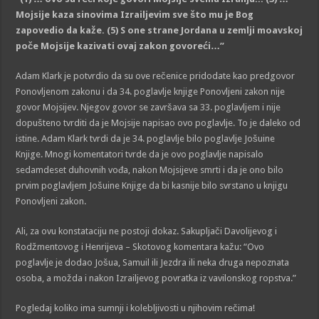
Mojsije
kaza sinovima
Izra
iljevim
sve
š
to mu je
Bog
za
povedio da kaže
. (5) S one strane Jordana u zemlji moavskoj
poče Mojsije kazivati ovaj zakon govoreći…”
Adam Klark je potvrdio da su ove rečenice pridodate kao predgovor
Ponovljenom zakonu i da 34. poglavlje knjige Ponovljeni zakon nije
govor Mojsijev. Njegov govor se završava sa 33. poglavljem i nije
dopušteno tvrditi da je Mojsije napisao ovo poglavlje. To je daleko od
istine. Adam Klark tvrdi da je 34. poglavlje bilo poglavlje Jošuine
Knjige. Mnogi komentatori tvrde da je ovo poglavlje napisalo
sedamdeset duhovnih vođa, nakon Mojsijeve smrti i da je ono bilo
prvim poglavljem Jošuine Knjige da bi kasnije bilo svrstano u knjigu
Ponovljeni zakon.
Ali, za ovu konstataciju ne postoji dokaz. Sakupljači Davolijevog i
Rodžmentovog i Henrijeva – Skotovog komentara kažu: “Ovo
poglavlje je dodao Jošua, Samuil ili Jezdra ili neka druga nepoznata
osoba, a možda i nakon Izrailjevog povratka iz vavilonskog ropstva.”
Pogledaj koliko ima sumnji i kolebljivosti u njihovim rečima!