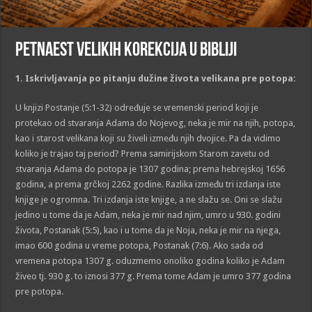
Petnaest velikih korekcija u Bibliji
1
. Iskrivlj
a
va
nj
a po pitanju dužine života velikana pre potopa:
U knjizi Postanje (5:1-32) određuje se vremenski period koji je
protekao od stvaranja Adama do Nojevog, neka je mir na njih, potopa,
kao i starost velikana koji su živeli između njih dvojice. Pa da vidimo
koliko je trajao taj period? Prema samirijskom Starom zavetu od
stvaranja Adama do potopa je 1307 godina; prema hebrejskoj 1656
godina, a prema grčkoj 2262 godine. Razlika između tri izdanja iste
knjige je ogromna. Tri izdanja iste knjige, a ne slažu se. Oni se slažu
jedino u tome da je Adam, neka je mir nad njim, umro u 930. godini
života, Postanak (5:5), kao i u tome da je Noja, neka je mir na njega,
imao 600 godina u vreme potopa, Postanak (7:6). Ako sada od
vremena potopa 1307 g. oduzmemo onoliko godina koliko je Adam
živeo tj. 930 g. to iznosi 377 g. Prema tome Adam je umro 377 godina
pre potopa.