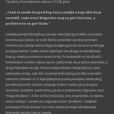
Taj tekst u Ponovljenom zakonu (11:29) glasi:
„
I kad te uvede Gospod Bog tvoj u zemlju u koju ideš da je
naslediš, tada izreci blagoslov onaj na gori Garizinu, a
prokletstvo na gori Evalu.
“
Između jevreja hebrejskog i jevreja samirijskog porekla, u prastara
vremena pa i danas, se vode žučne polemike i postoje poznate
razmirice po pitanju imena blagoslovljenog brda na kome je Mojsije
podigao kamen. Svaka strana optužuje onu drugu za iskrivljivanje
Starog zaveta promenom imena brda. Protestantski se istraživači i
komentatori u tome i danas spore. Jedni tvrde da je tačna samirijska, a
drugi hebrejska verzija. Prema Adamu Klarku i Keniju bliža je istini
samirijska verzija, zato što su jevreji hebrejskog porekla ovaj tekst
namerno izmenili i to iz neprijateljstva prema jevrejima samirijskog
porekla koji brdo Garizim smatraju čistim i svetim, jer je bogato
izvorima, rastinjem i parkovima, pa mu u potpunosti odgovara izraz
“blagoslovljeno”. A što se tiče brda Eval, ono je kamenito, na njemu
nema rastinja, i sasvim mu odgovara naziv “prokleto”. Istaknuti
poznavaoci hrišćanstva i na ovom mestu priznaju iskrivljavanje
hebrejske verzije Starog zaveta.