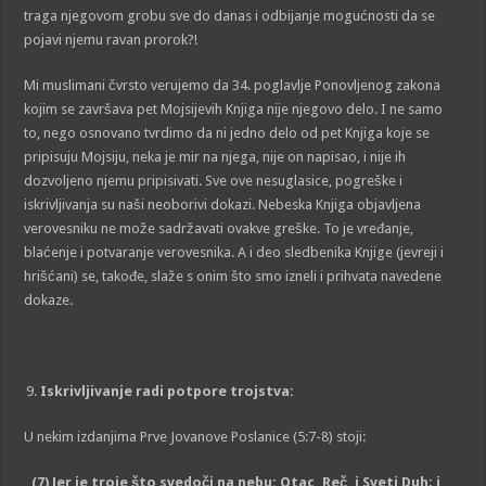
traga njegovom grobu sve do danas i odbijanje mogućnosti da se
pojavi njemu ravan prorok?!
Mi muslimani čvrsto verujemo da 34. poglavlje Ponovljenog zakona
kojim se završava pet Mojsijevih Knjiga nije njegovo delo. I ne samo
to, nego osnovano tvrdimo da ni jedno delo od pet Knjiga koje se
pripisuju Mojsiju, neka je mir na njega, nije on napisao, i nije ih
dozvoljeno njemu pripisivati. Sve ove nesuglasice, pogreške i
iskrivljivanja su naši neoborivi dokazi. Nebeska Knjiga objavljena
verovesniku ne može sadržavati ovakve greške. To je vređanje,
blaćenje i potvaranje verovesnika. A i deo sledbenika Knjige (jevreji i
hrišćani) se, takođe, slaže s onim što smo izneli i prihvata navedene
dokaze.
Iskrivljivanje radi potpore trojstva:
U nekim izdanjima Prve Jovanove Poslanice (5:7-8) stoji:
„
(7) Jer je troje što svedoči na nebu: Otac, Reč, i Sveti Duh; i