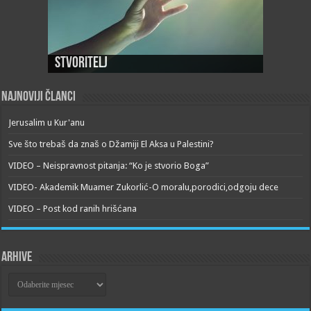
Stvoritelj
Najnoviji članci
Jerusalim u Kur'anu
Sve što trebaš da znaš o Džamiji El Aksa u Palestini?
VIDEO – Neispravnost pitanja: “Ko je stvorio Boga”
VIDEO- Akademik Muamer Zukorlić-O moralu,porodici,odgoju dece
VIDEO – Post kod ranih hrišćana
Arhive
Arhive