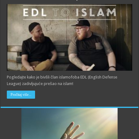
Pogledajte kako je bivšli član islamofoba EDL (English Defense
League) zadivljujuće prešao na islam!
Pročitaj više...