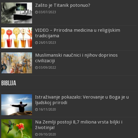
Zašto je Titanik potonuo?
03/07/2023
VIDEO – Prirodna medicina u religijskim
tradicijama
26/01/2023
Muslimanski naučnici i njihov doprinos
civilizaciji
03/09/2022
Biblija
Istraživanje pokazalo: Verovanje u Boga je u
ljudskoj prirodi
16/11/2020
Na Zemlji postoji 8,7 miliona vrsta biljki i
životinja!
09/10/2020