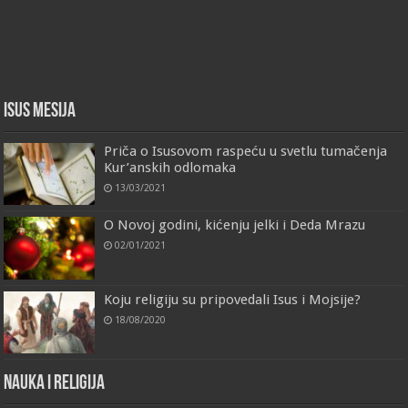
Isus Mesija
Priča o Isusovom raspeću u svetlu tumačenja
Kur’anskih odlomaka
13/03/2021
O Novoj godini, kićenju jelki i Deda Mrazu
02/01/2021
Koju religiju su pripovedali Isus i Mojsije?
18/08/2020
Nauka i religija