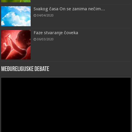
Svakog časa On se zanima nečim…
04/04/2020
Faze stvaranje čoveka
06/03/2020
Međureligijske debate
Video
Player