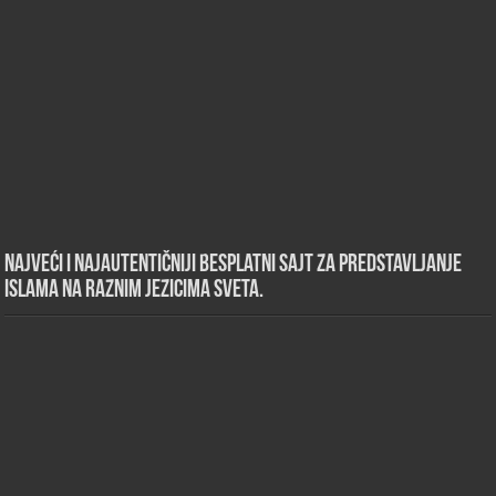
Najveći i najautentičniji besplatni sajt za predstavljanje
islama na raznim jezicima sveta.