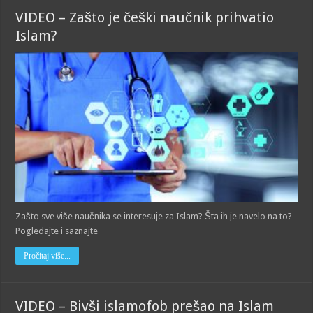
VIDEO – Zašto je češki naučnik prihvatio
Islam?
Zašto sve više naučnika se interesuje za Islam? Šta ih je navelo na to?
Pogledajte i saznajte
Pročitaj više...
VIDEO – Bivši islamofob prešao na Islam