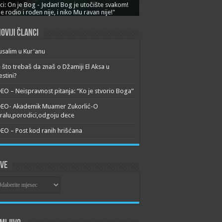
ci: On je Bog - Jedan! Bog je utočište svakom!
je rodio i rođen nije, i niko Mu ravan nije!"
oviji članci
usalim u Kur'anu
 što trebaš da znaš o Džamiji El Aksa u
estini?
EO – Neispravnost pitanja: “Ko je stvorio Boga”
DEO- Akademik Muamer Zukorlić-O
alu,porodici,odgoju dece
EO – Post kod ranih hrišćana
ive
ive