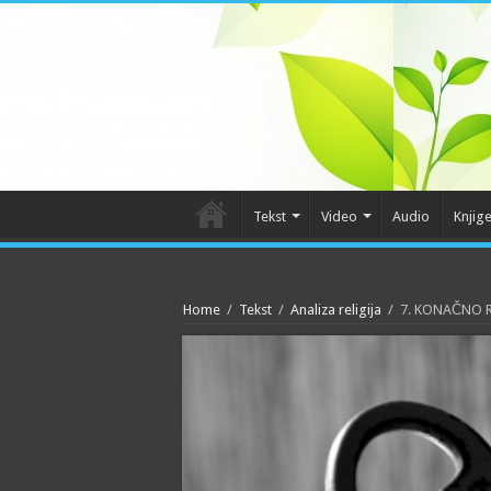
Tekst
Video
Audio
Knjig
Home
/
Tekst
/
Analiza religija
/
7. KONAČNO 