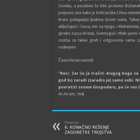
čoveku, a posebno bi bilo protivno Božans
potpuno zna kako je hrišćanska Crkva nametn
krvno pokajanje) ljudima širom sveta. Takv
uključujući i Isusa, mir na njega, i Muhamed
(preko Isusa Hrista), Svemogući Allah jasno 
osoba za takav greh i odgovorna sama za
rođenjem.
Časni Kuran navodi:
“Reci: Zar ću ja tražiti drugog boga 
god ko zaradi (zaradio je) samo sebi. 
povratiti svome Gospodaru, pa će vas O
Al-An'am, 164)
Previous
6. KONAČNO REŠENjE
ZAGONETKE TROJSTVA