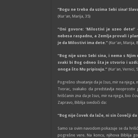
“Bogu ne treba da uzima Sebi sina! Slav
(Kur'an, Marija, 35)
“Oni govore: ‘Milostivi je uzeo dete!
nebesa raspadnu, a Zemlja provali i pla
je da Milostivi ima dete.”
(Kur'an, Marija, 
“Bog nije uzeo Sebi sina, i nema s Njim
svaki bi Bog odneo šta je stvorio i uzdi
onoga što Mu pripisuju.”
(Kur'an, Vernici, 
Pogrešno shvatanje da je Isus, mir na njega, n
Tvorac, svakako da predstavlja neoprostiv 
hrišćanin zna da je Isus, mir na njega, bio čo
Zapravo, Biblija svedoči da:
“Bog nije čovek da laže, ni sin čovečji da
Samo sa ovim navodom pokazuje se da hrišćani 
pogrešne vere. Na koncu, njihova Biblija g