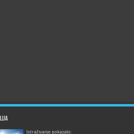
lija
Istraživanje pokazalo: