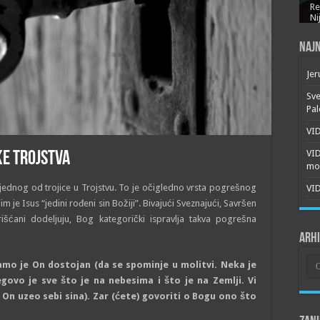
Re
Ni
Najn
Jer
Sve
Pal
VID
VI
KE TROJSTVA
mor
jednog od trojice u Trojstvu. To je očigledno vrsta pogrešnog
VID
 je Isus “jedini rođeni sin Božiji”. Bivajući Sveznajući, Savršen
išćani dodeljuju, Bog kategorički ispravlja takva pogrešna
Arh
Arh
Samo je On dostojan (da se spominje u molitvi. Neka je
govo je sve što je na nebesima i što je na Zemlji. Vi
n uzeo sebi sina). Zar (ćete) govoriti o Bogu ono što