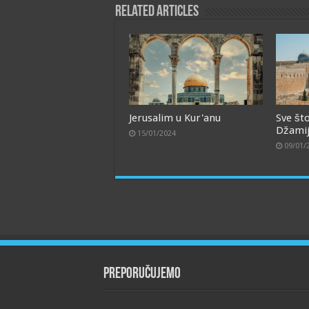
Related Articles
Jerusalim u Kur'anu
Sve št
Džamiji
15/01/2024
09/01/
Preporučujemo