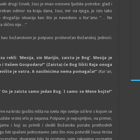
svaki drugi čovek, Isus je imao osnovne ljudske potrebe: glad i
reban odmor na kraju dana, Isus, mir na njega, je isto tako
drugačiju situaciju kao što je navedeno u Kur'anu: “… Ne
a slično nije…”
m kao božanstvom je potpuno protivrečan Božanskoj Jednoći.
u rekli: ‘Mesija, sin Marijin, zaista je Bog’. Mesija je
 i Vašem Gospodaru!” (Zaista) će Bog lišiti Raja onoga
ravište je vatra. A nasilnicima nema pomagača!”
(Kur'an,
!’ On je zaista samo jedan Bog. I samo se Mene bojte!”
e na krstu (pošto ništa na svetu nije svetije od krvi s kojom se
udske vrste) vrlo je nejasna. Potpuno je nepojmljivo, na primer,
ama i koji su primili i sledili Božanske poruke prethodnih
gu biti spašeni jednostavno zato što nisu potvrdili Isusa Hrista
o pogrešno shvatanje bilo bi protivno svim zakonima poznatim