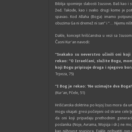
Biblija spominje slabosti Isusove. Baš kao i 
žeđ. Takođe, kao i svako drugi kome je pot
spavao. Kod Allaha (Boga) imamo potpuno 
obuzima Ga ni dremež ni san” i “… Njemu ništ
Dakle, koncept hrišćanstva u vezi sa Isuso
Časni Kur'an navodi:
“Svakako su neverstvo učinili oni koji s
rekao: “O Izraelćani, služite Bogu, mom
koji Bogu pripisuje druga i njegovo bo
Trpeza, 75)
“I Bog je rekao: ‘Ne uzimajte dva Boga
(Kur'an, Pčele, 51)
Hrišćanska doktrina po kojoj Isus mora da umr
mogu okajati gresi počinjeni od strane cele lj
da oni koji pripadaju prethodnim generacij
poslanika (Noje, Avrama, Mojsija i dr.) ne mo
kao njihovog spasioca. Dakle, prihvatiti ov