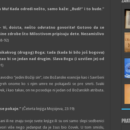
Zani
a Mu! Kada odredi nešto, samo kaže: „Budi!“ i to bude.”
’ – Vi, doista, nešto odvratno govorite! Gotovo da se
nine zdrobe što Milostivom pripisuju dete. Nezamislivo
88-92)
 nikakvog (drugog) Boga; tada (kada bi bilo još bogova)
zao bi se jedan nad drugim. Slava Bogu (i uzvišen je) od
91)
avodno “jedini Božiji sin”, iste Božanske esencije kao i Savršeni
greh onome ko s njim umre ne pokajavši se pre smrti. Svaki
vek, i kao takav, on ne poseduje ni jedan od Božanskih atributa.
 se pokaje.”
(Četvrta knjiga Mojsijeva, 23:19)
Prat
ili ne znaju svoje svete knjige ili su oni samo slepi sedbenici
ovori više nego jedanput da je Isus bio čovek. U tom smislu,