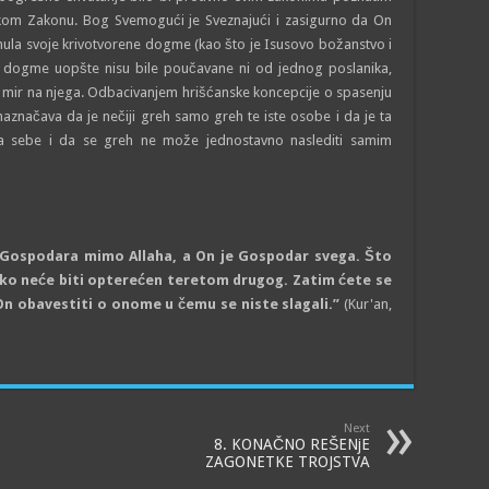
kom Zakonu. Bog Svemogući je Sveznajući i zasigurno da On
ula svoje krivotvorene dogme (kao što je Isusovo božanstvo i
e dogme uopšte nisu bile poučavane ni od jednog poslanika,
a, mir na njega. Odbacivanjem hrišćanske koncepcije o spasenju
naznačava da je nečiji greh samo greh te iste osobe i da je ta
 sebe i da se greh ne može jednostavno naslediti samim
za Gospodara mimo Allaha, a On je Gospodar svega. Što
Niko neće biti opterećen teretom drugog. Zatim ćete se
n obavestiti o onome u čemu se niste slagali.”
(Kur'an,
Next
8. KONAČNO REŠENjE
ZAGONETKE TROJSTVA