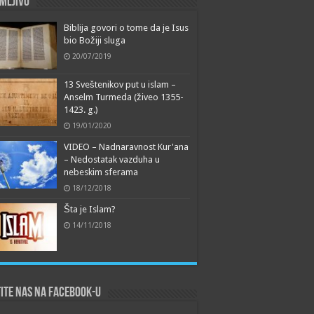
mljivo
Biblija govori o tome da je Isus
bio Božiji sluga
20/07/2019
13 Sveštenikov put u islam –
Anselm Turmeda (živeo 1355-
1423. g.)
19/01/2020
VIDEO – Nadnaravnost Kur'ana
– Nedostatak vazduha u
nebeskim sferama
18/12/2018
Šta je Islam?
14/11/2018
ite nas na Facebook-u