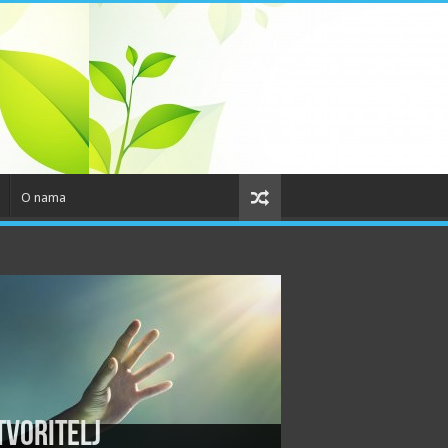
O nama
tvoritelj