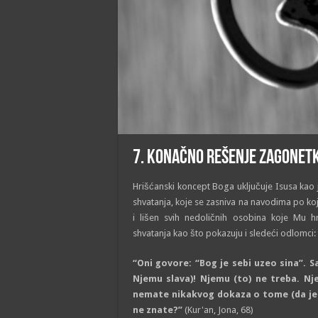
7. KONAČNO REŠENjE ZAGONET
Hrišćanski koncept Boga uključuje Isusa kao 
shvatanja, koje se zasniva na navodima po kojim
i lišen svih nedoličnih osobina koje Mu hr
shvatanja kao što pokazuju i sledeći odlomci:
“Oni govore: “Bog je sebi uzeo sina”. 
Njemu slava)! Njemu (to) ne treba. Nje
nemate nikakvog dokaza o tome (da je O
ne znate?”
(Kur'an, Jona, 68)