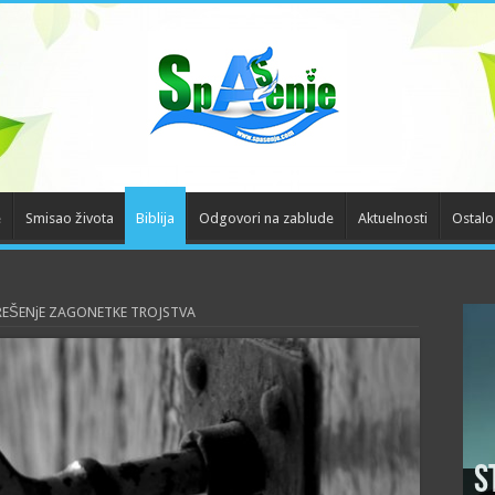
e
Smisao života
Biblija
Odgovori na zablude
Aktuelnosti
Ostalo
REŠENjE ZAGONETKE TROJSTVA
S