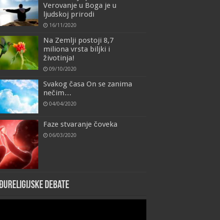
Verovanje u Boga je u
ljudskoj prirodi
16/11/2020
Na Zemlji postoji 8,7
miliona vrsta biljki i
životinja!
09/10/2020
Svakog časa On se zanima
nečim…
04/04/2020
Faze stvaranje čoveka
06/03/2020
đureligijske debate
eo
yer