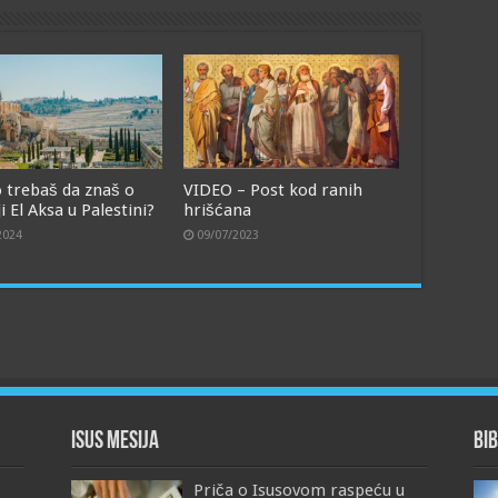
o trebaš da znaš o
VIDEO – Post kod ranih
 El Aksa u Palestini?
hrišćana
2024
09/07/2023
Isus Mesija
Bib
Priča o Isusovom raspeću u