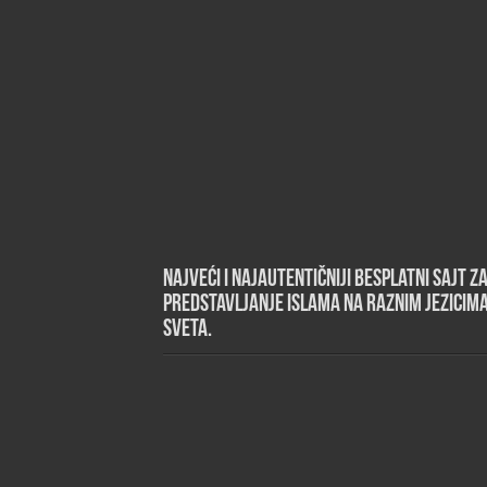
Najveći i najautentičniji besplatni sajt z
predstavljanje islama na raznim jezicim
sveta.