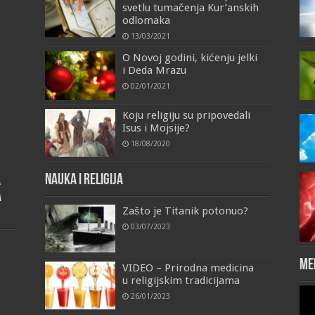
svetlu tumačenja Kur’anskih
odlomaka
13/03/2021
O Novoj godini, kićenju jelki
i Deda Mrazu
02/01/2021
Koju religiju su pripovedali
Isus i Mojsije?
18/08/2020
Nauka i religija
a
a
Zašto je Titanik potonuo?
03/07/2023
Me
VIDEO – Prirodna medicina
u religijskim tradicijama
Vid
26/01/2023
Pla