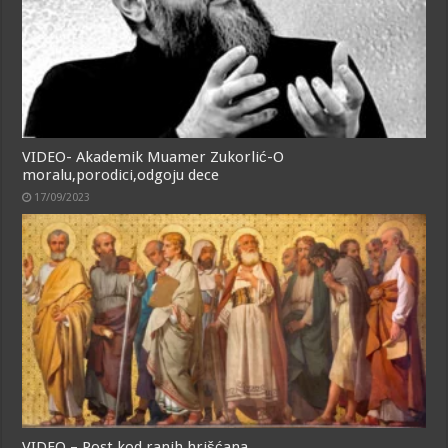
VIDEO- Akademik Muamer Zukorlić-O
moralu,porodici,odgoju dece
17/09/2023
VIDEO – Post kod ranih hrišćana