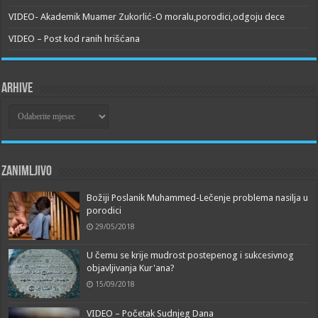
VIDEO- Akademik Muamer Zukorlić-O moralu,porodici,odgoju dece
VIDEO – Post kod ranih hrišćana
Arhive
Arhive
Zanimljivo
Božiji Poslanik Muhammed-Lečenje problema nasilja u
porodici
29/05/2018
U čemu se krije mudrost postepenog i sukcesivnog
objavljivanja Kur'ana?
15/09/2018
VIDEO – Početak Sudnjeg Dana