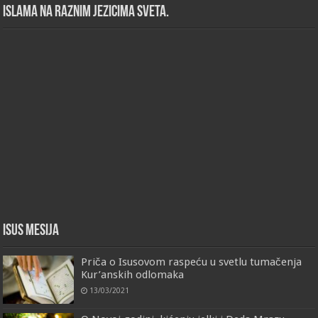
islama na raznim jezicima sveta.
Isus Mesija
Priča o Isusovom raspeću u svetlu tumačenja
Kur’anskih odlomaka
13/03/2021