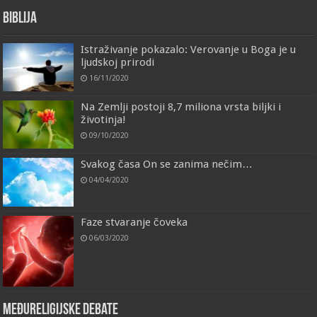
Biblija
Istraživanje pokazalo: Verovanje u Boga je u
ljudskoj prirodi
16/11/2020
Na Zemlji postoji 8,7 miliona vrsta biljki i
životinja!
09/10/2020
Svakog časa On se zanima nečim…
04/04/2020
Faze stvaranje čoveka
06/03/2020
Međureligijske debate