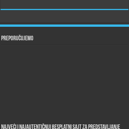
Preporučujemo
Najveći i najautentičniji besplatni sajt za predstavljanje