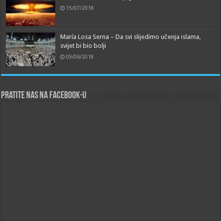
15/07/2018
María Losa Serna – Da svi slijedimo učenja islama,
svijet bi bio bolji
09/06/2018
Pratite nas na Facebook-u