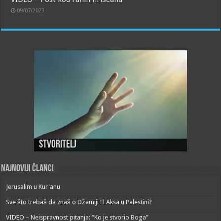
09/07/2023
Stvoritelj
Najnoviji članci
Jerusalim u Kur'anu
Sve što trebaš da znaš o Džamiji El Aksa u Palestini?
VIDEO – Neispravnost pitanja: “Ko je stvorio Boga”