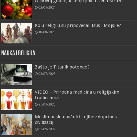
O Novoj godini, kićenju jelki i Deda Mrazu
02/01/2021
Koju religiju su pripovedali Isus i Mojsije?
18/08/2020
Nauka i religija
Zašto je Titanik potonuo?
03/07/2023
VIDEO – Prirodna medicina u religijskim
tradicijama
26/01/2023
Muslimanski naučnici i njihov doprinos
civilizaciji
03/09/2022