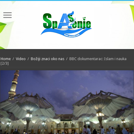
Home
/
Video
/
Božiji znaci oko nas
/
BBC dokumentarac: Islam i nauka
[2/3]