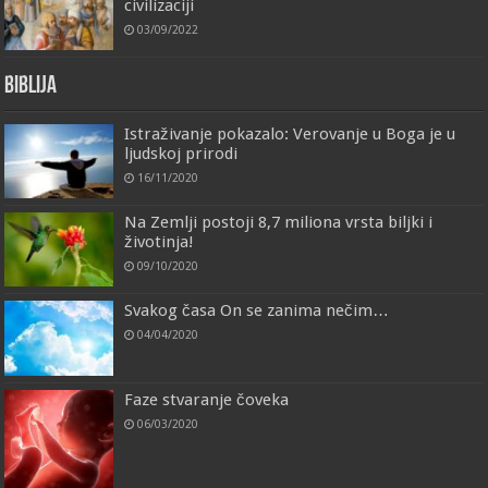
civilizaciji
03/09/2022
Biblija
Istraživanje pokazalo: Verovanje u Boga je u
ljudskoj prirodi
16/11/2020
Na Zemlji postoji 8,7 miliona vrsta biljki i
životinja!
09/10/2020
Svakog časa On se zanima nečim…
04/04/2020
Faze stvaranje čoveka
06/03/2020