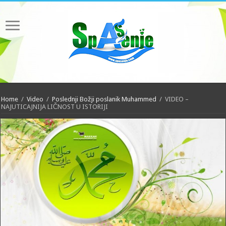
Home
/
Video
/
Poslednji Božji poslanik Muhammed
/
VIDEO –
NAJUTICAJNIJA LIČNOST U ISTORIJI