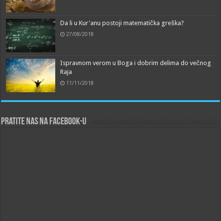
Da li u Kur'anu postoji matematička greška?
27/08/2018
Ispravnom verom u Boga i dobrim delima do večnog
Raja
11/11/2018
Pratite nas na Facebook-u