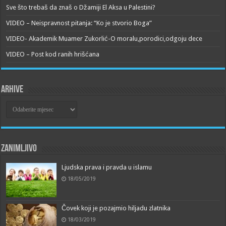
Sve što trebaš da znaš o Džamiji El Aksa u Palestini?
VIDEO – Neispravnost pitanja: “Ko je stvorio Boga”
VIDEO- Akademik Muamer Zukorlić-O moralu,porodici,odgoju dece
VIDEO – Post kod ranih hrišćana
Arhive
Arhive
Zanimljivo
Ljudska prava i pravda u islamu
18/05/2019
Čovek koji je pozajmio hiljadu zlatnika
18/03/2019