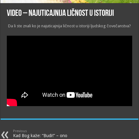
VIDEO – NAJUTICAJNIJA LIČNOST U ISTORIJI
Da li ste znali ko je najuticajnija ličnost u istoriji ljudskog čovečanstva?
Previous
Kad Bog kaže: “Budi!” – ono