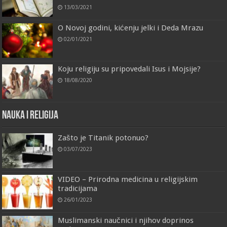
13/03/2021
O Novoj godini, kićenju jelki i Deda Mrazu
02/01/2021
Koju religiju su pripovedali Isus i Mojsije?
18/08/2020
Nauka i religija
Zašto je Titanik potonuo?
03/07/2023
VIDEO – Prirodna medicina u religijskim
tradicijama
26/01/2023
Muslimanski naučnici i njihov doprinos