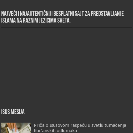
Najveći i najautentičniji besplatni sajt za predstavljanje
islama na raznim jezicima sveta.
Isus Mesija
Priča o Isusovom raspeću u svetlu tumačenja
Kur’anskih odlomaka