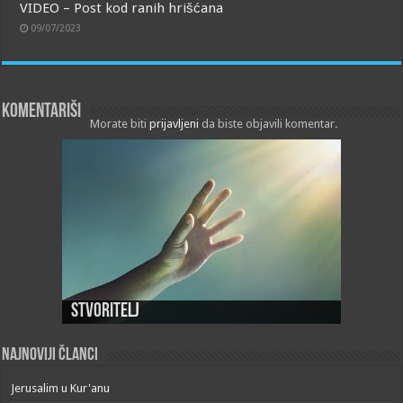
VIDEO – Post kod ranih hrišćana
09/07/2023
Komentariši
Morate biti
prijavljeni
da biste objavili komentar.
Stvoritelj
Najnoviji članci
Jerusalim u Kur'anu