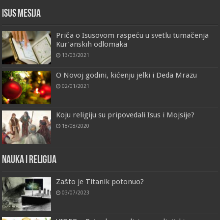
Isus Mesija
Priča o Isusovom raspeću u svetlu tumačenja
Kur’anskih odlomaka
13/03/2021
O Novoj godini, kićenju jelki i Deda Mrazu
02/01/2021
Koju religiju su pripovedali Isus i Mojsije?
18/08/2020
Nauka i religija
Zašto je Titanik potonuo?
03/07/2023