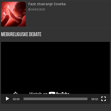
Faze stvaranje čoveka
06/03/2020
Međureligijske debate
Video
Player
00:00
58:02