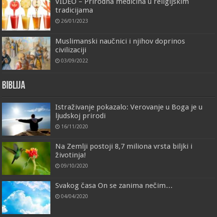
VIDEO – Prirodna medicina u religijskim
tradicijama
26/01/2023
Muslimanski naučnici i njihov doprinos
civilizaciji
03/09/2022
Biblija
Istraživanje pokazalo: Verovanje u Boga je u
ljudskoj prirodi
16/11/2020
Na Zemlji postoji 8,7 miliona vrsta biljki i
životinja!
09/10/2020
Svakog časa On se zanima nečim…
04/04/2020