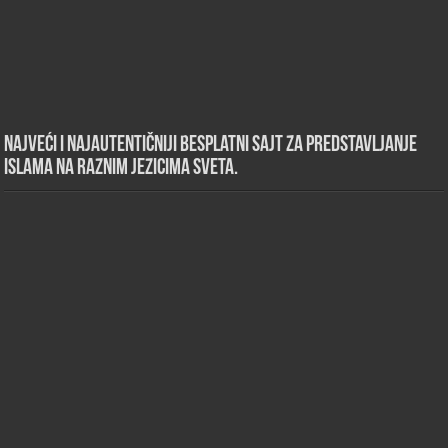
Najveći i najautentičniji besplatni sajt za predstavljanje
islama na raznim jezicima sveta.