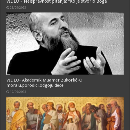
VIDEO – Neispravnost pitanja: “Ko je stvorio Boga”
28/09/2023
VIDEO- Akademik Muamer Zukorlić-O
moralu,porodici,odgoju dece
17/09/2023