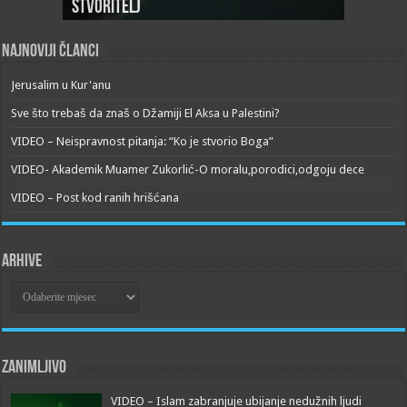
Stvoritelj
Najnoviji članci
Jerusalim u Kur'anu
Sve što trebaš da znaš o Džamiji El Aksa u Palestini?
VIDEO – Neispravnost pitanja: “Ko je stvorio Boga”
VIDEO- Akademik Muamer Zukorlić-O moralu,porodici,odgoju dece
VIDEO – Post kod ranih hrišćana
Arhive
Arhive
Zanimljivo
VIDEO – Islam zabranjuje ubijanje nedužnih ljudi