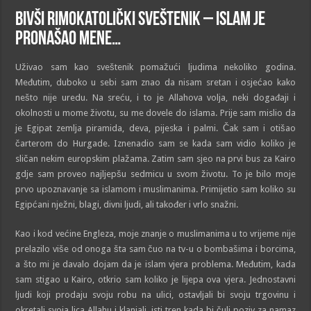
Bivši rimokatolički sveštenik – Islam je
pronašao mene…
Uživao sam kao sveštenik pomažući ljudima nekoliko godina.
Međutim, duboko u sebi sam znao da nisam sretan i osjećao kako
nešto nije uredu. Na sreću, i to je Allahova volja, neki događaji i
okolnosti u mome životu, su me dovele do islama. Prije sam mislio da
je Egipat zemlja piramida, deva, pijeska i palmi. Čak sam i otišao
čarterom do Hurgade. Iznenadio sam se kada sam vidio koliko je
sličan nekim europskim plažama. Zatim sam sjeo na prvi bus za Kairo
gdje sam proveo najljepšu sedmicu u svom životu. To je bilo moje
prvo upoznavanje sa islamom i muslimanima. Primijetio sam koliko su
Egipćani nježni, blagi, divni ljudi, ali također i vrlo snažni.
Kao i kod većine Engleza, moje znanje o muslimanima u to vrijeme nije
prelazilo više od onoga šta sam čuo na tv-u o bombašima i borcima,
a što mi je davalo dojam da je islam vjera problema. Međutim, kada
sam stigao u Kairo, otkrio sam koliko je lijepa ova vjera. Jednostavni
ljudi koji prodaju svoju robu na ulici, ostavljali bi svoju trgovinu i
okretali svoja lica Allahu i klanjali, isti tren kada bi čuli poziv za namaz