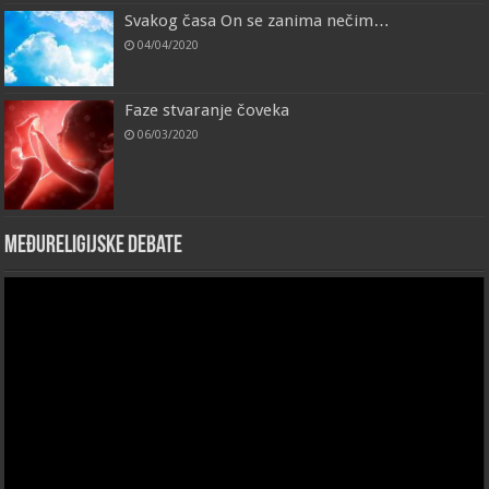
Svakog časa On se zanima nečim…
04/04/2020
Faze stvaranje čoveka
06/03/2020
Međureligijske debate
Video
Player