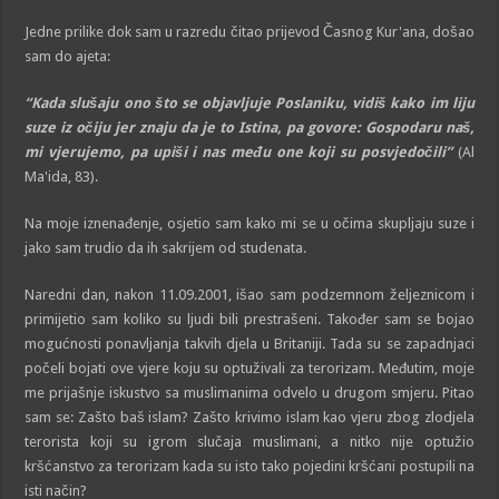
Jedne prilike dok sam u razredu čitao prijevod Časnog Kur'ana, došao
sam do ajeta:
“Kada slušaju ono što se objavljuje Poslaniku, vidiš kako im liju
suze iz očiju jer znaju da je to Istina, pa govore: Gospodaru naš,
mi vjerujemo, pa upiši i nas među one koji su posvjedočili”
(Al
Ma'ida, 83).
Na moje iznenađenje, osjetio sam kako mi se u očima skupljaju suze i
jako sam trudio da ih sakrijem od studenata.
Naredni dan, nakon 11.09.2001, išao sam podzemnom željeznicom i
primijetio sam koliko su ljudi bili prestrašeni. Također sam se bojao
mogućnosti ponavljanja takvih djela u Britaniji. Tada su se zapadnjaci
počeli bojati ove vjere koju su optuživali za terorizam. Međutim, moje
me prijašnje iskustvo sa muslimanima odvelo u drugom smjeru. Pitao
sam se: Zašto baš islam? Zašto krivimo islam kao vjeru zbog zlodjela
terorista koji su igrom slučaja muslimani, a nitko nije optužio
kršćanstvo za terorizam kada su isto tako pojedini kršćani postupili na
isti način?