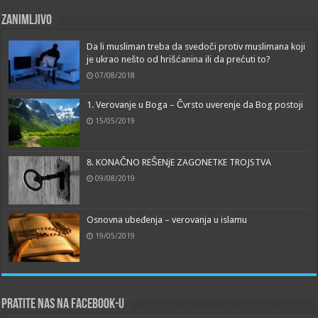
Zanimljivo
Da li musliman treba da svedoči protiv muslimana koji
je ukrao nešto od hrišćanina ili da prećuti to?
07/08/2018
1. Verovanje u Boga – Čvrsto uverenje da Bog postoji
15/05/2019
8. KONAČNO REŠENjE ZAGONETKE TROJSTVA
09/08/2019
Osnovna ubeđenja – verovanja u islamu
19/05/2019
Pratite nas na Facebook-u