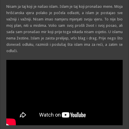
Nisam ja taj koji je našao islam. Islam je taj koji pronašao mene. Moja
hrišćanska vjera polako je počela odlaziti, a islam je postajao sve
važniji i važniji. Nisam imao namjeru mjenjati svoju vjeru. To nije bio
moj plan, niti u mislima. Volio sam svoj prošli život i svoj posao, ali
sada sam pronašao mir koji prije toga nikada nisam osjetio. U islamu
nema žestine. Islam je zaista prelijep, vrlo blag i drag. Prije nego što
doneseš odluku, razmisli i poslušaj šta islam ima za reći, a zatim se
odluči.