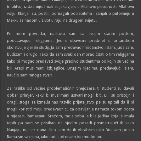
(molitvu) iz džamije. Imali su jaku vjeru u Allahovu prisutnost i Allahovu
volju. Klanjali su, postili, pomagali potrebitima i sanjali o putovanju u
Mekku sa nadom u život u raju, na drugom svijetu.
Po mom povratku, nastavio sam sa svojim starim poslom,
podučavajući religijama. Jedini obavezni predmet u britanskom
školstvu je vjerski studij. Ja sam predavao hrišćanstvo, islam, judaizam,
budizam i drugo. Tako da sam svaki dan morao čitati o tim religijama
kako bi mogao predavati svoje gradivo studentima od kojih su većina
bili Arapi muslimani, izbjeglice. Drugim riječima, predavajući islam,
naučio sam mnoge stvari.
Za razliku od većine problematičnih tinejdžera, ti studenti su davali
dobar primjer, kakvi bi muslimani ustvari mogli biti. Bili su pristojni i
dragi, stoga se između nas razvilo prijateljstvo pa su upitali da li bi
mogli koristiti moju predavaonicu za obavljanje namaza tokom posta
u mjesecu Ramazanu. Srećom, moja soba je bila jedina koja je imala
tepih pa sam se privikao da sjedim pozadi posmatrajući ih kako
klanjaju, mjesec dana. Htio sam da ih ohrabrim tako što sam postio
Ramazan sa njima, iako tada još nisam bio musliman.