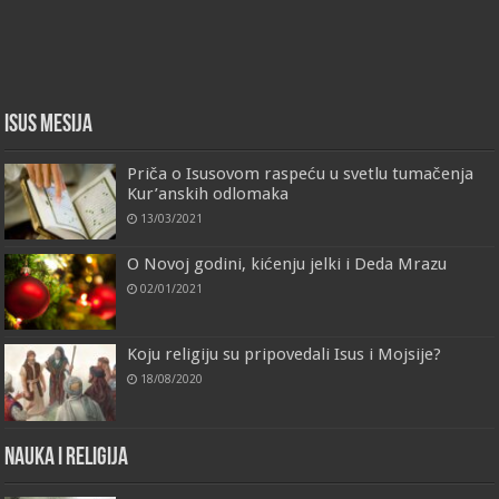
Isus Mesija
Priča o Isusovom raspeću u svetlu tumačenja
Kur’anskih odlomaka
13/03/2021
O Novoj godini, kićenju jelki i Deda Mrazu
02/01/2021
Koju religiju su pripovedali Isus i Mojsije?
18/08/2020
Nauka i religija