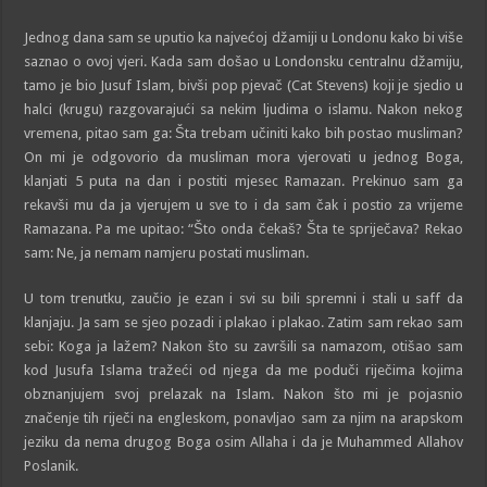
Jednog dana sam se uputio ka najvećoj džamiji u Londonu kako bi više
saznao o ovoj vjeri. Kada sam došao u Londonsku centralnu džamiju,
tamo je bio Jusuf Islam, bivši pop pjevač (Cat Stevens) koji je sjedio u
halci (krugu) razgovarajući sa nekim ljudima o islamu. Nakon nekog
vremena, pitao sam ga: Šta trebam učiniti kako bih postao musliman?
On mi je odgovorio da musliman mora vjerovati u jednog Boga,
klanjati 5 puta na dan i postiti mjesec Ramazan. Prekinuo sam ga
rekavši mu da ja vjerujem u sve to i da sam čak i postio za vrijeme
Ramazana. Pa me upitao: “Što onda čekaš? Šta te spriječava? Rekao
sam: Ne, ja nemam namjeru postati musliman.
U tom trenutku, zaučio je ezan i svi su bili spremni i stali u saff da
klanjaju. Ja sam se sjeo pozadi i plakao i plakao. Zatim sam rekao sam
sebi: Koga ja lažem? Nakon što su završili sa namazom, otišao sam
kod Jusufa Islama tražeći od njega da me poduči riječima kojima
obznanjujem svoj prelazak na Islam. Nakon što mi je pojasnio
značenje tih riječi na engleskom, ponavljao sam za njim na arapskom
jeziku da nema drugog Boga osim Allaha i da je Muhammed Allahov
Poslanik.