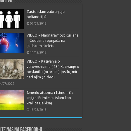
mljivo
Zašto islam zabranjuje
poliandriju?
07/09/2018
VIDEO – Nadnaravnost Kur'ana
– Čudesna repnjača na
ljudskom skeletu
11/12/2018
VIDEO – Kazivanja o
verovesnicima ( 13 ) Kazivanje o
poslaniku (proroku) Josifu, mir
nad njim (2. deo)
4/07/2022
Između ateizma i Istine – (Iz
knjige: Primile su islam kao
kraljica Belkisa)
13/08/2018
ite nas na Facebook-u