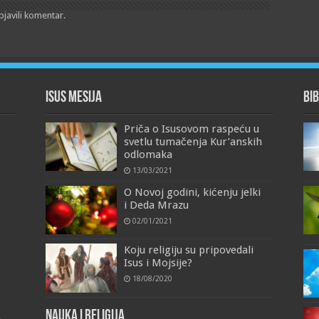
bjavili komentar.
Isus Mesija
Bib
Priča o Isusovom raspeću u
svetlu tumačenja Kur’anskih
odlomaka
13/03/2021
O Novoj godini, kićenju jelki
i Deda Mrazu
02/01/2021
Koju religiju su pripovedali
Isus i Mojsije?
18/08/2020
Nauka i religija
a