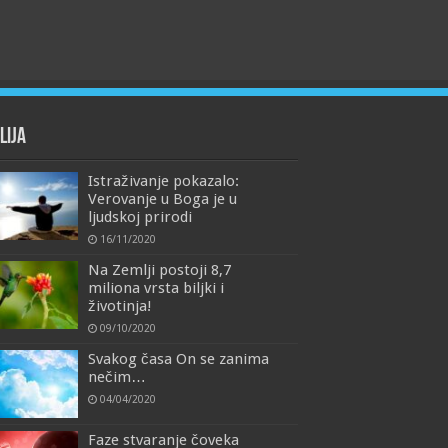
lija
Istraživanje pokazalo:
Verovanje u Boga je u
ljudskoj prirodi
16/11/2020
Na Zemlji postoji 8,7
miliona vrsta biljki i
životinja!
09/10/2020
Svakog časa On se zanima
nečim…
04/04/2020
Faze stvaranje čoveka