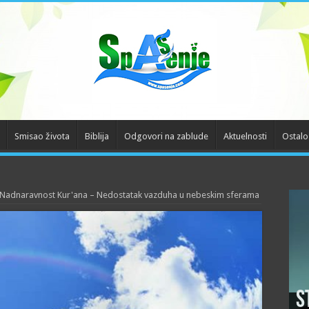
Smisao života
Biblija
Odgovori na zablude
Aktuelnosti
Ostalo
Nadnaravnost Kur'ana – Nedostatak vazduha u nebeskim sferama
S