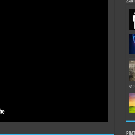
Zani
0
Prat