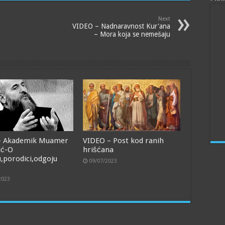
Next
VIDEO – Nadnaravnost Kur'ana
– Mora koja se nemešaju
- Akademik Muamer
VIDEO – Post kod ranih
ić-O
hrišćana
,porodici,odgoju
09/07/2023
2023