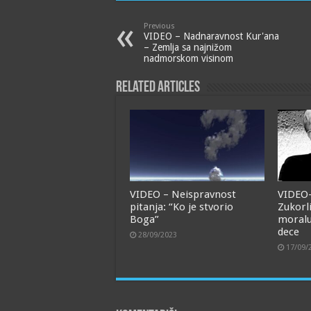
Previous
VIDEO – Nadnaravnost Kur'ana
– Zemlja sa najnižom
nadmorskom visinom
Related Articles
VIDEO – Neispravnost
VIDEO
pitanja: “Ko je stvorio
Zukorl
Boga”
moralu
dece
28/09/2023
17/09/