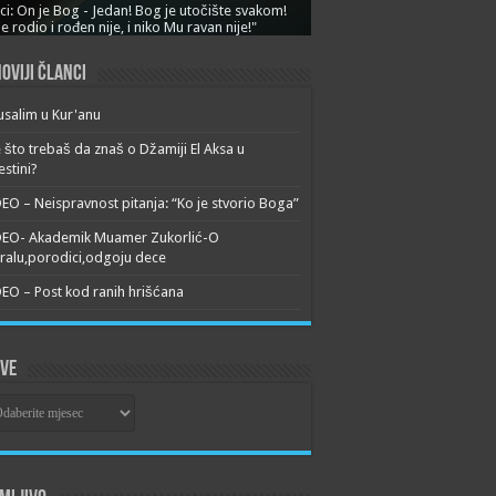
ci: On je Bog - Jedan! Bog je utočište svakom!
je rodio i rođen nije, i niko Mu ravan nije!"
oviji članci
usalim u Kur'anu
 što trebaš da znaš o Džamiji El Aksa u
estini?
EO – Neispravnost pitanja: “Ko je stvorio Boga”
DEO- Akademik Muamer Zukorlić-O
alu,porodici,odgoju dece
EO – Post kod ranih hrišćana
ive
ive