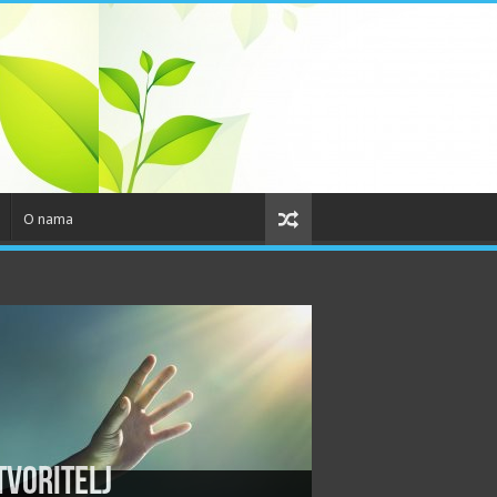
O nama
tvoritelj