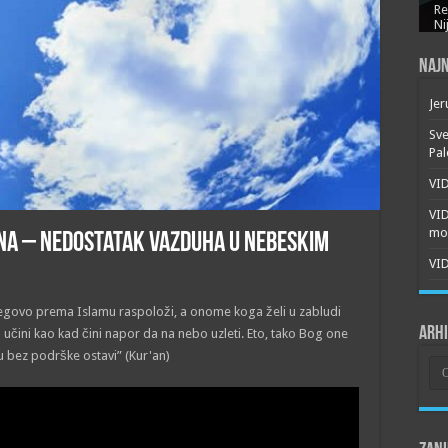
Re
Ni
Najn
Jer
Sve
Pal
VID
VI
mor
na – Nedostatak vazduha u nebeskim
VID
jegovo prema Islamu raspoloži, a onome koga želi u zabludi
Arh
 učini kao kad čini napor da na nebo uzleti. Eto, tako Bog one
ju bez podrške ostavi” (Kur'an)
Arh