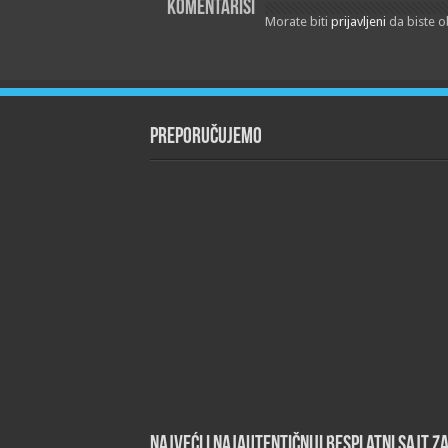
Komentariši
Morate biti
prijavljeni
da biste o
Preporučujemo
Najveći i najautentičniji besplatni sajt z