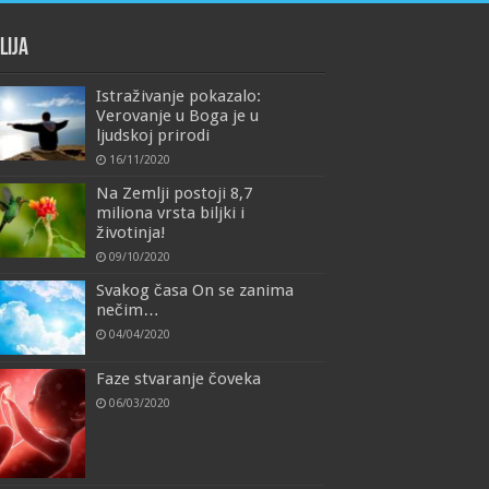
lija
Istraživanje pokazalo:
Verovanje u Boga je u
ljudskoj prirodi
16/11/2020
Na Zemlji postoji 8,7
miliona vrsta biljki i
životinja!
09/10/2020
Svakog časa On se zanima
nečim…
04/04/2020
Faze stvaranje čoveka
06/03/2020