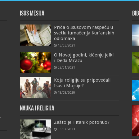
Isus Mesija
Bib
Priča o Isusovom raspeću u
svetlu tumačenja Kur’anskih
odlomaka
13/03/2021
O Novoj godini, kićenju jelki
i Deda Mrazu
02/01/2021
Koju religiju su pripovedali
Isus i Mojsije?
18/08/2020
Nauka i religija
a
a
Zašto je Titanik potonuo?
03/07/2023