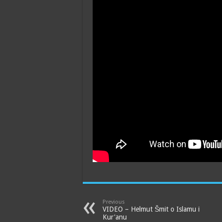
Previous
VIDEO – Helmut Šmit o Islamu i
Kur'anu