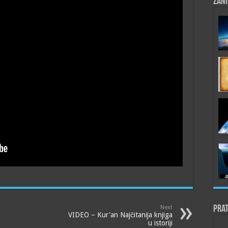
Zani
Prat
Next
VIDEO – Kur'an Najčitanija knjiga
u istoriji