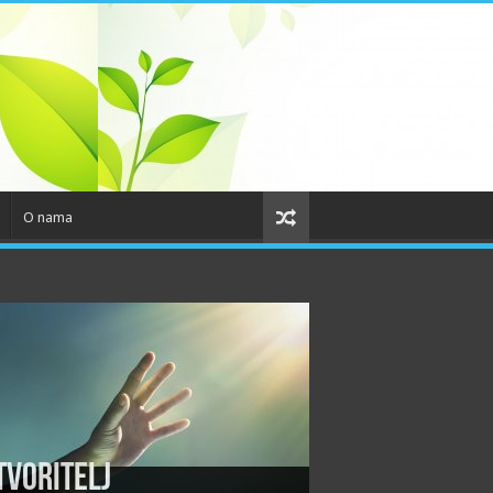
O nama
tvoritelj