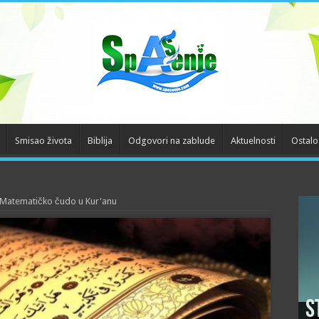
Smisao života
Biblija
Odgovori na zablude
Aktuelnosti
Ostalo
Matematičko čudo u Kur'anu
S