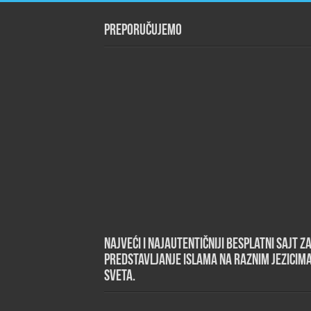
Preporučujemo
Najveći i najautentičniji besplatni sajt z
predstavljanje islama na raznim jezicim
sveta.