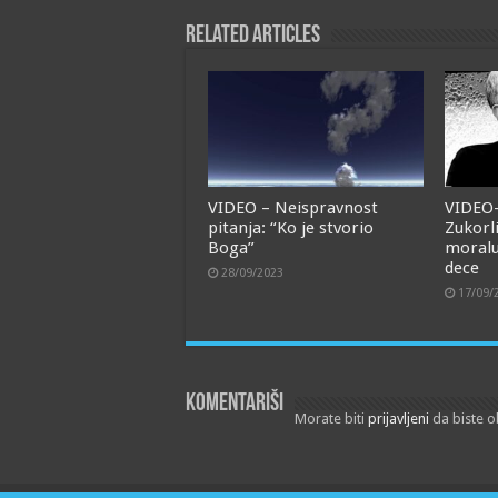
Related Articles
VIDEO – Neispravnost
VIDEO
pitanja: “Ko je stvorio
Zukorl
Boga”
moralu
dece
28/09/2023
17/09/
Komentariši
Morate biti
prijavljeni
da biste o