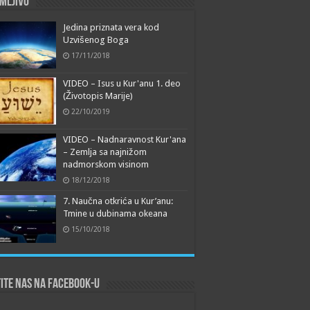
mljivo
Jedina priznata vera kod
Uzvišenog Boga
17/11/2018
VIDEO – Isus u Kur'anu 1. deo
(Životopis Marije)
22/10/2019
VIDEO – Nadnaravnost Kur'ana
– Zemlja sa najnižom
nadmorskom visinom
18/12/2018
7. Naučna otkrića u Kur’anu:
Tmine u dubinama okeana
15/10/2018
ite nas na Facebook-u