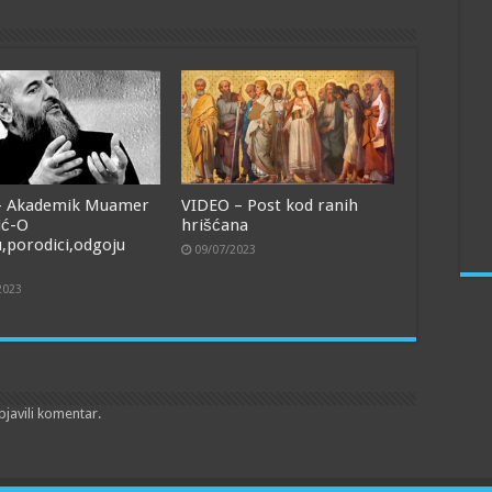
- Akademik Muamer
VIDEO – Post kod ranih
ić-O
hrišćana
,porodici,odgoju
09/07/2023
2023
bjavili komentar.