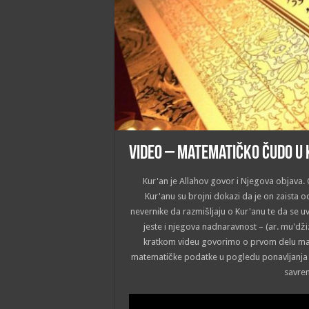
VIDEO – Matematičko čudo u
Kur'an je Allahov govor i Njegova objava. O
Kur'anu su brojni dokazi da je on zaista od
nevernike da razmišljaju o Kur'anu te da se uve
jeste i njegova nadnaravnost – (ar. mu'dž
kratkom videu govorimo o prvom delu mat
matematičke podatke u pogledu ponavljanja i
savre