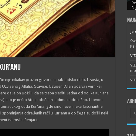
Re
Ni
Najn
Jer
Sve
Pal
VID
VI
 Kur'anu
mor
n nije nikakav prazan govor niti pak ljudsko delo. I zaista, u
VID
 Uzvišenog Allaha. Štaviše, Uzvišeni Allah poziva i vernike i
re da je on Božiji i da se treba slediti. Jedna od odlika Kur'ana
iza) a to je nešto što je običnim ljudima nedostižno. U ovom
Arh
ematičkog čuda Kur'ana, gde smo naveli neke fascinantne
Arh
 spominjanja određenih reči u Kur'anu a do čega su došli neki
meni islamski učenjaci…