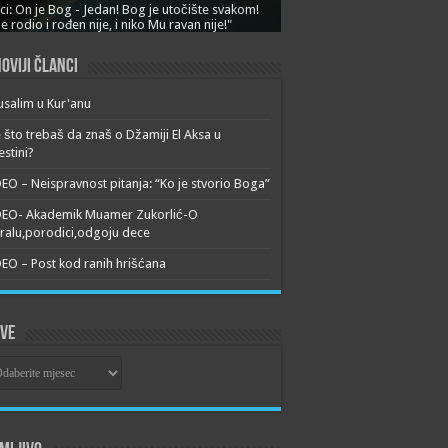
ci: On je Bog - Jedan! Bog je utočište svakom!
je rodio i rođen nije, i niko Mu ravan nije!"
oviji članci
usalim u Kur'anu
 što trebaš da znaš o Džamiji El Aksa u
estini?
EO – Neispravnost pitanja: “Ko je stvorio Boga”
DEO- Akademik Muamer Zukorlić-O
alu,porodici,odgoju dece
EO – Post kod ranih hrišćana
ive
ive