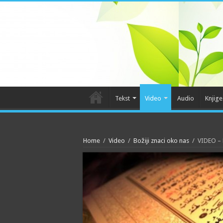
Tekst
Video
Audio
Knjige
Home
/
Video
/
Božiji znaci oko nas
/
VIDEO – 