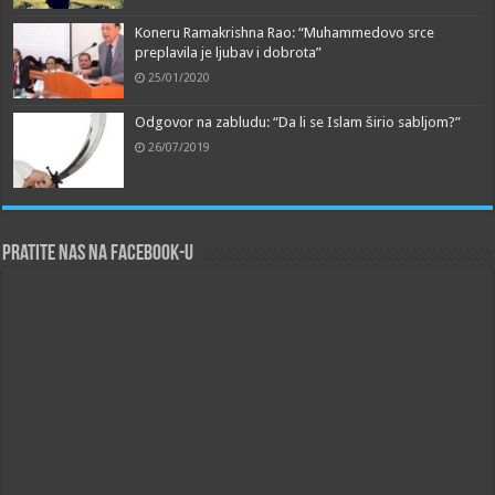
Koneru Ramakrishna Rao: “Muhammedovo srce
preplavila je ljubav i dobrota”
25/01/2020
Odgovor na zabludu: “Da li se Islam širio sabljom?”
26/07/2019
Pratite nas na Facebook-u