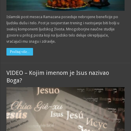
Islamski post meseca Ramazana poseduje nebrojene beneficije po
ljudsku dušu i telo. Post je svojevrstan trening i nastojanje biti bolji u
svakoj komponenti ljudskog života. Mnogoborjne naučne studije
govore u prilog posta koji na ljudsko telo deluje okrepljujuće,
vraćajući mu snagu i zdravlje.
Pročitaj više...
VIDEO – Kojim imenom je Isus nazivao
Boga?