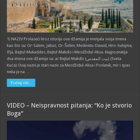
1) NAZIV Prolazeći kroz istoriju ova džamija je menjala svoja imena
kao što su: Or-Salem, Jabus, Or-Šelim, Medinetu-Davud, Hiro-Sulejma,
Il’ja, Bejtul-Mukaddes, Bejtul-Makdis i Mesdžidul-Aksa. Najpoznatija
dva imena ove džamije su: a/ Bejtul-Makdis (بيت المقدس) (Sveta
Kuća) Ovaj naziv je stari naziv za Mesdžidul-Aksa i Poslanik, mir i spas
neka je na …
Pročitaj više...
VIDEO – Neispravnost pitanja: “Ko je stvorio
Boga”