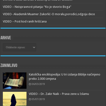
VIDEO – Neispravnost pitanja: “Ko je stvorio Boga”
VIDEO- Akademik Muamer Zukorlić-O moralu,porodici,odgoju dece
VIDEO – Post kod ranih hrišćana
Arhive
Arhive
Zanimljivo
Katolička enciklopedija: U tri izdanja Biblije načinjeno
preko 2.000 izmjena
06/03/2019
VIDEO – Dr. Zakir Naik – Prava zene u Islamu
05/07/2019