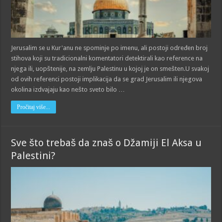
Jerusalim se u Kur'anu ne spominje po imenu, ali postoji određen broj
stihova koji su tradicionalni komentatori detektirali kao reference na
njega ili, uopštenije, na zemlju Palestinu u kojoj je on smešten.U svakoj
od ovih referenci postoji implikacija da se grad Jerusalim ili njegova
okolina izdvajaju kao nešto sveto bilo …
Pročitaj više...
Sve što trebaš da znaš o Džamiji El Aksa u
Palestini?