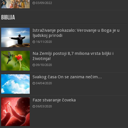
03/09/2022
Biblija
Istraživanje pokazalo: Verovanje u Boga je u
ljudskoj prirodi
16/11/2020
Na Zemlji postoji 8,7 miliona vrsta biljki i
životinja!
09/10/2020
Svakog časa On se zanima nečim…
04/04/2020
Faze stvaranje čoveka
06/03/2020