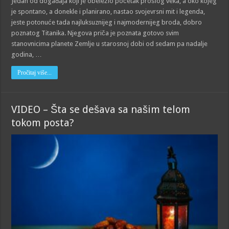
Jedan od događaja koji je obeležio početak prošlog veka, a oko kojeg
je spontano, a donekle i planirano, nastao svojevrsni mit i legenda,
jeste potonuće tada najluksuznijeg i najmodernijeg broda, dobro
poznatog Titanika. Njegova priča je poznata gotovo svim
stanovnicima planete Zemlje u starosnoj dobi od sedam pa nadalje
godina, …
Pročitaj više...
VIDEO – Šta se dešava sa našim telom
tokom posta?