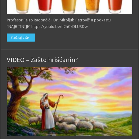
Profesor Fejzo Radončić i Dr. Miroljub Petrovič u podkastu
“NAJBITNIJE” https://youtu.be/n2hCzDLUSDw
Pročitaj više...
VIDEO – Zašto hrišćanin?