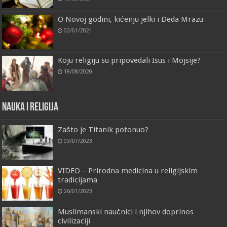
O Novoj godini, kićenju jelki i Deda Mrazu
02/01/2021
Koju religiju su pripovedali Isus i Mojsije?
18/08/2020
Nauka i religija
Zašto je Titanik potonuo?
03/07/2023
VIDEO – Prirodna medicina u religijskim
tradicijama
26/01/2023
Muslimanski naučnici i njihov doprinos
civilizaciji