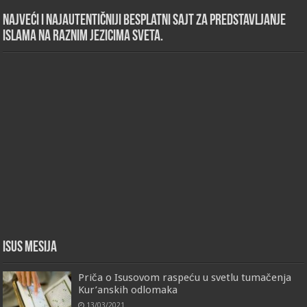
Najveći i najautentičniji besplatni sajt za predstavljanje
islama na raznim jezicima sveta.
Isus Mesija
Priča o Isusovom raspeću u svetlu tumačenja
Kur’anskih odlomaka
13/03/2021