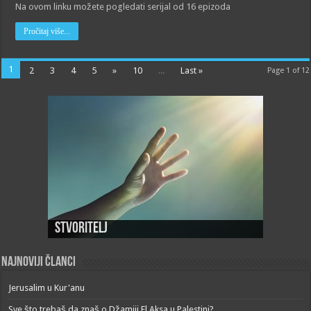
Na ovom linku možete pogledati serijal od 16 epizoda
Pročitaj više...
1
2
3
4
5
»
10
...
Last »
Page 1 of 12
Stvoritelj
Najnoviji članci
Jerusalim u Kur'anu
Sve što trebaš da znaš o Džamiji El Aksa u Palestini?