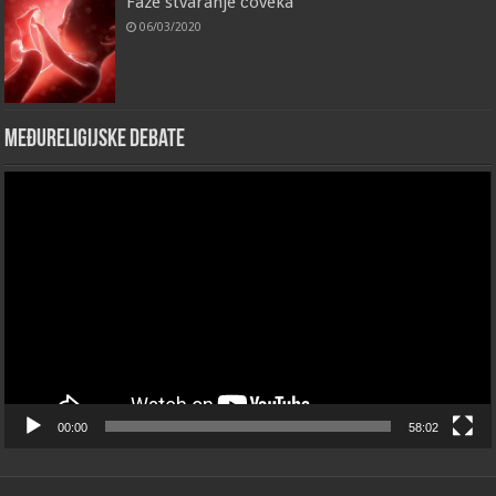
Faze stvaranje čoveka
06/03/2020
Međureligijske debate
Video
Player
00:00
58:02