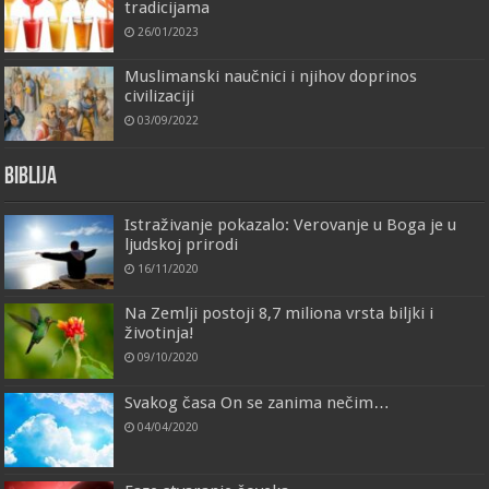
tradicijama
26/01/2023
Muslimanski naučnici i njihov doprinos
civilizaciji
03/09/2022
Biblija
Istraživanje pokazalo: Verovanje u Boga je u
ljudskoj prirodi
16/11/2020
Na Zemlji postoji 8,7 miliona vrsta biljki i
životinja!
09/10/2020
Svakog časa On se zanima nečim…
04/04/2020