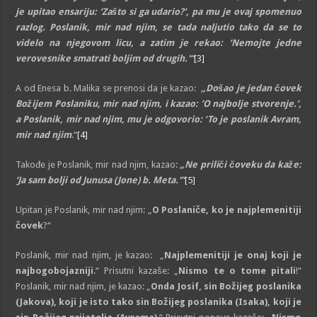
je upitao ensariju: ‘Zašto si ga udario?’, pa mu je ovaj spomenuo
razlog. Poslanik, mir nad njim, se tada naljutio tako da se to
videlo na njegovom licu, a zatim je rekao: ‘Nemojte jedne
verovesnike smatrati boljim od drugih.'“
[3]
A od Enesa b. Malika se prenosi da je kazao:
„Došao je jedan čovek
Božijem Poslaniku, mir nad njim, i kazao: ‘O najbolje stvorenje.’,
a Poslanik, mir nad njim, mu je odgovorio: ‘To je poslanik Avram,
mir nad njim
.“
[4]
Takođe je Poslanik, mir nad njim, kazao:
„Ne priliči čoveku da kaže:
‘Ja sam bolji od Junusa (Jone) b. Meta.'”
[5]
Upitan je Poslanik, mir nad njim: „
O Poslaniče, ko je najplemenitiji
čovek
?“
Poslanik, mir nad njim, je kazao: „
Najplemenitiji je onaj koji je
najbogobojazniji
.“ Prisutni kazaše: „
Nismo te o tome pitali
!“
Poslanik, mir nad njim, je kazao: „
Onda Josif, sin Božijeg poslanika
(Jakova), koji je isto tako sin Božijeg poslanika (Isaka), koji je