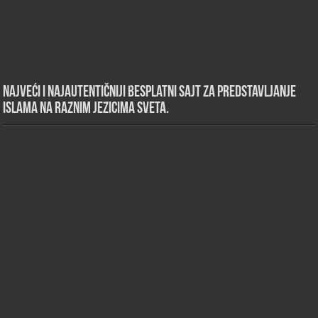
Najveći i najautentičniji besplatni sajt za predstavljanje
islama na raznim jezicima sveta.