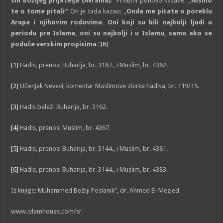
sin Božijeg prijatelja (Avrama)
.“ Prisutni ponovo kazaše: „
Nismo
te o tome pitali
!“ On je tada kazao: „
Onda me pitate o poreklu
Arapa i njihovim rodovima. Oni koji su bili najbolji ljudi u
periodu pre Islama, oni su najbolji i u Islamu, samo ako se
poduče verskim propisima
.“
[6]
[1]
Hadis, prenosi Buharija, br. 3187., i Muslim, br. 4362.
[2]
Učenjak Nevevi, komentar Muslimove zbirke hadisa, br. 119/15.
[3]
Hadis beleži Buharija, br. 3162.
[4]
Hadis, prenosi Muslim, br. 4367.
[5]
Hadis, prenosi Buharija, br. 3144., i Muslim, br. 4381.
[6]
Hadis, prenosi Buharija, br. 3144., i Muslim, br. 4383.
Iz knjige: Muhammed Božiji Poslanik”, dr. Ahmed El-Mezjed
www.islamhouse.com/sr