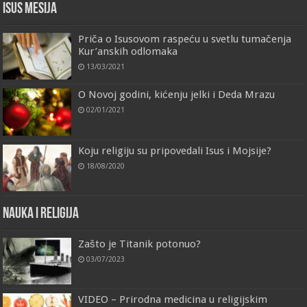
Isus Mesija
Priča o Isusovom raspeću u svetlu tumačenja
Kur’anskih odlomaka
13/03/2021
O Novoj godini, kićenju jelki i Deda Mrazu
02/01/2021
Koju religiju su pripovedali Isus i Mojsije?
18/08/2020
Nauka i religija
Zašto je Titanik potonuo?
03/07/2023
VIDEO – Prirodna medicina u religijskim