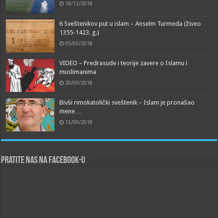
18/12/2018
6 Sveštenikov put u islam – Anselm Turmeda (živeo
1355-1423. g.)
05/05/2018
VIDEO – Predrasude i teorije zavere o Islamu i
muslimanima
30/09/2018
Bivši rimokatolički sveštenik – Islam je pronašao
mene…
15/09/2018
Pratite nas na Facebook-u