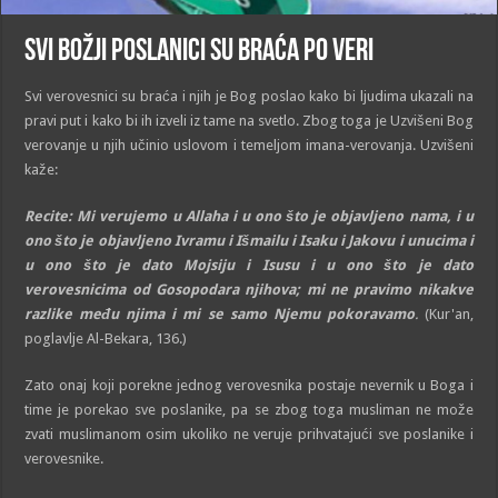
Svi Božji Poslanici su braća po veri
Svi verovesnici su braća i njih je Bog poslao kako bi ljudima ukazali na
pravi put i kako bi ih izveli iz tame na svetlo. Zbog toga je Uzvišeni Bog
verovanje u njih učinio uslovom i temeljom imana-verovanja. Uzvišeni
kaže:
Recite: Mi verujemo u Allaha i u ono što je objavljeno nama, i u
ono što je objavljeno Ivramu i Išmailu i Isaku i Jakovu i unucima i
u ono što je dato Mojsiju i Isusu i u ono što je dato
verovesnicima od Gosopodara njihova; mi ne pravimo nikakve
razlike među njima i mi se samo Njemu pokoravamo
.
(Kur'an,
poglavlje Al-Bekara, 136.)
Zato onaj koji porekne jednog verovesnika postaje nevernik u Boga i
time je porekao sve poslanike, pa se zbog toga musliman ne može
zvati muslimanom osim ukoliko ne veruje prihvatajući sve poslanike i
verovesnike.