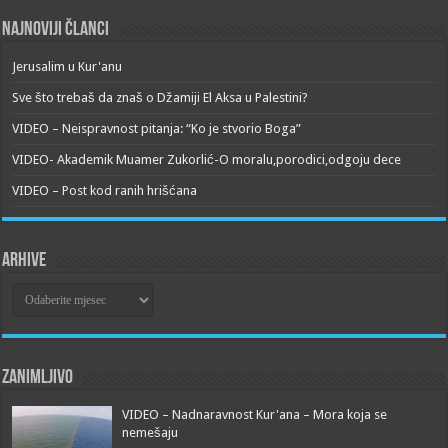
Najnoviji članci
Jerusalim u Kur'anu
Sve što trebaš da znaš o Džamiji El Aksa u Palestini?
VIDEO – Neispravnost pitanja: “Ko je stvorio Boga”
VIDEO- Akademik Muamer Zukorlić-O moralu,porodici,odgoju dece
VIDEO – Post kod ranih hrišćana
Arhive
Arhive
Zanimljivo
VIDEO – Nadnaravnost Kur'ana – Mora koja se
nemešaju