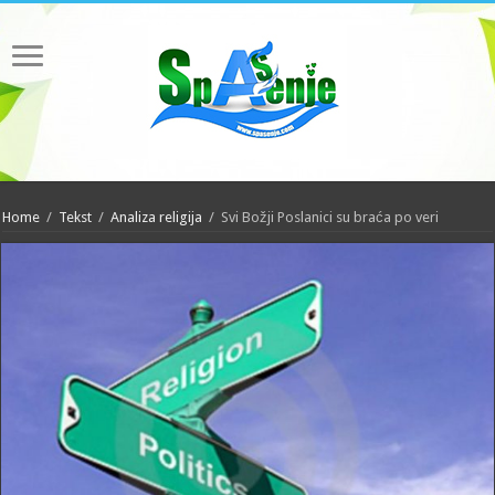
Home
/
Tekst
/
Analiza religija
/
Svi Božji Poslanici su braća po veri