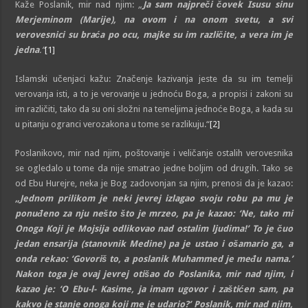
Kaže Poslanik, mir nad njim:
„
Ja sam najpreči čovek Isusu sinu
Merjeminom (Marije), na ovom i na onom svetu, a svi
verovesnici su braća po ocu, majke su im različite, a vera im je
jedna
.“
[1]
Islamski učenjaci kažu: Značenje kazivanja jeste da su im temelji
verovanja isti, a to je verovanje u jednoću Boga, a propisi i zakoni su
im različiti, tako da su oni složni na temeljima jednoće Boga, a kada su
u pitanju ogranci verozakona u tome se razlikuju.“
[2]
Poslanikovo, mir nad njim, poštovanje i veličanje ostalih verovesnika
se ogledalo u tome da nije smatrao jedne boljim od drugih. Tako se
od Ebu Hurejre, neka je Bog zadovonjan sa njim, prenosi da je kazao:
„Jednom prilikom je neki jevrej izlagao svoju robu pa mu je
ponuđeno za nju nešto što je mrzeo, pa je kazao: ‘Ne, tako mi
Onoga Koji je Mojsija odlikovao nad ostalim ljudima!’ To je čuo
jedan ensarija (stanovnik Medine) pa je ustao i ošamario ga, a
onda rekao: ‘Govoriš to, a poslanik Muhammed je među nama.’
Nakon toga je ovaj jevrej otišao do Poslanika, mir nad njim, i
kazao je: ‘O Ebu-l- Kasime, ja imam ugovor i zaštićen sam, pa
kakvo je stanje onoga koji me je udario?’ Poslanik, mir nad njim,