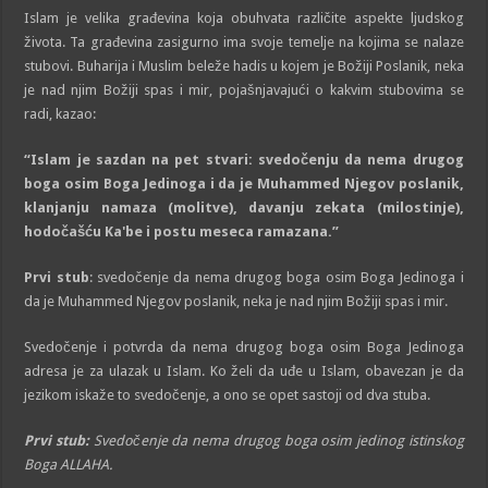
Islam je velika građevina koja obuhvata različite aspekte ljudskog
života. Ta građevina zasigurno ima svoje temelje na kojima se nalaze
stubovi. Buharija i Muslim beleže hadis u kojem je Božiji Poslanik, neka
je nad njim Božiji spas i mir, pojašnjavajući o kakvim stubovima se
radi, kazao:
“Islam je sazdan na pet stvari: svedočenju da nema drugog
boga osim Boga Jedinoga i da je Muhammed Njegov poslanik,
klanjanju namaza (molitve), davanju zekata (milostinje),
hodočašću Ka'be i postu meseca ramazana.”
Prvi stub
: svedočenje da nema drugog boga osim Boga Jedinoga i
da je Muhammed Njegov poslanik, neka je nad njim Božiji spas i mir.
Svedočenje i potvrda da nema drugog boga osim Boga Jedinoga
adresa je za ulazak u Islam. Ko želi da uđe u Islam, obavezan je da
jezikom iskaže to svedočenje, a ono se opet sastoji od dva stuba.
Prvi stub:
Svedočenje da nema drugog boga osim jedinog istinskog
Boga ALLAHA.