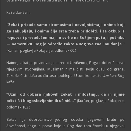
ostale kategorije. U vezi sa tim pojašnjenje je dato i u Kur'anu.
Kaže Uzvišeni:
“Zekat pripada samo siromasima i nevoljnicima, i onima koji
ga sakupljaju, i onima čija srca treba pridobiti, i za otkup iz
ropstva i prezaduženima, i u svrhe na Božijem putu, i putniku
— namerniku. Bog je
odredio tako! A Bog sve zna i mudar je.”
(Kur'an, poglavlje Pokajanje, odlomak 60.)
Naime, zekat je povinovanje naredbi Uzvišenog Boga i dobročinstvo
Njegovim stvorenjima. Musliman njime čisti svoju dušu od greha.
Takođe, čisti dušu od škrtosti i pohlepe. U tom kontekstu Uzvišeni Bog
kaže:
“Uzmi od dobara njihovih zekat i milostinju, da ih njime
očistiš i blagoslovljenim ih učiniš…”
(Kur'an, poglavlje Pokajanje,
odlomak 103.)
Zekat nije dobročinstvo jednog čoveka njegovom bratu po
čovečnosti, nego je pravo koje je Bog dao tom čoveku u njegovoj