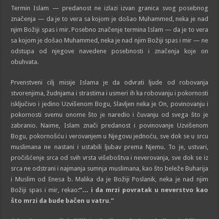
Termin Islam — predanost ne izlazi izvan granica svog posebnog
značenja — da je to vera sa kojom je došao Muhammed, neka je nad
njim Božiji spas i mir. Posebno značenje termina Islam — da je to vera
sa kojom je došao Muhammed, neka je nad njim Božiji spas i mir — ne
odstupa od njegove navedene posebnosti i značenja koje on
obuhvata.
Prvenstveni cilj misije Islama je da odvrati ljude od robovanja
stvorenjima, žudnjama i strastima i usmeri ih ka robovanju i pokornosti
isključivo i jedino Uzvišenom Bogu, Slavljen neka je On, povinovanju i
pokornosti svemu onome što je naredio i čuvanju od svega što je
zabranio. Naime, Islam znači predanost i povinovanje Uzvišenom
Bogu, pokornošću i verovanjem u Njegovu jednoću, sve dok se u srcu
muslimana ne nastani i ustabili ljubav prema Njemu. To je, ustvari,
pročišćenje srca od svih vrsta višeboštva i neverovanja, sve dok se iz
srca ne odstrani i najmanja sumnja muslimana, kao što beleže Buharija
i Muslim od Enesa b. Malika da je Božiji Poslanik, neka je nad njim
Božiji spas i mir, rekao:
“… i da mrzi povratak u neverstvo kao
što mrzi da bude bačen u vatru.”