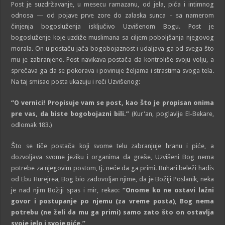
Post je suzdržavanje, u mesecu ramazanu, od jela, pića i intimnog
odnosa — od pojave prve zore do zalaska sunca – sa namerom
činjenja bogosluženja isključivo Uzvišenom Bogu. Post je
bogosluženje koje uzdiže muslimana sa ciljem poboljšanja njegovog
morala. On u postaču jača bogobojaznost i udaljava ga od svega što
mu je zabranjeno. Post navikava postača da kontroliše svoju volju, a
sprečava ga da se pokorava i povinuje željama i strastima svoga tela.
Na taj smisao posta ukazuju i reči Uzvišenog:
“O vernici! Propisuje vam se post, kao što je propisan onima
pre vas, da biste bogobojazni bili.”
(Kur'an, poglavlje El-Bekare,
odlomak 183.)
Što se tiče postača koji svome telu zabranjuje hranu i piće, a
dozvoljava svome jeziku i organima da greše, Uzvišeni Bog nema
potrebe za njegovim postom, tj. neće da ga primi. Buhari beleži hadis
od Ebu Hurejrea, Bog bio zadovoljan njime, da je Božiji Poslanik, neka
je nad njim Božiji spas i mir, rekao:
“Onome ko ne ostavi lažni
govor i postupanje po njemu (za vreme posta), Bog nema
potrebu (ne želi da mu ga primi) samo zato što on ostavlja
svoje jelo i svoje piće.”