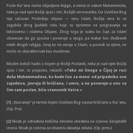
Posle Kur'ana nema objavljene knjige, a nema ni nakon Muhammeda,
neka je nad njim Božiji spas i mir, Božijih verovesnika. Da Uzvišeni Bog
nije sačuvao Poslednju objavu — veru Islam, Božija vera bi se
zagubila zbog ljudskih ruku koje su spremne na poigravanje sa
tekstovima i citatima Objave. Zbog toga je svako ko čuje za Islam
obavezan da ga spozna i poveruje u njega, pa makar bio sledbenik
nekih drugih religija. Onaj ko ne veruje u Islam, a povodi se njime, ne
može se okarakterisati kao musliman.
Muslim beleži hadis u kojem je Božiji Poslanik, neka je nad njim Božiji
spas i mir, to pojasnio, rekavši:
«Tako mi Onoga u Čijoj je ruci
duša Muhammedova, ko bude čuo za mene: od pripadnika ove
zajednice, jevreja ili hrišćana, i umre, a ne poveruje u ono sa
čim sam poslan, biće stanovnik Vatre.»
[1]
„Nasranije“ je termin kojim Uzvišeni Bog naziva hrišćane u Kur'anu.
(Op. Pre)
[2]
Nisab je određena količina imovine utvrđena na osnovu šerijatskih
izvora. Nisab je osnova za obavezu davanja zekata. (Op. prev.)