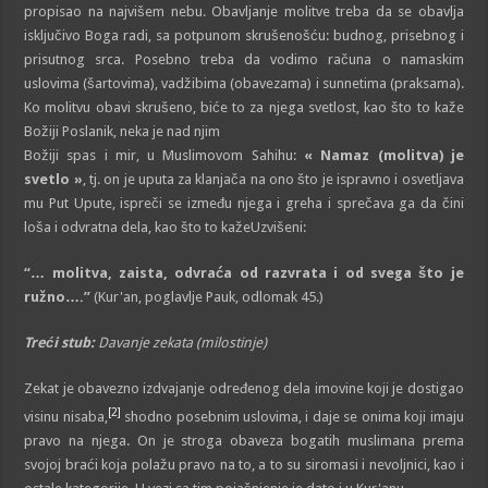
propisao na najvišem nebu. Obavljanje molitve treba da se obavlja
isključivo Boga radi, sa potpunom skrušenošću: budnog, prisebnog i
prisutnog srca. Posebno treba da vodimo računa o namaskim
uslovima (šartovima), vadžibima (obavezama) i sunnetima (praksama).
Ko molitvu obavi skrušeno, biće to za njega svetlost, kao što to kaže
Božiji Poslanik, neka je nad njim
Božiji spas i mir, u Muslimovom Sahihu:
« Namaz (molitva) je
svetlo »
, tj. on je uputa za klanjača na ono što je ispravno i osvetljava
mu Put Upute, ispreči se između njega i greha i sprečava ga da čini
loša i odvratna dela, kao što to kažeUzvišeni:
“… molitva, zaista, odvraća od razvrata i od svega što je
ružno….”
(Kur'an, poglavlje Pauk, odlomak 45.)
Treći stub:
Davanje zekata (milostinje)
Zekat je obavezno izdvajanje određenog dela imovine koji je dostigao
[2]
visinu nisaba,
shodno posebnim uslovima, i daje se onima koji imaju
pravo na njega. On je stroga obaveza bogatih muslimana prema
svojoj braći koja polažu pravo na to, a to su siromasi i nevoljnici, kao i