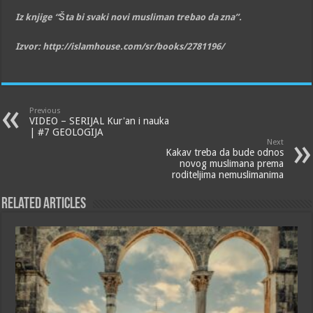
Iz knjige “Šta bi svaki novi musliman trebao da zna”.
Izvor: http://islamhouse.com/sr/books/2781196/
Previous
VIDEO – SERIJAL Kur'an i nauka
| #7 GEOLOGIJA
Next
Kakav treba da bude odnos
novog muslimana prema
roditeljima nemuslimanima
Related Articles