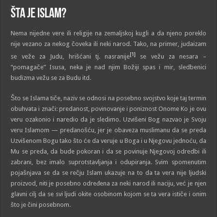
Šta je Islam?
Nema nijedne vere ili religije na zemaljskoj kugli a da njeno poreklo
nije vezano za nekog čoveka ili neki narod. Tako, na primer, judaizam
[1]
se veže za Judu, hrišćani tj. nasranije
se vežu za nesara –
“pomagače” Isusa, neka je nad njim Božiji spas i mir, sledbenici
budizma vežu se za Budu itd.
Što se Islama tiče, naziv se odnosi na posebno svojstvo koje taj termin
obuhvata i znači: predanost, povinovanje i poniznost Onome Ko je ovu
veru ozakonio i naredio da je sledimo. Uzvišeni Bog nazvao je Svoju
veru Islamom — predanošću, jer je obaveza muslimanu da se preda
Uzvišenom Bogu tako što će da veruje u Boga i u Njegovu jednoću, da
Mu se preda, da bude pokoran i da se povinuje Njegovoj odredbi ili
zabrani, bez imalo suprotstavljanja i odupiranja. Svim spomenutim
pojašnjava se da se rečju Islam ukazuje na to da ta vera nije ljudski
proizvod, niti je posebno određena za neki narod ili naciju, već je njen
glavni cilj da se svi ljudi okite osobinom kojom se ta vera ističe i onim
što je čini posebnom.