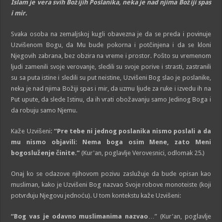
Islam je vera svih Božijih Poslanika, neka je nad njima Božiji spas
i mir.
Svaka osoba na zemaljskoj kugli obavezna je da se preda i povinuje
Uzvišenom Bogu, da Mu bude pokorna i potčinjena i da se kloni
Njegovih zabrana, bez obzira na vreme i prostor. Pošto su vremenom
ljudi zamenili svoje verovanje, sledili su svoje porive i strasti, zastranili
su sa puta istine i sledili su put neistine, Uzvišeni Bog slao je poslanike,
neka je nad njima Božiji spas i mir, da uzmu ljude za ruke i izvedu ih na
Put upute, da slede Istinu, da ih vrati obožavanju samo Jedinog Boga i
da robuju samo Njemu.
Kaže Uzvišeni:
“Pre tebe ni jednog poslanika nismo poslali a da
mu nismo objavili: Nema boga osim Mene, zato Meni
bogosluženje činite.”
(Kur'an, poglavlje Verovesnici, odlomak 25.)
Onaj ko se odazove njihovom pozivu zaslužuje da bude opisan kao
musliman, kako je Uzvišeni Bog nazvao Svoje robove monoteiste (koji
potvrđuju Njegovu jednoću). U tom kontekstu kaže Uzvišeni:
“Bog vas je odavno muslimanima nazvao
…” (Kur'an, poglavlje