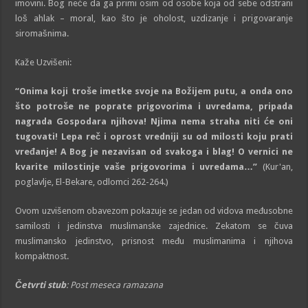
imovini. Bog neće da ga primi osim od osobe koja od sebe odstrani
loš ahlak – moral, kao što je oholost, uzdizanje i prigovaranje
siromašnima.
Kaže Uzvišeni:
“Onima koji troše imetke svoje na Božijem putu, a onda ono
što potroše ne poprate prigovorima i uvredama, pripada
nagrada Gospodara njihova! Njima nema straha niti će oni
tugovati! Lepa reč i oprost vredniji su od milosti koju prati
vređanje! A Bog je nezavisan od svakoga i blag! O vernici ne
kvarite milostinje vaše prigovorima i uvredama…”
(Kur'an,
poglavlje, El-Bekare, odlomci 262-264.)
Ovom uzvišenom obavezom pokazuje se jedan od vidova međusobne
samilosti i jedinstva muslimanske zajednice. Zekatom se čuva
muslimansko jedinstvo, prisnost među muslimanima i njihova
kompaktnost.
Četvrti stub
: Post meseca ramazana