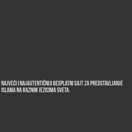
Najveći i najautentičniji besplatni sajt za predstavljanje
islama na raznim jezicima sveta.