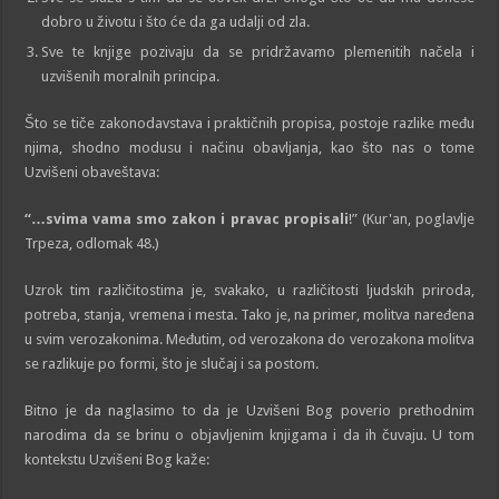
dobro u životu i što će da ga udalji od zla.
Sve te knjige pozivaju da se pridržavamo plemenitih načela i
uzvišenih moralnih principa.
Što se tiče zakonodavstava i praktičnih propisa, postoje razlike među
njima, shodno modusu i načinu obavljanja, kao što nas o tome
Uzvišeni obaveštava:
“…svima vama smo zakon i pravac propisali
!” (Kur'an, poglavlje
Trpeza, odlomak 48.)
Uzrok tim različitostima je, svakako, u različitosti ljudskih priroda,
potreba, stanja, vremena i mesta. Tako je, na primer, molitva naređena
u svim verozakonima. Međutim, od verozakona do verozakona molitva
se razlikuje po formi, što je slučaj i sa postom.
Bitno je da naglasimo to da je Uzvišeni Bog poverio prethodnim
narodima da se brinu o objavljenim knjigama i da ih čuvaju. U tom
kontekstu Uzvišeni Bog kaže: