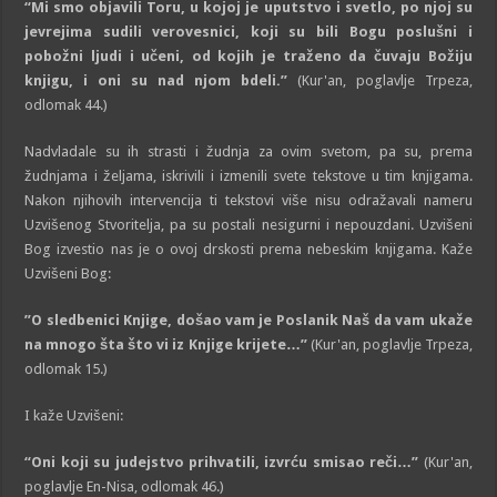
“Mi smo objavili Toru, u kojoj je uputstvo i svetlo, po njoj su
jevrejima sudili verovesnici, koji su bili Bogu poslušni i
pobožni ljudi i učeni, od kojih je traženo da čuvaju Božiju
knjigu, i oni su nad njom bdeli.”
(Kur'an, poglavlje Trpeza,
odlomak 44.)
Nadvladale su ih strasti i žudnja za ovim svetom, pa su, prema
žudnjama i željama, iskrivili i izmenili svete tekstove u tim knjigama.
Nakon njihovih intervencija ti tekstovi više nisu odražavali nameru
Uzvišenog Stvoritelja, pa su postali nesigurni i nepouzdani. Uzvišeni
Bog izvestio nas je o ovoj drskosti prema nebeskim knjigama. Kaže
Uzvišeni Bog:
”O sledbenici Knjige, došao vam je Poslanik Naš da vam ukaže
na mnogo šta što vi iz Knjige krijete…”
(Kur'an, poglavlje Trpeza,
odlomak 15.)
I kaže Uzvišeni:
“Oni koji su judejstvo prihvatili, izvrću smisao reči…”
(Kur'an,
poglavlje En-Nisa, odlomak 46.)