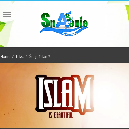
Home
/
Tekst
/
Šta je Islam?