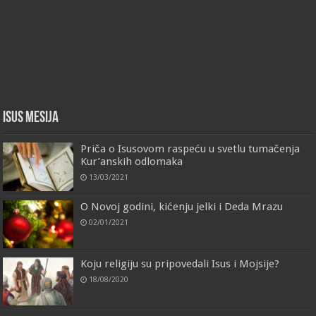
Isus Mesija
Priča o Isusovom raspeću u svetlu tumačenja
Kur’anskih odlomaka
13/03/2021
O Novoj godini, kićenju jelki i Deda Mrazu
02/01/2021
Koju religiju su pripovedali Isus i Mojsije?
18/08/2020