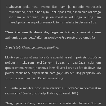
Obavezu pokornosti svemu što nam je naredio verovesnik
Muhammed, neka je nad njim Božiji spas i mir, a klonjenje od svega
što nam je zabranio, jer je on izvestilac od Boga, a Bog nam
naređuje da mu se pokoravamo. U tom smislu kaže Uzvišeni Bog:
“Ono što vam Poslanik da, toga se držite, a ono što vam
zabrani, ostavite…”
(Kur'an, poglavlje Progonstvo, odlomak 7.)
Drugi stub
: Klanjanje namaza (molitve)
Molitva je bogosluženje koje čine specifične reči i pokreti; otpočinje
početnim tekbirom (veličanjem Boga), a završava selamom
(pozdravom). Namaz je osnova i temelj vere i prvo za šta će čovek da
polaže račun na Sudnjem danu. Zato ga je Uzvišeni Bog propisao kao
strogu obavezu — farz. Kaže Uzvišeni Bog:
“…Zaista je molitva propisana vernicima u određenim vremenskim
razmacima.” (Kur'an, poglavlje En-Nisa, odlomak 103.)
Zbog njene počasti, veličanstvenosti i vrednosti Uzvišeni Bog je