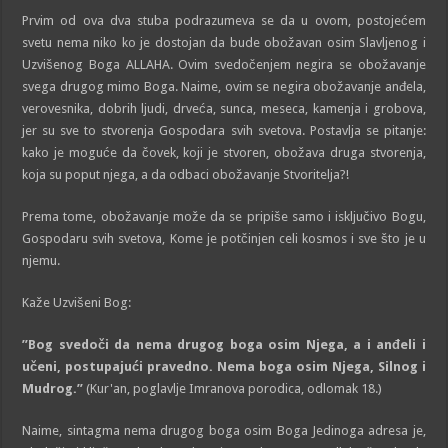
Prvim od ova dva stuba podrazumeva se da u ovom, postojećem
svetu nema niko ko je dostojan da bude obožavan osim Slavljenog i
Uzvišenog Boga ALLAHA. Ovim svedočenjem negira se obožavanje
svega drugog mimo Boga. Naime, ovim se negira obožavanje anđela,
verovesnika, dobrih ljudi, drveća, sunca, meseca, kamenja i grobova,
jer su sve to stvorenja Gospodara svih svetova. Postavlja se pitanje:
kako je moguće da čovek, koji je stvoren, obožava druga stvorenja,
koja su poput njega, a da odbaci obožavanje Stvoritelja?!
Prema tome, obožavanje može da se pripiše samo i isključivo Bogu,
Gospodaru svih svetova, Kome je potčinjen celi kosmos i sve što je u
njemu.
Kaže Uzvišeni Bog:
”Bog svedoči da nema drugog boga osim Njega, a i anđeli i
učeni, postupajući pravedno. Nema boga osim Njega, Silnog i
Mudrog.”
(Kur'an, poglavlje Imranova porodica, odlomak 18.)
Naime, sintagma nema drugog boga osim Boga Jedinoga adresa je,