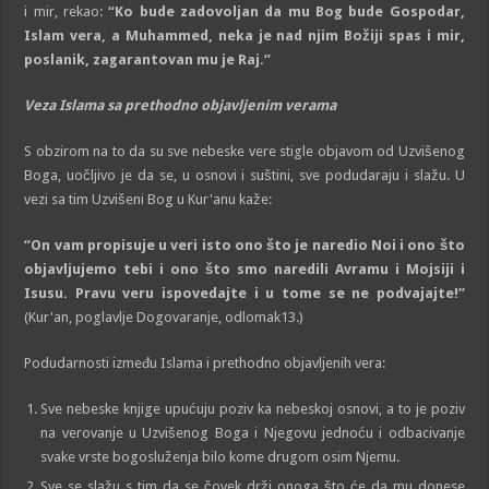
i mir, rekao:
“Ko bude zadovoljan da mu Bog bude Gospodar,
Islam vera, a Muhammed, neka je nad njim Božiji spas i mir,
poslanik, zagarantovan mu je Raj.”
Veza Islama sa prethodno objavljenim verama
S obzirom na to da su sve nebeske vere stigle objavom od Uzvišenog
Boga, uočljivo je da se, u osnovi i suštini, sve podudaraju i slažu. U
vezi sa tim Uzvišeni Bog u Kur'anu kaže:
“On vam propisuje u veri isto ono što je naredio Noi i ono što
objavljujemo tebi i ono što smo naredili Avramu i Mojsiji i
Isusu. Pravu veru ispovedajte i u tome se ne podvajajte!”
(Kur'an, poglavlje Dogovaranje, odlomak13.)
Podudarnosti između Islama i prethodno objavljenih vera:
Sve nebeske knjige upućuju poziv ka nebeskoj osnovi, a to je poziv
na verovanje u Uzvišenog Boga i Njegovu jednoću i odbacivanje
svake vrste bogosluženja bilo kome drugom osim Njemu.
Sve se slažu s tim da se čovek drži onoga što će da mu donese