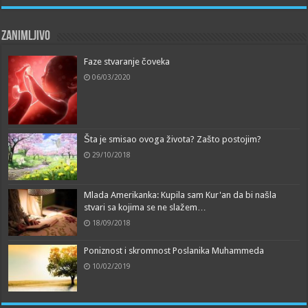
Zanimljivo
Faze stvaranje čoveka
06/03/2020
Šta je smisao ovoga života? Zašto postojim?
29/10/2018
Mlada Amerikanka: Kupila sam Kur'an da bi našla
stvari sa kojima se ne slažem…
18/09/2018
Poniznost i skromnost Poslanika Muhammeda
10/02/2019