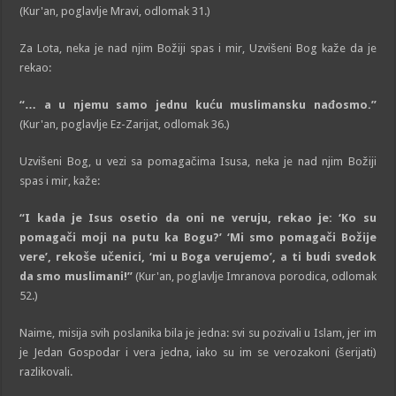
(Kur'an, poglavlje Mravi, odlomak 31.)
Za Lota, neka je nad njim Božiji spas i mir, Uzvišeni Bog kaže da je
rekao:
“… a u njemu samo jednu kuću muslimansku nađosmo.”
(Kur'an, poglavlje Ez-Zarijat, odlomak 36.)
Uzvišeni Bog, u vezi sa pomagačima Isusa, neka je nad njim Božiji
spas i mir, kaže:
“I kada je Isus osetio da oni ne veruju, rekao je: ‘Ko su
pomagači moji na putu ka Bogu?’ ‘Mi smo pomagači Božije
vere’, rekoše učenici, ‘mi u Boga verujemo’, a ti budi svedok
da smo muslimani!”
(Kur'an, poglavlje Imranova porodica, odlomak
52.)
Naime, misija svih poslanika bila je jedna: svi su pozivali u Islam, jer im
je Jedan Gospodar i vera jedna, iako su im se verozakoni (šerijati)
razlikovali.