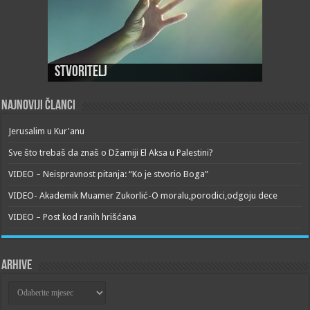
Stvoritelj
Najnoviji članci
Jerusalim u Kur'anu
Sve što trebaš da znaš o Džamiji El Aksa u Palestini?
VIDEO – Neispravnost pitanja: “Ko je stvorio Boga”
VIDEO- Akademik Muamer Zukorlić-O moralu,porodici,odgoju dece
VIDEO – Post kod ranih hrišćana
Arhive
Arhive