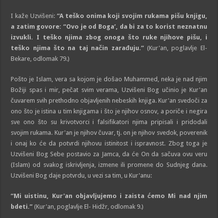
I kaže Uzvišeni:
“A teško onima koji svojim rukama pišu knjigu,
a zatim govore: “Ovo je od Boga’, da bi za to korist neznatnu
izvukli. I teško njima zbog onoga što ruke njihove pišu, i
teško njima što na taj način zarađuju.”
(Kur'an, poglavlje El-
Bekare, odlomak 79.)
Pošto je Islam, vera sa kojom je došao Muhammed, neka je nad njim
Božiji spas i mir, pečat svim verama, Uzvišeni Bog učinio je Kur'an
čuvarem svih prethodno objavljenih nebeskih knjiga. Kur'an svedoči za
ono što je istina u tim knjigama i što je njihov osnov, a poriče i negira
sve ono što su krivotvorci i falsifikatori njima pripisali i pridodali
svojim rukama. Kur'an je njihov čuvar, tj. on je njihov svedok, poverenik
i onaj ko će da potvrdi njihovu istinitost i ispravnost. Zbog toga je
Uzvišeni Bog Sebe postavio za Jamca, da će On da sačuva ovu veru
(Islam) od svakog iskrivljenja, izmene ili promene do Sudnjeg dana.
Uzvišeni Bog daje potvrdu, u vezi sa tim, u Kur'anu:
“Mi uistinu, Kur'an objavljujemo i zaista ćemo Mi nad njim
bdeti.”
(Kur'an, poglavlje El- Hidžr, odlomak 9.)