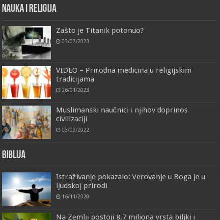
Nauka i religija
Zašto je Titanik potonuo?
03/07/2023
VIDEO – Prirodna medicina u religijskim
tradicijama
26/01/2023
Muslimanski naučnici i njihov doprinos
civilizaciji
03/09/2022
Biblija
Istraživanje pokazalo: Verovanje u Boga je u
ljudskoj prirodi
16/11/2020
Na Zemlji postoji 8,7 miliona vrsta biljki i