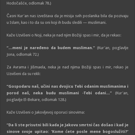
Hodočašće, odlomak 78.)
Časni Kur'an nas izveštava da je misija svih poslanika bila da pozivaju
u Islam, kao i to da su oni koji ih budu sledili — muslimani.
Kaže Uzvišeni o Noji, neka je nad njim Božiji spas i mir, da je rekao:
“…meni je naređeno da budem musliman.”
(Kur'an, poglavlje
Jona, odlomak 72.)
Za Avrama i Jišmaela, neka je nad njima Božiji spas i mir, rekao je
Uzvišeni da su rekli:
“Gospodaru naš, učini nas dvojicu Tebi odanim muslimanima i
porod naš, neka budu muslimani -Tebi odani…”
(Kur'an,
poglavlje El-Bekare, odlomak 128.)
Kaže Uzvišeni o Jakovljevoj oporuci sinovima:
“Da li ste prisutni bili kada je Jakovu smrtni čas došao i kad je
sinove svoje upitao: ‘Kome ćete posle mene bogoslužiti?’