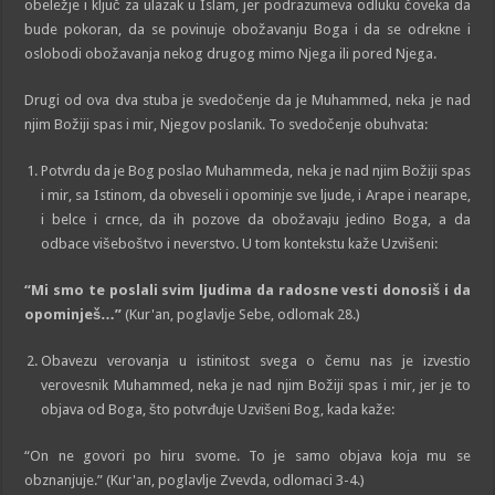
obeležje i ključ za ulazak u Islam, jer podrazumeva odluku čoveka da
bude pokoran, da se povinuje obožavanju Boga i da se odrekne i
oslobodi obožavanja nekog drugog mimo Njega ili pored Njega.
Drugi od ova dva stuba je svedočenje da je Muhammed, neka je nad
njim Božiji spas i mir, Njegov poslanik. To svedočenje obuhvata:
Potvrdu da je Bog poslao Muhammeda, neka je nad njim Božiji spas
i mir, sa Istinom, da obveseli i opominje sve ljude, i Arape i nearape,
i belce i crnce, da ih pozove da obožavaju jedino Boga, a da
odbace višeboštvo i neverstvo. U tom kontekstu kaže Uzvišeni:
“Mi smo te poslali svim ljudima da radosne vesti donosiš i da
opominješ…”
(Kur'an, poglavlje Sebe, odlomak 28.)
Obavezu verovanja u istinitost svega o čemu nas je izvestio
verovesnik Muhammed, neka je nad njim Božiji spas i mir, jer je to
objava od Boga, što potvrđuje Uzvišeni Bog, kada kaže:
“On ne govori po hiru svome. To je samo objava koja mu se
obznanjuje.” (Kur'an, poglavlje Zvevda, odlomaci 3-4.)