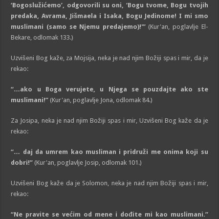
‘Bogoslužićemo’, odgovorili su oni, ‘Bogu tvome, Bogu tvojih
predaka, Avrama, Jišmaela i Isaka, Bogu Jedinome! I mi smo
muslimani (samo se Njemu predajemo)!'”
(Kur'an, poglavlje El-
Bekare, odlomak 133.)
Uzvišeni Bog kaže, za Mojsija, neka je nad njim Božiji spas i mir, da je
rekao:
“…ako u Boga verujete, u Njega se pouzdajte ako ste
muslimani!”
(Kur'an, poglavlje Jona, odlomak 84.)
Za Josipa, neka je nad njim Božiji spas i mir, Uzvišeni Bog kaže da je
rekao:
“… daj da umrem kao musliman i pridruži me onima koji su
dobri!”
(Kur'an, poglavlje Josip, odlomak 101.)
Uzvišeni Bog kaže da je Solomon, neka je nad njim Božiji spas i mir,
rekao:
“Ne pravite se većim od mene i dođite mi kao muslimani.”