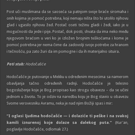
Post uči muslimana da se saoseća sa patnjom svoje braće siromaha i
onih kojima je pomoć potrebna, koji nemaju ništa što bi utolilo njihovu
glad i ugasilo njihovu žeđ. Postač oseti težinu gladi i žeđi, iako je u
mogućnosti da jede i pije. Postač, dok posti, shvata da ima neko među
njegovom braćom u veri ko je izložen brojnim teškoćama i kome je
pomoć potrebna jer nema čime da zadovolji svoje potrebe za hranom
i tečnošću, pa zato žuri da im pomogne i da ih materijalno situira.
Peti stub:
Hodočašće
Hodočašće je putovanje u Mekku u određenim mesecima sa namerom
obavljanja tačno određenih radnji. Hodočašće je telesno
bogosluženje koje je Bog propisao kao strogu obavezu – da se učini
jednom u životu. To je odziv na naredbu koju je Bog stavio u obavezu
Svome verovesniku Avramu, neka je nad njim Božiji spas i mir:
“I oglasi ljudima hodočašće — i dolaziće ti peške i na svakoj
kamili iznurenoj koje dolaze sa dalekog puta.”
(Kur'an,
poglavlje Hodočašće, odlomak 27.)