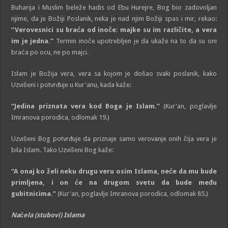
Buharija i Muslim beleže hadis od Ebu Hurejre, Bog bio zadovoljan
njime, da je Božiji Poslanik, neka je nad njim Božiji spas i mir, rekao:
“Verovesnici su braća od inoče: majke su im različite, a vera
im je jedna.”
Termin inoče upotrebljen je da ukaže na to da su oni
braća po ocu, ne po majci.
Islam je Božija vera, vera sa kojom je došao svaki poslanik, kako
Uzvišeni i potvrđuje u Kur'anu, kada kaže:
“Jedina priznata vera kod Boga je Islam.”
(Kur'an, poglavlje
Imranova porodica, odlomak 19.)
Uzvišeni Bog potvrđuje da priznaje samo verovanje onih čija vera je
bila Islam. Tako Uzvišeni Bog kaže:
“A onaj ko želi neku drugu veru osim Islama, neće da mu bude
primljena, i on će na drugom svetu da bude među
gubitnicima.”
(Kur'an, poglavlje Imranova porodica, odlomak 85.)
Načela (stubovi) Islama