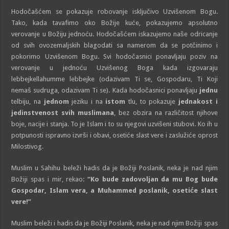
Hodočašćem se pokazuje robovanje isključivo Uzvišenom Bogu.
Tako, kada tavafimo oko Božije kuće, pokazujemo apsolutno
verovanje u Božiju jednoću. Hodočašćem iskazujemo naše odricanje
od svih ovozemaljskih blagodati sa namerom da se potčinimo i
pokorimo Uzvišenom Bogu. Svi hodočasnici ponavljaju poziv na
verovanje u jednoću Uzvišenog Boga kada izgovaraju
lebbejkellahumme lebbejke (odazivam Ti se, Gospodaru, Ti Koji
nemaš sudruga, odazivam Ti se). Kada hodočasnici ponavljaju
jednu
telbiju, na
jednom
jeziku i na
istom
tlu, to pokazuje
jednakost i
jedinstvenost svih muslimana
, bez obzira na različitost njihove
boje, nacije i stanja. To je Islam i to su njegovi uzvišeni stubovi. Ko ih u
potpunosti ispravno izvrši i obavi, osetiće slast vere i zaslužiće oprost
Milostivog.
Muslim u Sahihu beleži hadis da je Božiji Poslanik, neka je nad njim
Božiji spas i mir, rekao:
“Ko bude zadovoljan da mu Bog bude
Gospodar, Islam vera, a Muhammed poslanik, osetiće slast
vere!”
Muslim beleži i hadis da je Božiji Poslanik, neka je nad njim Božiji spas