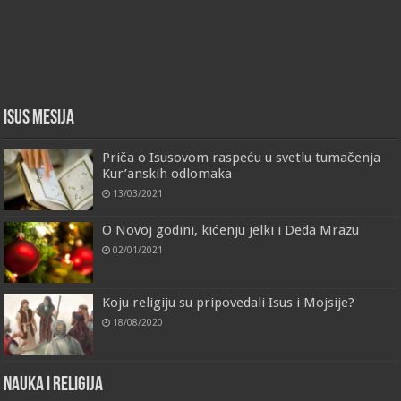
Isus Mesija
Priča o Isusovom raspeću u svetlu tumačenja
Kur’anskih odlomaka
13/03/2021
O Novoj godini, kićenju jelki i Deda Mrazu
02/01/2021
Koju religiju su pripovedali Isus i Mojsije?
18/08/2020
Nauka i religija