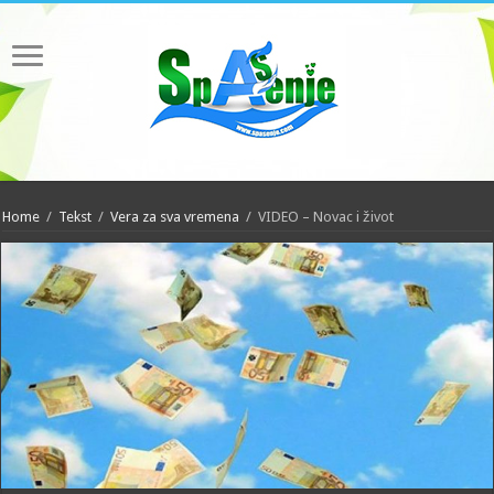
Home
/
Tekst
/
Vera za sva vremena
/
VIDEO – Novac i život