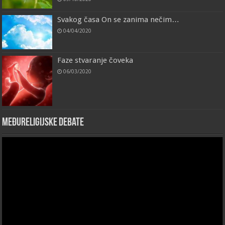
Svakog časa On se zanima nečim…
04/04/2020
Faze stvaranje čoveka
06/03/2020
Međureligijske debate
Video
Player