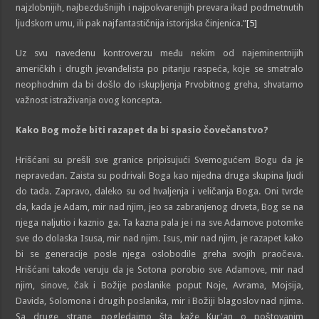
najzlobnijih, najbezdušnijih i najpokvarenijih prevara ikad podmetnutih
ljudskom umu, ili pak najfantastičnija istorijska činjenica.”
[5]
Uz svu navedenu kontroverzu među nekim od najeminentnijih
američkih i drugih jevanđelista po pitanju raspeća, koje se smatralo
neophodnim da bi došlo do iskupljenja Prvobitnog greha, shvatamo
važnost istraživanja ovog koncepta.
Kako Bog može biti razapet da bi spasio čovečanstvo?
Hrišćani su prešli sve granice pripisujući Svemogućem Bogu da je
nepravedan. Zaista su podrivali Boga kao nijedna druga skupina ljudi
do tada. Zapravo, daleko su od hvaljenja i veličanja Boga. Oni tvrde
da, kada je Adam, mir nad njim, jeo sa zabranjenog drveta, Bog se na
njega naljutio i kaznio ga. Ta kazna pala je i na sve Adamove potomke
sve do dolaska Isusa, mir nad njim. Isus, mir nad njim, je razapet kako
bi se generacije posle njega oslobodile greha svojih praočeva.
Hrišćani takođe veruju da je Sotona porobio sve Adamove, mir nad
njim, sinove, čak i Božije poslanike poput Noje, Avrama, Mojsija,
Davida, Solomona i drugih poslanika, mir i Božiji blagoslov nad njima.
Sa druge strane, pogledajmo šta kaže Kur'an o poštovanim