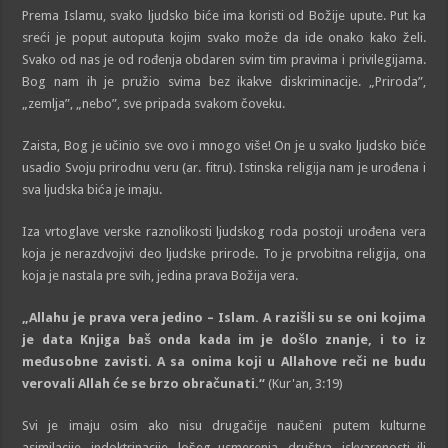
Prema Islamu, svako ljudsko biće ima koristi od Božije upute. Put ka
sreći je poput autoputa kojim svako može da ide onako kako želi.
Svako od nas je od rođenja obdaren svim tim pravima i privilegijama.
Bog nam ih je pružio svima bez ikakve diskriminacije. „Priroda”,
„zemlja”, „nebo”, sve pripada svakom čoveku.
Zaista, Bog je učinio sve ovo i mnogo više! On je u svako ljudsko biće
usadio Svoju prirodnu veru (ar. fitru). Istinska religija nam je urođena i
sva ljudska bića je imaju.
Iza vrtoglave verske raznolikosti ljudskog roda postoji urođena vera
koja je nerazdvojivi deo ljudske prirode. To je prvobitna religija, ona
koja je nastala pre svih, jedina prava Božija vera.
„Allahu je prava vera jedino – Islam. A razišli su se oni kojima
je data Knjiga baš onda kada im je došlo znanje, i to iz
međusobne zavisti. A sa onima koji u Allahove reči ne budu
verovali Allah će se brzo obračunati.“
(Kur'an, 3:19)
Svi je imaju osim ako nisu drugačije naučeni putem kulturne
asimilacije, indoktrinacije, lošeg usmerenja, društva, iskvarenosti ili