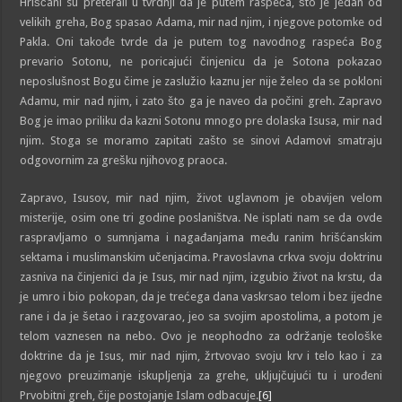
Hrišćani su preterali u tvrdnji da je putem raspeća, što je jedan od
velikih greha, Bog spasao Adama, mir nad njim, i njegove potomke od
Pakla. Oni takođe tvrde da je putem tog navodnog raspeća Bog
prevario Sotonu, ne poricajući činjenicu da je Sotona pokazao
neposlušnost Bogu čime je zaslužio kaznu jer nije želeo da se pokloni
Adamu, mir nad njim, i zato što ga je naveo da počini greh. Zapravo
Bog je imao priliku da kazni Sotonu mnogo pre dolaska Isusa, mir nad
njim. Stoga se moramo zapitati zašto se sinovi Adamovi smatraju
odgovornim za grešku njihovog praoca.
Zapravo, Isusov, mir nad njim, život uglavnom je obavijen velom
misterije, osim one tri godine poslaništva. Ne isplati nam se da ovde
raspravljamo o sumnjama i nagađanjama među ranim hrišćanskim
sektama i muslimanskim učenjacima. Pravoslavna crkva svoju doktrinu
zasniva na činjenici da je Isus, mir nad njim, izgubio život na krstu, da
je umro i bio pokopan, da je trećega dana vaskrsao telom i bez ijedne
rane i da je šetao i razgovarao, jeo sa svojim apostolima, a potom je
telom vaznesen na nebo. Ovo je neophodno za održanje teološke
doktrine da je Isus, mir nad njim, žrtvovao svoju krv i telo kao i za
njegovo preuzimanje iskupljenja za grehe, ukljujčujući tu i urođeni
Prvobitni greh, čije postojanje Islam odbacuje.
[6]