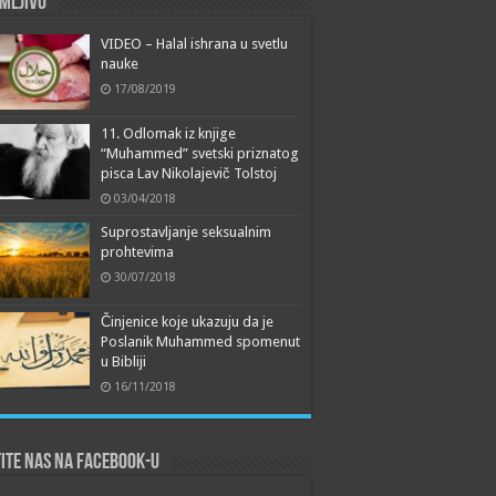
mljivo
VIDEO – Halal ishrana u svetlu
nauke
17/08/2019
11. Odlomak iz knjige
“Muhammed” svetski priznatog
pisca Lav Nikolajevič Tolstoj
03/04/2018
Suprostavljanje seksualnim
prohtevima
30/07/2018
Činjenice koje ukazuju da je
Poslanik Muhammed spomenut
u Bibliji
16/11/2018
ite nas na Facebook-u