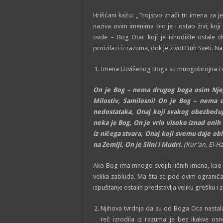
Hrišćani kažu: „Trojstvo znači tri imena za
naziva ovim imenima bio je i ostao živi, koji
ovde – Bog Otac koji je ishodište ostale dv
proizilazi iz razuma, dok je život Duh Sveti. 
Imena Uzvišenog Boga su mnogobrojna i v
On je Bog – nema drugog boga osim Njega
Milostiv, Samilosni! On je Bog – nema d
nedostataka, Onaj koji svakog obezbeđuje
neka je Bog, On je vrlo visoko iznad onih
iz ničega stvara, Onaj koji svemu daje ob
na Zemlji, On je Silni i Mudri.
(Kur'an, El-Ha
Ako Bog ima mnogo svojih ličnih imena, kao što
velika zabluda. Ma šta se pod ovim ograniča
ispuštanje ostalih predstavlja veliku grešku i 
Njihova tvrdnja da su od Boga Oca nastala 
reč izrodila iz razuma je bez ikakve osn