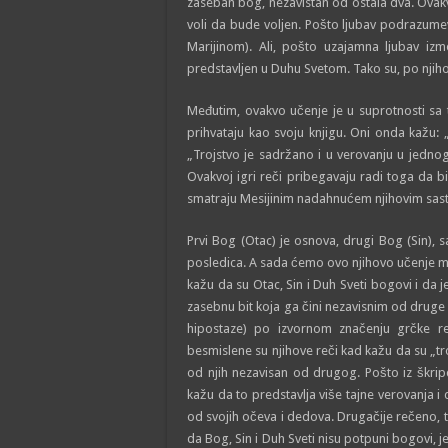
zaseban bog, nezavistan od ostala dva. Ovak
voli da bude voljen. Pošto ljubav podrazumeva
Marijinom). Ali, pošto uzajamna ljubav iz
predstavljen u Duhu Svetom. Tako su, po njiho
Međutim, ovakvo učenje je u suprotnosti sa 
prihvataju kao svoju knjigu. Oni onda kažu: 
„Trojstvo je sadržano i u verovanju u jednog
Ovakvoj igri reči pribegavaju radi toga da bi
smatraju Mesijinim nadahnućem njihovim sast
Prvi Bog (Otac) je osnova, drugi Bog (Sin), s
posledica. A sada ćemo ovo njihovo učenje mal
kažu da su Otac, Sin i Duh Sveti bogovi i da 
zasebnu bit koja ga čini nezavisnim od druge
hipostaze) po izvornom značenju grčke r
besmislene su njihove reči kad kažu da su „troj
od njih nezavisan od drugog. Pošto iz škrip
kažu da to predstavlja više tajne verovanja i d
od svojih očeva i dedova. Drugačije rečeno, 
da Bog, Sin i Duh Sveti nisu potpuni bogovi, j