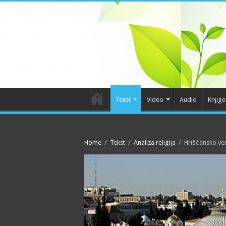
Tekst
Video
Audio
Knjige
Home
/
Tekst
/
Analiza religija
/
Hrišćansko ve