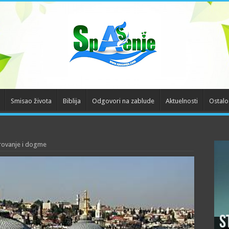
Smisao života
Biblija
Odgovori na zablude
Aktuelnosti
Ostalo
rovanje i dogme
S