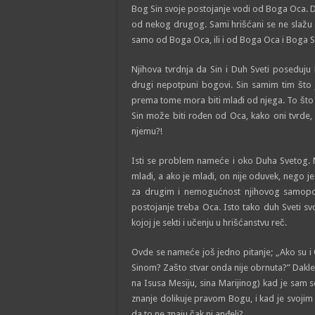
Bog Sin svoje postojanje vodi od Boga Oca. 
od nekog drugog. Sami hrišćani se ne slažu 
samo od Boga Oca, ili i od Boga Oca i Boga S
Njihova tvrdnja da Sin i Duh Sveti poseduju
drugi nepotpuni bogovi. Sin samim tim što je
prema tome mora biti mlađi od njega. To što tv
Sin može biti rođen od Oca, kako oni tvrde,
njemu?!
Isti se problem nameće i oko Duha Svetog. N
mlađi, a ako je mlađi, on nije oduvek, neg
za drugim i nemogućnost njihovog samopos
postojanje treba Oca. Isto tako duh Sveti svo
kojoj je sekti i učenju u hrišćanstvu reč.
Ovde se nameće još jedno pitanje; „Ako su i 
Sinom? Zašto stvar onda nije obrnuta?” Dak
na Isusa Mesiju, sina Marijinog) kad je sa
znanje dolikuje pravom Bogu, i kad je svoj
da to ne znaju čak ni anđeli?