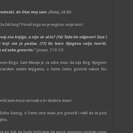
 nebeski, do Otac moj sam.
(Matej, 24:36)
e biti bog? Pored toga on je negirao svoju moć:
vaj zna knjige, a nije se učio?
(16)
T
ada im odgovori Isus i
 koji me je poslao.
(17)
Ko hoće Njegovu volju tvoriti,
am od sebe govorim.
“
(
Jovan,
7:15-17)
pravom Bogu. Sam Mesija je za sebe znao da nije Bog. Njegovo
išćanskim svetim knjigama, o čemu ćemo govoriti nakon što
išćanin mora verovati u tri sledeće stvari:
a i Duha Svetog, o čemu smo malo pre govorili i rekli da se pod
jina.
ome ko želi da bude hrišćanin da mora otvoreno priznati svoje