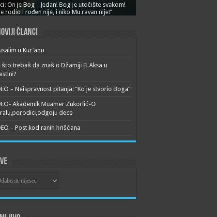
ci: On je Bog - Jedan! Bog je utočište svakom!
je rodio i rođen nije, i niko Mu ravan nije!"
oviji članci
usalim u Kur'anu
 što trebaš da znaš o Džamiji El Aksa u
estini?
EO – Neispravnost pitanja: “Ko je stvorio Boga”
DEO- Akademik Muamer Zukorlić-O
alu,porodici,odgoju dece
EO – Post kod ranih hrišćana
ive
ive