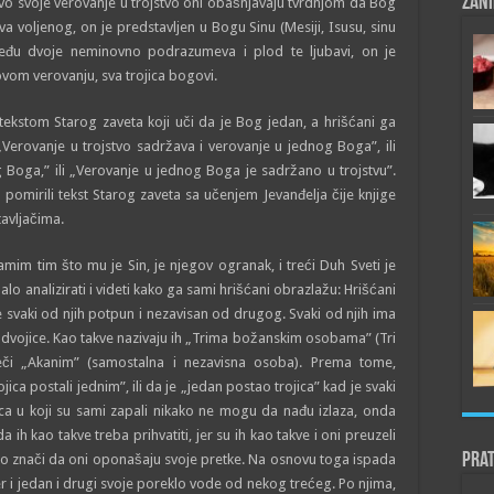
Zani
vo svoje verovanje u trojstvo oni obašnjavaju tvrdnjom da Bog
 voljenog, on je predstavljen u Bogu Sinu (Mesiji, Isusu, sinu
među dvoje neminovno podrazumeva i plod te ljubavi, on je
vom verovanju, sva trojica bogovi.
tekstom Starog zaveta koji uči da je Bog jedan, a hrišćani ga
„Verovanje u trojstvo sadržava i verovanje u jednog Boga”, ili
 Boga,” ili „Verovanje u jednog Boga je sadržano u trojstvu”.
 pomirili tekst Starog zaveta sa učenjem Jevanđelja čije knjige
avljačima.
amim tim što mu je Sin, je njegov ogranak, i treći Duh Sveti je
o analizirati i videti kako ga sami hrišćani obrazlažu: Hrišćani
je svaki od njih potpun i nezavisan od drugog. Svaki od njih ima
 dvojice. Kao takve nazivaju ih „Trima božanskim osobama” (Tri
eči „Akanim” (samostalna i nezavisna osoba). Prema tome,
ica postali jednim”, ili da je „jedan postao trojica” kad je svaki
ca u koji su sami zapali nikako ne mogu da nađu izlaza, onda
a ih kao takve treba prihvatiti, jer su ih kao takve i oni preuzeli
Prat
to znači da oni oponašaju svoje pretke. Na osnovu toga ispada
er i jedan i drugi svoje poreklo vode od nekog trećeg. Po njima,