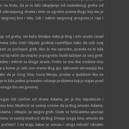
o na krstu, da je to bilo iskupljenje od nasleđenog greha od
d zabranjenog drveta i time se ogrešio prema Bogu koji mu je
 njegovoj krvi i telu, čak i nakon njegovog progona iz raja i
kup od greha, oni kažu (Hvaljen neka je Bog i vrlo visoko iznad
na (oko četiri hiljade godina) razmišljao kako da reši ovaj
azni za počinjeni greh. Ako bi mu oprostio, pravda ne bi bila
na taj način da onaj ko je pogrešio bude kažnjen za svoj greh.
dne i milosti sa druge strane. Pošto se ove dve osobine nisu
a u kome je celo ovo vreme Bog (po njihovom verovanju) bio
ako da je Svog Sina, Isusa Mesiju, poslao u ljudskom liku na
je to bilo jedino pravedno rešenje problema koji je stajao pred
d onoga što oni govore).
mogao biti izvršen od strane Adama, jer je bio nepokoran i
ni nisu krivi. Mudrost se sastoji u tome da je Bog umesto Adama,
a Adama i otkupio za njegov greh. Ovde se hrišćanima upućuje
U čemu se sastoji mudrost da Bog žrtvuje svoga Sina, umesto da
počinio? I na kraju, kakav je smisao i uloga milosti? Ukratko