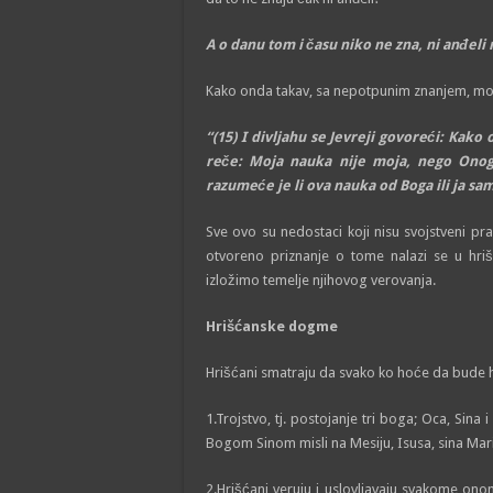
A o danu tom i času niko ne zna, ni anđeli
Kako onda takav, sa nepotpunim znanjem, mož
“(15)
I divljahu se Jevreji govoreći: Kako o
reče: Moja nauka nije moja, nego Onog
razumeće je li ova nauka od Boga ili ja s
Sve ovo su nedostaci koji nisu svojstveni 
otvoreno priznanje o tome nalazi se u hr
izložimo temelje njihovog verovanja.
Hrišćanske dogme
Hrišćani smatraju da svako ko hoće da bude hr
1.Trojstvo, tj. postojanje tri boga; Oca, Sin
Bogom Sinom misli na Mesiju, Isusa, sina Mari
2.Hrišćani veruju i uslovljavaju svakome on