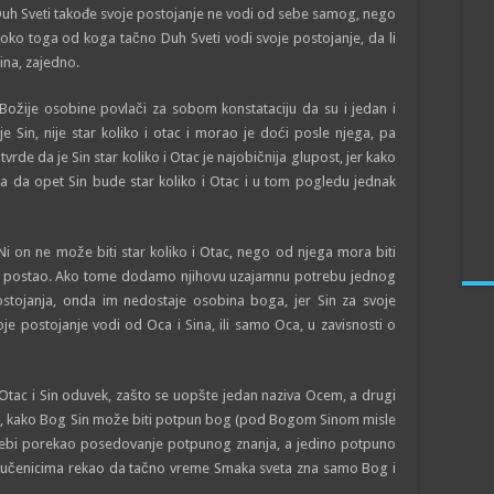
Duh Sveti takođe svoje postojanje ne vodi od sebe samog, nego
oko toga od koga tačno Duh Sveti vodi svoje postojanje, da li
ina, zajedno.
 Božije osobine povlači za sobom konstataciju da su i jedan i
 Sin, nije star koliko i otac i morao je doći posle njega, pa
rde da je Sin star koliko i Otac je najobičnija glupost, jer kako
 a da opet Sin bude star koliko i Otac i u tom pogledu jednak
i on ne može biti star koliko i Otac, nego od njega mora biti
o je postao. Ako tome dodamo njihovu uzajamnu potrebu jednog
tojanja, onda im nedostaje osobina boga, jer Sin za svoje
je postojanje vodi od Oca i Sina, ili samo Oca, u zavisnosti o
Otac i Sin oduvek, zašto se uopšte jedan naziva Ocem, a drugi
le, kako Bog Sin može biti potpun bog (pod Bogom Sinom misle
m sebi porekao posedovanje potpunog znanja, a jedino potpuno
im učenicima rekao da tačno vreme Smaka sveta zna samo Bog i