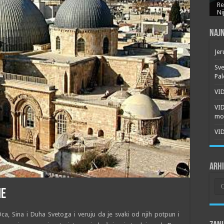
Re
Ni
Najn
Jer
Sve
Pal
VID
VI
mor
VID
Arh
Arh
me
Oca, Sina i Duha Svetoga i veruju da je svaki od njih potpun i