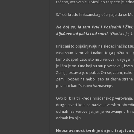
rečeno, verovanje u Mesijino raspeće je jedn
3.Treći kredo hrišćanskog učenja je da će Mesij
Ne boj se, ja sam Prvi i Poslednji i Živ
ključeve od pakla i od smrti.
(Otkrivenje, 1
Hrišćani to objašnjavaju na sledeći način: Isu
vaskrsnuo iz mrtvih i nakon toga požurio u 
tamo dospeli zato što nisu verovali u njega i
je i šta je on. One koji su mu poverovali, izve
Zemlji, ostavio je u paklu. On se, zatim, nak
Zemlji popeo na nebo i seo sa desne strane
poznato kao Isusovo Vaznasenje.
Ovo bi bila tri kreda hrišćanskog verovanja. O
druge stvari koje se nazivaju verskim obredim
odmah iza verovanja, jer je verovanje u tri s
odmah iza njih.
Neosnovanost tvrdnje da je u trojstvu