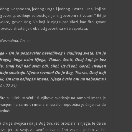
 jednog Gospodara, jednog Boga i jednog Tvorca. Onaj koji se
 govori tj. odlikuje se postojanjem, govorom i životom.” Bit je
ojice, govor Bog Sin koji iz njega proizilazi, kao što govor
Na ovakvo shvatanje treba odgovoriti sa više aspekata:
išeznačna. On je:
 – On je poznavalac nevidljivog i vidljivog sveta, On je
rugog boga osim Njega, Vladar, Sveti, Onaj koji je bez
, Onaj koji nad svim bdi, Silni, Uzvišeni, Gordi, Hvaljen
 koje smatraju Njemu ravnim! On je Bog, Tvorac, Onaj koji
lik, On ima najlepša imena. Njega hvale oni na nebesima i
šr, 22­-24)
 su ‘Silni’, ‘Moćni’ i sl. njihovo svođenje na samo tri imena je
vanjem na samo tri imena smatralo, nepobitna je činjenica da
zabludu.
druga dvojica i da je Bog Sin, reč proizišla iz njega, te da se
ove, jer su svojstva savršenstva nužno vezana jedino za bit