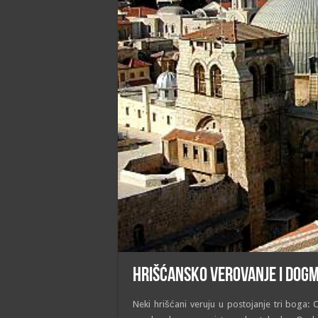
Hrišćansko verovanje i dog
Neki hrišćani veruju u postojanje tri boga: 