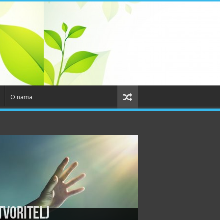
O nama
tvoritelj