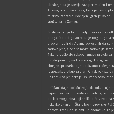
ubeđenje da je Mesija razapet, mučen i umr
Adama, oca čovečanstva, kada je okusio plo
to drvo zabranio. Počinjeni greh je kolao u
spuštanja na Zemlju.
Pošto ni to nije bilo dovoljno kao kazna i ot
onoga što oni govore) da je Bog dugo vreme
problem da li da Adamu oprosti, ili da ga k
zadovoljena, a ona se može zadovoljiti samo 
Tako je došlo do sukoba između pravde sa je
mogle pomiriti, na kraju ovog dugog period
zbunjen, pronađeno je adekvatno rešenje, t
raspeće kao otkup za greh. Oni dalje kažu da 
Bogom (Hvaljen neka je On i vrlo visoko izna
Hrišćani dalje objašnjavaju da otkup nije 
neposlušan, niti od anđela i životinja, jer o
poslao svoga sina koji se lično žrtvovao z
nekoliko pitanja: – Šta je bio njegov greh? 
oprosti greh i da se smiluje onome ko ga je 