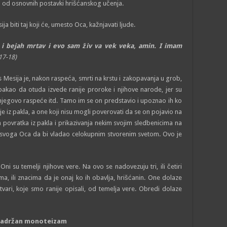
a od osnovnih postavki hrišćanskog učenja.
a biti taj koji će, umesto Oca, kažnjavati ljude.
i: i bejah mrtav i evo sam živ va vek veka, amin. I imam
:17-18)
s Mesija je, nakon raspeća, smrti na krstu i zakopavanja u grob,
pakao da otuda izvede ranije proroke i njihove narode, jer su
 njegovo raspeće itd. Tamo im se on predstavio i upoznao ih ko
o je iz pakla, a one koji nisu mogli poverovati da se on pojavio na
on povratka iz pakla i prikazivanja nekim svojim sledbenicima na
 svoga Oca da bi vladao celokupnim stvorenim svetom. Ovo je
ni su temelji njihove vere. Na ovo se nadovezuju tri, ili četiri
a, ili znacima da je onaj ko ih obavlja, hrišćanin. One dolaze
tvari, koje smo ranije opisali, od temelja vere. Obredi dolaze
 sadržan monoteizam