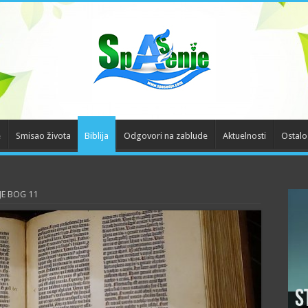
e
Smisao života
Biblija
Odgovori na zablude
Aktuelnosti
Ostalo
JE BOG 11
S