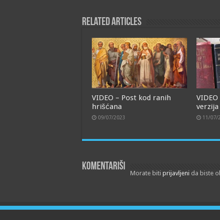
Related Articles
VIDEO – Post kod ranih
VIDEO 
hrišćana
verzija
09/07/2023
11/07/
Komentariši
Morate biti
prijavljeni
da biste o