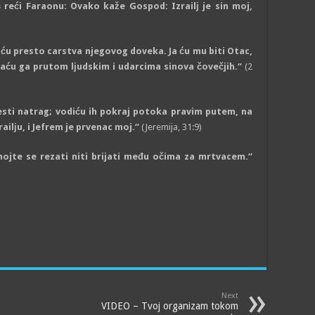
š reći Faraonu: Ovako kaže Gospod: Izrailј je sin moj,
ću presto carstva njegovog doveka. Ja ću mu biti Otac,
karaću ga prutom lјudskim i udarcima sinova čovečjih.“
(2
vesti natrag; vodiću ih pokraj potoka pravim putem, na
ailјu, i Jefrem je prvenac moj.“
(Jeremija, 31:9)
ojte se rezati niti brijati među očima za mrtvacem.“
Next
VIDEO – Tvoj organizam tokom