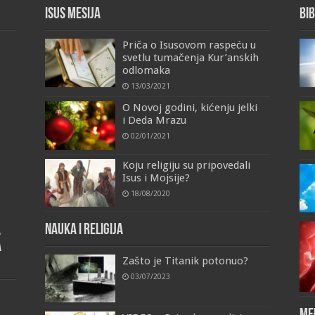
Isus Mesija
Bib
Priča o Isusovom raspeću u
svetlu tumačenja Kur’anskih
odlomaka
13/03/2021
O Novoj godini, kićenju jelki
i Deda Mrazu
02/01/2021
Koju religiju su pripovedali
Isus i Mojsije?
18/08/2020
Nauka i religija
a
a
Zašto je Titanik potonuo?
03/07/2023