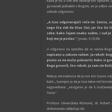
Kada je on, u ove dve situacije bio optužen
ga nazvali jednakim s Bogom, on je odbio sv
odmah odgovorio:
„A Isus odgovarajući reče im: Zaista, 
nego šta vidi da Otac čini; jer šta On č
sebe; kako čujem onako sudim, i sud je 
koji me je poslao.“
(Jovan, 5:19,30)
U odgovoru na optužbu da se naziva Bogo
napisano u zakonu vašem: Ja rekoh: bogo
pismo se ne može pokvariti; Kako vi go
Bogu govoriš, što rekoh: ja sam sin Boži
Mala je verovatnoća da je ovo bio Isusov odgo
kaže: „Sumnjivo je da je Isus takve reči koris
nagoveštava: „nesigurno je da li izražavan
Isusa.“
Profesor Univerziteta Ričmond, dr. Robert 
dokumenata zaklјučuje da: