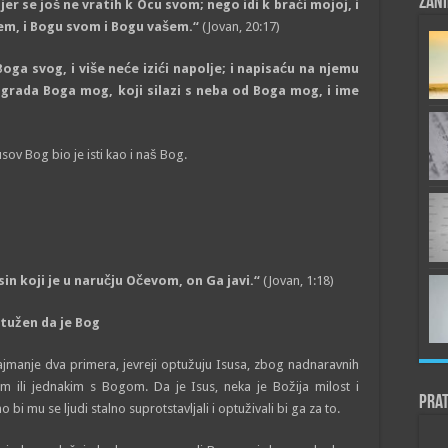
Zani
er se još ne vratih k Ocu svom; nego idi k braći mojoj, i
em, i Bogu svom i Bogu vašem.“
(Jovan, 20:17)
oga svog, i više neće izići napolјe; i napisaću na njemu
 grada Boga mog, koji silazi s neba od Boga mog, i ime
ov Bog bio je isti kao i naš Bog.
in koji je u naručju Očevom, on Ga javi.“
(Jovan, 1:18)
ptužen da je Bog
najmanje dva primera, jevreji optužuju Isusa, zbog nadnaravnih
m ili jednakim s Bogom. Da je Isus, neka je Božija milost i
Prat
bi mu se lјudi stalno suprotstavlјali i optuživali bi ga za to.