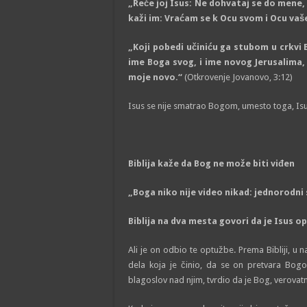
„Reče joj Isus: Ne dohvataj se do mene, j
kaži im: Vraćam se k Ocu svom i Ocu vaš
„Koji pobedi učiniću ga stubom u crkvi B
ime Boga svog, i ime novog Jerusalima,
moje novo.“
(Otkrovenje Jovanovo, 3:12)
Isus se nije smatrao Bogom, umesto toga, Isus
Biblija kaže da Bog ne može biti viđen
„Boga niko nije video nikad: jednorodni s
Biblija na dva mesta govori da je Isus o
Ali je on odbio te optužbe. Prema Bibliji, u 
dela koja je činio, da se on pretvara Bogo
blagoslov nad njim, tvrdio da je Bog, verovatno 