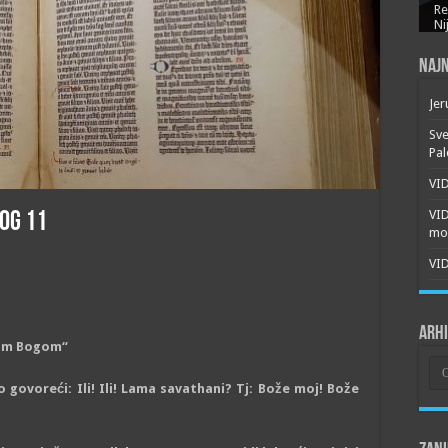
Re
Ni
Najn
Jer
Sve
Pal
VID
VI
BOG 11
mor
VID
Arh
ojim Bogom“
Arh
govoreći: Ili! Ili! Lama savathani? Tj: Bože moj! Bože