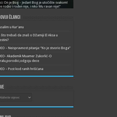
ci: On je Bog - Jedan! Bog je utočište svakom!
je rodio i rođen nije, i niko Mu ravan nije!"
oviji članci
usalim u Kur'anu
 što trebaš da znaš o Džamiji El Aksa u
estini?
EO – Neispravnost pitanja: “Ko je stvorio Boga”
DEO- Akademik Muamer Zukorlić-O
alu,porodici,odgoju dece
EO – Post kod ranih hrišćana
ive
ive