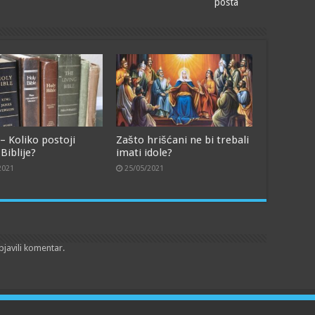
posta
– Koliko postoji
Zašto hrišćani ne bi trebali
 Biblije?
imati idole?
2021
25/05/2021
bjavili komentar.