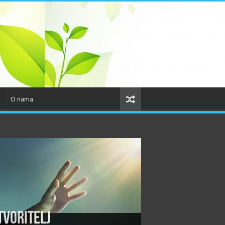
O nama
tvoritelj