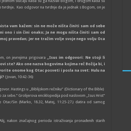
, u jednom slučaju kada su ga nazvali Bogom, i drugom kada su
e tvrdnje. Kao odgovor na tvrdnje da je jednak s Bogom, on je
zaista vam kažem: sin ne može ništa činiti sam od sebe
ini ono i sin čini onako; Ja ne mogu ništa činiti sam od
moj pravedan; jer ne tražim volјe svoje nego volјu Oca
m, on jevrejima prigovara
„Isus im odgovori: Ne stoji li
vi ste? Ako one nazva bogovima kojima reč Božija bi, i
vorite onome kog Otac posveti i posla na svet: Hulu na
ji?
(Jovan, 10:42-36)
vor. Hastings u „Biblijskom rečniku“ (Dictionary of the Bible)
tio za sebe.“ Grolijerova enciklopedija pod naslovom „Isus Hrist“
je Otac/Sin (Marko, 18.32, Matej, 11:25-27.) datira od samog
Alij, nakon značajnog perioda istraživanja pronađenih starih