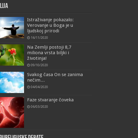
lija
Istraživanje pokazalo:
Verovanje u Boga je u
ljudskoj prirodi
16/11/2020
Na Zemlji postoji 8,7
miliona vrsta biljki i
životinja!
09/10/2020
Svakog časa On se zanima
nečim…
04/04/2020
Faze stvaranje čoveka
06/03/2020