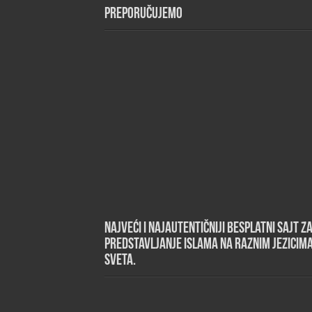
Preporučujemo
Najveći i najautentičniji besplatni sajt z
predstavljanje islama na raznim jezicim
sveta.