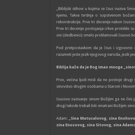
„Biblijski stihovi u kojima se Isus naziva Sin
njemu. Takva tvrdnja o sopstvenom božanstv
rekonstrukcije. Prve tri decenije nakon Isusov
Prve tri decenije postojanja crkve protekle su
oni (sledbenici) smelo proklamovali Isuovo b
Pod pretpostavkom da je Isus i izgovorio d
razumeti jeste jezik njegovog naroda, jezik je
Biblija kaže da je Bog imao mnoge „sino
Prvo, većina lјudi misli da ne postoje drugi 
sinovstvo drugim osobama u Starom i Novom
Isusovo nazivanje sinom Božijim ga ne čini 
drugi takođe trebali biti smatrani Božijim sino
Adam:
„Sina Matusalovog, sina Enohovog
sina Enosovog, sina Sitovog, sina Adamo