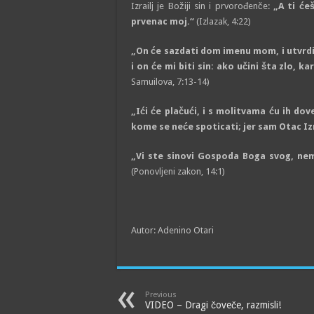
Izrailј je Božiji sin i prvorođenče:
„A ti će
prvenac moj.“
(Izlazak, 4:22)
„On će sazdati dom imenu mom, i utvrdi
i on će mi biti sin: ako učini šta zlo, 
Samuilova, 7:13-14)
„Ići će plačući, i s molitvama ću ih do
kome se neće spoticati; jer sam Otac Izr
„Vi ste sinovi Gospoda Boga svog, nem
(Ponovlјeni zakon, 14:1)
Autor: Adenino Otari
Previous
VIDEO – Dragi čoveče, razmisli!