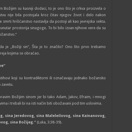
om Božijim su kasniji dodaci, to je ono što je crkva proizvela o
u nije bila postojala kroz čitav njegov život i delo nakon
e smrti hrišćanstvo nastavlјa da postoji ali kao jevrejska sekta.
 unutar prostorija sinagoge. To bi bilo izvan njihove vere da su
ožanstvo.“
a je „Božiji sin“, Šta je to značilo? Ono što prvo trebamo
vreja kojima se obraćao.
ve“
stihovi koji su kontradiktorni ili označavaju jednako božansko
 zavetu.
pravim Božijim sinom jer bi tako Adam, Jakov, Efraim, i mnogi
vima i trebali bi na isti način biti obožavani pod tim uslovima.
, sina Jeredovog, sina Maleleilovog, sina Kainanovog,
vog, sina Božijeg.“
(Luka, 3:38-39).