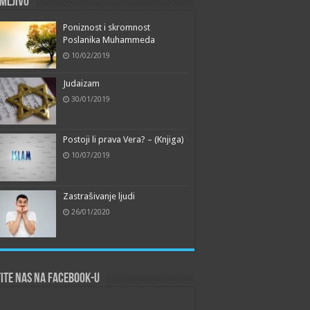
mljivo
Poniznost i skromnost
Poslanika Muhammeda
10/02/2019
Judaizam
30/01/2019
Postoji li prava Vera? – (Knjiga)
10/07/2019
Zastrašivanje ljudi
26/01/2020
ite nas na Facebook-u