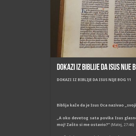
DOKAZI IZ BIBLIJE DA ISUS NIJE 
DOKAZI IZ BIBLIJE
DA
ISUS NIJE BOG 11
Biblija kaže da je Isus Oca nazivao „sv
„A oko devetog sata povika Isus glasno 
moj! Zašto si me ostavio?“
(Matej, 27:46)