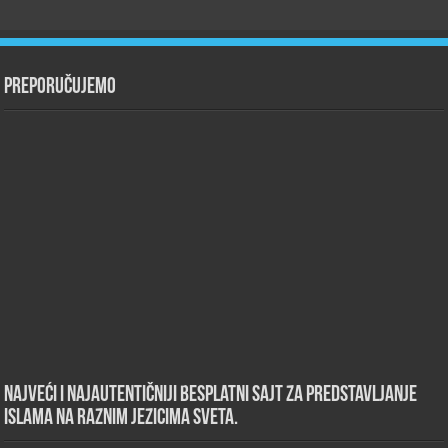
Preporučujemo
Najveći i najautentičniji besplatni sajt za predstavljanje
islama na raznim jezicima sveta.