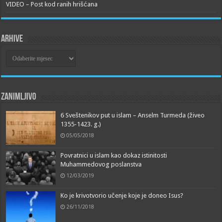
VIDEO – Post kod ranih hrišćana
Arhive
Arhive
Zanimljivo
6 Sveštenikov put u islam – Anselm Turmeda (živeo
1355-1423. g.)
05/05/2018
Povratnici u islam kao dokaz istinitosti
Muhammedovog poslanstva
12/03/2019
Ko je krivotvorio učenje koje je doneo Isus?
26/11/2018