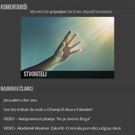
Komentariši
Morate biti
prijavljeni
da biste objavili komentar.
Stvoritelj
Najnoviji članci
Jerusalim u Kur'anu
Sve što trebaš da znaš o Džamiji El Aksa u Palestini?
VIDEO – Neispravnost pitanja: “Ko je stvorio Boga”
VIDEO- Akademik Muamer Zukorlić-O moralu,porodici,odgoju dece