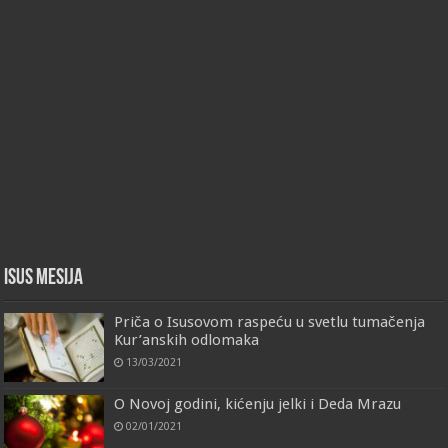
Isus Mesija
Priča o Isusovom raspeću u svetlu tumačenja
Kur’anskih odlomaka
13/03/2021
O Novoj godini, kićenju jelki i Deda Mrazu
02/01/2021