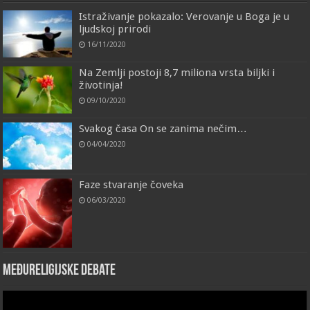
Istraživanje pokazalo: Verovanje u Boga je u
ljudskoj prirodi
16/11/2020
Na Zemlji postoji 8,7 miliona vrsta biljki i
životinja!
09/10/2020
Svakog časa On se zanima nečim…
04/04/2020
Faze stvaranje čoveka
06/03/2020
Međureligijske debate
Video
Player