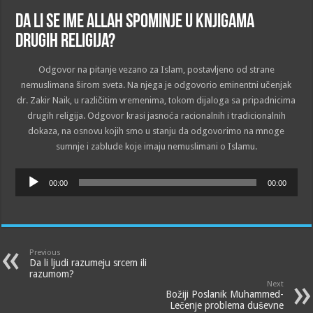
Da li se ime Allah spominje u knjigama
drugih religija?
Odgovor na pitanje vezano za Islam, postavljeno od strane
nemuslimana širom sveta. Na njega je odgovorio eminentni učenjak
dr. Zakir Naik, u različitim vremenima, tokom dijaloga sa pripadnicima
drugih religija. Odgovor krasi jasnoća racionalnih i tradicionalnih
dokaza, na osnovu kojih smo u stanju da odgovorimo na mnoge
sumnje i zablude koje imaju nemuslimani o Islamu.
Audio
00:00
00:00
Player
Previous
Da li ljudi razumeju srcem ili
razumom?
Next
Božiji Poslanik Muhammed-
Lečenje problema duševne