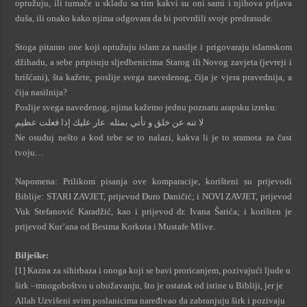
optužuju, ili tumače u skladu sa tim kakvi su oni sami i njihova prljava
duša, ili onako kako njima odgovara da bi potvrdili svoje predrasude.
Stoga pitamo one koji optužuju islam za nasilje i prigovaraju islamskom
džihadu, a sebe pripisuju sljedbenicima Starog ili Novog zavjeta (jevreji i
hrišćani), šta kažete, poslije svega navedenog, čija je vjera pravednija, a
čija nasilnija?
Poslije svega navedenog, njima kažemo jednu poznatu arapsku izreku:
لا تنه عن خلق و تأتي بمثله عار عليك إذا فعلت عظيم
Ne osuđuj nešto a kod tebe se to nalazi, kakva li je to sramota za čast
tvoju…
Napomena: Prilikom pisanja ove komparacije, korišteni su prijevodi
Biblije: STARI ZAVJET, prijevod Đuro Daničić; i NOVI ZAVJET, prijevod
Vuk Stefanović Karadžić, kao i prijevod dr. Ivana Šarića; i korišten je
prijevod Kur’ana od Besima Korkuta i Mustafe Mlive.
Bilješke:
[1] Kazna za sihirbaza i onoga koji se bavi proricanjem, pozivajući ljude u
širk –mnogoboštvo u obožavanju, što je ostatak od istine u Bibliji, jer je
Allah Uzvišeni svim poslanicima naređivao da zabranjuju širk i pozivaju