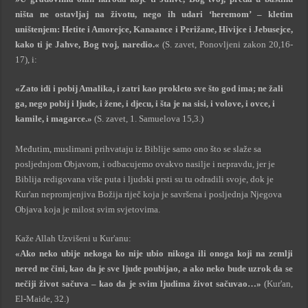
ništa ne ostavljaj na životu, nego ih udari ‘heremom’ – kletim
uništenjem: Hetite i Amorejce, Kanaance i Perižane, Hivijce i Jebusejce,
kako ti je Jahve, Bog tvoj, naredio.«
(S. zavet, Ponovljeni zakon 20,16-
17), i:
«Zato idi i pobij Amalika, i zatri kao prokleto sve što god ima; ne žali
ga, nego pobij i ljude, i žene, i djecu, i šta je na sisi, i volove, i ovce, i
kamile, i magarce.»
(S. zavet, 1. Samuelova 15,3.)
Međutim, muslimani prihvataju iz Biblije samo ono što se slaže sa
posljednjom Objavom, i odbacujemo ovakvo nasilje i nepravdu, jer je
Biblija redigovana više puta i ljudski prsti su tu odradili svoje, dok je
Kur'an nepromjenjiva Božija riječ koja je savršena i posljednja Njegova
Objava koja je milost svim svjetovima.
Kaže Allah Uzvišeni u Kur'anu:
«Ako neko ubije nekoga ko nije ubio nikoga ili onoga koji na zemlji
nered ne čini, kao da je sve ljude poubijao, a ako neko bude uzrok da se
nečiji život sačuva – kao da je svim ljudima život sačuvao…»
(Kur'an,
El-Maide, 32.)