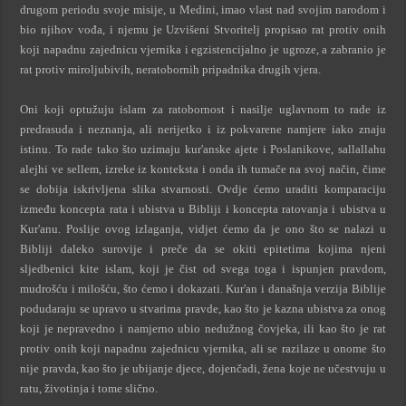
drugom periodu svoje misije, u Medini, imao vlast nad svojim narodom i
bio njihov vođa, i njemu je Uzvišeni Stvoritelj propisao rat protiv onih
koji napadnu zajednicu vjernika i egzistencijalno je ugroze, a zabranio je
rat protiv miroljubivih, neratobornih pripadnika drugih vjera.
Oni koji optužuju islam za ratobornost i nasilje uglavnom to rade iz
predrasuda i neznanja, ali nerijetko i iz pokvarene namjere iako znaju
istinu. To rade tako što uzimaju kur'anske ajete i Poslanikove, sallallahu
alejhi ve sellem, izreke iz konteksta i onda ih tumače na svoj način, čime
se dobija iskrivljena slika stvarnosti. Ovdje ćemo uraditi komparaciju
između koncepta rata i ubistva u Bibliji i koncepta ratovanja i ubistva u
Kur'anu. Poslije ovog izlaganja, vidjet ćemo da je ono što se nalazi u
Bibliji daleko surovije i preče da se okiti epitetima kojima njeni
sljedbenici kite islam, koji je čist od svega toga i ispunjen pravdom,
mudrošću i milošću, što ćemo i dokazati. Kur'an i današnja verzija Biblije
podudaraju se upravo u stvarima pravde, kao što je kazna ubistva za onog
koji je nepravedno i namjerno ubio nedužnog čovjeka, ili kao što je rat
protiv onih koji napadnu zajednicu vjernika, ali se razilaze u onome što
nije pravda, kao što je ubijanje djece, dojenčadi, žena koje ne učestvuju u
ratu, životinja i tome slično.