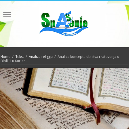
Home
/
Tekst
/
Analiza religija
/
Analiza koncepta ubistva i ratovanja u
Bibliji i u Kur'anu