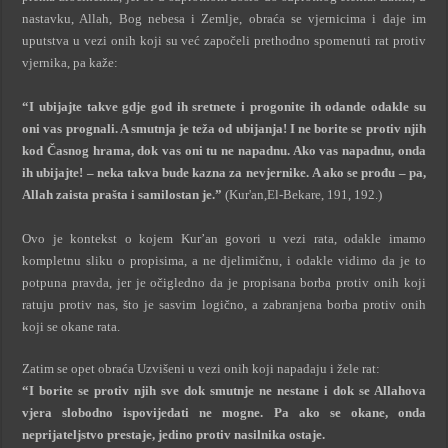
nastavku, Allah, Bog nebesa i Zemlje, obraća se vjernicima i daje im
uputstva u vezi onih koji su već započeli prethodno spomenuti rat protiv
vjernika, pa kaže:
“I ubijajte takve gdje god ih sretnete i progonite ih odande odakle su
oni vas prognali. A smutnja je teža od ubijanja! I ne borite se protiv njih
kod Časnog hrama, dok vas oni tu ne napadnu. Ako vas napadnu, onda
ih ubijajte! – neka takva bude kazna za nevjernike.
A ako se prođu – pa,
Allah zaista prašta i samilostan je.”
(Kur'an,El-Bekare, 191, 192.)
Ovo je kontekst o kojem Kur’an govori u vezi rata, odakle imamo
kompletnu sliku o propisima, a ne djelimičnu, i odakle vidimo da je to
potpuna pravda, jer je očigledno da je propisana borba protiv onih koji
ratuju protiv nas, što je sasvim logično, a zabranjena borba protiv onih
koji se okane rata.
Zatim se opet obraća Uzvišeni u vezi onih koji napadaju i žele rat:
“I borite se protiv njih sve dok smutnje ne nestane i dok se Allahova
vjera slobodno ispovijedati ne mogne. Pa ako se okane, onda
neprijateljstvo prestaje, jedino protiv nasilnika ostaje.