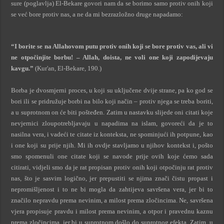
sure (poglavlja) El-Bekare govori nam da se borimo samo protiv onih koji
se već bore protiv nas, a ne da mi bezrazložno druge napadamo:
“I borite se na Allahovom putu protiv onih koji se bore protiv vas, ali vi
ne otpočinjite borbu! – Allah, doista, ne voli one koji zapodijevaju
kavgu.”
(Kur'an, El-Bekare, 190.)
Borba je dvosmjerni proces, u koji su uključene dvije strane, pa ko god se
bori ili se pridružuje borbi na bilo koji način – protiv njega se treba boriti,
a u suprotnom on će biti pošteđen. Zatim u nastavku slijede oni citati koje
nevjernici zloupotrebljavaju u napadima na islam, govoreći da je to
nasilna vera, i vadeći te citate iz konteksta, ne spominjući ih potpune, kao
i one koji su prije njih. Mi ih ovdje stavljamo u njihov kontekst i, pošto
smo spomenuli one citate koji se navode prije ovih koje ćemo sada
citirati, vidjeli smo da je rat propisan protiv onih koji otpočinju rat protiv
nas, što je sasvim logično, jer prepustiti se njima znači čistu propast i
nepromišljenost i to ne bi mogla da zahtijeva savršena vera, jer bi to
značilo nepravdu prema nevinim, a milost prema zločincima. Ne, savršena
vjera propisuje pravdu i milost prema nevinim, a otpor i pravednu kaznu
prema zločincima, jer bi u suprotnom došlo do suprotnog efekta. Zatim, u