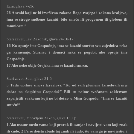
Ezra, glava 7-26:
26 A svaki koji ne bi izvršivao zakona Boga tvojega i zakona kraljeva,
ima se strogo sudbeno kazniti: bilo smrću ili progonom ili globom ili
tamnicom.”
Stari zavet, Lev. Zakonik, glava 24-16-17:
16 Ko opsuje ime Gospodnje, ima se kazniti smrću; sva zajednica neka
ga kamenuje. Stranac i domaći neka se pogubi, ako opsuje ime
Gospodnje.
17 Ako neko ubije čovjeka, ima se kazniti smrću.
Stari zavet, Suci, glava 21-5
5 Tada upitaše sinovi Izraelovi: “Ko od svih plemena Izraelovih nije
došao na skupštinu Gospodu?” Bili su naime svečanom zakletvom
zaprijetili svakomu koji ne bi došao u Misu Gospodu: “Ima se kazniti
smrću!”
Stari zavet, Ponovljeni Zakon, glava 13[1]:
1 Ako ustane među vama koji prorok ili sanjar i navijesti vam koji znak
ili čudo, 2 Pa se doista zbude taj znak ili čudo, što vam ga je navijestio, i