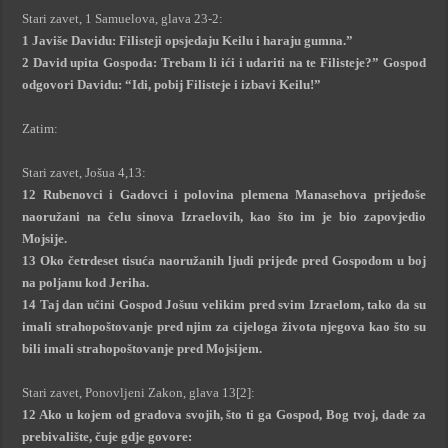
Stari zavet, 1 Samuelova, glava 23-2:
1 Javiše Davidu: Filisteji opsjedaju Keilu i haraju gumna.”
2 David upita Gospoda: Trebam li ići i udariti na te Filisteje?” Gospod
odgovori Davidu: “Idi, pobij Filisteje i izbavi Keilu!”
Zatim:
Stari zavet, Jošua 4,13:
12 Rubenovci i Gadovci i polovina plemena Manasehova prijeđoše
naoružani na čelu sinova Izraelovih, kao što im je bio zapovjedio
Mojsije.
13 Oko četrdeset tisuća naoružanih ljudi prijeđe pred Gospodom u boj
na poljanu kod Jeriha.
14 Taj dan učini Gospod Jošuu velikim pred svim Izraelom, tako da su
imali strahopoštovanje pred njim za cijeloga života njegova kao što su
bili imali strahopoštovanje pred Mojsijem.
Stari zavet, Ponovljeni Zakon, glava 13[2]:
12 Ako u kojem od gradova svojih, što ti ga Gospod, Bog tvoj, dade za
prebivalište, čuje gdje govore: