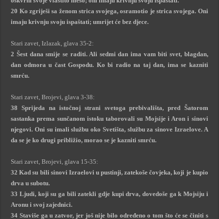
oskvrni svoje vlastito meso; oni imaju krivnju svoju ispaštati.
20 Ko zgriješi sa ženom strica svojega, osramotio je strica svojega. Oni
imaju krivnju svoju ispaštati; umrijet će bez djece.
Stari zavet, Izlazak, glava 35-2:
2 Šest dana smije se raditi. Ali sedmi dan ima vam biti svet, blagdan,
dan odmora u čast Gospodu. Ko bi radio na taj dan, ima se kazniti
smrću.
Stari zavet, Brojevi, glava 3-38:
38 Sprijeda na istočnoj strani svetoga prebivališta, pred Šatorom
sastanka prema sunčanom istoku taborovali su Mojsije i Aron i sinovi
njegovi. Oni su imali službu oko Svetišta, službu za sinove Izraelove. A
da se je ko drugi približio, morao se je kazniti smrću.
Stari zavet, Brojevi, glava 15-35:
32 Kad su bili sinovi Izraelovi u pustinji, zatekoše čovjeka, koji je kupio
drva u subotu.
33 Ljudi, koji su ga bili zatekli gdje kupi drva, dovedoše ga k Mojsiju i
Aronu i svoj zajednici.
34 Staviše ga u zatvor, jer još nije bilo određeno o tom što će se činiti s