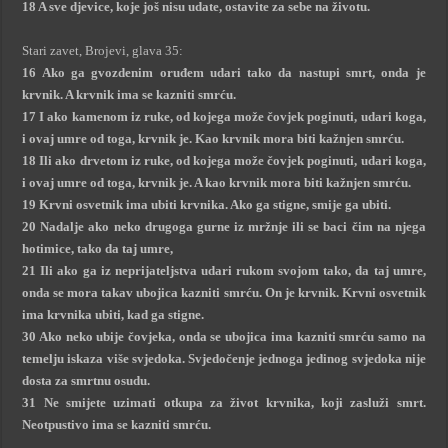
18 A sve djevice, koje još nisu udate, ostavite za sebe na životu.
Stari zavet, Brojevi, glava 35:
16 Ako ga gvozdenim oruđem udari tako da nastupi smrt, onda je
krvnik. A krvnik ima se kazniti smrću.
17 I ako kamenom iz ruke, od kojega može čovjek poginuti, udari koga,
i ovaj umre od toga, krvnik je. Kao krvnik mora biti kažnjen smrću.
18 Ili ako drvetom iz ruke, od kojega može čovjek poginuti, udari koga,
i ovaj umre od toga, krvnik je. A kao krvnik mora biti kažnjen smrću.
19 Krvni osvetnik ima ubiti krvnika. Ako ga stigne, smije ga ubiti.
20 Nadalje ako neko drugoga gurne iz mržnje ili se baci čim na njega
hotimice, tako da taj umre,
21 Ili ako ga iz neprijateljstva udari rukom svojom tako, da taj umre,
onda se mora takav ubojica kazniti smrću. On je krvnik. Krvni osvetnik
ima krvnika ubiti, kad ga stigne.
30 Ako neko ubije čovjeka, onda se ubojica ima kazniti smrću samo na
temelju iskaza više svjedoka. Svjedočenje jednoga jedinog svjedoka nije
dosta za smrtnu osudu.
31 Ne smijete uzimati otkupa za život krvnika, koji zasluži smrt.
Neotpustivo ima se kazniti smrću.