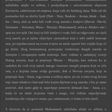
sallallahu alejhi ve sellem, i posljednjom i univerzalnom objavom
Kur'anom, zaštićenom od izmjena, koja važi do Sudnjeg dana. Neki od tih
poslanika bili su obični ljudi (Nuh – Noje, Ibrahim – Avram, Ishak – Isak,
Isa – Isus), dok su neki bili vođe svog naroda i kraljevi (Davud –David,
Sulejman – Solomon, Musa – Mojsije, Muhammed), neka je Allahov mir i
spas na sve njih. Oni koji su bili kraljevi i vođe, bili su odgovorni za cijeli
svoj narod, pa je njima objavljen vjerozakon koji u sebi sadrži koncept
rata, jer nijedan narod na ovom svijetu ne može opstati bez vojske koja će
ga štititi, zbog konstantnog postojanja tendencija drugih naroda za
širenjem i osvajanjem tuđih teritorija. Zato vidimo u sadašnjoj verziji
Starog zavjeta, koji se pripisuje Musau – Mojsiju, kao nekom ko je
zadužen da vodi svoj narod, mnogo izuzetno strogih propisa koji se tiču
rata, a o kojima ćemo ovdje govoriti, dok u Novom zavjetu, koji se
pripisuje Isau – Isusu, toga nema u tolikoj mjeri, jer on u toku svog života
nije imao nikakvu vlast nad bilo kojim dijelom svog naroda, i bio je samo
pozivač, dok tamo gdje se najavljuje ponovni dolazak Isaa – Isusa, a.s.,
kada će on imati izvjesnu vlast i snagu, već vidimo najavljivanje
korištenja sile s njegove strane, pa i smrtonosne, o čemu će biti riječi.
S obzirom da je poslanik Muhammed, sallallahu alejhi ve sellem, u