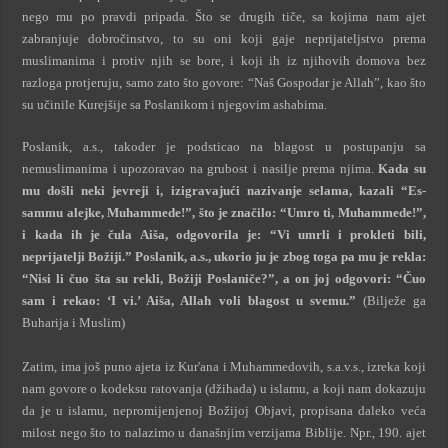
nego mu po pravdi pripada. Što se drugih tiče, sa kojima nam ajet
zabranjuje dobročinstvo, to su oni koji gaje neprijateljstvo prema
muslimanima i protiv njih se bore, i koji ih iz njihovih domova bez
razloga protjeruju, samo zato što govore: “Naš Gospodar je Allah”, kao što
su učinile Kurejšije sa Poslanikom i njegovim ashabima.
Poslanik, a.s., takoder je podsticao na blagost u postupanju sa
nemuslimanima i upozoravao na grubost i nasilje prema njima.
Kada su
mu došli neki jevreji i, izigravajući nazivanje selama, kazali “Es-
sammu alejke, Muhammede!”, što je značilo: “Umro ti, Muhammede!”,
i kada ih je čula Aiša, odgovorila je: “Vi umrli i prokleti bili,
neprijatelji Božiji.” Poslanik, a.s., ukorio ju je zbog toga pa mu je rekla:
“Nisi li čuo šta su rekli, Božiji Poslaniče?”, a on joj odgovori: “Čuo
sam i rekao: ‘I vi.’ Aiša, Allah voli blagost u svemu.”
(Bilježe ga
Buharija i Muslim)
Zatim, ima još puno ajeta iz Kur'ana i Muhammedovih, s.a.v.s., izreka koji
nam govore o kodeksu ratovanja (džihada) u islamu, a koji nam dokazuju
da je u islamu, nepromijenjenoj Božijoj Objavi, propisana daleko veća
milost nego što to nalazimo u današnjim verzijama Biblije. Npr., 190. ajet