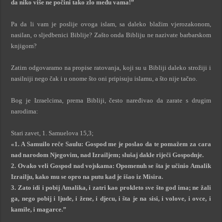
da niko više ne počini tako zlo među vama!”
Pa da li vam je poslije ovoga islam, sa daleko blažim vjerozakonom,
nasilan, o sljedbenici Biblije? Zašto onda Bibliju ne nazivate barbarskom
knjigom?
Zatim odgovaramo na propise ratovanja, koji su u Bibliji daleko strožiji i
nasilniji nego čak i u onome što oni pripisuju islamu, a što nije tačno.
Bog je Izraelcima, prema Bibliji, često naređivao da zarate s drugim
narodima:
Stari zavet, 1. Samuelova 15,3;
«1. A Samuilo reče Saulu: Gospod me je poslao da te pomažem za cara
nad narodom Njegovim, nad Izrailjem; slušaj dakle riječi Gospodnje.
2. Ovako veli Gospod nad vojskama: Opomenuh se šta je učinio Amalik
Izrailju, kako mu se opro na putu kad je išao iz Misira.
3. Zato idi i pobij Amalika, i zatri kao prokleto sve što god ima; ne žali
ga, nego pobij i ljude, i žene, i djecu, i šta je na sisi, i volove, i ovce, i
kamile, i magarce.”