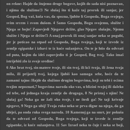
on rekne: Hajde da štujemo druge bogove, kojih do sada nisi poznavao,
i njima da služimo!3 Ne slušaj što ti kaže taj prorok ili sanjar, jer
Gospod, Bog vaš, kuša vas, da spozna, ljubite li Gospoda, Boga svojega,
svim srcem i svom dušom. 4 Samo Gospodu, Bogu svojemu, služite i
Njega se bojte! Zapovjedi Njegove držite, glas Njegov slušajte, Njemu
služite i Njega se držite!5 A onaj prorok ili onaj sanjar neka se pogubi,
jer je poticao na otpad od Gospoda, Boga tvojega, koji te izvede iz
zemlje egipatske i izbavi te iz kuće sužanjstva. On te je htio da odvrati
od puta, kojim da ideš zapovjedio ti je Gospod, Bog tvoj, Tako imaš
istrijebiti zlo iz svoje sredine!
6 Ako brat tvoj, sin matere tvoje, ili sin tvoj, ili kći tvoja, ili žena tvoja
mila, ili prijatelj tvoj, kojega ljubiš kao samoga sebe, hoće da te
zamami tajno: Hajde da služimo drugim bogovima, koji su tebi i ocima
tvojim nepoznati,7 bogovima naroda oko vas, u blizini tvojoj ili daleko
od tebe, od jednoga kraja zemlje do drugoga, 8 Ne pristaj s njim! Ne
slušaj ga! Neka ga ne žali oko tvoje, i ne štedi ga! Ne taji krivnje
njegove, 9 Nego ga ubij! Tvoja ruka neka se prva digne na njega, da ga
ubiješ, pa onda ruka svega naroda. 10 Kamenuj ga na smrt, jer pokuša
da te odvrati od Gospoda, Boga tvojega, koji te izvede iz zemlje
egipatske, iz kuće sužanjstva. 11 Sav Izrael neka to čuje i neka se boji,