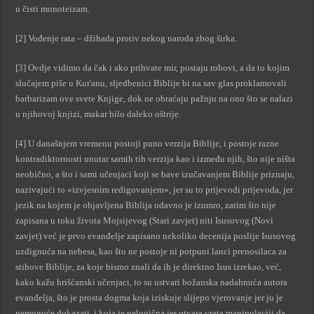
u čisti monoteizam.
[2] Vođenje rata – džihada protiv nekog naroda zbog širka.
[3] Ovdje vidimo da čak i ako prihvate mir, postaju robovi, a da to kojim
slučajem piše u Kur'anu, sljedbenici Biblije bi na sav glas proklamovali
barbarizam ove svete Knjige, dok ne obraćaju pažnju na ono što se nalazi
u njihovoj knjizi, makar bilo daleko oštrije.
[4] U današnjem vremenu postoji puno verzija Biblije, i postoje razne
kontradiktornosti unutar samih tih verzija kao i između njih, što nije ništa
neobično, a što i sami učenjaci koji se bave izučavanjem Biblije priznaju,
nazivajući to «izvjesnim redigovanjem», jer su to prijevodi prijevoda, jer
jezik na kojem je objavljena Biblija odavno je izumro, zatim što nije
zapisana u toku života Mojsijevog (Stari zavjet) niti Isusovog (Novi
zavjet) već je prvo evanđelje zapisano nekoliko decenija poslije Isusovog
uzdignuća na nebesa, kao što ne postoje ni potpuni lanci prenosilaca za
stihove Biblije, za koje bismo znali da ih je direktno Isus izrekao, već,
kako kažu hrišćanski učenjaci, to su ustvari božanska nadahnuća autora
evanđelja, što je prosta dogma koja iziskuje slijepo vjerovanje jer ju je
nemoguće dokazati, i koja je nelogična jer otvara vrata manipulaciji da