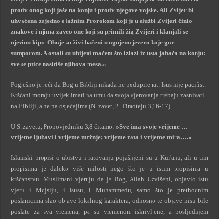
protiv onog koji jaše na konju i protiv njegove vojske. Ali Zvijer bi
uhvaćena zajedno s lažnim Prorokom koji je u službi Zvijeri činio
znakove i njima zaveo one koji su primili žig Zvijeri i klanjali se
njezinu kipu. Oboje su živi bačeni u ognjeno jezero koje gori
sumporom. A ostali su ubijeni mačem što izlazi iz usta jahača na konju:
sve se ptice nasitiše njihova mesa.«
Pogrešno je reći da Bog u Bibliji nikada ne podupire rat. Isus nije pacifist.
Kršćani moraju uvijek imati na umu da svoja vjerovanja trebaju zasnivati
na Bibliji, a ne na osjećajima (N. zavet, 2. Timoteju 3,16-17).
U S. zavetu, Propovjedniku 3,8 čitamo:
»Sve ima svoje vrijeme …
vrijeme ljubavi i vrijeme mržnje; vrijeme rata i vrijeme mira….«
Islamski propisi o ubistvu i ratovanju pojašnjeni su u Kur'anu, ali u tim
propisima je daleko više milosti nego što je u istim propisima u
kršćanstvu. Muslimani vjeruju da je Bog, Allah Uzvišeni, objavio istu
vjeru i Mojsiju, i Isusu, i Muhammedu, samo što je prethodnim
poslanicima slao objave lokalnog karaktera, odnosno te objave nisu bile
poslate za sva vremena, pa su vremenom iskrivljene, a posljednjem