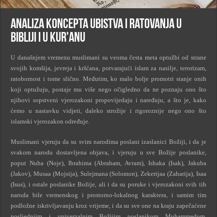
Analiza koncepta ubistva i ratovanja u
Bibliji i u Kur'anu
U današnjem vremenu muslimani su veoma česta meta optužbi od strane
svojih komšija, jevreja i kršćana, potvarajući islam za nasilje, terorizam,
ratobornost i tome slično. Međutim, ko malo bolje promotri stanje onih
koji optužuju, postaje mu više nego očigledno da ne poznaju ono što
njihovi sopstveni vjerozakoni propovijedaju i naređuju, a što je, kako
ćemo u nastavku vidjeti, daleko strožije i rigoroznije nego ono što
islamski vjerozakon određuje.
Muslimani vjeruju da su svim narodima poslani izaslanici Božiji, i da je
svakom narodu dostavljena objava, i vjeruju u sve Božije poslanike,
poput Nuha (Noje), Ibrahima (Abraham, Avram), Ishaka (Isak), Jakuba
(Jakov), Musaa (Mojsija), Sulejmana (Solomon), Zekerijaa (Zaharija), Isaa
(Isus), i ostale poslanike Božije, ali i da su poruke i vjerozakoni svih tih
naroda bile vremenskog i prostorno-lokalnog karaktera, i samim tim
podložne iskrivljavanju kroz vrijeme, i da su sve one na kraju zapečaćene
posljednjim i univerzalnim Božijim poslanikom Muhammedom,