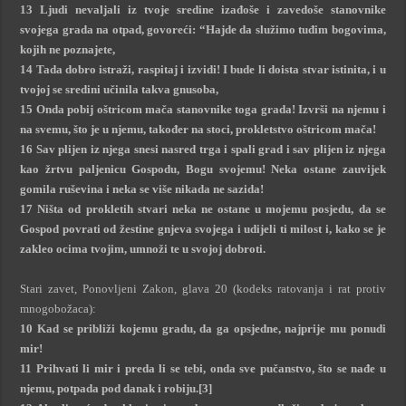
13 Ljudi nevaljali iz tvoje sredine izađoše i zavedoše stanovnike
svojega grada na otpad, govoreći: “Hajde da služimo tuđim bogovima,
kojih ne poznajete,
14 Tada dobro istraži, raspitaj i izvidi! I bude li doista stvar istinita, i u
tvojoj se sredini učinila takva gnusoba,
15 Onda pobij oštricom mača stanovnike toga grada! Izvrši na njemu i
na svemu, što je u njemu, također na stoci, prokletstvo oštricom mača!
16 Sav plijen iz njega snesi nasred trga i spali grad i sav plijen iz njega
kao žrtvu paljenicu Gospodu, Bogu svojemu! Neka ostane zauvijek
gomila ruševina i neka se više nikada ne sazida!
17 Ništa od prokletih stvari neka ne ostane u mojemu posjedu, da se
Gospod povrati od žestine gnjeva svojega i udijeli ti milost i, kako se je
zakleo ocima tvojim, umnoži te u svojoj dobroti.
Stari zavet, Ponovljeni Zakon, glava 20 (kodeks ratovanja i rat protiv
mnogobožaca):
10 Kad se približi kojemu gradu, da ga opsjedne, najprije mu ponudi
mir!
11 Prihvati li mir i preda li se tebi, onda sve pučanstvo, što se nađe u
njemu, potpada pod danak i robiju.[3]