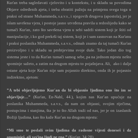
Kur'an treba sagledavati cjelovito i u kontekstu, i u skladu sa povodima
Objave određenih ajeta, i treba obratiti pažnju na primjenu svega toga u
praksi od strane Muhammeda, s.a.v.s., i njegovih drugova (apostola), jer je
islam savršena vjera, i postoje jasno utvrđena pravila u redoslijedu kako se
tumači Kur'an, zato što savršena vjera u sebi sadrži sistem koji je štiti od
manipulacije, i ko god prekrši taj sistem, koji je i sam zasnovan na Kur'anu
i praksi poslanika Muhammeda, s.a.v.s., odmah znamo da taj tumači Kur'an
proizvoljno i u skladu sa prohtjevima svoje duše. Tako jedan dio tog
sistema jeste i to da Kur'an tumači samog sebe, pa na jednom mjestu nešto
spominje sažeto, a zatim na drugom mjestu to pojašnjava. Ali, ako i dalje
ostane ajeta koje Kur'an nije sam pojasnio direktno, onda ih je pojasnio
indirektno, ajetom:
”A tebi objavljujemo Kur'an da bi objasnio ljudima ono što im se
objavljuje…”
(Kur'an, En-Nahl, 44.),
kojim nas Kur’an upućuje na
poslanika Muhammeda, s.a.v.s., da nam on objasni, svojim riječima,
postupcima i stanjima, šta je to što Allah traži od nas, jer je on izaslanik
Božiji ljudima, kao što kaže Kur’an na drugom mjestu:
“Mi smo te poslali svim ljudima da radosne vijesti doneseš i da
opominješ, ali većina ljudi ne zna.”
(Kur'an, 34:28)