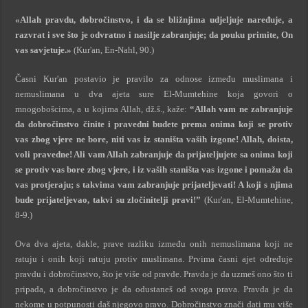
«Allah pravdu, dobročinstvo, i da se bližnjima udjeljuje naređuje, a
razvrat i sve što je odvratno i nasilje zabranjuje; da pouku primite, On
vas savjetuje.»
(Kur'an, En-Nahl, 90.)
Časni Kur'an postavio je pravilo za odnose između muslimana i
nemuslimana u dva ajeta sure El-Mumtehine koja govori o
mnogobošcima, a u kojima Allah, dž.š., kaže:
“Allah vam ne zabranjuje
da dobročinstvo činite i pravedni budete prema onima koji se protiv
vas zbog vjere ne bore, niti vas iz staništa vaših izgone! Allah, doista,
voli pravedne! Ali vam Allah zabranjuje da prijateljujete sa onima koji
se protiv vas bore zbog vjere, i iz vaših staništa vas izgone i pomažu da
vas protjeraju; s takvima vam zabranjuje prijateljevati! A koji s njima
bude prijateljevao, takvi su zločinitelji pravi!”
(Kur'an, El-Mumtehine,
8-9.)
Ova dva ajeta, dakle, prave razliku između onih nemuslimana koji ne
ratuju i onih koji ratuju protiv muslimana. Prvima časni ajet određuje
pravdu i dobročinstvo, što je više od pravde. Pravda je da uzmeš ono što ti
pripada, a dobročinstvo je da odustaneš od svoga prava. Pravda je da
nekome u potpunosti daš njegovo pravo. Dobročinstvo znači dati mu više