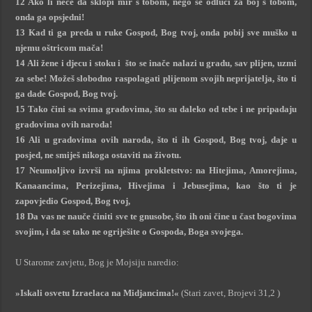
12 Ako li neće da sklopi mir s tobom, nego se odluči za boj s tobom,
onda ga opsjedni!
13 Kad ti ga preda u ruke Gospod, Bog tvoj, onda pobij sve muško u
njemu oštricom mača!
14 Ali žene i djecu i stoku i što se inače nalazi u gradu, sav plijen, uzmi
za sebe! Možeš slobodno raspolagati plijenom svojih neprijatelja, što ti
ga dade Gospod, Bog tvoj.
15 Tako čini sa svima gradovima, što su daleko od tebe i ne pripadaju
gradovima ovih naroda!
16 Ali u gradovima ovih naroda, što ti ih Gospod, Bog tvoj, daje u
posjed, ne smiješ nikoga ostaviti na životu.
17 Neumoljivo izvrši na njima prokletstvo: na Hitejima, Amorejima,
Kanaancima, Perizejima, Hivejima i Jebusejima, kao što ti je
zapovjedio Gospod, Bog tvoj,
18 Da vas ne nauče činiti sve te gnusobe, što ih oni čine u čast bogovima
svojim, i da se tako ne ogriješite o Gospoda, Boga svojega.
U Starome zavjetu, Bog je Mojsiju naredio:
»Iskali osvetu Izraelaca na Midjancima!«
(Stari zavet, Brojevi 31,2 )