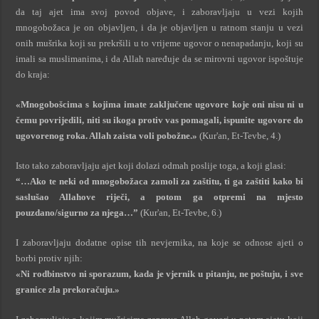
da taj ajet ima svoj povod objave, i zaboravljaju u vezi kojih
mnogobožaca je on objavljen, i da je objavljen u ratnom stanju u vezi
onih mušrika koji su prekršili u to vrijeme ugovor o nenapadanju, koji su
imali sa muslimanima, i da Allah naređuje da se mirovni ugovor ispoštuje
do kraja:
«Mnogobošcima s kojima imate zaključene ugovore koje oni nisu ni u
čemu povrijedili, niti su ikoga protiv vas pomagali, ispunite ugovore do
ugovorenog roka. Allah zaista voli pobožne.»
(Kur'an, Et-Tevbe, 4.)
Isto tako zaboravljaju ajet koji dolazi odmah poslije toga, a koji glasi:
“…Ako te neki od mnogobožaca zamoli za zaštitu, ti ga zaštiti kako bi
saslušao Allahove riječi, a potom ga otpremi na mjesto
pouzdano/sigurno za njega…”
(Kur'an, Et-Tevbe, 6.)
I zaboravljaju dodatne opise tih nevjernika, na koje se odnose ajeti o
borbi protiv njih:
«Ni rodbinstvo ni sporazum, kada je vjernik u pitanju, ne poštuju, i sve
granice zla prekoračuju.»