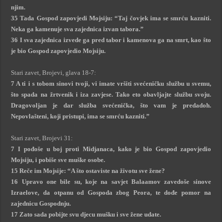
njim.
35 Tada Gospod zapovjedi Mojsiju: “Taj čovjek ima se smrću kazniti.
Neka ga kamenuje sva zajednica izvan tabora.”
36 I sva zajednica izvede ga pred tabor i kamenova ga na smrt, kao što
je bio Gospod zapovjedio Mojsiju.
Stari zavet, Brojevi, glava 18-7:
7 A ti i s tobom sinovi tvoji, vi imate vršiti svećeničku službu u svemu,
što spada na žrtvenik i iza zavjese. Tako eto obavljajte službu svoju.
Dragovoljan je dar služba svećenička, što vam je predadoh.
Nepovlašteni, koji pristupi, ima se smrću kazniti.”
Stari zavet, Brojevi 31:
7 I pođoše u boj proti Midjanaca, kako je bio Gospod zapovjedio
Mojsiju, i pobiše sve muške osobe.
15 Reče im Mojsije: “A što ostaviste na životu sve žene?
16 Upravo one bile su, koje na savjet Balaamov zavedoše sinove
Izraelove, da otpanu od Gospoda zbog Peora, te dođe pomor na
zajednicu Gospodnju.
17 Zato sada pobijte svu djecu mušku i sve žene udate.