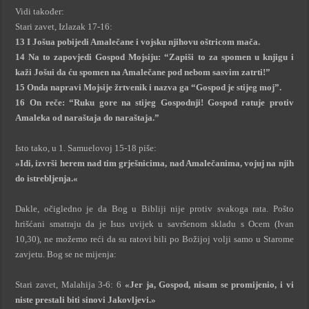
Vidi također:
Stari zavet, Izlazak 17-16:
13 I Jošua pobijedi Amalečane i vojsku njihovu oštricom mača.
14 Na to zapovjedi Gospod Mojsiju: “Zapiši to za spomen u knjigu i
kaži Jošui da ću spomen na Amalečane pod nebom sasvim zatrti!”
15 Onda napravi Mojsije žrtvenik i nazva ga “Gospod je stijeg moj”.
16 On reče: “Ruku gore na stijeg Gospodnji! Gospod ratuje protiv
Amaleka od naraštaja do naraštaja.”
Isto tako, u 1. Samuelovoj 15-18 piše:
»Idi, izvrši herem nad tim grješnicima, nad Amalečanima, vojuj na njih
do istrebljenja.«
Dakle, očigledno je da Bog u Bibliji nije protiv svakoga rata. Pošto
hrišćani smatraju da je Isus uvijek u savršenom skladu s Ocem (Ivan
10,30), ne možemo reći da su ratovi bili po Božijoj volji samo u Starome
zavjetu. Bog se ne mijenja:
Stari zavet, Malahija 3-6: 6
«Jer ja, Gospod, nisam se promijenio, i vi
niste prestali biti sinovi Jakovljevi.»