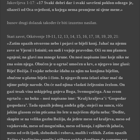
Jakovljeva 1-17:
«17 Svaki dobri dar i svaki savršeni poklon odozgo je,
silazeći od Oca svjetlosti, u kojega nema promjene ni sjene mene.»
Isusov drugi dolazak također će biti izuzetno nasilan.
Stari zavet, Otkrivenje 19-11, 12, 13, 14, 15, 16, 17, 18, 19, 20, 21:
»Zatim opazih otvoreno nebo i pojavi se bijeli konj. Jahač na njemu
zove se Vjerni i Istiniti; on sudi i vojuje pravedno. Oči su mu plamen
ognjeni; na glavi mu mnoge krune. On nosi napisano ime koje niko ne
zna osim njega. Obučen je u ogrtač umočen u krv, a njegovo ime glasi:
Riječ Božija. I vojske nebeske iđahu za njim na konjima bijelim,
obučene u platno bijelo i čisto. Iz njegovih usta izlazi oštar mač da
njime pobije narode. On će nad njima vladati željeznim žezlom. On
gazi tesak vina uskipjelog gnjeva Boga, Svemogućega. A na svom
ogrtaču – na boku – nosi napisano ime: ‘Kralj kraljeva’ i ‘Gospodar
gospodara’. Tada opazih jednog anđela gdje, stojeći na suncu, viče
jakim glasom svim pticama što lete u najvišem dijelu neba: ‘Dođite,
skupite se na veliku gozbu Božiju, da jedete meso od kraljeva, meso od
vojskovođa, meso od mogućnika, meso od konja, i njihovih jahača,
meso od svih ljudi, slobodnih i robova, malih i velikih. Zatim opazih
Zvijer s kraljevima zemlje i njihove vojske skupljene da zametnu rat