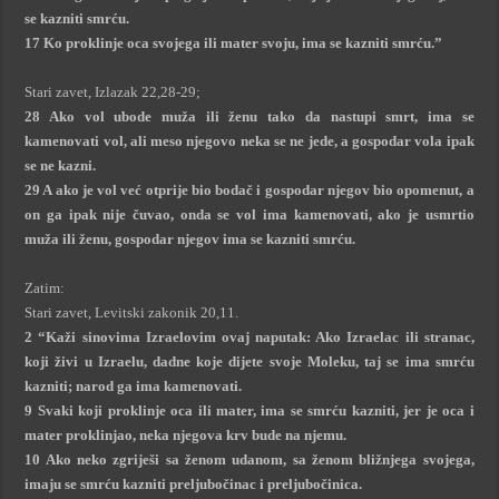
se kazniti smrću.
17 Ko proklinje oca svojega ili mater svoju, ima se kazniti smrću.”
Stari zavet, Izlazak 22,28-29;
28 Ako vol ubode muža ili ženu tako da nastupi smrt, ima se
kamenovati vol, ali meso njegovo neka se ne jede, a gospodar vola ipak
se ne kazni.
29 A ako je vol već otprije bio bodač i gospodar njegov bio opomenut, a
on ga ipak nije čuvao, onda se vol ima kamenovati, ako je usmrtio
muža ili ženu, gospodar njegov ima se kazniti smrću.
Zatim:
Stari zavet, Levitski zakonik 20,11.
2 “Kaži sinovima Izraelovim ovaj naputak: Ako Izraelac ili stranac,
koji živi u Izraelu, dadne koje dijete svoje Moleku, taj se ima smrću
kazniti; narod ga ima kamenovati.
9 Svaki koji proklinje oca ili mater, ima se smrću kazniti, jer je oca i
mater proklinjao, neka njegova krv bude na njemu.
10 Ako neko zgriješi sa ženom udanom, sa ženom bližnjega svojega,
imaju se smrću kazniti preljubočinac i preljubočinica.