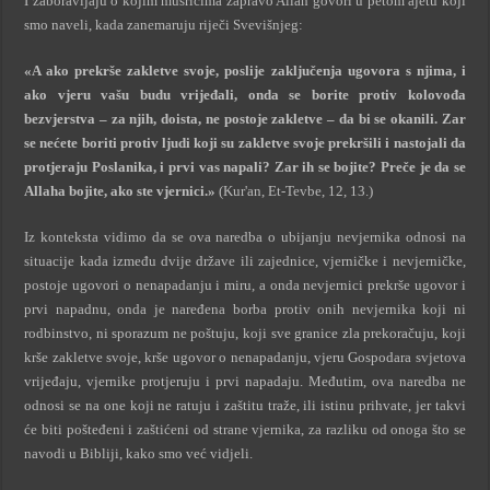
I zaboravljaju o kojim mušricima zapravo Allah govori u petom ajetu koji
smo naveli, kada zanemaruju riječi Svevišnjeg:
«A ako prekrše zakletve svoje, poslije zaključenja ugovora s njima, i
ako vjeru vašu budu vrijeđali, onda se borite protiv kolovođa
bezvjerstva – za njih, doista, ne postoje zakletve – da bi se okanili. Zar
se nećete boriti protiv ljudi koji su zakletve svoje prekršili i nastojali da
protjeraju Poslanika, i prvi vas napali? Zar ih se bojite? Preče je da se
Allaha bojite, ako ste vjernici.»
(Kur'an, Et-Tevbe, 12, 13.)
Iz konteksta vidimo da se ova naredba o ubijanju nevjernika odnosi na
situacije kada između dvije države ili zajednice, vjerničke i nevjerničke,
postoje ugovori o nenapadanju i miru, a onda nevjernici prekrše ugovor i
prvi napadnu, onda je naređena borba protiv onih nevjernika koji ni
rodbinstvo, ni sporazum ne poštuju, koji sve granice zla prekoračuju, koji
krše zakletve svoje, krše ugovor o nenapadanju, vjeru Gospodara svjetova
vrijeđaju, vjernike protjeruju i prvi napadaju. Međutim, ova naredba ne
odnosi se na one koji ne ratuju i zaštitu traže, ili istinu prihvate, jer takvi
će biti pošteđeni i zaštićeni od strane vjernika, za razliku od onoga što se
navodi u Bibliji, kako smo već vidjeli.