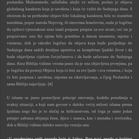
poslaniku Muhammedu, sallallahu alejhi ve sellem, poslao je objavu
globalnog karaktera koja je savršena i koja će važiti do Sudnjega dana. S
obzirom da su prethodne objave bile lokalnog karaktera, bilo to izumrlim
narodima, poput naroda Nojevog, ili sinovima Izraelovim, onda je logično
da njihovi vjerozakoni nisu imali potpune propise za sve stvari, već im je
propisivano ono što njima bilo potrebno u datom momentu, mjestu i
vremenu, dok je također logično da objava koja bude posljednja do
Sudnjega dana sadrži detaljna uputstva za kompletan ljudski život i da
bude objavljena cijelom čovječanstvu i da bude sačuvana do Sudnjega
dana. Kroz Bibliju vidimo veoma jasno da je ona objavljena jevrejima, pa
je logično da postoji Objava koja će biti za sve ljude i sva vremena, i koja
će biti potpuna i savršena, otporna na iskrivljavanja, a čijeg Poslanika i
sama Biblija najavljuje. [4]
U islamu su jasno postavljeni principi ratovanja, kodeks ponašanja u
svakoj situaciji, a koji nam govore o daleko većoj milosti islama prema
ljudima nego što je to slučaj sa hrišćanstvom, od čega je samo jedan
primjer zabrana ubijanja žena, djece i staraca, kao i monaha i svećenika,
dok u Bibliji vidimo daleko suroviju verziju rata:
»U gradovima onih naroda koje ti Jahve, Bog tvoj, preda u baštinu