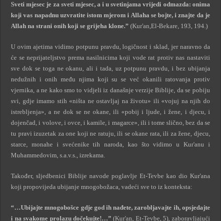
Sveti mjesec je za sveti mjesec, a i u svetinjama vrijedi odmazda: onima
koji vas napadnu uzvratite istom mjerom i Allaha se bojte, i znajte da je
Allah na strani onih koji se grijeha klone.”
(Kur'an,
El-Bekare, 193, 194.)
U ovim ajetima vidimo potpunu pravdu, logičnost i sklad, jer naravno da
će se neprijateljstvo prema nasilnicima koji vode rat protiv nas nastaviti
sve dok se toga ne okanu, ali i tada, uz potpunu pravdu, i bez ubijanja
nedužnih i onih među njima koji su se već okanili ratovanja protiv
vjernika, a ne kako smo to vidjeli iz današnje verzije Biblije, da se pobiju
svi, gdje imamo stih «ništa ne ostavljaj na životu» ili «vojuj na njih do
istrebljenja», a ne dok se ne okane, ili «pobij i ljude, i žene, i djecu, i
dojenčad, i volove, i ovce, i kamile, i magarce», ili i tome slično, bez da se
tu pravi izuzetak za one koji ne ratuju, ili se okane rata, ili za žene, djecu,
starce, monahe i svećenike tih naroda, kao što vidimo u Kur'anu i
Muhammedovim, s.a.v.s., izrekama.
Također, sljedbenici Biblije navode poglavlje Et-Tevbe kao dio Kur'ana
koji propovijeda ubijanje mnogobožaca, vadeći sve to iz konteksta:
“…Ubijajte mnogobošce gdje god ih nađete, zarobljavajte ih, opsjedajte
i na svakome prolazu dočekujte!…”
(Kur'an, Et-Tevbe, 5), zaboravljajući