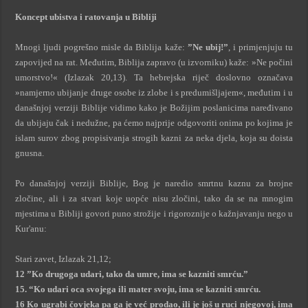
Koncept ubistva i ratovanja u Bibliji
Mnogi ljudi pogrešno misle da Biblija kaže:
”Ne ubij!”
, i primjenjuju tu
zapovijed na rat. Međutim, Biblija zapravo (u izvorniku) kaže: »Ne počini
umorstvo!« (Izlazak 20,13). Ta hebrejska riječ doslovno označava
»namjerno ubijanje druge osobe iz zlobe i s predumišljajem«, međutim i u
današnjoj verziji Biblije vidimo kako je Božijim poslanicima naređivano
da ubijaju čak i nedužne, pa ćemo najprije odgovoriti onima po kojima je
islam surov zbog propisivanja strogih kazni za neka djela, koja su doista
gnusna.
Po današnjoj verziji Biblije, Bog je naredio smrtnu kaznu za brojne
zločine, ali i za stvari koje uopće nisu zločini, tako da se na mnogim
mjestima u Bibliji govori puno strožije i rigoroznije o kažnjavanju nego u
Kur'anu:
Stari zavet, Izlazak 21,12;
12 ”Ko drugoga udari, tako da umre, ima se kazniti smrću.”
15. “Ko udari oca svojega ili mater svoju, ima se kazniti smrću.
16 Ko ugrabi čovjeka pa ga je već prodao, ili je još u ruci njegovoj, ima