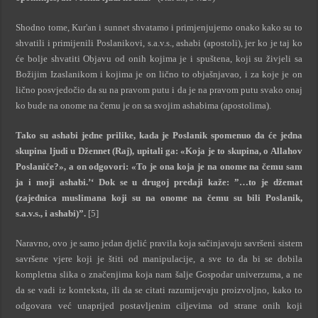
Shodno tome, Kur'an i sunnet shvatamo i primjenjujemo onako kako su to
shvatili i primijenili Poslanikovi, s.a.v.s., ashabi (apostoli), jer ko je taj ko
će bolje shvatiti Objavu od onih kojima je i spuštena, koji su živjeli sa
Božijim Izaslanikom i kojima je on lično to objašnjavao, i za koje je on
lično posvjedočio da su na pravom putu i da je na pravom putu svako onaj
ko bude na onome na čemu je on sa svojim ashabima (apostolima).
Tako su ashabi jedne prilike, kada je Poslanik spomenuo da će jedna
skupina ljudi u Džennet (Raj), upitali ga: «Koja je to skupina, o Allahov
Poslaniče?», a on odgovori: «To je ona koja je na onome na čemu sam
ja i moji ashabi.’‘ Dok se u drugoj predaji kaže: ”…to je džemat
(zajednica muslimana koji su na onome na čemu su bili Poslanik,
s.a.v.s., i ashabi)”.
[5]
Naravno, ovo je samo jedan djelić pravila koja sačinjavaju savršeni sistem
savršene vjere koji je štiti od manipulacije, a sve to da bi se dobila
kompletna slika o značenjima koja nam šalje Gospodar univerzuma, a ne
da se vadi iz konteksta, ili da se citati razumijevaju proizvoljno, kako to
odgovara već unaprijed postavljenim ciljevima od strane onih koji