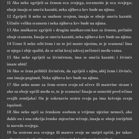
11 Ako neko zgriješi sa ženom oca svojega, osramotio je oca svojega;
oboje imaju se smrću kazniti, neka njihova krv bude na njima.
12 Zgriješi li neko sa snahom svojom, imaju se oboje smrću kazniti.
Učiniše veliku sramotu i neka njihova krv bude na njima.
13 Ako muškarac zgriješi s drugim muškarcem kao sa ženom, počiniše
oboje sramotu. Imaju se smrću kazniti, neka njihova krv bude na njima.
14 Uzme li neko sebi ženu i uz to još mater njezinu, to je sramota! Ima
se njega i obje spaliti, da se učini kraj takvoj nečistoći među vama.
15 Ako neko zgriješi sa živinčetom, ima se smrću kazniti; i živinče
imate ubiti!
16 Ako se žena približi živinčetu, da zgriješi s njim, ubij ženu i živinče,
ono imaju poginuti. Neka njihova krv bude na njima.
17 Ako neko uzme za ženu sestru svoju od očeve ili materine strane i
ako su oboje općili među se, to je sramota! Imaju se usmrtiti pred očima
svojih zemljaka! On je oskrnavio sestru svoju pa ima krivnju svoju
ispaštati.
18 Ako neko opći sa ženskom osobom u vrijeme njezine nemoći, ako
dakle on i ona otkriju žensko mjesečno tečenje, imaju se oboje istrijebiti
iz naroda svojega.
19 Sa sestrom oca svojega ili matere svoje ne smiješ općiti, jer takav