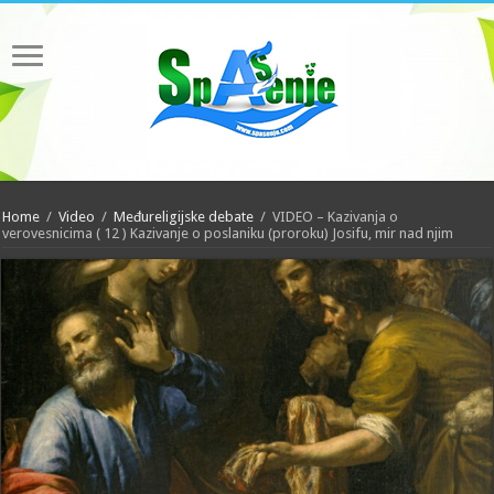
Home
/
Video
/
Međureligijske debate
/
VIDEO – Kazivanja o
verovesnicima ( 12 ) Kazivanje o poslaniku (proroku) Josifu, mir nad njim