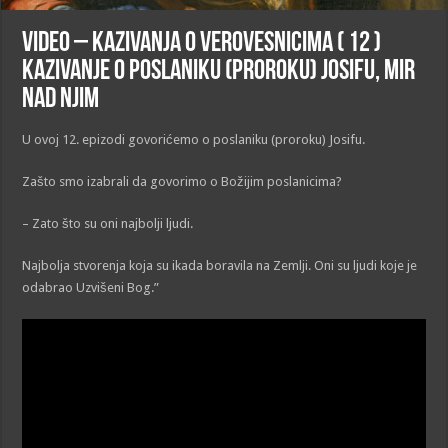
VIDEO – Kazivanja o verovesnicima ( 12 )
Kazivanje o poslaniku (proroku) Josifu, mir
nad njim
U ovoj 12. epizodi govorićemo o poslaniku (proroku) Josifu.
Zašto smo izabrali da govorimo o Božijim poslanicima?
– Zato što su oni najbolji ljudi.
Najbolja stvorenja koja su ikada boravila na Zemlji. Oni su ljudi koje je
odabrao Uzvišeni Bog.”