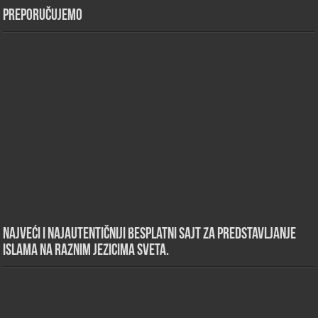
Preporučujemo
Najveći i najautentičniji besplatni sajt za predstavljanje
islama na raznim jezicima sveta.