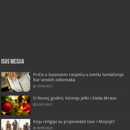
Isus Mesija
Priča o Isusovom raspeću u svetlu tumačenja
Kur’anskih odlomaka
13/03/2021
O Novoj godini, kićenju jelki i Deda Mrazu
02/01/2021
Koju religiju su pripovedali Isus i Mojsije?
18/08/2020