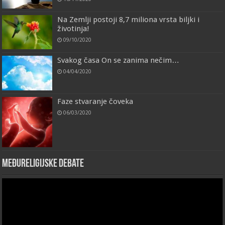
Na Zemlji postoji 8,7 miliona vrsta biljki i
životinja!
09/10/2020
Svakog časa On se zanima nečim…
04/04/2020
Faze stvaranje čoveka
06/03/2020
Međureligijske debate
Video
Player