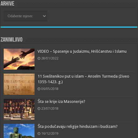
Arhive
Arhive
Zanimljivo
VIDEO – Spasenje u Judaizmu, Hrišćanstvu i Islamu
28/01/2022
11 Sveštenikov put u islam – Anselm Turmeda (živeo
1355-1423. g.)
06/05/2018
Šta se krije iza Masonerije?
23/07/2018
Šta podučavaju religije hinduizam i budizam?
16/12/2019