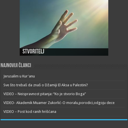
Stvoritelj
Najnoviji članci
Jerusalim u Kur'anu
Sve što trebaš da znaš o Džamiji El Aksa u Palestini?
VIDEO – Neispravnost pitanja: “Ko je stvorio Boga”
VIDEO- Akademik Muamer Zukorlić-O moralu,porodici,odgoju dece
VIDEO – Post kod ranih hrišćana