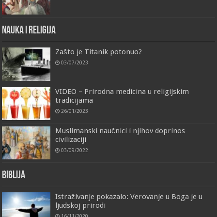
Nauka i religija
Zašto je Titanik potonuo?
03/07/2023
VIDEO – Prirodna medicina u religijskim
tradicijama
26/01/2023
Muslimanski naučnici i njihov doprinos
civilizaciji
03/09/2022
Biblija
Istraživanje pokazalo: Verovanje u Boga je u
ljudskoj prirodi
16/11/2020