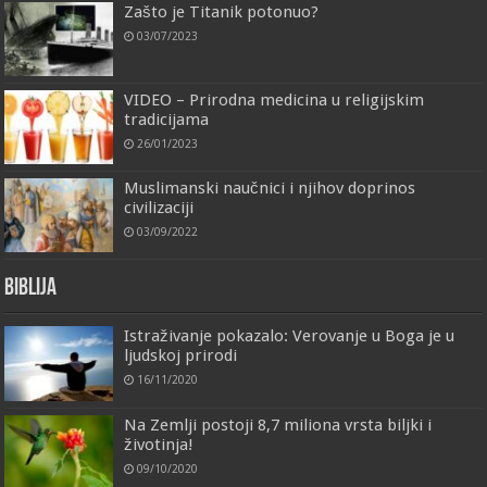
Zašto je Titanik potonuo?
03/07/2023
VIDEO – Prirodna medicina u religijskim
tradicijama
26/01/2023
Muslimanski naučnici i njihov doprinos
civilizaciji
03/09/2022
Biblija
Istraživanje pokazalo: Verovanje u Boga je u
ljudskoj prirodi
16/11/2020
Na Zemlji postoji 8,7 miliona vrsta biljki i
životinja!
09/10/2020