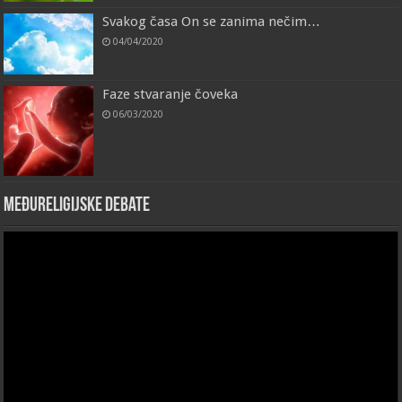
Svakog časa On se zanima nečim…
04/04/2020
Faze stvaranje čoveka
06/03/2020
Međureligijske debate
Video
Player