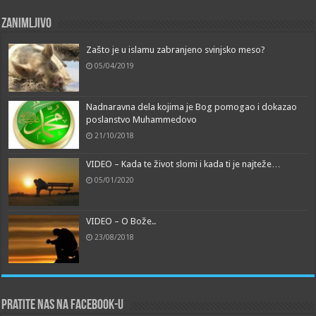
Zanimljivo
Zašto je u islamu zabranjeno svinjsko meso?
05/04/2019
Nadnaravna dela kojima je Bog pomogao i dokazao
poslanstvo Muhammedovo
21/10/2018
VIDEO – Kada te život slomi i kada ti je najteže…
05/01/2020
VIDEO – O Bože..
23/08/2018
Pratite nas na Facebook-u