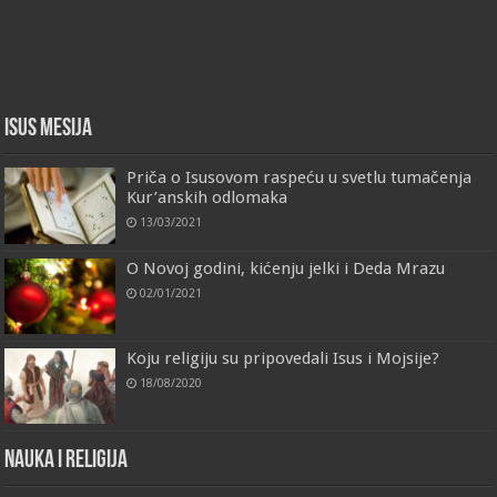
Isus Mesija
Priča o Isusovom raspeću u svetlu tumačenja
Kur’anskih odlomaka
13/03/2021
O Novoj godini, kićenju jelki i Deda Mrazu
02/01/2021
Koju religiju su pripovedali Isus i Mojsije?
18/08/2020
Nauka i religija