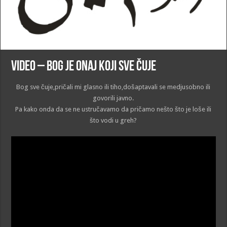
VIDEO – Bog je Onaj koji sve čuje
Bog sve čuje,pričali mi glasno ili tiho,došaptavali se medjusobno ili
govorili javno.
Pa kako onda da se ne ustručavamo da pričamo nešto što je loše ili
što vodi u greh?