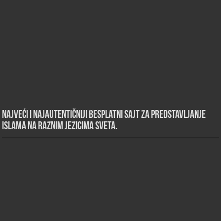
Najveći i najautentičniji besplatni sajt za predstavljanje
islama na raznim jezicima sveta.