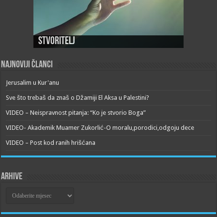
Stvoritelj
Najnoviji članci
Jerusalim u Kur'anu
Sve što trebaš da znaš o Džamiji El Aksa u Palestini?
VIDEO – Neispravnost pitanja: “Ko je stvorio Boga”
VIDEO- Akademik Muamer Zukorlić-O moralu,porodici,odgoju dece
VIDEO – Post kod ranih hrišćana
Arhive
Arhive