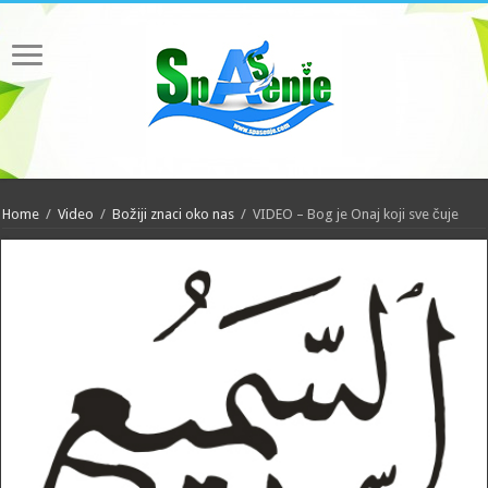
Home
/
Video
/
Božiji znaci oko nas
/
VIDEO – Bog je Onaj koji sve čuje