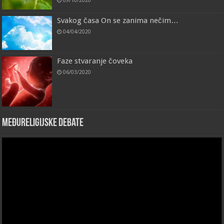
Svakog časa On se zanima nečim…
04/04/2020
Faze stvaranje čoveka
06/03/2020
Međureligijske debate
Video
Player