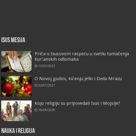
Isus Mesija
Priča o Isusovom raspeću u svetlu tumačenja
Kur’anskih odlomaka
13/03/2021
O Novoj godini, kićenju jelki i Deda Mrazu
02/01/2021
Koju religiju su pripovedali Isus i Mojsije?
18/08/2020
Nauka i religija