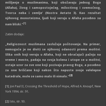
mišljenje o muslimanima, koji obožavaju jednog Boga
(Allaha), živog i samopostojećeg, milostivog i svemoćnog,
Tvorca neba i zemlje’ (Nostra Aetate 3). Kao rezultat
njihovog monoteizma, ljudi koji veruju u Allaha posebno su
[1]
nam bliski.”
Zatim dodaje:
„Religioznost muslimana zaslužuje poštovanje. Na primer,
nemoguće je ne diviti se njihovoj odanosti prema molitvi.
Slika onih koji veruju u Allaha, koji ne obraćajući pažnju na
vreme i mesto, padaju na svoja kolena i utope se u molitvi,
ostaje uzor za sve one koji pozivaju pravog Boga, a posebno
za one hrišćane koji nakon što napuste svoje velelepne
[2]
katedrale, mole se samo malo ili nimalo.”
[1]
Jon Paul II, Crossing the Threshold of Hope, Alfred A. Knoupf, New
York 1994. str. 91.
[2]
Isto, str. 93.