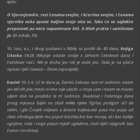
ajetu:
O Vjerovjesniče, reci ženama svojim, i kćerima svojim, i ženama
vjernika neka spuste haljine svoje niza se. Tako će se najlakše
prepoznati pa neće napastovane biti. A Allah prašta i samilostan
je.
(El-Azhab, 59)
10. Isus, a.s., i drugi poslanici u Bibliji su postili do 40 dana,
Knjiga
Izlaska
34:28
(Mojsije ostade ondje s Jahvom četrdeset dana i
četrdeset noći. Niti je kruha jeo niti je vode pio. Tada je na ploče
ispisao riječi Saveza – Deset zapovijed
i);
Daniel
10: 2-6 (
U te dane ja, Daniel, žalovao sam tri sedmice: nisam
jeo tečnih jela; meso ni vino nije ulazilo u moja usta i nisam se mazao
uljem dok ne prođoše te tri sedmice. Dvadeset i četvrtoga dana
prvog mjeseca bijah na obali velike rijeke Tigrisa; podigoh oči da
vidim, i gle: Čovjek odjeven u lanene haljine,oko pasa mu pojas od
zlata ofirskoga,tijelo mu poput krizolita,lice kao munja, oči kao baklje
ognjene, ruke i noge poput mjedi uglađene, zvuk riječi njegovih kao
žamor mnoštva)
;