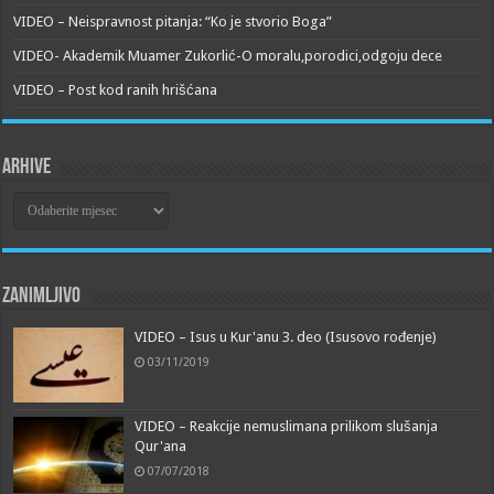
VIDEO – Neispravnost pitanja: “Ko je stvorio Boga”
VIDEO- Akademik Muamer Zukorlić-O moralu,porodici,odgoju dece
VIDEO – Post kod ranih hrišćana
Arhive
Arhive
Zanimljivo
VIDEO – Isus u Kur'anu 3. deo (Isusovo rođenje)
03/11/2019
VIDEO – Reakcije nemuslimana prilikom slušanja
Qur'ana
07/07/2018