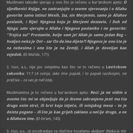
Muslimani također vjeruju u ovo što je rečeno u kur’anskom ajetu:
O
sljedbenici Knjige, ne zastranjujte u svome vjerovanju i o Allahu
govorite samo istinu! Mesih, Isa, sin Merjemin, samo je Allahov
poslanik, i Riječ Njegova koju je Merjemi dostavio, i Duh od
Njega; zato vjerujte u Allaha i Njegove poslanike i ne govorite:
“Trojica su!” Prestanite, bolje vam je! Allah je samo jedan Bog –
hvaljen neka je On! – zar On da ima dijete?! Njegovo je ono što je
na nebesima i ono što je na Zemlji, i Allah je dovoljan kao
svjedok.
(El-Ma’ide, 171)
2. Isus, a.s., nije jeo svinjetinu kao što se to rečeno u
Levitskom
zakoniku
11:7 (
A svinja, iako ima papak, i to papak razdvojen, ne
preživa – za vas je nečista
).
Muslimanima je to rečeno u kur’anskom ajetu:
Reci:
Ja ne vidim u
ovome što mi se objavljuje da je ikome zabranjeno jesti ma šta
drugo osim strvi, ili krvi koja istječe, ili svinjskog mesa – to je
doista pogano – ili što je kao grijeh zaklano u nečije drugo, a ne
u Allahovo ime.
(El-En’am, 145)
3. Isus, a.s., se pozdravljao sa riječima ‘esselamu alejkum’ (Neka je mir