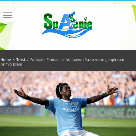
Home
/
Tekst
/
Fudbaler Emmanuel Adebayor: Razlozi zbog kojih sam
primio islam