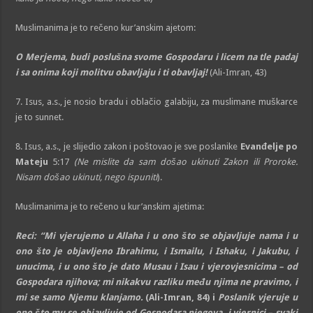
Muslimanima je to rečeno kur’anskim ajetom:
O Merjema, budi poslušna svome Gospodaru i licem na tle padaj
i sa onima koji molitvu obavljaju i ti obavljaj!
(Ali-Imran, 43)
7. Isus, a.s., je nosio bradu i oblačio galabiju, za muslimane muškarce
je to sunnet.
8. Isus, a.s., je slijedio zakon i poštovao je sve poslanike
Evanđelje po
Mateju
5:17
(Ne mislite da sam došao ukinuti Zakon ili Proroke.
Nisam došao ukinuti, nego ispuniti
).
Muslimanima je to rečeno u kur’anskim ajetima:
Reci: “Mi vjerujemo u Allaha i u ono što se objavljuje nama i u
ono što je objavljeno Ibrahimu, i Ismailu, i Ishaku, i Jakubu, i
unucima, i u ono što je dato Musau i Isau i vjerovjesnicima – od
Gospodara njihova; mi nikakvu razliku među njima ne pravimo, i
mi se samo Njemu klanjamo.
(Ali-Imran, 84) i
Poslanik vjeruje u
ono što mu se objavljuje od Gospodara njegova, i vjernici – svaki