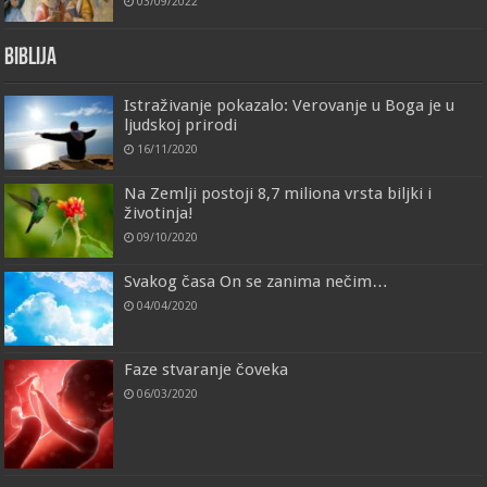
03/09/2022
Biblija
Istraživanje pokazalo: Verovanje u Boga je u
ljudskoj prirodi
16/11/2020
Na Zemlji postoji 8,7 miliona vrsta biljki i
životinja!
09/10/2020
Svakog časa On se zanima nečim…
04/04/2020
Faze stvaranje čoveka
06/03/2020