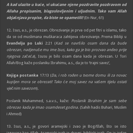
A kad ulazite u kuće, vi ukućane njene pozdravite pozdravom od
Allaha propisanim, blagoslovljenim i uljudnim. Tako vam Allah
objašnjava propise, da biste se opametili!
(En-Nur, 61)
12. Isus, a.s., je obrezan. Obrezivanje je prva od pet fitri u islamu, tako
da se od muslimana muškaraca zahtijeva obrezivanje. Prema Bibliji u
Evanđelju po Luki
2:21 (
Kad se navršilo osam dana da bude
obrezan, nadjenuše mu ime Isus, kako ga je bio prozvao anđeo prije
njegova začeća
), Isusu je bilo osam dana kada je obrezan. U Tori
Allah/Bog kaže poslaniku Ibrahimu, a.s., da je to ‘trajni savez’,
Knjiga postanka
17:13 (
Da, i rob rođen u tvome domu ili za novac
kupljen mora se obrezati! Tako će moj savez na vašem tijelu ostati
vječnim savezom
).
Poslanik Muhammed, s.a.v.s., kaže:
Poslanik Ibrahim je sam sebe
obrezao kada je imao osamdeset godina.
(Sahih hadis Buhari, Muslim
i Ahmed)
13. Isus, a.s., je govori aramejski i zvao je Bog/Elah, što se isto
izgovara kao Allah. Aramejski jezik je drevni, biblijski jezik. On je jedan