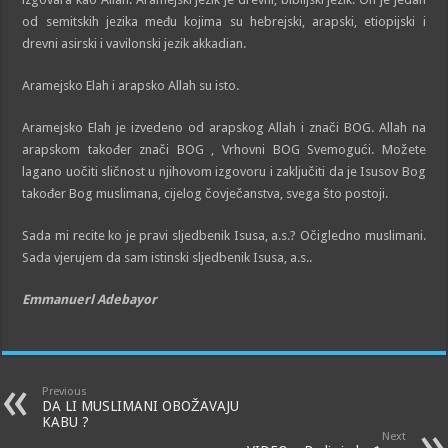
od semitskih jezika među kojima su hebrejski, arapski, etiopijski i
drevni asirski i vavilonski jezik akkadian.
Aramejsko Elah i arapsko Allah su isto.
Aramejsko Elah je izvedeno od arapskog Allah i znači BOG. Allah na
arapskom također znači BOG , Vrhovni BOG Svemogući. Možete
lagano uočiti sličnost u njihovom izgovoru i zaključiti da je Isusov Bog
također Bog muslimana, cijelog čovječanstva, svega što postoji.
Sada mi recite ko je pravi sljedbenik Isusa, a.s.? Očigledno muslimani.
Sada vjerujem da sam istinski sljedbenik Isusa, a.s..
Emmanuerl Adebayor
Previous
DA LI MUSLIMANI OBOŽAVAJU
KABU ?
Next