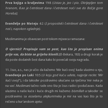
Prva knjiga o kraljevima
19:8 (
Ustao je, jeo i pio. Okrijepljen tom
hranom, išao je četrdeset dana i četrdeset noći sve do Božje gore
Horeba)
;
Evanđelje po Mateju
4:2 (
I propostivši četrdeset dana i četrdeset
noći, napokon ogladnje)
.
Muslimanima je obavezan post tokom mjseeca ramazana:
O vjernici! Propisuje vam se post, kao što je propisan onima
prije vas, da biste se grijeha klonili.
(El-Bekara, 183) a drugi korak je
da poste dodatnih šest dana kako bi povećali svoju nagradu.
11. Isus, a.s., nas je učio da kažemo ‘Mir kući ovoj’ kada ulazimo u nju,
Evanđenje po Luki
10:5 (
U koju god kuću uđete, najprije recite: ‘Mir
kući ovoj!’
), i da također pozdravimo ukućane sa riječima ‘mir neka je
na vas’. Muslimani tačno rade ono šta je Isus radio i podučavao. Kada
ulazimo u naše kuće i kuće drugih mi kažemo
bismillah
a također se
pozdravimo sa
esselamu alejkum
/neka je mir na vas kao što je to
rečeno u kur’anskom ajetu: