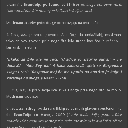
s vama) u
Evanđelju po Ivanu
, 20:21 (
Isus im stoga ponovno reče:
“Mir vama! Kao što mene posla Otaci ja šaljem vas.)
Muslimani također jedni druge pozdravljaju na ovaj način.
4. Isus, a.s., je uvijek govorio: Ako Bog da (inšaAllah), muslimani
također ovo govore prije nego šta bilo urade kao što je rečeno u
kur’anskim ajetima:
Nikako za bilo šta ne reci: “Uradiću to sigurno sutra!” – ne
dodavši: “Ako Bog da!” A kada zaboraviš, sjeti se Gospodara
svoga i reci: “Gospodar moj će me uputiti na ono što je bolje i
korisnije od ovoga.
(El-Kehf, 23-24)
5. Isus, a.s., je prao svoje lice, ruke i noge prije nego što se molio.
Muslimani rade isto.
6. Isus, a.s., i drugi poslanici u Bibliji su se molili glavom spuštenom na
tlo,
Evanđelje po Mateju
26:39 (
I ode malo dalje, pade ničice
moleći: »Oče moj! Ako je moguće, neka me mimoiđe ova čaša. Ali ne
kako ja hoću, nego kako hoćeš ti
.)