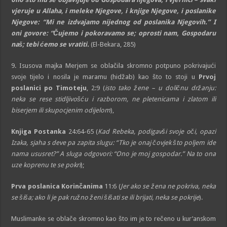
vjeruje u Allaha, i meleke Njegove, i knjige Njegove, i poslanike
Njegove: “Mi ne izdvajamo nijednog od poslanika Njegovih.” I
oni govore: “Čujemo i pokoravamo se; oprosti nam, Gospodaru
naš; tebi ćemo se vratiti.
(El-Bekara, 285)
9. Isusova majka Merjem se oblačila skromno potpuno pokrivajući
svoje tijelo i nosila je maramu (hidžab) kao što to stoji u
Prvoj
poslanici po Timoteju
, 2:9 (
isto tako žene – u doličnu držanju:
neka se rese stidljivošću i razborom, ne pletenicama i zlatom ili
biserjem ili skupocjenim odijelom
),
Knjiga Postanka
24:64-65 (
Kad Rebeka, podigavši svoje oči, opazi
Izaka, sjaha s deve pa zapita slugu: “Tko je onaj čovjek što poljem ide
nama ususret?” A sluga odgovori: “Ono je moj gospodar.” Na to ona
uze koprenu te se pokri
);
Prva poslanica Korinčanima
11:6 (
Jer ako se žena ne pokriva, neka
se šiša; ako li je pak ružno ženi šišati se ili brijati, neka se pokrije
).
Muslimanke se oblače skromno kao što im je to rečeno u kur’anskom