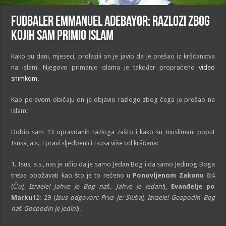
Fudbaler Emmanuel Adebayor: Razlozi zbog
kojih sam primio islam
Kako su dani, mjeseci, prolazili on je javio da je prešao iz kršćanstva
na islam. Njegovo primanje islama je također propraćeno
video
snimkom.
Kao po svom običaju on je objavio razloge zbog čega je prešao na
islam:
Dobio sam 13 opravdanih razloga zašto i kako su muslimani poput
Isusa, a.s., i pravi sljedbenici Isusa više od krščana:
1. Isus, a.s., nas je učio da je samo Jedan Bog i da samo Jedinog Boga
treba obožavati kao što je to rečeno u
Ponovljenom Zakonu
6:4
(
Čuj, Izraele! Jahve je Bog naš, Jahve je jedan!
),
Evanđelje po
Marku
12: 29 (
Isus odgovori: Prva je: Slušaj, Izraele! Gospodin Bog
naš Gospodin je jedini
).