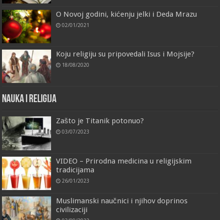
O Novoj godini, kićenju jelki i Deda Mrazu
02/01/2021
Koju religiju su pripovedali Isus i Mojsije?
18/08/2020
Nauka i religija
Zašto je Titanik potonuo?
03/07/2023
VIDEO – Prirodna medicina u religijskim
tradicijama
26/01/2023
Muslimanski naučnici i njihov doprinos
civilizaciji